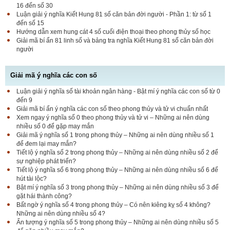
16 đến số 30
Luận giải ý nghĩa Kiết Hung 81 số căn bản đời người - Phần 1: từ số 1
đến số 15
Hướng dẫn xem hung cát 4 số cuối điện thoại theo phong thủy số học
Giải mã bí ẩn 81 linh số và bảng tra nghĩa Kiết Hung 81 số căn bản đời
người
Giải mã ý nghĩa các con số
Luận giải ý nghĩa số tài khoản ngân hàng - Bật mí ý nghĩa các con số từ 0
đến 9
Giải mã bí ẩn ý nghĩa các con số theo phong thủy và tử vi chuẩn nhất
Xem ngay ý nghĩa số 0 theo phong thủy và tử vi – Những ai nên dùng
nhiều số 0 để gặp may mắn
Giải mã ý nghĩa số 1 trong phong thủy – Những ai nên dùng nhiều số 1
để đem lại may mắn?
Tiết lộ ý nghĩa số 2 trong phong thủy – Những ai nên dùng nhiều số 2 để
sự nghiệp phát triển?
Tiết lộ ý nghĩa số 6 trong phong thủy – Những ai nên dùng nhiều số 6 để
hút tài lộc?
Bật mí ý nghĩa số 3 trong phong thủy – Những ai nên dùng nhiều số 3 để
gặt hái thành công?
Bất ngờ ý nghĩa số 4 trong phong thủy – Có nên kiêng kỵ số 4 không?
Những ai nên dùng nhiều số 4?
Ấn tượng ý nghĩa số 5 trong phong thủy – Những ai nên dùng nhiều số 5