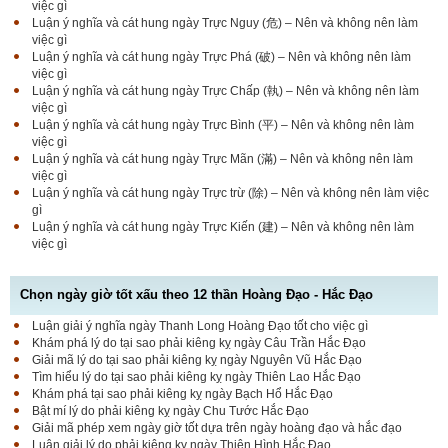
việc gì
Luận ý nghĩa và cát hung ngày Trực Nguy (危) – Nên và không nên làm
việc gì
Luận ý nghĩa và cát hung ngày Trực Phá (破) – Nên và không nên làm
việc gì
Luận ý nghĩa và cát hung ngày Trực Chấp (執) – Nên và không nên làm
việc gì
Luận ý nghĩa và cát hung ngày Trực Bình (平) – Nên và không nên làm
việc gì
Luận ý nghĩa và cát hung ngày Trực Mãn (滿) – Nên và không nên làm
việc gì
Luận ý nghĩa và cát hung ngày Trực trừ (除) – Nên và không nên làm việc
gì
Luận ý nghĩa và cát hung ngày Trực Kiến (建) – Nên và không nên làm
việc gì
Chọn ngày giờ tốt xấu theo 12 thần Hoàng Đạo - Hắc Đạo
Luận giải ý nghĩa ngày Thanh Long Hoàng Đạo tốt cho việc gì
Luận bàn Sao Phòng tốt hay xấu – Tính chất và ý
Khám phá lý do tại sao phải kiêng kỵ ngày Câu Trần Hắc Đạo
nghĩa Phòng Nhật Thố
Giải mã lý do tại sao phải kiêng kỵ ngày Nguyên Vũ Hắc Đạo
Tìm hiểu lý do tại sao phải kiêng kỵ ngày Thiên Lao Hắc Đạo
Khám phá tại sao phải kiêng kỵ ngày Bạch Hổ Hắc Đạo
Bật mí lý do phải kiêng kỵ ngày Chu Tước Hắc Đạo
Bật mí Sao Đê tốt hay xấu – Tính chất và ý nghĩa
Giải mã phép xem ngày giờ tốt dựa trên ngày hoàng đạo và hắc đạo
Đê Thổ Lạc
Luận giải lý do phải kiêng kỵ ngày Thiên Hình Hắc Đạo