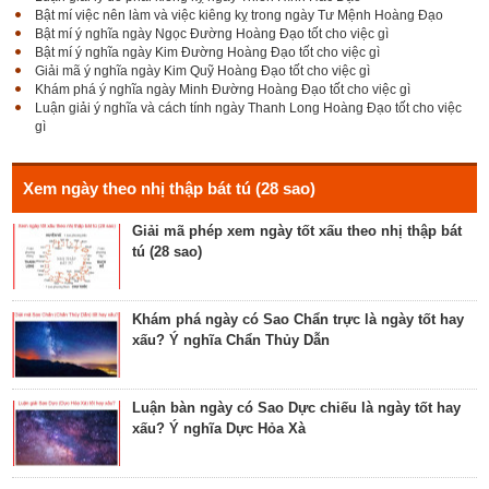
Bật mí việc nên làm và việc kiêng kỵ trong ngày Tư Mệnh Hoàng Đạo
Bật mí ý nghĩa ngày Ngọc Đường Hoàng Đạo tốt cho việc gì
Bật mí ý nghĩa ngày Kim Đường Hoàng Đạo tốt cho việc gì
Giải mã Sao Cang tốt hay xấu – Tính chất và ý
Giải mã ý nghĩa ngày Kim Quỹ Hoàng Đạo tốt cho việc gì
nghĩa Cang Kim long
Khám phá ý nghĩa ngày Minh Đường Hoàng Đạo tốt cho việc gì
Luận giải ý nghĩa và cách tính ngày Thanh Long Hoàng Đạo tốt cho việc
gì
Luận giải Sao Giác tốt hay xấu – Tính chất và ý
nghĩa Giác Mộc Giao
Xem ngày theo nhị thập bát tú (28 sao)
Giải mã phép xem ngày tốt xấu theo nhị thập bát
tú (28 sao)
Tìm hiểu về ngày Phổ hộ (Phả hộ, Hội hộ) tốt cho
hôn nhân, xuất hành, chữa bệnh
Khám phá ngày có Sao Chẩn trực là ngày tốt hay
xấu? Ý nghĩa Chẩn Thủy Dẫn
Tìm hiểu về ngày Phúc Sinh tốt cho tế lễ cầu
phúc, cầu tự, cầu thọ, cầu tài lộc
Luận bàn ngày có Sao Dực chiếu là ngày tốt hay
xấu? Ý nghĩa Dực Hỏa Xà
Luận bàn về ngày Ích Hậu năm 2023 - ngày tốt cho