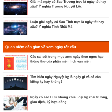
lễ cưới, khởi công, tu tạo nhà cửa
Giải mã ngày có Sao Trương trực là ngày tốt hay
xấu? Ý nghĩa Trương Nguyệt Lộc
Luận bàn về ngày Thánh Tâm năm 2023 - ngày tốt
cho tế lễ, cầu phúc
Luận giải ngày có Sao Tinh trực là ngày tốt hay
xấu? Ý nghĩa Tinh Nhật Mã
Luận bàn về ngày Thiên Mã năm 2023 - ngày tốt
cho xuất hành, giao dịch, cầu tài lộc
Hé lộ ngày có Sao Liễu trực là ngày tốt hay xấu? Ý
Quan niệm dân gian về xem ngày tốt xấu
nghĩa Liễu Thổ Chương
Các sai sót trong mục xem ngày theo ngọc hạp
thông thư của phần mềm lịch vạn niên
Luận bàn ngày có Sao Quỷ chiếu là ngày tốt hay
xấu? Ý nghĩa Quỷ Kim Dương
Tìm hiểu ngày Nguyệt kỵ là ngày gì và có cần
kiêng kỵ hay không?
Bật mí ngày có Sao Tỉnh chiếu là ngày tốt hay
ngày xấu? Ý nghĩa Tỉnh Mộc Hãn
Ngày có sao Cửu Không chiếu đại kỵ khai trương,
giao dịch, ký hợp đồng
Giải mã ngày có Sao Sâm chiếu là ngày tốt hay
ngày xấu? Ý nghĩa Sâm Thủy Viên