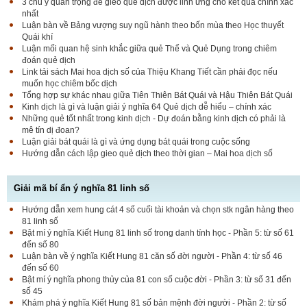
3 chú ý quan trọng để gieo quẻ dịch được linh ứng cho kết quả chính xác
nhất
Luận bàn về Bảng vượng suy ngũ hành theo bốn mùa theo Học thuyết
Quái khí
Luận mối quan hệ sinh khắc giữa quẻ Thể và Quẻ Dụng trong chiêm
đoán quẻ dịch
Link tải sách Mai hoa dịch số của Thiệu Khang Tiết cần phải đọc nếu
muốn học chiêm bốc dịch
Tổng hợp sự khác nhau giữa Tiên Thiên Bát Quái và Hậu Thiên Bát Quái
Kinh dịch là gì và luận giải ý nghĩa 64 Quẻ dịch dễ hiểu – chính xác
Những quẻ tốt nhất trong kinh dịch - Dự đoán bằng kinh dịch có phải là
mê tín dị đoan?
Luận giải bát quái là gì và ứng dụng bát quái trong cuộc sống
Hướng dẫn cách lập gieo quẻ dịch theo thời gian – Mai hoa dịch số
Giải mã bí ẩn ý nghĩa 81 linh số
Hướng dẫn xem hung cát 4 số cuối tài khoản và chọn stk ngân hàng theo
81 linh số
Bật mí ý nghĩa Kiết Hung 81 linh số trong danh tính học - Phần 5: từ số 61
đến số 80
Luận bàn về ý nghĩa Kiết Hung 81 căn số đời người - Phần 4: từ số 46
đến số 60
Bật mí ý nghĩa phong thủy của 81 con số cuộc đời - Phần 3: từ số 31 đến
số 45
Khám phá ý nghĩa Kiết Hung 81 số bản mệnh đời người - Phần 2: từ số