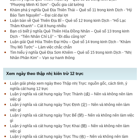
“Phượng Minh Kì Sơn” - Quốc gia cát tường
Khám phá ý nghĩa Quẻ Địa Thiên Thái – Quẻ số 11 trong kinh Dịch - “Hỷ
Báo Tam Nguyên" – Đại cát đại lợi
Luận bàn về Quẻ Thiên Địa Bĩ – Quẻ số 12 trong kinh Dịch - “Hổ Lạc
Thâm Khanh" – Cát ít hung nhiều
Bạn có biết ý nghĩa Quẻ Thiên Hỏa Đồng Nhân – Quẻ số 13 trong kinh
Dịch - “Tiên Nhân Chỉ Lộ” – “Đi đâu cũng lợi”
Luận giải Quẻ Hỏa Thiên Đại Hữu – Quẻ số 14 trong kinh Dịch - “Khảm
Thụ Mô Tước” – Làm việc chắc chắn
Tìm hiểu ý nghĩa Quẻ Địa Sơn Khiêm – Quẻ số 15 trong kinh Dịch - “Nhị
Nhân Phân Kim” – Vạn sự hanh thông
Xem ngày theo thập nhị kiến trừ 12 trực
Luận giải phép xem ngày theo Thập nhị Trực: nguồn gốc, cách tính, ý
nghĩa cát hung 12 trực
Luận ý nghĩa và cát hung ngày Trực Thành (成) – Nên và không nên làm
việc gì
Luận ý nghĩa và cát hung ngày Trực Định (定) – Nên và không nên làm
việc gì
Luận ý nghĩa và cát hung ngày Trực Bế (閉) – Nên và không nên làm việc
gì
Luận ý nghĩa và cát hung ngày Trực Khai (開) – Nên và không nên làm
việc gì
Luận ý nghĩa và cát hung ngày Trực Thu (收) – Nên và không nên làm