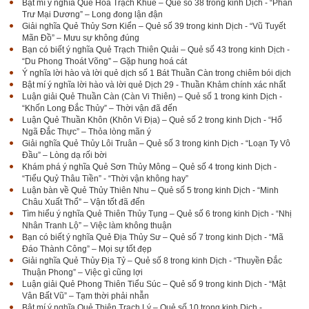
Bật mí ý nghĩa Quẻ Hỏa Trạch Khuê – Quẻ số 38 trong kinh Dịch - “Phán
Trư Mại Dương” – Long đong lận đận
Giải nghĩa Quẻ Thủy Sơn Kiển – Quẻ số 39 trong kinh Dịch - “Vũ Tuyết
Mãn Đồ” – Mưu sự không đúng
Bạn có biết ý nghĩa Quẻ Trạch Thiên Quải – Quẻ số 43 trong kinh Dịch -
“Du Phong Thoát Võng” – Gặp hung hoá cát
Ý nghĩa lời hào và lời quẻ dịch số 1 Bát Thuần Càn trong chiêm bói dịch
Bật mí ý nghĩa lời hào và lời quẻ Dịch 29 - Thuần Khảm chính xác nhất
Luận giải Quẻ Thuần Càn (Càn Vi Thiên) – Quẻ số 1 trong kinh Dịch -
“Khốn Long Đắc Thủy” – Thời vận đã đến
Luận Quẻ Thuần Khôn (Khôn Vi Địa) – Quẻ số 2 trong kinh Dịch - “Hổ
Ngã Đắc Thực” – Thỏa lòng mãn ý
Giải nghĩa Quẻ Thủy Lôi Truân – Quẻ số 3 trong kinh Dịch - “Loạn Ty Vô
Đầu” – Lòng dạ rối bời
Khám phá ý nghĩa Quẻ Sơn Thủy Mông – Quẻ số 4 trong kinh Dịch -
“Tiểu Quỷ Thâu Tiền” - “Thời vận không hay”
Luận bàn về Quẻ Thủy Thiên Nhu – Quẻ số 5 trong kinh Dịch - “Minh
Châu Xuất Thổ” – Vận tốt đã đến
Tìm hiểu ý nghĩa Quẻ Thiên Thủy Tụng – Quẻ số 6 trong kinh Dịch - “Nhị
Nhân Tranh Lộ” – Việc làm không thuận
Bạn có biết ý nghĩa Quẻ Địa Thủy Sư – Quẻ số 7 trong kinh Dịch - “Mã
Đáo Thành Công” – Mọi sự tốt đẹp
Giải nghĩa Quẻ Thủy Địa Tỷ – Quẻ số 8 trong kinh Dịch - “Thuyền Đắc
Thuận Phong” – Việc gì cũng lợi
Luận giải Quẻ Phong Thiên Tiểu Súc – Quẻ số 9 trong kinh Dịch - “Mật
Vân Bất Vũ” – Tạm thời phải nhẫn
Bật mí ý nghĩa Quẻ Thiên Trạch Lý – Quẻ số 10 trong kinh Dịch -