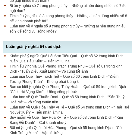
để gặp nhiều may mắn?
Bí ẩn ý nghĩa số 7 trong phong thủy – Những ai nên dùng nhiều số 7 để
ngộ đạo?
Tìm hiểu ý nghĩa số 8 trong phong thủy – Những ai nên dùng nhiều số 8
để kinh doanh phát tài?
Luận bàn về ý nghĩa số 9 trong phong thủy – Những ai nên dùng nhiều
số 9 để sống vui sống khỏe?
Luận giải ý nghĩa 64 quẻ dịch
Khám phá ý nghĩa Quẻ Lôi Sơn Tiểu Quá – Quẻ số 62 trong kinh Dịch -
“Cấp Qua Tiểu Kiều” – Tiến lợi lui hại.
Tìm hiểu ý nghĩa Quẻ Phong Trạch Trung Phu – Quẻ số 61 trong kinh
Dịch - “Tuấn Điểu Xuất Lung” – Vô cùng tốt lành
Luận giải Quẻ Thủy Trạch Tiết – Quẻ số 60 trong kinh Dịch - “Điểm
Tướng Phong Thần” – Không phải kiêng kị
Bạn có biết ý nghĩa Quẻ Phong Thủy Hoán – Quẻ số 59 trong kinh Dịch -
“Cách Hà Vọng Kim” – Uổng công phí sức
Luận bàn về Quẻ Thuần Đoài – Quẻ số 58 trong kinh Dịch - “Sấn Thuỷ
Hoà Nê” – Vô cùng thuận tiện
Luận bàn về Quẻ Hỏa Thủy Vị Tế – Quẻ số 64 trong kinh Dịch - “Thái Tuế
Nguyệt Kiến” – Tiểu nhân ám hại
Suy ngẫm về Quẻ Thủy Hỏa Ký Tế – Quẻ số 63 trong kinh Dịch - “Kim
Bảng Đề Danh” – Cát khánh như ý
Bật mí ý nghĩa Quẻ Lôi Hỏa Phong – Quẻ số 55 trong kinh Dịch - “Cổ
Kính Trùng Minh” – Vận tốt trở lại