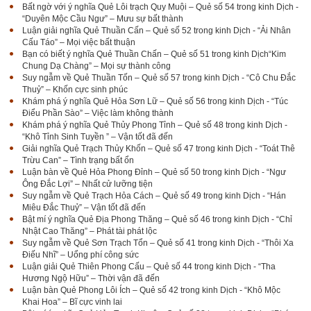
Bất ngờ với ý nghĩa Quẻ Lôi trạch Quy Muội – Quẻ số 54 trong kinh Dịch -
“Duyên Mộc Cầu Ngư” – Mưu sự bất thành
Luận giải nghĩa Quẻ Thuần Cấn – Quẻ số 52 trong kinh Dịch - “Ải Nhân
Cấu Táo” – Mọi việc bất thuận
Bạn có biết ý nghĩa Quẻ Thuần Chấn – Quẻ số 51 trong kinh Dịch“Kim
Chung Dạ Chàng” – Mọi sự thành công
Suy ngẫm về Quẻ Thuần Tốn – Quẻ số 57 trong kinh Dịch - “Cô Chu Đắc
Thuỷ” – Khốn cực sinh phúc
Khám phá ý nghĩa Quẻ Hỏa Sơn Lữ – Quẻ số 56 trong kinh Dịch - “Túc
Điểu Phần Sào” – Việc làm không thành
Khám phá ý nghĩa Quẻ Thủy Phong Tỉnh – Quẻ số 48 trong kinh Dịch -
“Khô Tỉnh Sinh Tuyền ” – Vận tốt đã đến
Giải nghĩa Quẻ Trạch Thủy Khốn – Quẻ số 47 trong kinh Dịch - “Toát Thê
Trừu Can” – Tình trạng bất ổn
Luận bàn về Quẻ Hỏa Phong Đỉnh – Quẻ số 50 trong kinh Dịch - “Ngư
Ông Đắc Lợi” – Nhất cử lưỡng tiện
Suy ngẫm về Quẻ Trạch Hỏa Cách – Quẻ số 49 trong kinh Dịch - “Hán
Miêu Đắc Thuỷ” – Vận tốt đã đến
Bật mí ý nghĩa Quẻ Địa Phong Thăng – Quẻ số 46 trong kinh Dịch - “Chỉ
Nhật Cao Thăng” – Phát tài phát lộc
Suy ngẫm về Quẻ Sơn Trạch Tổn – Quẻ số 41 trong kinh Dịch - “Thôi Xa
Điếu Nhĩ” – Uổng phí công sức
Luận giải Quẻ Thiên Phong Cấu – Quẻ số 44 trong kinh Dịch - “Tha
Hương Ngộ Hữu” – Thời vận đã đến
Luận bàn Quẻ Phong Lôi Ích – Quẻ số 42 trong kinh Dịch - “Khô Mộc
Khai Hoa” – Bĩ cực vinh lai