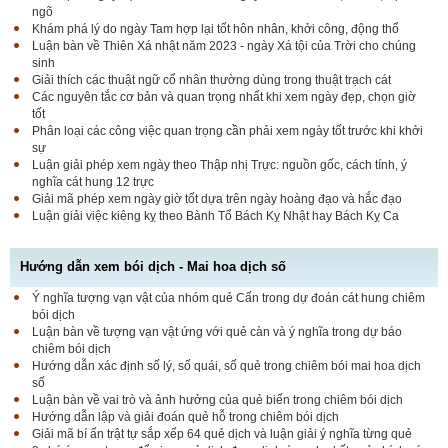
ngõ
Khám phá lý do ngày Tam hợp lại tốt hôn nhân, khởi công, động thổ
Luận bàn về Thiên Xá nhật năm 2023 - ngày Xá tội của Trời cho chúng
sinh
Giải thích các thuật ngữ cổ nhân thường dùng trong thuật trạch cát
Các nguyên tắc cơ bản và quan trọng nhất khi xem ngày đẹp, chọn giờ
tốt
Phân loại các công việc quan trọng cần phải xem ngày tốt trước khi khởi
sự
Luận giải phép xem ngày theo Thập nhị Trực: nguồn gốc, cách tính, ý
nghĩa cát hung 12 trực
Giải mã phép xem ngày giờ tốt dựa trên ngày hoàng đạo và hắc đạo
Luận giải việc kiêng kỵ theo Bành Tổ Bách Kỵ Nhật hay Bách Kỵ Ca
Hướng dẫn xem bói dịch - Mai hoa dịch số
Ý nghĩa tượng vạn vật của nhóm quẻ Cấn trong dự đoán cát hung chiêm
bói dịch
Luận bàn về tượng vạn vật ứng với quẻ càn và ý nghĩa trong dự báo
chiêm bói dịch
Hướng dẫn xác định số lý, số quái, số quẻ trong chiêm bói mai hoa dịch
số
Luận bàn về vai trò và ảnh hưởng của quẻ biến trong chiêm bói dịch
Hướng dẫn lập và giải đoán quẻ hỗ trong chiêm bói dịch
Giải mã bí ấn trật tự sắp xếp 64 quẻ dịch và luận giải ý nghĩa từng quẻ