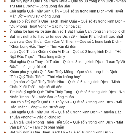
Bật mí ý nghĩa Quẻ Hỏa Trạch Khuê – Quẻ số 38 trong kinh Dịch - “Phán
Trư Mại Dương” – Long đong lận đận
Giải nghĩa Quẻ Thủy Sơn Kiển – Quẻ số 39 trong kinh Dịch - “Vũ Tuyết
Mãn Đồ” – Mưu sự không đúng
Bạn có biết ý nghĩa Quẻ Trạch Thiên Quải – Quẻ số 43 trong kinh Dịch -
“Du Phong Thoát Võng” – Gặp hung hoá cát
Ý nghĩa lời hào và lời quẻ dịch số 1 Bát Thuần Càn trong chiêm bói dịch
Bật mí ý nghĩa lời hào và lời quẻ Dịch 29 - Thuần Khảm chính xác nhất
Luận giải Quẻ Thuần Càn (Càn Vi Thiên) – Quẻ số 1 trong kinh Dịch -
“Khốn Long Đắc Thủy” – Thời vận đã đến
Luận Quẻ Thuần Khôn (Khôn Vi Địa) – Quẻ số 2 trong kinh Dịch - “Hổ
Ngã Đắc Thực” – Thỏa lòng mãn ý
Giải nghĩa Quẻ Thủy Lôi Truân – Quẻ số 3 trong kinh Dịch - “Loạn Ty Vô
Đầu” – Lòng dạ rối bời
Khám phá ý nghĩa Quẻ Sơn Thủy Mông – Quẻ số 4 trong kinh Dịch -
“Tiểu Quỷ Thâu Tiền” - “Thời vận không hay”
Luận bàn về Quẻ Thủy Thiên Nhu – Quẻ số 5 trong kinh Dịch - “Minh
Châu Xuất Thổ” – Vận tốt đã đến
Tìm hiểu ý nghĩa Quẻ Thiên Thủy Tụng – Quẻ số 6 trong kinh Dịch - “Nhị
Nhân Tranh Lộ” – Việc làm không thuận
Bạn có biết ý nghĩa Quẻ Địa Thủy Sư – Quẻ số 7 trong kinh Dịch - “Mã
Đáo Thành Công” – Mọi sự tốt đẹp
Giải nghĩa Quẻ Thủy Địa Tỷ – Quẻ số 8 trong kinh Dịch - “Thuyền Đắc
Thuận Phong” – Việc gì cũng lợi
Luận giải Quẻ Phong Thiên Tiểu Súc – Quẻ số 9 trong kinh Dịch - “Mật
Vân Bất Vũ” – Tạm thời phải nhẫn
Bật mí ý nghĩa Quẻ Thiên Trạch Lý – Quẻ số 10 trong kinh Dịch -