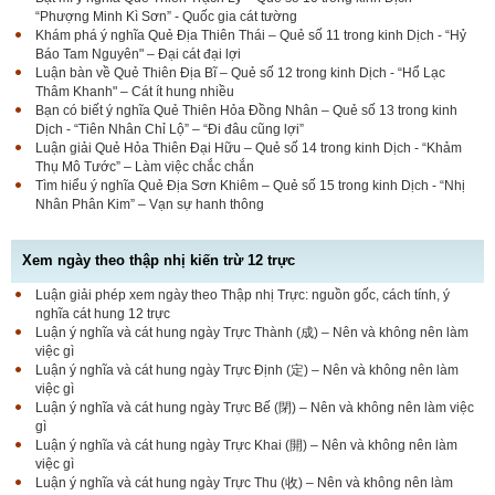
“Phượng Minh Kì Sơn” - Quốc gia cát tường
Khám phá ý nghĩa Quẻ Địa Thiên Thái – Quẻ số 11 trong kinh Dịch - “Hỷ
Báo Tam Nguyên" – Đại cát đại lợi
Luận bàn về Quẻ Thiên Địa Bĩ – Quẻ số 12 trong kinh Dịch - “Hổ Lạc
Thâm Khanh" – Cát ít hung nhiều
Bạn có biết ý nghĩa Quẻ Thiên Hỏa Đồng Nhân – Quẻ số 13 trong kinh
Dịch - “Tiên Nhân Chỉ Lộ” – “Đi đâu cũng lợi”
Luận giải Quẻ Hỏa Thiên Đại Hữu – Quẻ số 14 trong kinh Dịch - “Khảm
Thụ Mô Tước” – Làm việc chắc chắn
Tìm hiểu ý nghĩa Quẻ Địa Sơn Khiêm – Quẻ số 15 trong kinh Dịch - “Nhị
Nhân Phân Kim” – Vạn sự hanh thông
Xem ngày theo thập nhị kiến trừ 12 trực
Luận giải phép xem ngày theo Thập nhị Trực: nguồn gốc, cách tính, ý
nghĩa cát hung 12 trực
Luận ý nghĩa và cát hung ngày Trực Thành (成) – Nên và không nên làm
việc gì
Luận ý nghĩa và cát hung ngày Trực Định (定) – Nên và không nên làm
việc gì
Luận ý nghĩa và cát hung ngày Trực Bế (閉) – Nên và không nên làm việc
gì
Luận ý nghĩa và cát hung ngày Trực Khai (開) – Nên và không nên làm
việc gì
Luận ý nghĩa và cát hung ngày Trực Thu (收) – Nên và không nên làm