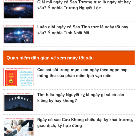
lễ cưới, khởi công, tu tạo nhà cửa
Giải mã ngày có Sao Trương trực là ngày tốt hay
xấu? Ý nghĩa Trương Nguyệt Lộc
Luận bàn về ngày Thánh Tâm năm 2023 - ngày tốt
cho tế lễ, cầu phúc
Luận giải ngày có Sao Tinh trực là ngày tốt hay
xấu? Ý nghĩa Tinh Nhật Mã
Luận bàn về ngày Thiên Mã năm 2023 - ngày tốt
cho xuất hành, giao dịch, cầu tài lộc
Hé lộ ngày có Sao Liễu trực là ngày tốt hay xấu? Ý
Quan niệm dân gian về xem ngày tốt xấu
nghĩa Liễu Thổ Chương
Các sai sót trong mục xem ngày theo ngọc hạp
thông thư của phần mềm lịch vạn niên
Luận bàn ngày có Sao Quỷ chiếu là ngày tốt hay
xấu? Ý nghĩa Quỷ Kim Dương
Tìm hiểu ngày Nguyệt kỵ là ngày gì và có cần
kiêng kỵ hay không?
Bật mí ngày có Sao Tỉnh chiếu là ngày tốt hay
ngày xấu? Ý nghĩa Tỉnh Mộc Hãn
Ngày có sao Cửu Không chiếu đại kỵ khai trương,
giao dịch, ký hợp đồng
Giải mã ngày có Sao Sâm chiếu là ngày tốt hay
ngày xấu? Ý nghĩa Sâm Thủy Viên