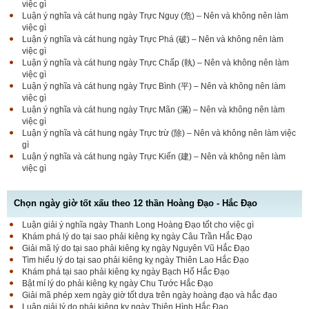
việc gì
Luận ý nghĩa và cát hung ngày Trực Nguy (危) – Nên và không nên làm
việc gì
Luận ý nghĩa và cát hung ngày Trực Phá (破) – Nên và không nên làm
việc gì
Luận ý nghĩa và cát hung ngày Trực Chấp (執) – Nên và không nên làm
việc gì
Luận ý nghĩa và cát hung ngày Trực Bình (平) – Nên và không nên làm
việc gì
Luận ý nghĩa và cát hung ngày Trực Mãn (滿) – Nên và không nên làm
việc gì
Luận ý nghĩa và cát hung ngày Trực trừ (除) – Nên và không nên làm việc
gì
Luận ý nghĩa và cát hung ngày Trực Kiến (建) – Nên và không nên làm
việc gì
Chọn ngày giờ tốt xấu theo 12 thần Hoàng Đạo - Hắc Đạo
Luận giải ý nghĩa ngày Thanh Long Hoàng Đạo tốt cho việc gì
Luận bàn Sao Phòng tốt hay xấu – Tính chất và ý
Khám phá lý do tại sao phải kiêng kỵ ngày Câu Trần Hắc Đạo
nghĩa Phòng Nhật Thố
Giải mã lý do tại sao phải kiêng kỵ ngày Nguyên Vũ Hắc Đạo
Tìm hiểu lý do tại sao phải kiêng kỵ ngày Thiên Lao Hắc Đạo
Khám phá tại sao phải kiêng kỵ ngày Bạch Hổ Hắc Đạo
Bật mí lý do phải kiêng kỵ ngày Chu Tước Hắc Đạo
Bật mí Sao Đê tốt hay xấu – Tính chất và ý nghĩa
Giải mã phép xem ngày giờ tốt dựa trên ngày hoàng đạo và hắc đạo
Đê Thổ Lạc
Luận giải lý do phải kiêng kỵ ngày Thiên Hình Hắc Đạo