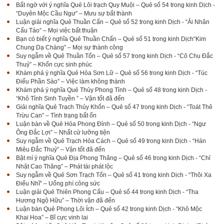
Bất ngờ với ý nghĩa Quẻ Lôi trạch Quy Muội – Quẻ số 54 trong kinh Dịch -
“Duyên Mộc Cầu Ngư” – Mưu sự bất thành
Luận giải nghĩa Quẻ Thuần Cấn – Quẻ số 52 trong kinh Dịch - “Ải Nhân
Cấu Táo” – Mọi việc bất thuận
Bạn có biết ý nghĩa Quẻ Thuần Chấn – Quẻ số 51 trong kinh Dịch“Kim
Chung Dạ Chàng” – Mọi sự thành công
Suy ngẫm về Quẻ Thuần Tốn – Quẻ số 57 trong kinh Dịch - “Cô Chu Đắc
Thuỷ” – Khốn cực sinh phúc
Khám phá ý nghĩa Quẻ Hỏa Sơn Lữ – Quẻ số 56 trong kinh Dịch - “Túc
Điểu Phần Sào” – Việc làm không thành
Khám phá ý nghĩa Quẻ Thủy Phong Tỉnh – Quẻ số 48 trong kinh Dịch -
“Khô Tỉnh Sinh Tuyền ” – Vận tốt đã đến
Giải nghĩa Quẻ Trạch Thủy Khốn – Quẻ số 47 trong kinh Dịch - “Toát Thê
Trừu Can” – Tình trạng bất ổn
Luận bàn về Quẻ Hỏa Phong Đỉnh – Quẻ số 50 trong kinh Dịch - “Ngư
Ông Đắc Lợi” – Nhất cử lưỡng tiện
Suy ngẫm về Quẻ Trạch Hỏa Cách – Quẻ số 49 trong kinh Dịch - “Hán
Miêu Đắc Thuỷ” – Vận tốt đã đến
Bật mí ý nghĩa Quẻ Địa Phong Thăng – Quẻ số 46 trong kinh Dịch - “Chỉ
Nhật Cao Thăng” – Phát tài phát lộc
Suy ngẫm về Quẻ Sơn Trạch Tổn – Quẻ số 41 trong kinh Dịch - “Thôi Xa
Điếu Nhĩ” – Uổng phí công sức
Luận giải Quẻ Thiên Phong Cấu – Quẻ số 44 trong kinh Dịch - “Tha
Hương Ngộ Hữu” – Thời vận đã đến
Luận bàn Quẻ Phong Lôi Ích – Quẻ số 42 trong kinh Dịch - “Khô Mộc
Khai Hoa” – Bĩ cực vinh lai