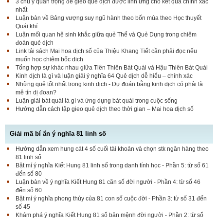
3 chú ý quan trọng để gieo quẻ dịch được linh ứng cho kết quả chính xác
nhất
Luận bàn về Bảng vượng suy ngũ hành theo bốn mùa theo Học thuyết
Quái khí
Luận mối quan hệ sinh khắc giữa quẻ Thể và Quẻ Dụng trong chiêm
đoán quẻ dịch
Link tải sách Mai hoa dịch số của Thiệu Khang Tiết cần phải đọc nếu
muốn học chiêm bốc dịch
Tổng hợp sự khác nhau giữa Tiên Thiên Bát Quái và Hậu Thiên Bát Quái
Kinh dịch là gì và luận giải ý nghĩa 64 Quẻ dịch dễ hiểu – chính xác
Những quẻ tốt nhất trong kinh dịch - Dự đoán bằng kinh dịch có phải là
mê tín dị đoan?
Luận giải bát quái là gì và ứng dụng bát quái trong cuộc sống
Hướng dẫn cách lập gieo quẻ dịch theo thời gian – Mai hoa dịch số
Giải mã bí ẩn ý nghĩa 81 linh số
Hướng dẫn xem hung cát 4 số cuối tài khoản và chọn stk ngân hàng theo
81 linh số
Bật mí ý nghĩa Kiết Hung 81 linh số trong danh tính học - Phần 5: từ số 61
đến số 80
Luận bàn về ý nghĩa Kiết Hung 81 căn số đời người - Phần 4: từ số 46
đến số 60
Bật mí ý nghĩa phong thủy của 81 con số cuộc đời - Phần 3: từ số 31 đến
số 45
Khám phá ý nghĩa Kiết Hung 81 số bản mệnh đời người - Phần 2: từ số