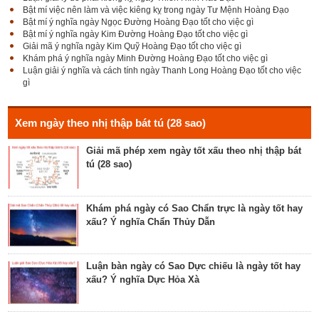
Bật mí việc nên làm và việc kiêng kỵ trong ngày Tư Mệnh Hoàng Đạo
Bật mí ý nghĩa ngày Ngọc Đường Hoàng Đạo tốt cho việc gì
Bật mí ý nghĩa ngày Kim Đường Hoàng Đạo tốt cho việc gì
Giải mã Sao Cang tốt hay xấu – Tính chất và ý
Giải mã ý nghĩa ngày Kim Quỹ Hoàng Đạo tốt cho việc gì
nghĩa Cang Kim long
Khám phá ý nghĩa ngày Minh Đường Hoàng Đạo tốt cho việc gì
Luận giải ý nghĩa và cách tính ngày Thanh Long Hoàng Đạo tốt cho việc
gì
Luận giải Sao Giác tốt hay xấu – Tính chất và ý
nghĩa Giác Mộc Giao
Xem ngày theo nhị thập bát tú (28 sao)
Giải mã phép xem ngày tốt xấu theo nhị thập bát
tú (28 sao)
Tìm hiểu về ngày Phổ hộ (Phả hộ, Hội hộ) tốt cho
hôn nhân, xuất hành, chữa bệnh
Khám phá ngày có Sao Chẩn trực là ngày tốt hay
xấu? Ý nghĩa Chẩn Thủy Dẫn
Tìm hiểu về ngày Phúc Sinh tốt cho tế lễ cầu
phúc, cầu tự, cầu thọ, cầu tài lộc
Luận bàn ngày có Sao Dực chiếu là ngày tốt hay
xấu? Ý nghĩa Dực Hỏa Xà
Luận bàn về ngày Ích Hậu năm 2023 - ngày tốt cho