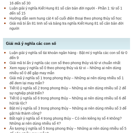
16 đến số 30
Luận giải ý nghĩa Kiết Hung 81 số căn bản đời người - Phần 1: từ số 1
đến số 15
Hướng dẫn xem hung cát 4 số cuối điện thoại theo phong thủy số học
Giải mã bí ẩn 81 linh số và bảng tra nghĩa Kiết Hung 81 số căn bản đời
người
Giải mã ý nghĩa các con số
Luận giải ý nghĩa số tài khoản ngân hàng - Bật mí ý nghĩa các con số từ 0
đến 9
Giải mã bí ẩn ý nghĩa các con số theo phong thủy và tử vi chuẩn nhất
Xem ngay ý nghĩa số 0 theo phong thủy và tử vi – Những ai nên dùng
nhiều số 0 để gặp may mắn
Giải mã ý nghĩa số 1 trong phong thủy – Những ai nên dùng nhiều số 1
để đem lại may mắn?
Tiết lộ ý nghĩa số 2 trong phong thủy – Những ai nên dùng nhiều số 2 để
sự nghiệp phát triển?
Tiết lộ ý nghĩa số 6 trong phong thủy – Những ai nên dùng nhiều số 6 để
hút tài lộc?
Bật mí ý nghĩa số 3 trong phong thủy – Những ai nên dùng nhiều số 3 để
gặt hái thành công?
Bất ngờ ý nghĩa số 4 trong phong thủy – Có nên kiêng kỵ số 4 không?
Những ai nên dùng nhiều số 4?
Ấn tượng ý nghĩa số 5 trong phong thủy – Những ai nên dùng nhiều số 5