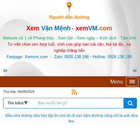
Người dẫn đường
Xem
Vận Mệnh
-
xem
VM
.com
Website số 1 về Phong thủy - Xem bói - Xem ngày – Kinh dịch - Tâm linh
Tư vấn chọn sim hợp tuổi, sinh con giúp bạn cải vận, hút tài lộc, sự
nghiệp thăng tiến
Fanpage: Xemvm.com - Zalo: 0926.138.186 - Hotline: 0926.138.186
Menu
Thứ bảy, 08/08/2026
Nếu như không chịu học tập thì cho dù đi vạn dặm đường cũng chỉ là anh đưa
thư.