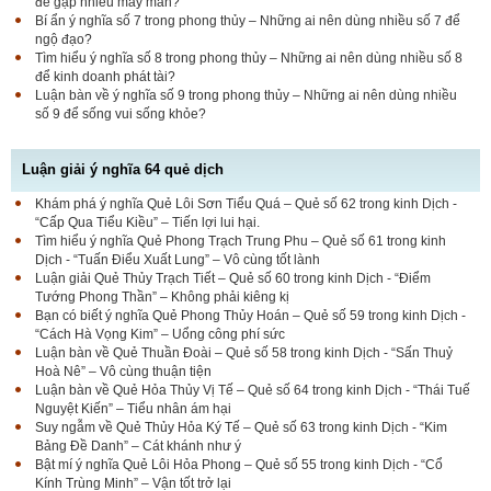
để gặp nhiều may mắn?
Bí ẩn ý nghĩa số 7 trong phong thủy – Những ai nên dùng nhiều số 7 để
ngộ đạo?
Tìm hiểu ý nghĩa số 8 trong phong thủy – Những ai nên dùng nhiều số 8
để kinh doanh phát tài?
Luận bàn về ý nghĩa số 9 trong phong thủy – Những ai nên dùng nhiều
số 9 để sống vui sống khỏe?
Luận giải ý nghĩa 64 quẻ dịch
Khám phá ý nghĩa Quẻ Lôi Sơn Tiểu Quá – Quẻ số 62 trong kinh Dịch -
“Cấp Qua Tiểu Kiều” – Tiến lợi lui hại.
Tìm hiểu ý nghĩa Quẻ Phong Trạch Trung Phu – Quẻ số 61 trong kinh
Dịch - “Tuấn Điểu Xuất Lung” – Vô cùng tốt lành
Luận giải Quẻ Thủy Trạch Tiết – Quẻ số 60 trong kinh Dịch - “Điểm
Tướng Phong Thần” – Không phải kiêng kị
Bạn có biết ý nghĩa Quẻ Phong Thủy Hoán – Quẻ số 59 trong kinh Dịch -
“Cách Hà Vọng Kim” – Uổng công phí sức
Luận bàn về Quẻ Thuần Đoài – Quẻ số 58 trong kinh Dịch - “Sấn Thuỷ
Hoà Nê” – Vô cùng thuận tiện
Luận bàn về Quẻ Hỏa Thủy Vị Tế – Quẻ số 64 trong kinh Dịch - “Thái Tuế
Nguyệt Kiến” – Tiểu nhân ám hại
Suy ngẫm về Quẻ Thủy Hỏa Ký Tế – Quẻ số 63 trong kinh Dịch - “Kim
Bảng Đề Danh” – Cát khánh như ý
Bật mí ý nghĩa Quẻ Lôi Hỏa Phong – Quẻ số 55 trong kinh Dịch - “Cổ
Kính Trùng Minh” – Vận tốt trở lại