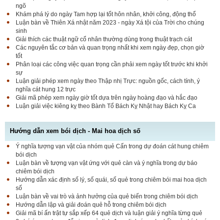
ngõ
Khám phá lý do ngày Tam hợp lại tốt hôn nhân, khởi công, động thổ
Luận bàn về Thiên Xá nhật năm 2023 - ngày Xá tội của Trời cho chúng
sinh
Giải thích các thuật ngữ cổ nhân thường dùng trong thuật trạch cát
Các nguyên tắc cơ bản và quan trọng nhất khi xem ngày đẹp, chọn giờ
tốt
Phân loại các công việc quan trọng cần phải xem ngày tốt trước khi khởi
sự
Luận giải phép xem ngày theo Thập nhị Trực: nguồn gốc, cách tính, ý
nghĩa cát hung 12 trực
Giải mã phép xem ngày giờ tốt dựa trên ngày hoàng đạo và hắc đạo
Luận giải việc kiêng kỵ theo Bành Tổ Bách Kỵ Nhật hay Bách Kỵ Ca
Hướng dẫn xem bói dịch - Mai hoa dịch số
Ý nghĩa tượng vạn vật của nhóm quẻ Cấn trong dự đoán cát hung chiêm
bói dịch
Luận bàn về tượng vạn vật ứng với quẻ càn và ý nghĩa trong dự báo
chiêm bói dịch
Hướng dẫn xác định số lý, số quái, số quẻ trong chiêm bói mai hoa dịch
số
Luận bàn về vai trò và ảnh hưởng của quẻ biến trong chiêm bói dịch
Hướng dẫn lập và giải đoán quẻ hỗ trong chiêm bói dịch
Giải mã bí ấn trật tự sắp xếp 64 quẻ dịch và luận giải ý nghĩa từng quẻ