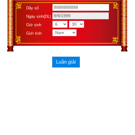
Dãy số
Ngày sinh(DL)
Giờ sinh
Giới tính
Luận giải