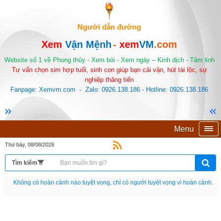
Người dẫn đường
Xem
Vận Mệnh
-
xem
VM
.com
Website số 1 về Phong thủy - Xem bói - Xem ngày – Kinh dịch - Tâm linh
Tư vấn chọn sim hợp tuổi, sinh con giúp bạn cải vận, hút tài lộc, sự
nghiệp thăng tiến
Fanpage: Xemvm.com - Zalo: 0926.138.186 - Hotline: 0926.138.186
Menu
Thứ bảy, 08/08/2026
Nếu như không chịu học tập thì cho dù đi vạn dặm đường cũng chỉ là anh đưa
thư.