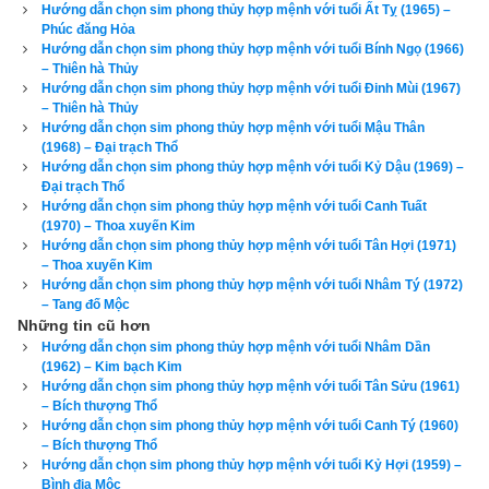
Hướng dẫn chọn sim phong thủy hợp mệnh với tuổi Ất Tỵ (1965) –
đừng chơi sim phong thủy theo phong trào bởi nếu vận mệnh 
Phúc đăng Hỏa
của bạn tốt thì sim phong thủy có thể không có ảnh hưởng gì 
Hướng dẫn chọn sim phong thủy hợp mệnh với tuổi Bính Ngọ (1966)
– Thiên hà Thủy
nhiều đến bạn, nhưng nếu vận mệnh đã rất xấu rồi, nhiều khi 
Hướng dẫn chọn sim phong thủy hợp mệnh với tuổi Đinh Mùi (1967)
chỉ thêm 1 chút xấu (hung) nữa có khi là toi mạng. Cổ nhân đã 
– Thiên hà Thủy
nói “
Đại phú do Thiên, tiểu phú do Cần
” tạm dịch là người giàu 
Hướng dẫn chọn sim phong thủy hợp mệnh với tuổi Mậu Thân
(1968) – Đại trạch Thổ
có lớn, có tiền nhiều là do có phước được trời giúp, còn người 
Hướng dẫn chọn sim phong thủy hợp mệnh với tuổi Kỷ Dậu (1969) –
giàu có nhỏ là do cần kiệm, siêng năng làm việc và tiết kiệm 
Đại trạch Thổ
Hướng dẫn chọn sim phong thủy hợp mệnh với tuổi Canh Tuất
mà giàu. Vì vậy tôi luôn tự nhủ rằng vận mệnh của mình 
(1970) – Thoa xuyến Kim
không phải là phú quý thì mình luôn luôn phải nỗ lực, hành 
Hướng dẫn chọn sim phong thủy hợp mệnh với tuổi Tân Hợi (1971)
– Thoa xuyến Kim
thiện tích đức, tích cóp từng cái nhỏ để dần cải biến vận mệnh 
Hướng dẫn chọn sim phong thủy hợp mệnh với tuổi Nhâm Tý (1972)
của mình cho tốt hơn. Như vậy việc
tìm mua sim phong thủy 
– Tang đố Mộc
Những tin cũ hơn
hợp tuổi
 là nhu cầu chính đáng của mỗi người. Vì vậy hãy bắt 
Hướng dẫn chọn sim phong thủy hợp mệnh với tuổi Nhâm Dần
đầu từ việc nhỏ là chọn lấy một cái sim phong thủy hợp với 
(1962) – Kim bạch Kim
mình.
Hướng dẫn chọn sim phong thủy hợp mệnh với tuổi Tân Sửu (1961)
– Bích thượng Thổ
Hướng dẫn chọn sim phong thủy hợp mệnh với tuổi Canh Tý (1960)
– Bích thượng Thổ
Hướng dẫn chọn sim phong thủy hợp mệnh với tuổi Kỷ Hợi (1959) –
Bình địa Mộc