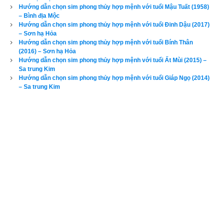
Hướng dẫn chọn sim phong thủy hợp mệnh với tuổi Mậu Tuất (1958)
– Bình địa Mộc
Hướng dẫn chọn sim phong thủy hợp mệnh với tuổi Đinh Dậu (2017)
– Sơn hạ Hỏa
Hướng dẫn chọn sim phong thủy hợp mệnh với tuổi Bính Thân
(2016) – Sơn hạ Hỏa
Hướng dẫn chọn sim phong thủy hợp mệnh với tuổi Ất Mùi (2015) –
Sa trung Kim
Hướng dẫn chọn sim phong thủy hợp mệnh với tuổi Giáp Ngọ (2014)
– Sa trung Kim
Như vậy bước đầu tiên nhưng quan trọng nhất trong chọn
sim 
phong thủy
 là phải chọn đúng ngũ hành sim có tác dụng bổ trợ 
cho thân chủ. Đa số độc giả hiện nay đều không am hiểu về 
phong thủy cứ nghĩ là mình tuổi Quý Mão có mệnh
Kim bạch 
Kim
 thì cơ thể toàn là ngũ hành Kim và cần dùng ngũ hành 
Thổ để bổ trợ vì Thổ sinh Kim, 
đây là một nhầm lẫn rất tai hại 
bởi
ngũ hành của mỗi người phụ thuộc vào tứ trụ mệnh hay 
bát tự
(giờ sinh, ngày tháng năm sinh) của người đó chứ đâu 
chỉ có dựa vào năm sinh. Đó là bởi vì tại một thời điểm bất kỳ 