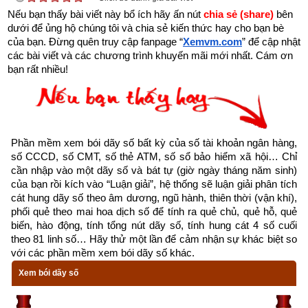
Nếu bạn thấy bài viết này bổ ích hãy ấn nút 
chia sẻ (share) 
bên 
Theo
bảng tra mệnh cung phi bát trạch
 thì Tuổi Quý Mão 1963 
dưới để ủng hộ chúng tôi và chia sẻ kiến thức hay cho bạn bè 
nam có mệnh số 1 –
Nhất Bạch
 – Cung phi là cung Khảm 
của bạn. Đừng quên truy cập fanpage
“
Xemvm.com
” để cập nhật 
thuộc nhóm
Đông Tứ Trạch
 (Đông Tứ Mệnh) nên chọn vợ có 
các bài viết và các chương trình khuyến mãi mới nhất. Cám ơn 
bạn rất nhiều!
cung mệnh Khảm (Số 1), Chấn (số 3), Tốn (số 4), Ly (Số 9) 
và các hướng tốt là Chính Bắc, Chính Đông, Chính Nam, 
Đông Nam. Tránh chọn vợ thuộc nhóm
Tây Tứ Trạch
 có cung 
mệnh Khôn (Số 2), Càn (Số 6), Đoài (số 7), Cấn (số 8) và các 
hướng xấu là Đông Bắc, Chính Tây, Tây Bắc, Tây Nam.
Phần mềm xem bói dãy số bất kỳ của số tài khoản ngân hàng, 
số CCCD, số CMT, số thẻ ATM, số sổ bảo hiểm xã hội… Chỉ 
cần nhập vào một dãy số và bát tự (giờ ngày tháng năm sinh) 
Xem chi tiết luận tính cách, bảng cửu cung phi tinh, hướng tốt 
của bạn rồi kích vào “Luận giải”, hệ thống sẽ luận giải phân tích 
xấu, Bảng phối cung phi vợ chồng của mệnh Số 1 – Nhất 
cát hung dãy số theo âm dương, ngũ hành, thiên thời (vận khí), 
Bạch –
bát trạch cung khảm
 qua bài viết sau: “
Luận giải phong 
phối quẻ theo mai hoa dịch số để tính ra quẻ chủ, quẻ hỗ, quẻ 
thủy người có mệnh bát trạch cung khảm - Nhất Bạch (Số 1)
”
biến, hào động, tính tổng nút dãy số, tính hung cát 4 số cuối 
theo 81 linh số… Hãy thử một lần để cảm nhận sự khác biệt so 
với các phần mềm xem bói dãy số khác.
Xem bói dãy số