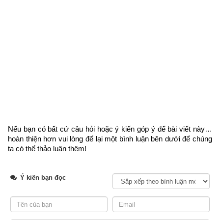
Theo
bảng tra mệnh cung phi bát trạch
 thì Tuổi Quý Mão 1963 
nữ có mệnh Số 8 –
Bát Bạch
 – Cung phi là cung Cấn thuộc 
nhóm
Tây Tứ Trạch
 (Tây Tứ Mệnh) nên chọn chồng có cung 
mệnh Khôn (Số 2), Càn (Số 6), Đoài (số 7), Cấn (số 8) và các 
hướng tốt là Đông Bắc, Chính Tây, Tây Bắc, Tây Nam. Tránh 
chọn chồng thuộc nhóm
Đông Tứ Trạch
 có cung mệnh Khảm 
(Số 1), Chấn (số 3), Tốn (số 4), Ly (Số 9) và các hướng xấu là 
Chính Bắc, Chính Đông, Chính Nam, Đông Nam.
Nếu bạn có bất cứ câu hỏi hoặc ý kiến góp ý để bài viết này… 
hoàn thiện hơn vui lòng
 để lại một bình luận bên dưới để chúng 
Xem chi tiết luận tính cách, bảng cửu cung phi tinh, hướng tốt 
ta có thể thảo luận thêm!
xấu, Bảng phối cung phi vợ chồng của mệnh Số 8 – Bát Bạch 
–
bát trạch cung Cấn
 qua bài viết sau: “
Luận giải phong thủy 
Ý kiến bạn đọc
người có mệnh bát trạch cung Cấn - Bát Bạch (Số 8)
”
Các luận giải vận mệnh phía trên chỉ căn cứ vào năm sinh (trụ 
năm) chỉ nhằm mục đích tham khảo, bổ trợ do không đủ dữ 