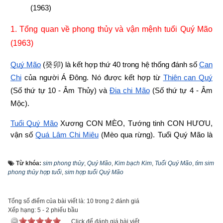
(1963)
1. Tổng quan về phong thủy và vận mệnh tuổi Quý Mão 
(1963)
Quý Mão
 (
癸卯
) là kết hợp thứ 40 trong hệ thống đánh số 
Can 
Chi
 của người Á Đông. Nó được kết hợp từ
Thiên can Quý
(Số thứ tự 10 - Âm Thủy) và
Địa chi Mão
 (Số thứ tự 4 - Âm 
Mộc).
Tuổi Quý Mão
 Xương CON MÈO, Tướng tinh CON HƯƠU, 
vận số
Quá Lâm Chi Miêu
 (Mèo qua rừng). Tuổi Quý Mão là
Con nhà Bạch Ðế
 - Phú quý
,
 có ngũ hành niên mệnh (hay
ngũ 
hành nạp âm
) là Kim bạch Kim (
Kim mạ vàng
). Kim Bạch Kim 
Từ khóa:
sim phong thủy
,
Quý Mão
,
Kim bạch Kim
,
Tuổi Quý Mão
,
tìm sim
là Kim mạ vàng bạc ám chỉ bạc thỏi, vàng nén được dùng 
phong thủy hợp tuổi
,
sim hợp tuổi Quý Mão
trong hệ thống tiền tệ ngày xưa. Đây là một dạng kim loại đã 
trải qua quá trình luyện kim và loại bỏ tạp chất để trở thành 
Tổng số điểm của bài viết là: 10 trong 2 đánh giá
kim loại nguyên chất nhất. Do đó nó khác với các dạng kim 
Xếp hạng:
5
-
2
phiếu bầu
loại còn tiềm ẩn trong biển cả hay trong các mỏ khoáng sản.
Click để đánh giá bài viết