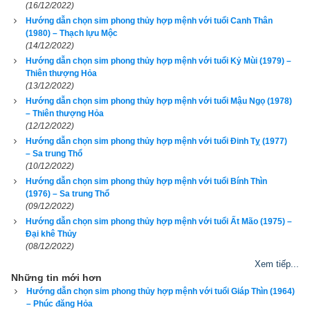
(16/12/2022)
Hướng dẫn chọn sim phong thủy hợp mệnh với tuổi Canh Thân
Luận giải
(1980) – Thạch lựu Mộc
(14/12/2022)
Hướng dẫn chọn sim phong thủy hợp mệnh với tuổi Kỷ Mùi (1979) –
Thiên thượng Hỏa
2. Các bước chọn ngũ hành sim hợp tuổi 1963 Quý Mão 
(13/12/2022)
Hướng dẫn chọn sim phong thủy hợp mệnh với tuổi Mậu Ngọ (1978)
(
癸卯
)
– Thiên thượng Hỏa
(12/12/2022)
Tại sao sim phong thủy lại có tác dụng bởi mỗi khi có cuộc gọi 
Hướng dẫn chọn sim phong thủy hợp mệnh với tuổi Đinh Tỵ (1977)
– Sa trung Thổ
đến là một lần sóng cao tần kích hoạt các mạch vi xử lý trong 
(10/12/2022)
sim và điện thoại di động của bạn, từ đó kích hoạt năng lượng 
Hướng dẫn chọn sim phong thủy hợp mệnh với tuổi Bính Thìn
của từng con số và cả dãy số, mỗi con số lại mang năng 
(1976) – Sa trung Thổ
(09/12/2022)
lượng và có tính ngũ hành riêng sẽ có tác dụng bổ cứu cân 
Hướng dẫn chọn sim phong thủy hợp mệnh với tuổi Ất Mão (1975) –
bằng lại năng lượng và ngũ hành trong cơ thể bạn nếu biết 
Đại khê Thủy
(08/12/2022)
chọn đúng. Ngược lại nếu chọn nhầm sẽ càng gây tác hại 
Xem tiếp...
hơn, giống như bệnh nhân bị bác sỹ cho uống nhầm thuốc, 
Những tin mới hơn
nhẹ thì chỉ tốn tiền thuốc, nặng thì tử vong. Vì vậy hãy luôn 
Hướng dẫn chọn sim phong thủy hợp mệnh với tuổi Giáp Thìn (1964)
cẩn trọng, đọc kỹ hướng dẫn sử dụng trước khi dùng chứ 
– Phúc đăng Hỏa