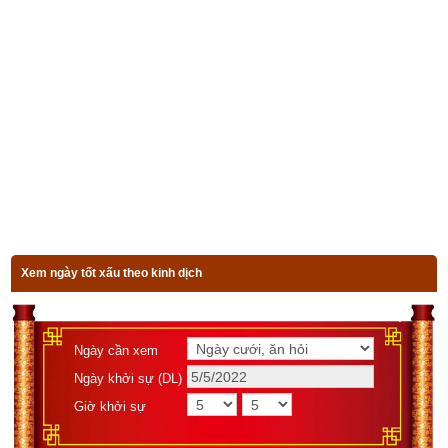
thì khí ngũ hành ở thời điểm đó gồm các ngũ hành nào, suy 
vượng ra sao sẽ được xác định bởi 4 trụ: Trụ giờ - Trụ ngày – 
Trụ tháng – Trụ năm được mã hóa theo Thiên Can Địa Chi. 
Thiên Can Địa Chi là một kiến thức tiên tiến vượt xa khoa học 
hiện đại của nhân loại, ẩn chứa tin tức bí mật của vũ trụ, ẩn 
chứa bí mật về trình tự thay đổi của khí hậu, ẩn chứa mật mã 
của sinh mệnh…Chức năng thực sự của Can Chi chính là để 
ghi lại tình trạng biến hóa vận động của 5 loại khí trong ngũ 
hành bao gồm Kim, Mộc, Thủy, Hỏa, Thổ; ghi lại chính xác 
trạng thái thịnh suy của sự vận hành các loại khí trong ngũ 
Xem ngày tốt xấu theo kinh dịch
hành trên trời, dưới đất, và đặc điểm của quy luật này. Đây 
mới chính là bí mật lớn nhất của Thiên Can Địa Chi. Đó là cơ 
sở lý luận cơ bản của môn tứ trụ học, trường phái Bát Tự Tử 
Ngày cần xem
Bình rất nổi tiếng mà tất cả các thầy phong thủy hiện nay đều 
Ngày khởi sự (DL)
phải tìm hiểu. Theo môn phái này thì tùy thuộc vào thời điểm 
Giờ khởi sự
người đó sinh ra (bát tự) mà người đó có thể có 1, 2, 3, 4 
hoặc cả 5 loại ngũ hành với các trạng thái vượng suy khác 