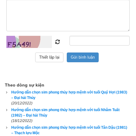
liệu về trụ tháng, trụ ngày, trụ giờ để phân tích dẫn đến kết quả 
không chính xác. Để xem luận giải chi tiết và chính xác về 
vận mệnh và phong thủy tuổi Quý Mão của một người, độc 
giả hãy nhập đủ ngày giờ tháng năm sinh bên vào phần mềm
luận giải vận mệnh trọn đời
 chính xác nhất hiện nay của 
chúng tôi ở bên dưới.
Xem bói vận mệnh trọn đời
Theo dòng sự kiện
Hướng dẫn chọn sim phong thủy hợp mệnh với tuổi Quý Hợi (1983)
– Đại hải Thủy
Ngày sinh(DL)
(20/12/2022)
Giờ sinh
Hướng dẫn chọn sim phong thủy hợp mệnh với tuổi Nhâm Tuất
(1982) – Đại hải Thủy
Giới tính
(18/12/2022)
Hướng dẫn chọn sim phong thủy hợp mệnh với tuổi Tân Dậu (1981)
– Thạch lựu Mộc