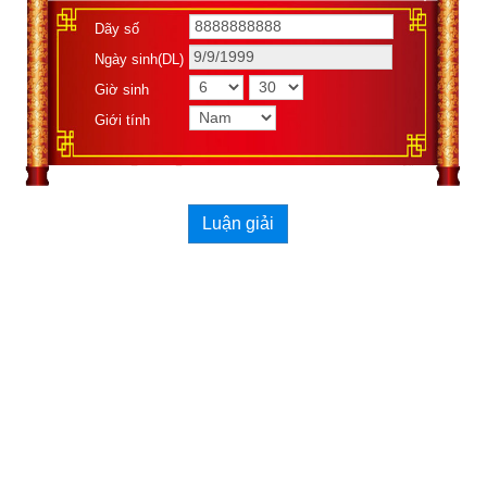
Dãy số
Ngày sinh(DL)
Giờ sinh
Giới tính
Luận giải