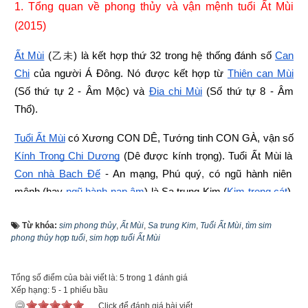
1. Tổng quan về phong thủy và vận mệnh tuổi Ất Mùi 
(2015)
Ất Mùi
 (
) là kết hợp thứ 32 trong hệ thống đánh số 
Can 
乙未
Chi
 của người Á Đông. Nó được kết hợp từ
Thiên can Mùi
(Số thứ tự 2 - Âm Mộc) và
Địa chi Mùi
 (Số thứ tự 8 - Âm 
Thổ).
Tuổi Ất Mùi
 có Xương CON DÊ, Tướng tinh CON GÀ, vận số
Kính Trọng Chi Dương
 (Dê được kính trọng). Tuổi Ất Mùi là
Con nhà Bạch Ðế
 - An mạng, Phú quý
,
 có ngũ hành niên 
mệnh (hay
ngũ hành nạp âm
) là Sa trung Kim (
Kim trong cát
). 
“Sa” là cát, “Trung” nghĩa là trong, pha lẫn, còn “Kim” là chỉ 
Từ khóa:
sim phong thủy
,
Ất Mùi
,
Sa trung Kim
,
Tuổi Ất Mùi
,
tìm sim
kim loại nói chung, do đó Sa trung Kim là Kim trong cát. Sa 
phong thủy hợp tuổi
,
sim hợp tuổi Ất Mùi
Trung Kim là dạng kim loại tiềm ẩn trong các mỏ khoáng sản, 
khi chưa được khai thác thì bị đất cát vùi lấp nên người ngoài 
Tổng số điểm của bài viết là: 5 trong 1 đánh giá
không biết đến giá trị quý báu của nó.
Xếp hạng:
5
-
1
phiếu bầu
Click để đánh giá bài viết