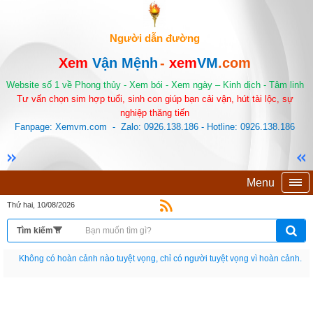
Người dẫn đường
Xem
Vận Mệnh
-
xem
VM
.com
Website số 1 về Phong thủy - Xem bói - Xem ngày – Kinh dịch - Tâm linh
Tư vấn chọn sim hợp tuổi, sinh con giúp bạn cải vận, hút tài lộc, sự
nghiệp thăng tiến
Fanpage: Xemvm.com - Zalo: 0926.138.186 - Hotline: 0926.138.186
Menu
Thứ hai, 10/08/2026
Nếu như không chịu học tập thì cho dù đi vạn dặm đường cũng chỉ là anh đưa
thư.