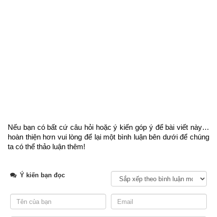
Các luận giải vận mệnh phía trên chỉ căn cứ vào năm sinh (trụ 
năm) chỉ nhằm mục đích tham khảo, bổ trợ do không đủ dữ 
liệu về trụ tháng, trụ ngày, trụ giờ để phân tích dẫn đến kết quả 
không chính xác. Để xem luận giải chi tiết và chính xác về 
vận mệnh và phong thủy tuổi Ất Mùi của một người, độc giả 
hãy nhập đủ ngày giờ tháng năm sinh bên vào phần mềm
luận 
giải vận mệnh trọn đời
 chính xác nhất hiện nay của chúng tôi 
ở bên dưới.
Nếu bạn có bất cứ câu hỏi hoặc ý kiến góp ý để bài viết này… 
hoàn thiện hơn vui lòng
 để lại một bình luận bên dưới để chúng 
ta có thể thảo luận thêm!
Xem bói vận mệnh trọn đời
Ý kiến bạn đọc
Ngày sinh(DL)
Giờ sinh