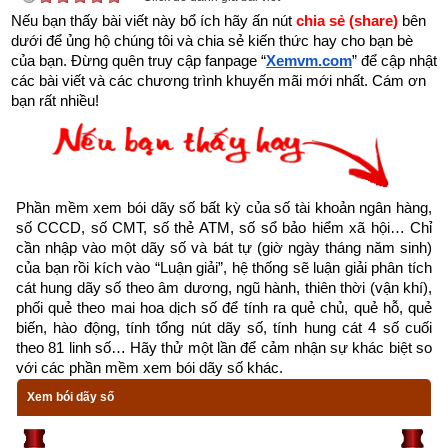
Theo
bảng tra mệnh cung phi bát trạch
 thì Tuổi Ất Mùi 2015 có 
Nếu bạn thấy bài viết này bổ ích hãy ấn nút 
chia sẻ (share) 
bên 
mệnh Số 3 –
Tam Bích
 – Cung phi là Cung Chấn thuộc nhóm
dưới để ủng hộ chúng tôi và chia sẻ kiến thức hay cho bạn bè 
Đông Tứ Trạch
 (Đông Tứ Mệnh) nên chọn vợ/chồng có cung 
của bạn. Đừng quên truy cập fanpage
“
Xemvm.com
” để cập nhật 
các bài viết và các chương trình khuyến mãi mới nhất. Cám ơn 
mệnh Khảm (Số 1), Chấn (số 3), Tốn (số 4), Ly (Số 9) và các 
bạn rất nhiều!
hướng tốt là Chính Bắc, Chính Đông, Chính Nam, Đông Nam. 
Tránh chọn vợ/chồng thuộc nhóm
Tây Tứ Trạch
 có cung 
mệnh Khôn (Số 2), Càn (Số 6), Đoài (số 7), Cấn (số 8) và các 
hướng xấu là Đông Bắc, Chính Tây, Tây Bắc, Tây Nam.
Phần mềm xem bói dãy số bất kỳ của số tài khoản ngân hàng, 
Xem chi tiết luận tính cách, bảng cửu cung phi tinh, hướng tốt 
số CCCD, số CMT, số thẻ ATM, số sổ bảo hiểm xã hội… Chỉ 
cần nhập vào một dãy số và bát tự (giờ ngày tháng năm sinh) 
xấu, Bảng phối cung phi vợ chồng của mệnh Số 3 – Tam Bích 
của bạn rồi kích vào “Luận giải”, hệ thống sẽ luận giải phân tích 
–
bát trạch cung Chấn
 qua bài viết sau: “
Luận giải phong thủy 
cát hung dãy số theo âm dương, ngũ hành, thiên thời (vận khí), 
người có mệnh bát trạch cung Chấn - Tam Bích (Số 3)
”
phối quẻ theo mai hoa dịch số để tính ra quẻ chủ, quẻ hỗ, quẻ 
biến, hào động, tính tổng nút dãy số, tính hung cát 4 số cuối 
theo 81 linh số… Hãy thử một lần để cảm nhận sự khác biệt so 
với các phần mềm xem bói dãy số khác.
Xem bói dãy số