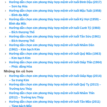
Hướng dẫn chọn sim phong thủy hợp mệnh với tuổi Đinh Dậu (2017)
– Sơn hạ Hỏa
Hướng dẫn chọn sim phong thủy hợp mệnh với tuổi Mậu Tuất (1958)
– Bình địa Mộc
Hướng dẫn chọn sim phong thủy hợp mệnh với tuổi Kỷ Hợi (1959) –
Bình địa Mộc
Hướng dẫn chọn sim phong thủy hợp mệnh với tuổi Canh Tý (1960)
– Bích thượng Thổ
Hướng dẫn chọn sim phong thủy hợp mệnh với tuổi Tân Sửu (1961)
– Bích thượng Thổ
Hướng dẫn chọn sim phong thủy hợp mệnh với tuổi Nhâm Dần
(1962) – Kim bạch Kim
Hướng dẫn chọn sim phong thủy hợp mệnh với tuổi Quý Mão (1963)
– Kim bạch Kim
Hướng dẫn chọn sim phong thủy hợp mệnh với tuổi Giáp Thìn (1964)
– Phúc đăng Hỏa
Những tin cũ hơn
Hướng dẫn chọn sim phong thủy hợp mệnh với tuổi Giáp Ngọ (2014)
Như vậy bước đầu tiên nhưng quan trọng nhất trong chọn
sim 
– Sa trung Kim
phong thủy
 là phải chọn đúng ngũ hành sim có tác dụng bổ trợ 
Hướng dẫn chọn sim phong thủy hợp mệnh với tuổi Quý Tỵ (2013) –
cho thân chủ. Đa số độc giả hiện nay đều không am hiểu về 
Trường lưu Thủy
Hướng dẫn chọn sim phong thủy hợp mệnh với tuổi Nhâm Thìn
phong thủy cứ nghĩ là mình tuổi Ất Mùi có mệnh
Sa trung Kim
(2012) – Trường lưu Thủy
thì cơ thể toàn là ngũ hành Kim và cần dùng ngũ hành Thổ để 
Hướng dẫn chọn sim phong thủy hợp mệnh với tuổi Tân Mão (2011)
– Tùng bách Mộc