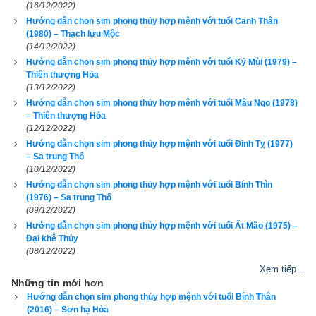
(16/12/2022)
hơn, giống như bệnh nhân bị bác sỹ cho uống nhầm thuốc, 
Hướng dẫn chọn sim phong thủy hợp mệnh với tuổi Canh Thân
nhẹ thì chỉ tốn tiền thuốc, nặng thì tử vong. Vì vậy hãy luôn 
(1980) – Thạch lựu Mộc
(14/12/2022)
cẩn trọng, đọc kỹ hướng dẫn sử dụng trước khi dùng chứ 
Hướng dẫn chọn sim phong thủy hợp mệnh với tuổi Kỷ Mùi (1979) –
đừng chơi sim phong thủy theo phong trào bởi nếu vận mệnh 
Thiên thượng Hỏa
của bạn tốt thì sim phong thủy có thể không có ảnh hưởng gì 
(13/12/2022)
Hướng dẫn chọn sim phong thủy hợp mệnh với tuổi Mậu Ngọ (1978)
nhiều đến bạn, nhưng nếu vận mệnh đã rất xấu rồi, nhiều khi 
– Thiên thượng Hỏa
chỉ thêm 1 chút xấu (hung) nữa có khi là toi mạng. Cổ nhân đã 
(12/12/2022)
nói “
Đại phú do Thiên, tiểu phú do Cần
” tạm dịch là người giàu 
Hướng dẫn chọn sim phong thủy hợp mệnh với tuổi Đinh Tỵ (1977)
– Sa trung Thổ
có lớn, có tiền nhiều là do có phước được trời giúp, còn người 
(10/12/2022)
giàu có nhỏ là do cần kiệm, siêng năng làm việc và tiết kiệm 
Hướng dẫn chọn sim phong thủy hợp mệnh với tuổi Bính Thìn
mà giàu. Vì vậy tôi luôn tự nhủ rằng vận mệnh của mình 
(1976) – Sa trung Thổ
(09/12/2022)
không phải là phú quý thì mình luôn luôn phải nỗ lực, hành 
Hướng dẫn chọn sim phong thủy hợp mệnh với tuổi Ất Mão (1975) –
thiện tích đức, tích cóp từng cái nhỏ để dần cải biến vận mệnh 
Đại khê Thủy
của mình cho tốt hơn. Như vậy việc
tìm mua sim phong thủy 
(08/12/2022)
hợp tuổi
 là nhu cầu chính đáng của mỗi người. Vì vậy hãy bắt 
Xem tiếp...
Những tin mới hơn
đầu từ việc nhỏ là chọn lấy một cái sim phong thủy hợp với 
Hướng dẫn chọn sim phong thủy hợp mệnh với tuổi Bính Thân
mình.
(2016) – Sơn hạ Hỏa