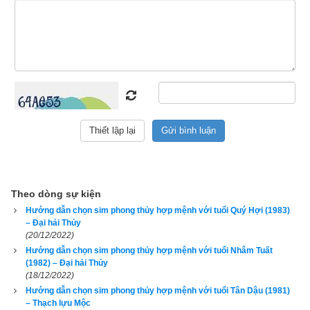
Giới tính
Luận giải
2. Các bước chọn ngũ hành sim hợp tuổi 2015 Ất Mùi 
(
乙未
)
Theo dòng sự kiện
Tại sao sim phong thủy lại có tác dụng bởi mỗi khi có cuộc gọi 
Hướng dẫn chọn sim phong thủy hợp mệnh với tuổi Quý Hợi (1983)
đến là một lần sóng cao tần kích hoạt các mạch vi xử lý trong 
– Đại hải Thủy
sim và điện thoại di động của bạn, từ đó kích hoạt năng lượng 
(20/12/2022)
của từng con số và cả dãy số, mỗi con số lại mang năng 
Hướng dẫn chọn sim phong thủy hợp mệnh với tuổi Nhâm Tuất
(1982) – Đại hải Thủy
lượng và có tính ngũ hành riêng sẽ có tác dụng bổ cứu cân 
(18/12/2022)
bằng lại năng lượng và ngũ hành trong cơ thể bạn nếu biết 
Hướng dẫn chọn sim phong thủy hợp mệnh với tuổi Tân Dậu (1981)
– Thạch lựu Mộc
chọn đúng. Ngược lại nếu chọn nhầm sẽ càng gây tác hại 