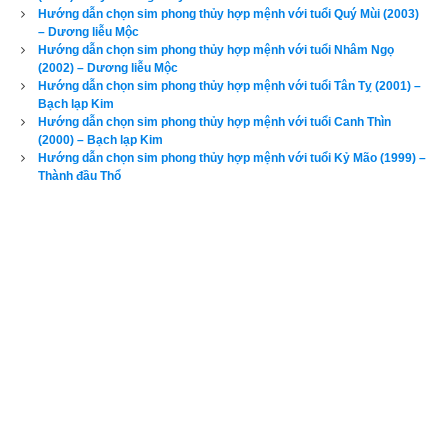
Hướng dẫn chọn sim phong thủy hợp mệnh với tuổi Quý Mùi (2003)
– Dương liễu Mộc
Hướng dẫn chọn sim phong thủy hợp mệnh với tuổi Nhâm Ngọ
(2002) – Dương liễu Mộc
Hướng dẫn chọn sim phong thủy hợp mệnh với tuổi Tân Tỵ (2001) –
Bạch lạp Kim
Hướng dẫn chọn sim phong thủy hợp mệnh với tuổi Canh Thìn
(2000) – Bạch lạp Kim
Hướng dẫn chọn sim phong thủy hợp mệnh với tuổi Kỷ Mão (1999) –
Như vậy bước đầu tiên nhưng quan trọng nhất trong chọn
sim 
Thành đầu Thổ
phong thủy
 là phải chọn đúng ngũ hành sim có tác dụng bổ trợ 
cho thân chủ. Đa số độc giả hiện nay đều không am hiểu về 
phong thủy cứ nghĩ là mình tuổi Mậu Tý có mệnh
Tích lịch 
Hỏa
 thì cơ thể toàn là ngũ hành Hỏa và cần dùng ngũ hành 
Mộc để bổ trợ vì Mộc sinh Hỏa, 
đây là một nhầm lẫn rất tai hại 
bởi
ngũ hành của mỗi người phụ thuộc vào tứ trụ mệnh hay 
bát tự
(giờ sinh, ngày tháng năm sinh) của người đó chứ đâu 
chỉ có dựa vào năm sinh. Đó là bởi vì tại một thời điểm bất kỳ 
thì khí ngũ hành ở thời điểm đó gồm các ngũ hành nào, suy 
vượng ra sao sẽ được xác định bởi 4 trụ: Trụ giờ - Trụ ngày – 