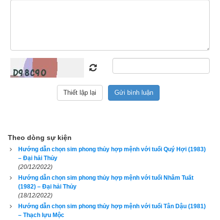
hãy nhập đủ ngày giờ tháng năm sinh bên vào phần mềm
luận 
giải vận mệnh trọn đời
 chính xác nhất hiện nay của chúng tôi 
ở bên dưới.
Xem bói vận mệnh trọn đời
Ngày sinh(DL)
Theo dòng sự kiện
Giờ sinh
Hướng dẫn chọn sim phong thủy hợp mệnh với tuổi Quý Hợi (1983)
Giới tính
– Đại hải Thủy
(20/12/2022)
Hướng dẫn chọn sim phong thủy hợp mệnh với tuổi Nhâm Tuất
(1982) – Đại hải Thủy
(18/12/2022)
Luận giải
Hướng dẫn chọn sim phong thủy hợp mệnh với tuổi Tân Dậu (1981)
– Thạch lựu Mộc