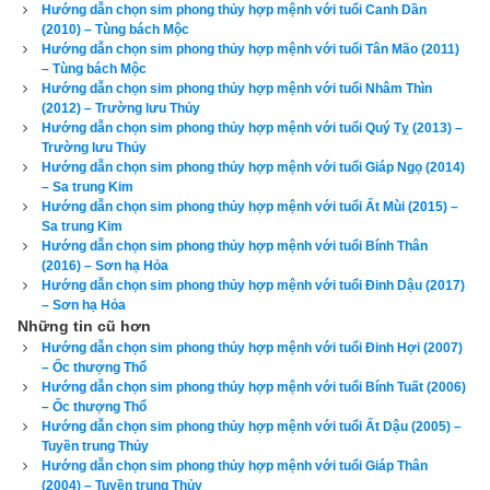
Hướng dẫn chọn sim phong thủy hợp mệnh với tuổi Canh Dần
chỉ thêm 1 chút xấu (hung) nữa có khi là toi mạng. Cổ nhân đã 
(2010) – Tùng bách Mộc
nói “
Đại phú do Thiên, tiểu phú do Cần
” tạm dịch là người giàu 
Hướng dẫn chọn sim phong thủy hợp mệnh với tuổi Tân Mão (2011)
– Tùng bách Mộc
có lớn, có tiền nhiều là do có phước được trời giúp, còn người 
Hướng dẫn chọn sim phong thủy hợp mệnh với tuổi Nhâm Thìn
giàu có nhỏ là do cần kiệm, siêng năng làm việc và tiết kiệm 
(2012) – Trường lưu Thủy
Hướng dẫn chọn sim phong thủy hợp mệnh với tuổi Quý Tỵ (2013) –
mà giàu. Vì vậy tôi luôn tự nhủ rằng vận mệnh của mình 
Trường lưu Thủy
không phải là phú quý thì mình luôn luôn phải nỗ lực, hành 
Hướng dẫn chọn sim phong thủy hợp mệnh với tuổi Giáp Ngọ (2014)
– Sa trung Kim
thiện tích đức, tích cóp từng cái nhỏ để dần cải biến vận mệnh 
Hướng dẫn chọn sim phong thủy hợp mệnh với tuổi Ất Mùi (2015) –
của mình cho tốt hơn. Như vậy việc
tìm mua sim phong thủy 
Sa trung Kim
hợp tuổi
 là nhu cầu chính đáng của mỗi người. Vì vậy hãy bắt 
Hướng dẫn chọn sim phong thủy hợp mệnh với tuổi Bính Thân
(2016) – Sơn hạ Hỏa
đầu từ việc nhỏ là chọn lấy một cái sim phong thủy hợp với 
Hướng dẫn chọn sim phong thủy hợp mệnh với tuổi Đinh Dậu (2017)
mình.
– Sơn hạ Hỏa
Những tin cũ hơn
Hướng dẫn chọn sim phong thủy hợp mệnh với tuổi Đinh Hợi (2007)
– Ốc thượng Thổ
Hướng dẫn chọn sim phong thủy hợp mệnh với tuổi Bính Tuất (2006)
– Ốc thượng Thổ
Hướng dẫn chọn sim phong thủy hợp mệnh với tuổi Ất Dậu (2005) –
Tuyền trung Thủy
Hướng dẫn chọn sim phong thủy hợp mệnh với tuổi Giáp Thân
(2004) – Tuyền trung Thủy