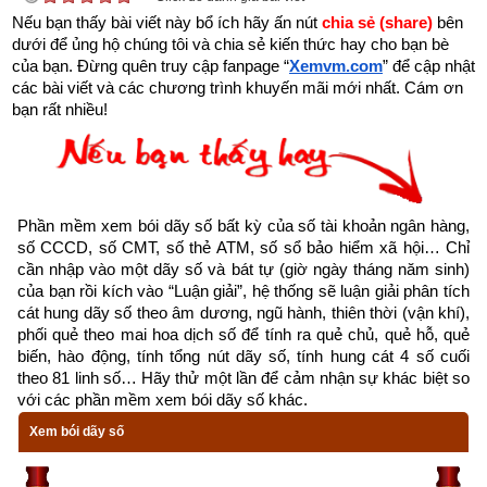
nhóm
Đông Tứ Trạch
 (Đông Tứ Mệnh) nên chọn vợ có cung 
Nếu bạn thấy bài viết này bổ ích hãy ấn nút 
chia sẻ (share) 
bên 
mệnh Khảm (Số 1), Chấn (số 3), Tốn (số 4), Ly (Số 9) và các 
dưới để ủng hộ chúng tôi và chia sẻ kiến thức hay cho bạn bè 
hướng tốt là Chính Bắc, Chính Đông, Chính Nam, Đông Nam. 
của bạn. Đừng quên truy cập fanpage
“
Xemvm.com
” để cập nhật 
các bài viết và các chương trình khuyến mãi mới nhất. Cám ơn 
Tránh chọn vợ thuộc nhóm
Tây Tứ Trạch
 có cung mệnh Khôn 
bạn rất nhiều!
(Số 2), Càn (Số 6), Đoài (số 7), Cấn (số 8) và các hướng xấu 
là Đông Bắc, Chính Tây, Tây Bắc, Tây Nam.
Xem chi tiết luận tính cách, bảng cửu cung phi tinh, hướng tốt 
xấu, Bảng phối cung phi vợ chồng của mệnh Số 9 – Cửu Tử –
Phần mềm xem bói dãy số bất kỳ của số tài khoản ngân hàng, 
bát trạch cung Ly
 qua bài viết sau: “
Luận giải phong thủy 
số CCCD, số CMT, số thẻ ATM, số sổ bảo hiểm xã hội… Chỉ 
cần nhập vào một dãy số và bát tự (giờ ngày tháng năm sinh) 
người có mệnh bát trạch cung Ly - Cửu Tử (Số 9)
”
của bạn rồi kích vào “Luận giải”, hệ thống sẽ luận giải phân tích 
cát hung dãy số theo âm dương, ngũ hành, thiên thời (vận khí), 
phối quẻ theo mai hoa dịch số để tính ra quẻ chủ, quẻ hỗ, quẻ 
biến, hào động, tính tổng nút dãy số, tính hung cát 4 số cuối 
theo 81 linh số… Hãy thử một lần để cảm nhận sự khác biệt so 
với các phần mềm xem bói dãy số khác.
Xem bói dãy số