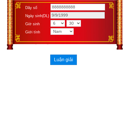
Dãy số
Ngày sinh(DL)
Giờ sinh
Giới tính
Luận giải
Theo
bảng tra mệnh cung phi bát trạch
 thì Tuổi Mậu Tý 2008 