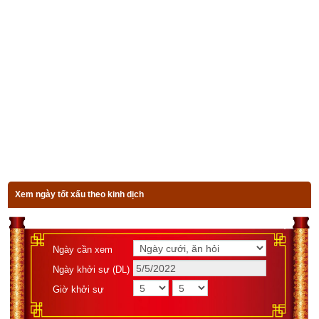
Trụ tháng – Trụ năm được mã hóa theo Thiên Can Địa Chi. 
Thiên Can Địa Chi là một kiến thức tiên tiến vượt xa khoa học 
hiện đại của nhân loại, ẩn chứa tin tức bí mật của vũ trụ, ẩn 
chứa bí mật về trình tự thay đổi của khí hậu, ẩn chứa mật mã 
của sinh mệnh…Chức năng thực sự của Can Chi chính là để 
ghi lại tình trạng biến hóa vận động của 5 loại khí trong ngũ 
hành bao gồm Kim, Mộc, Thủy, Hỏa, Thổ; ghi lại chính xác 
trạng thái thịnh suy của sự vận hành các loại khí trong ngũ 
hành trên trời, dưới đất, và đặc điểm của quy luật này. Đây 
mới chính là bí mật lớn nhất của Thiên Can Địa Chi. Đó là cơ 
sở lý luận cơ bản của môn tứ trụ học, trường phái Bát Tự Tử 
Xem ngày tốt xấu theo kinh dịch
Bình rất nổi tiếng mà tất cả các thầy phong thủy hiện nay đều 
phải tìm hiểu. Theo môn phái này thì tùy thuộc vào thời điểm 
người đó sinh ra (bát tự) mà người đó có thể có 1, 2, 3, 4 
Ngày cần xem
hoặc cả 5 loại ngũ hành với các trạng thái vượng suy khác 
Ngày khởi sự (DL)
nhau. Do đó cần phải chọn ngũ hành bổ cứu trùng với dụng 
Giờ khởi sự
thần hoặc hỷ thần để trung hòa, cân bằng mệnh cục. Công 
năng của nó là làm cho ngũ hành quá vượng bị ức chế, tiết, 