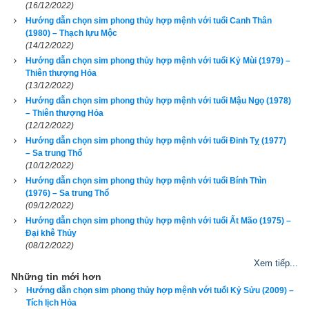
(16/12/2022)
Hướng dẫn chọn sim phong thủy hợp mệnh với tuổi Canh Thân
(1980) – Thạch lựu Mộc
2. Các bước chọn ngũ hành sim hợp tuổi 2008 Mậu Tý 
(14/12/2022)
(
戊子
)
Hướng dẫn chọn sim phong thủy hợp mệnh với tuổi Kỷ Mùi (1979) –
Thiên thượng Hỏa
(13/12/2022)
Tại sao sim phong thủy lại có tác dụng bởi mỗi khi có cuộc gọi 
Hướng dẫn chọn sim phong thủy hợp mệnh với tuổi Mậu Ngọ (1978)
đến là một lần sóng cao tần kích hoạt các mạch vi xử lý trong 
– Thiên thượng Hỏa
sim và điện thoại di động của bạn, từ đó kích hoạt năng lượng 
(12/12/2022)
Hướng dẫn chọn sim phong thủy hợp mệnh với tuổi Đinh Tỵ (1977)
của từng con số và cả dãy số, mỗi con số lại mang năng 
– Sa trung Thổ
lượng và có tính ngũ hành riêng sẽ có tác dụng bổ cứu cân 
(10/12/2022)
bằng lại năng lượng và ngũ hành trong cơ thể bạn nếu biết 
Hướng dẫn chọn sim phong thủy hợp mệnh với tuổi Bính Thìn
(1976) – Sa trung Thổ
chọn đúng. Ngược lại nếu chọn nhầm sẽ càng gây tác hại 
(09/12/2022)
hơn, giống như bệnh nhân bị bác sỹ cho uống nhầm thuốc, 
Hướng dẫn chọn sim phong thủy hợp mệnh với tuổi Ất Mão (1975) –
nhẹ thì chỉ tốn tiền thuốc, nặng thì tử vong. Vì vậy hãy luôn 
Đại khê Thủy
(08/12/2022)
cẩn trọng, đọc kỹ hướng dẫn sử dụng trước khi dùng chứ 
Xem tiếp...
đừng chơi sim phong thủy theo phong trào bởi nếu vận mệnh 
Những tin mới hơn
của bạn tốt thì sim phong thủy có thể không có ảnh hưởng gì 
Hướng dẫn chọn sim phong thủy hợp mệnh với tuổi Kỷ Sửu (2009) –
nhiều đến bạn, nhưng nếu vận mệnh đã rất xấu rồi, nhiều khi 
Tích lịch Hỏa