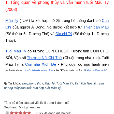
1. Tổng quan về phong thủy và vận mệnh tuổi Mậu Tý 
(2008)
Mậu Tý
 (
) là kết hợp thứ 25 trong hệ thống đánh số 
Can 
戊子
Chi
 của người Á Đông. Nó được kết hợp từ
Thiên can Mậu
(Số thứ tự 5 - Dương Thổ) và
Địa chi Tý
 (Số thứ tự 1 - Dương 
Thủy).
Tuổi Mậu Tý
 có Xương CON CHUỘT, Tướng tinh CON CHÓ 
SÓI, Vận số
Thương Nội Chi Thử
 (Chuột trong nhà kho). Tuổi 
Mậu Tý là
Con nhà Xích Ðế
 - Phú quý
,
 có ngũ hành niên 
mệnh (hay
ngũ hành nạp âm
) là Tích lịch Hỏa (
Lửa sấm sét
). 
“Tích lịch” là sấm sét, là luồng điện được phóng ra trong cơn 
Từ khóa:
sim phong thủy
,
Mậu Tý
,
Tuổi Mậu Tý
,
Tích lịch Hỏa
,
tìm sim
giông bão, còn “Hỏa” là lửa, do đó Tích lịch Hỏa là Lửa sấm 
phong thủy hợp tuổi
,
sim hợp tuổi Mậu Tý
sét.
Theo
bảng tra mệnh cung phi bát trạch
 thì Tuổi Mậu Tý 2008 
Tổng số điểm của bài viết là: 5 trong 1 đánh giá
Xếp hạng:
5
-
1
phiếu bầu
nam có mệnh Số 9 –
Cửu Tử
 – Cung phi là cung Ly thuộc 
Click để đánh giá bài viết