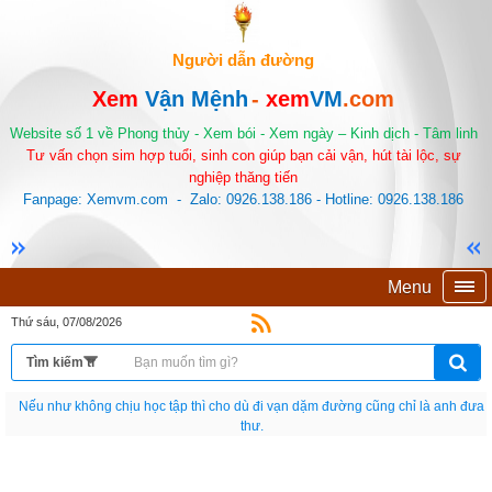
Người dẫn đường
Xem
Vận Mệnh
-
xem
VM
.com
Website số 1 về Phong thủy - Xem bói - Xem ngày – Kinh dịch - Tâm linh
Tư vấn chọn sim hợp tuổi, sinh con giúp bạn cải vận, hút tài lộc, sự
nghiệp thăng tiến
Fanpage: Xemvm.com - Zalo: 0926.138.186 - Hotline: 0926.138.186
Menu
Thứ sáu, 07/08/2026
Nếu như không chịu học tập thì cho dù đi vạn dặm đường cũng chỉ là anh đưa
thư.