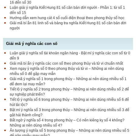
16 đến số 30
Luận giải ý nghĩa Kiết Hung 81 số căn bản đời người - Phần 1: từ số 1
đến số 15
Hướng dẫn xem hung cát 4 số cuối điện thoại theo phong thủy số học
Giải mã bí ẩn 81 linh số và bảng tra nghĩa Kiết Hung 81 số căn bản đời
người
Giải mã ý nghĩa các con số
Luận giải ý nghĩa số tài khoản ngân hàng - Bật mí ý nghĩa các con số từ 0
đến 9
Giải mã bí ẩn ý nghĩa các con số theo phong thủy và tử vi chuẩn nhất
Xem ngay ý nghĩa số 0 theo phong thủy và tử vi – Những ai nên dùng
nhiều số 0 để gặp may mắn
Giải mã ý nghĩa số 1 trong phong thủy – Những ai nên dùng nhiều số 1
để đem lại may mắn?
Tiết lộ ý nghĩa số 2 trong phong thủy – Những ai nên dùng nhiều số 2 để
sự nghiệp phát triển?
Tiết lộ ý nghĩa số 6 trong phong thủy – Những ai nên dùng nhiều số 6 để
hút tài lộc?
Bật mí ý nghĩa số 3 trong phong thủy – Những ai nên dùng nhiều số 3 để
gặt hái thành công?
Bất ngờ ý nghĩa số 4 trong phong thủy – Có nên kiêng kỵ số 4 không?
Những ai nên dùng nhiều số 4?
Ấn tượng ý nghĩa số 5 trong phong thủy – Những ai nên dùng nhiều số 5
để gặp nhiều may mắn?