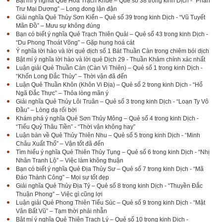
Bật mí ý nghĩa Quẻ Hỏa Trạch Khuê – Quẻ số 38 trong kinh Dịch - “Phán
Trư Mại Dương” – Long đong lận đận
Giải nghĩa Quẻ Thủy Sơn Kiển – Quẻ số 39 trong kinh Dịch - “Vũ Tuyết
Mãn Đồ” – Mưu sự không đúng
Bạn có biết ý nghĩa Quẻ Trạch Thiên Quải – Quẻ số 43 trong kinh Dịch -
“Du Phong Thoát Võng” – Gặp hung hoá cát
Ý nghĩa lời hào và lời quẻ dịch số 1 Bát Thuần Càn trong chiêm bói dịch
Bật mí ý nghĩa lời hào và lời quẻ Dịch 29 - Thuần Khảm chính xác nhất
Luận giải Quẻ Thuần Càn (Càn Vi Thiên) – Quẻ số 1 trong kinh Dịch -
“Khốn Long Đắc Thủy” – Thời vận đã đến
Luận Quẻ Thuần Khôn (Khôn Vi Địa) – Quẻ số 2 trong kinh Dịch - “Hổ
Ngã Đắc Thực” – Thỏa lòng mãn ý
Giải nghĩa Quẻ Thủy Lôi Truân – Quẻ số 3 trong kinh Dịch - “Loạn Ty Vô
Đầu” – Lòng dạ rối bời
Khám phá ý nghĩa Quẻ Sơn Thủy Mông – Quẻ số 4 trong kinh Dịch -
“Tiểu Quỷ Thâu Tiền” - “Thời vận không hay”
Luận bàn về Quẻ Thủy Thiên Nhu – Quẻ số 5 trong kinh Dịch - “Minh
Châu Xuất Thổ” – Vận tốt đã đến
Tìm hiểu ý nghĩa Quẻ Thiên Thủy Tụng – Quẻ số 6 trong kinh Dịch - “Nhị
Nhân Tranh Lộ” – Việc làm không thuận
Bạn có biết ý nghĩa Quẻ Địa Thủy Sư – Quẻ số 7 trong kinh Dịch - “Mã
Đáo Thành Công” – Mọi sự tốt đẹp
Giải nghĩa Quẻ Thủy Địa Tỷ – Quẻ số 8 trong kinh Dịch - “Thuyền Đắc
Thuận Phong” – Việc gì cũng lợi
Luận giải Quẻ Phong Thiên Tiểu Súc – Quẻ số 9 trong kinh Dịch - “Mật
Vân Bất Vũ” – Tạm thời phải nhẫn
Bật mí ý nghĩa Quẻ Thiên Trạch Lý – Quẻ số 10 trong kinh Dịch -