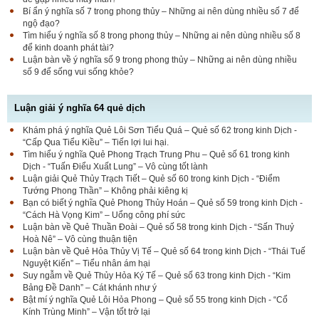
Bí ẩn ý nghĩa số 7 trong phong thủy – Những ai nên dùng nhiều số 7 để
ngộ đạo?
Tìm hiểu ý nghĩa số 8 trong phong thủy – Những ai nên dùng nhiều số 8
để kinh doanh phát tài?
Luận bàn về ý nghĩa số 9 trong phong thủy – Những ai nên dùng nhiều
số 9 để sống vui sống khỏe?
Luận giải ý nghĩa 64 quẻ dịch
Khám phá ý nghĩa Quẻ Lôi Sơn Tiểu Quá – Quẻ số 62 trong kinh Dịch -
“Cấp Qua Tiểu Kiều” – Tiến lợi lui hại.
Tìm hiểu ý nghĩa Quẻ Phong Trạch Trung Phu – Quẻ số 61 trong kinh
Dịch - “Tuấn Điểu Xuất Lung” – Vô cùng tốt lành
Luận giải Quẻ Thủy Trạch Tiết – Quẻ số 60 trong kinh Dịch - “Điểm
Tướng Phong Thần” – Không phải kiêng kị
Bạn có biết ý nghĩa Quẻ Phong Thủy Hoán – Quẻ số 59 trong kinh Dịch -
“Cách Hà Vọng Kim” – Uổng công phí sức
Luận bàn về Quẻ Thuần Đoài – Quẻ số 58 trong kinh Dịch - “Sấn Thuỷ
Hoà Nê” – Vô cùng thuận tiện
Luận bàn về Quẻ Hỏa Thủy Vị Tế – Quẻ số 64 trong kinh Dịch - “Thái Tuế
Nguyệt Kiến” – Tiểu nhân ám hại
Suy ngẫm về Quẻ Thủy Hỏa Ký Tế – Quẻ số 63 trong kinh Dịch - “Kim
Bảng Đề Danh” – Cát khánh như ý
Bật mí ý nghĩa Quẻ Lôi Hỏa Phong – Quẻ số 55 trong kinh Dịch - “Cổ
Kính Trùng Minh” – Vận tốt trở lại