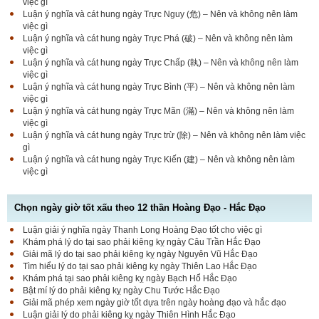
việc gì
Luận ý nghĩa và cát hung ngày Trực Nguy (危) – Nên và không nên làm
việc gì
Luận ý nghĩa và cát hung ngày Trực Phá (破) – Nên và không nên làm
việc gì
Luận ý nghĩa và cát hung ngày Trực Chấp (執) – Nên và không nên làm
việc gì
Luận ý nghĩa và cát hung ngày Trực Bình (平) – Nên và không nên làm
việc gì
Luận ý nghĩa và cát hung ngày Trực Mãn (滿) – Nên và không nên làm
việc gì
Luận ý nghĩa và cát hung ngày Trực trừ (除) – Nên và không nên làm việc
gì
Luận ý nghĩa và cát hung ngày Trực Kiến (建) – Nên và không nên làm
việc gì
Chọn ngày giờ tốt xấu theo 12 thần Hoàng Đạo - Hắc Đạo
Luận giải ý nghĩa ngày Thanh Long Hoàng Đạo tốt cho việc gì
Luận bàn Sao Phòng tốt hay xấu – Tính chất và ý
Khám phá lý do tại sao phải kiêng kỵ ngày Câu Trần Hắc Đạo
nghĩa Phòng Nhật Thố
Giải mã lý do tại sao phải kiêng kỵ ngày Nguyên Vũ Hắc Đạo
Tìm hiểu lý do tại sao phải kiêng kỵ ngày Thiên Lao Hắc Đạo
Khám phá tại sao phải kiêng kỵ ngày Bạch Hổ Hắc Đạo
Bật mí lý do phải kiêng kỵ ngày Chu Tước Hắc Đạo
Bật mí Sao Đê tốt hay xấu – Tính chất và ý nghĩa
Giải mã phép xem ngày giờ tốt dựa trên ngày hoàng đạo và hắc đạo
Đê Thổ Lạc
Luận giải lý do phải kiêng kỵ ngày Thiên Hình Hắc Đạo