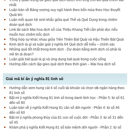
nhất
Luận bàn về Bảng vượng suy ngũ hành theo bốn mùa theo Học thuyết
Quái khí
Luận mối quan hệ sinh khắc giữa quẻ Thể và Quẻ Dụng trong chiêm
đoán quẻ dịch
Link tải sách Mai hoa dịch số của Thiệu Khang Tiết cần phải đọc nếu
muốn học chiêm bốc dịch
Tổng hợp sự khác nhau giữa Tiên Thiên Bát Quái và Hậu Thiên Bát Quái
Kinh dịch là gì và luận giải ý nghĩa 64 Quẻ dịch dễ hiểu – chính xác
Những quẻ tốt nhất trong kinh dịch - Dự đoán bằng kinh dịch có phải là
mê tín dị đoan?
Luận giải bát quái là gì và ứng dụng bát quái trong cuộc sống
Hướng dẫn cách lập gieo quẻ dịch theo thời gian – Mai hoa dịch số
Giải mã bí ẩn ý nghĩa 81 linh số
Hướng dẫn xem hung cát 4 số cuối tài khoản và chọn stk ngân hàng theo
81 linh số
Bật mí ý nghĩa Kiết Hung 81 linh số trong danh tính học - Phần 5: từ số 61
đến số 80
Luận bàn về ý nghĩa Kiết Hung 81 căn số đời người - Phần 4: từ số 46
đến số 60
Bật mí ý nghĩa phong thủy của 81 con số cuộc đời - Phần 3: từ số 31 đến
số 45
Khám phá ý nghĩa Kiết Hung 81 số bản mệnh đời người - Phần 2: từ số