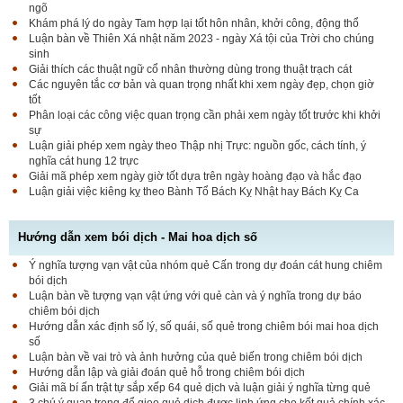
ngõ
Khám phá lý do ngày Tam hợp lại tốt hôn nhân, khởi công, động thổ
Luận bàn về Thiên Xá nhật năm 2023 - ngày Xá tội của Trời cho chúng
sinh
Giải thích các thuật ngữ cổ nhân thường dùng trong thuật trạch cát
Các nguyên tắc cơ bản và quan trọng nhất khi xem ngày đẹp, chọn giờ
tốt
Phân loại các công việc quan trọng cần phải xem ngày tốt trước khi khởi
sự
Luận giải phép xem ngày theo Thập nhị Trực: nguồn gốc, cách tính, ý
nghĩa cát hung 12 trực
Giải mã phép xem ngày giờ tốt dựa trên ngày hoàng đạo và hắc đạo
Luận giải việc kiêng kỵ theo Bành Tổ Bách Kỵ Nhật hay Bách Kỵ Ca
Hướng dẫn xem bói dịch - Mai hoa dịch số
Ý nghĩa tượng vạn vật của nhóm quẻ Cấn trong dự đoán cát hung chiêm
bói dịch
Luận bàn về tượng vạn vật ứng với quẻ càn và ý nghĩa trong dự báo
chiêm bói dịch
Hướng dẫn xác định số lý, số quái, số quẻ trong chiêm bói mai hoa dịch
số
Luận bàn về vai trò và ảnh hưởng của quẻ biến trong chiêm bói dịch
Hướng dẫn lập và giải đoán quẻ hỗ trong chiêm bói dịch
Giải mã bí ấn trật tự sắp xếp 64 quẻ dịch và luận giải ý nghĩa từng quẻ
3 chú ý quan trọng để gieo quẻ dịch được linh ứng cho kết quả chính xác