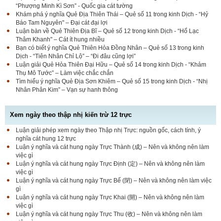
“Phượng Minh Kì Sơn” - Quốc gia cát tường
Khám phá ý nghĩa Quẻ Địa Thiên Thái – Quẻ số 11 trong kinh Dịch - “Hỷ
Báo Tam Nguyên" – Đại cát đại lợi
Luận bàn về Quẻ Thiên Địa Bĩ – Quẻ số 12 trong kinh Dịch - “Hổ Lạc
Thâm Khanh" – Cát ít hung nhiều
Bạn có biết ý nghĩa Quẻ Thiên Hỏa Đồng Nhân – Quẻ số 13 trong kinh
Dịch - “Tiên Nhân Chỉ Lộ” – “Đi đâu cũng lợi”
Luận giải Quẻ Hỏa Thiên Đại Hữu – Quẻ số 14 trong kinh Dịch - “Khảm
Thụ Mô Tước” – Làm việc chắc chắn
Tìm hiểu ý nghĩa Quẻ Địa Sơn Khiêm – Quẻ số 15 trong kinh Dịch - “Nhị
Nhân Phân Kim” – Vạn sự hanh thông
Xem ngày theo thập nhị kiến trừ 12 trực
Luận giải phép xem ngày theo Thập nhị Trực: nguồn gốc, cách tính, ý
nghĩa cát hung 12 trực
Luận ý nghĩa và cát hung ngày Trực Thành (成) – Nên và không nên làm
việc gì
Luận ý nghĩa và cát hung ngày Trực Định (定) – Nên và không nên làm
việc gì
Luận ý nghĩa và cát hung ngày Trực Bế (閉) – Nên và không nên làm việc
gì
Luận ý nghĩa và cát hung ngày Trực Khai (開) – Nên và không nên làm
việc gì
Luận ý nghĩa và cát hung ngày Trực Thu (收) – Nên và không nên làm