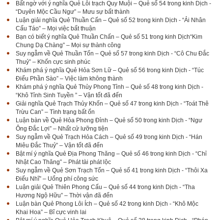
Bất ngờ với ý nghĩa Quẻ Lôi trạch Quy Muội – Quẻ số 54 trong kinh Dịch -
“Duyên Mộc Cầu Ngư” – Mưu sự bất thành
Luận giải nghĩa Quẻ Thuần Cấn – Quẻ số 52 trong kinh Dịch - “Ải Nhân
Cấu Táo” – Mọi việc bất thuận
Bạn có biết ý nghĩa Quẻ Thuần Chấn – Quẻ số 51 trong kinh Dịch“Kim
Chung Dạ Chàng” – Mọi sự thành công
Suy ngẫm về Quẻ Thuần Tốn – Quẻ số 57 trong kinh Dịch - “Cô Chu Đắc
Thuỷ” – Khốn cực sinh phúc
Khám phá ý nghĩa Quẻ Hỏa Sơn Lữ – Quẻ số 56 trong kinh Dịch - “Túc
Điểu Phần Sào” – Việc làm không thành
Khám phá ý nghĩa Quẻ Thủy Phong Tỉnh – Quẻ số 48 trong kinh Dịch -
“Khô Tỉnh Sinh Tuyền ” – Vận tốt đã đến
Giải nghĩa Quẻ Trạch Thủy Khốn – Quẻ số 47 trong kinh Dịch - “Toát Thê
Trừu Can” – Tình trạng bất ổn
Luận bàn về Quẻ Hỏa Phong Đỉnh – Quẻ số 50 trong kinh Dịch - “Ngư
Ông Đắc Lợi” – Nhất cử lưỡng tiện
Suy ngẫm về Quẻ Trạch Hỏa Cách – Quẻ số 49 trong kinh Dịch - “Hán
Miêu Đắc Thuỷ” – Vận tốt đã đến
Bật mí ý nghĩa Quẻ Địa Phong Thăng – Quẻ số 46 trong kinh Dịch - “Chỉ
Nhật Cao Thăng” – Phát tài phát lộc
Suy ngẫm về Quẻ Sơn Trạch Tổn – Quẻ số 41 trong kinh Dịch - “Thôi Xa
Điếu Nhĩ” – Uổng phí công sức
Luận giải Quẻ Thiên Phong Cấu – Quẻ số 44 trong kinh Dịch - “Tha
Hương Ngộ Hữu” – Thời vận đã đến
Luận bàn Quẻ Phong Lôi Ích – Quẻ số 42 trong kinh Dịch - “Khô Mộc
Khai Hoa” – Bĩ cực vinh lai