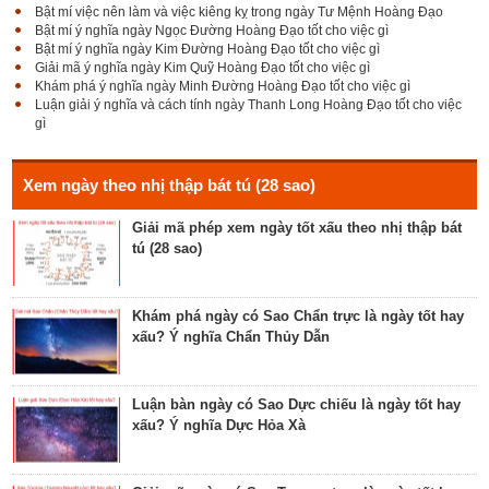
Bật mí việc nên làm và việc kiêng kỵ trong ngày Tư Mệnh Hoàng Đạo
Bật mí ý nghĩa ngày Ngọc Đường Hoàng Đạo tốt cho việc gì
Bật mí ý nghĩa ngày Kim Đường Hoàng Đạo tốt cho việc gì
Giải mã Sao Cang tốt hay xấu – Tính chất và ý
Giải mã ý nghĩa ngày Kim Quỹ Hoàng Đạo tốt cho việc gì
nghĩa Cang Kim long
Khám phá ý nghĩa ngày Minh Đường Hoàng Đạo tốt cho việc gì
Luận giải ý nghĩa và cách tính ngày Thanh Long Hoàng Đạo tốt cho việc
gì
Luận giải Sao Giác tốt hay xấu – Tính chất và ý
nghĩa Giác Mộc Giao
Xem ngày theo nhị thập bát tú (28 sao)
Giải mã phép xem ngày tốt xấu theo nhị thập bát
tú (28 sao)
Tìm hiểu về ngày Phổ hộ (Phả hộ, Hội hộ) tốt cho
hôn nhân, xuất hành, chữa bệnh
Khám phá ngày có Sao Chẩn trực là ngày tốt hay
xấu? Ý nghĩa Chẩn Thủy Dẫn
Tìm hiểu về ngày Phúc Sinh tốt cho tế lễ cầu
phúc, cầu tự, cầu thọ, cầu tài lộc
Luận bàn ngày có Sao Dực chiếu là ngày tốt hay
xấu? Ý nghĩa Dực Hỏa Xà
Luận bàn về ngày Ích Hậu năm 2023 - ngày tốt cho
lễ cưới, khởi công, tu tạo nhà cửa