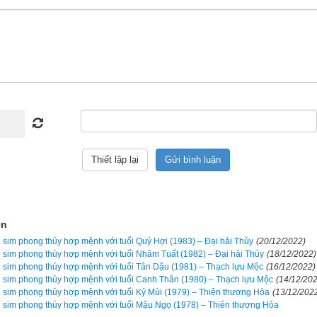
Luận giải
n ngũ hành sim hợp tuổi 2013 Quý Tỵ (
癸巳
)
 thủy lại có tác dụng bởi mỗi khi có cuộc gọi đến là một lần sóng 
 trong sim và điện thoại di động của bạn, từ đó kích hoạt năng lượn
i con số lại mang năng lượng và có tính ngũ hành riêng sẽ có tác
ợng và ngũ hành trong cơ thể bạn nếu biết chọn đúng. Ngược lại 
hơn, giống như bệnh nhân bị bác sỹ cho uống nhầm thuốc, nhẹ thì ch
. Vì vậy hãy luôn cẩn trọng, đọc kỹ hướng dẫn sử dụng trước khi dù
heo phong trào bởi nếu vận mệnh của bạn tốt thì sim phong thủy có 
ện
ến bạn, nhưng nếu vận mệnh đã rất xấu rồi, nhiều khi chỉ thêm 1 chú
sim phong thủy hợp mệnh với tuổi Quý Hợi (1983) – Đại hải Thủy
(20/12/2022)
sim phong thủy hợp mệnh với tuổi Nhâm Tuất (1982) – Đại hải Thủy
(18/12/2022)
g. Cổ nhân đã nói “
Đại phú do Thiên, tiểu phú do Cần
” tạm dịch là ngư
sim phong thủy hợp mệnh với tuổi Tân Dậu (1981) – Thạch lựu Mộc
(16/12/2022)
có phước được trời giúp, còn người giàu có nhỏ là do cần kiệm, siêng
sim phong thủy hợp mệnh với tuổi Canh Thân (1980) – Thạch lựu Mộc
(14/12/20
sim phong thủy hợp mệnh với tuổi Kỷ Mùi (1979) – Thiên thượng Hỏa
(13/12/202
. Vì vậy tôi luôn tự nhủ rằng vận mệnh của mình không phải là phú 
sim phong thủy hợp mệnh với tuổi Mậu Ngọ (1978) – Thiên thượng Hỏa
 hành thiện tích đức, tích cóp từng cái nhỏ để dần cải biến vận mệnh