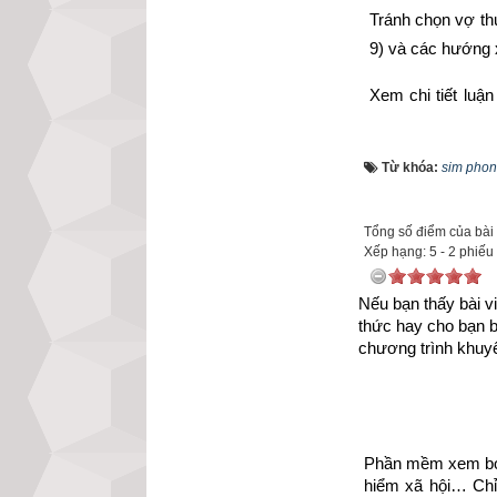
Tránh chọn vợ t
9) và các hướng
Xem chi tiết luậ
mệnh Số 5 – Ng
năm có sao Ngũ 
Từ khóa:
sim phon
Tổng số điểm của bài v
Xếp hạng:
5
-
2
phiếu
Nếu bạn thấy bài vi
thức hay cho bạn 
chương trình khuyế
Phần mềm xem bói 
hiểm xã hội… Chỉ 