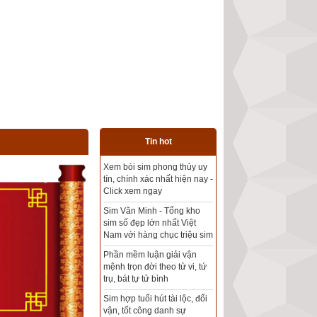
Tin hot
Tổng kho sim phong thủy -
Sim hợp tuổi - Sim hợp
mệnh giá rẻ nhất thị trường
Xem bói sim phong thủy
theo khoa học tử vi, tứ trụ
chính xác nhất
Mua sim Thần tài, Thần tài
theo bạn! Giao sim miễn phí