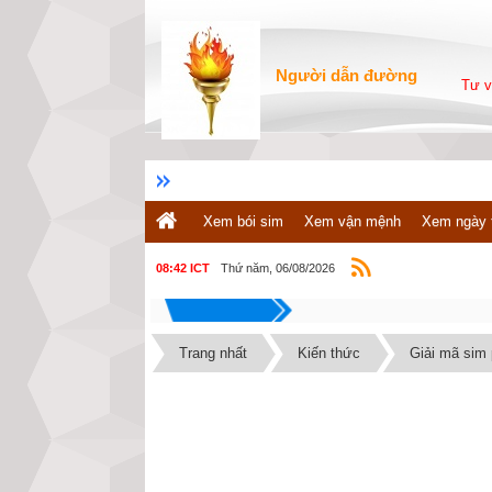
Người dẫn đường
Tư v
Xem bói sim
Xem vận mệnh
Xem ngày 
Thứ năm, 06/08/2026
08:42 ICT
Trang nhất
Kiến thức
Giải mã sim