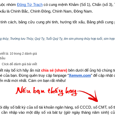
huộc nhóm
Đông Tứ Trạch
 có cung mệnh Khảm (Số 1), Chấn (số 3), T
 xấu là Chính Bắc, Chính Đông, Chính Nam, Đông Nam.
n tính cách, bảng cửu cung phi tinh, hướng tốt xấu, Bảng phối cung 
ũ Hoàng –
bát trạch cung Khôn
 qua bài viết sau: “
Luận giải phong th
Hoàng (số 5)
”
g thủy
,
Trường lưu Thủy
,
Quý Tỵ
,
Tuổi Quý Tỵ
,
tìm sim phong thủy hợp tuổi
,
sim hợp
iết là: 10 trong 2 đánh giá
 bầu
Click để đánh giá bài viết
ết này bổ ích hãy ấn nút 
chia sẻ (share) 
bên dưới để ủng hộ chúng tôi
bè của bạn. Đừng quên truy cập fanpage
“
Xemvm.com
” để cập nhật c
n mãi mới nhất. Cám ơn bạn rất nhiều!
dãy số bất kỳ của số tài khoản ngân hàng, số CCCD, số CMT, số t
cần nhập vào một dãy số và bát tự (giờ ngày tháng năm sinh) của