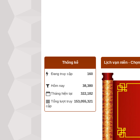
Thống kê
Lịch vạn niên - Chọn
Đang truy cập
160
38,380
Hôm nay
Tháng hiện tại
322,182
Tổng lượt truy
153,055,321
cập