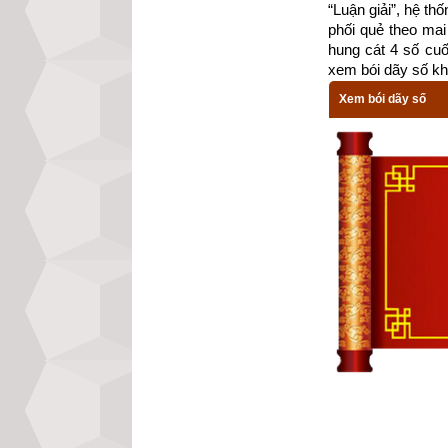
“Luận giải”, hệ th
phối quẻ theo mai 
hung cát 4 số cu
xem bói dãy số kh
Xem bói dãy số
Theo
bảng tra mệ
là cung Khảm th
1), Chấn (số 3),
Nam. Tránh chọn
Cấn (số 8) và cá
Xem chi tiết luậ
mệnh Số 1 – Nhấ
bát trạch cung k
Các luận giải vậ
trợ do không đủ d