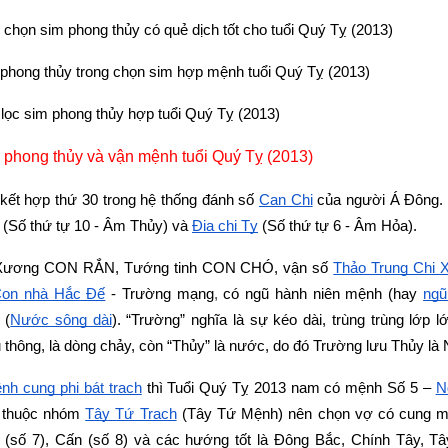
chọn sim phong thủy có quẻ dịch tốt cho tuổi Quý Tỵ (2013)
 phong thủy trong chọn sim hợp mệnh tuổi Quý Tỵ (2013)
ọc sim phong thủy hợp tuổi Quý Tỵ (2013)
 phong thủy và vận mệnh tuổi Quý Tỵ (2013)
à kết hợp thứ 30 trong hệ thống đánh số 
Can Chi
 của người Á Đông.
 (Số thứ tự 10 - Âm Thủy) và
Địa chi Tỵ
 (Số thứ tự 6 - Âm Hỏa).
Xương CON RẮN, Tướng tinh CON CHÓ, vận số
Thảo Trung Chi 
on nhà Hắc Ðế
 - Trường mạng
,
 có ngũ hành niên mệnh (hay
ngũ
 (
Nước sông dài
). “Trường” nghĩa là sự kéo dài, trùng trùng lớp lớ
u thông, là dòng chảy, còn “Thủy” là nước, do đó Trường lưu Thủy là
nh cung phi bát trạch
 thì Tuổi Quý Tỵ 2013 nam có mệnh Số 5 –
N
n thuộc nhóm
Tây Tứ Trạch
 (Tây Tứ Mệnh) nên chọn vợ có cung mệ
 (số 7), Cấn (số 8) và các hướng tốt là Đông Bắc, Chính Tây, T