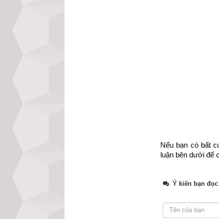
xem luận giải chi
nhập đủ ngày gi
nay của chúng tôi
Xem bói vận mệnh
Nếu bạn có bất cứ
luận bên dưới để c
Ý kiến bạn đọc