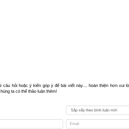
 tiết và chính xác về vận mệnh và phong thủy tuổi Quý Tỵ của một n
ờ tháng năm sinh bên vào phần mềm
luận giải vận mệnh trọn đời
 ch
 ở bên dưới.
 trọn đời
Ngày sinh(DL)
 câu hỏi hoặc ý kiến góp ý để bài viết này… hoàn thiện hơn vui l
Giờ sinh
húng ta có thể thảo luận thêm!
Giới tính