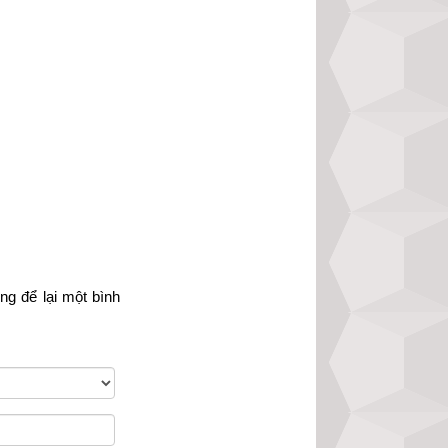
gười, độc giả hãy 
ính xác nhất hiện 
òng
 để lại một bình 