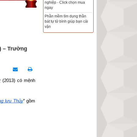
Xem ngày đẹp - chọn ngày
tốt khởi sự theo kinh dịch
chính xác nhất
Tổng Kho Sim Năm sinh 0x -
9x - 8x -7x -6x giá rẻ nhất thị
trường - Click xem ngay
) – Trường
ỵ (2013) có mệnh 
ng lưu Thủy
” gồm 