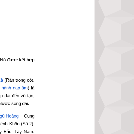
 Nó được kết hợp 
Xà
 (Rắn trong cỏ). 
 hành nạp âm
) là 
p dài đến vô tận, 
 Nước sông dài.
gũ Hoàng
 – Cung 
nh Khôn (Số 2), 
ây Bắc, Tây Nam. 