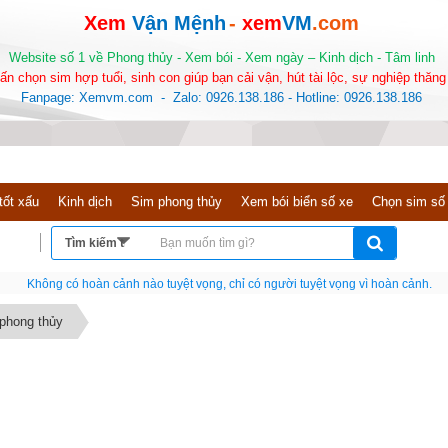
Xem
Vận Mệnh
-
xem
VM
.com
Website số 1 về Phong thủy - Xem bói - Xem ngày – Kinh dịch - Tâm linh
ấn chọn sim hợp tuổi, sinh con giúp bạn cải vận, hút tài lộc, sự nghiệp thăng 
Fanpage: Xemvm.com - Zalo: 0926.138.186 - Hotline: 0926.138.186
tốt xấu
Kinh dịch
Sim phong thủy
Xem bói biển số xe
Chọn sim số
Nếu như không chịu học tập thì cho dù đi vạn dặm đường cũng chỉ là anh đưa thư
 phong thủy