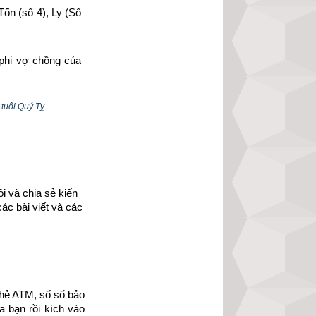
ốn (số 4), Ly (Số 
phi vợ chồng của 
ủy người sinh vào 
 tuổi Quý Tỵ
 và chia sẻ kiến 
ác bài viết và các 
hẻ ATM, số sổ bảo 
 bạn rồi kích vào 