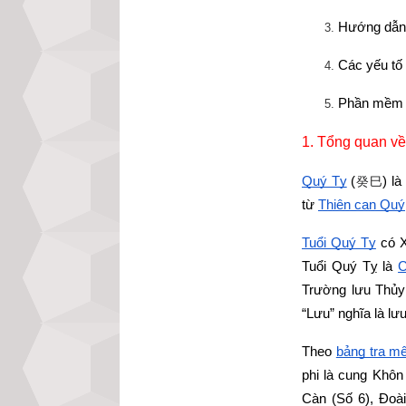
Hướng dẫn 
Các yếu tố
Phần mềm l
1. Tổng quan về
Quý Tỵ
 (
) l
癸巳
từ
Thiên can Quý
Tuổi Quý Tỵ
 có 
Tuổi Quý Tỵ là
C
Trường lưu Thủy
“Lưu” nghĩa là lư
Theo
bảng tra mệ
phi là cung Khô
Càn (Số 6), Đoài