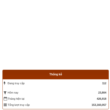
Thống kê
Đang truy cập
112
23,804
Hôm nay
Tháng hiện tại
426,918
Tổng lượt truy cập
153,160,057