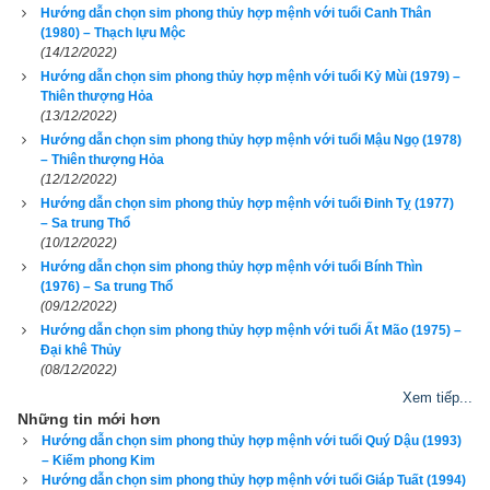
Hướng dẫn chọn sim phong thủy hợp mệnh với tuổi Canh Thân
(1980) – Thạch lựu Mộc
(14/12/2022)
Luận giải
Hướng dẫn chọn sim phong thủy hợp mệnh với tuổi Kỷ Mùi (1979) –
Thiên thượng Hỏa
(13/12/2022)
Hướng dẫn chọn sim phong thủy hợp mệnh với tuổi Mậu Ngọ (1978)
2. Các bước chọn ngũ hành sim hợp tuổi 1992 Nhâm 
– Thiên thượng Hỏa
(12/12/2022)
Thân (
壬申
)
Hướng dẫn chọn sim phong thủy hợp mệnh với tuổi Đinh Tỵ (1977)
– Sa trung Thổ
Tại sao sim phong thủy lại có tác dụng bởi mỗi khi có cuộc gọi 
(10/12/2022)
Hướng dẫn chọn sim phong thủy hợp mệnh với tuổi Bính Thìn
đến là một lần sóng cao tần kích hoạt các mạch vi xử lý trong 
(1976) – Sa trung Thổ
sim và điện thoại di động của bạn, từ đó kích hoạt năng lượng 
(09/12/2022)
của từng con số và cả dãy số, mỗi con số lại mang năng 
Hướng dẫn chọn sim phong thủy hợp mệnh với tuổi Ất Mão (1975) –
Đại khê Thủy
lượng và có tính ngũ hành riêng sẽ có tác dụng bổ cứu cân 
(08/12/2022)
bằng lại năng lượng và ngũ hành trong cơ thể bạn nếu biết 
Xem tiếp...
chọn đúng. Ngược lại nếu chọn nhầm sẽ càng gây tác hại 
Những tin mới hơn
Hướng dẫn chọn sim phong thủy hợp mệnh với tuổi Quý Dậu (1993)
hơn, giống như bệnh nhân bị bác sỹ cho uống nhầm thuốc, 
– Kiếm phong Kim
nhẹ thì chỉ tốn tiền thuốc, nặng thì tử vong. Vì vậy hãy luôn 
Hướng dẫn chọn sim phong thủy hợp mệnh với tuổi Giáp Tuất (1994)