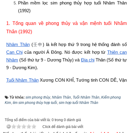
Phần mềm lọc sim phong thủy hợp tuổi Nhâm Thân 
(1992)
1. Tổng quan về phong thủy và vận mệnh tuổi Nhâm 
Thân (1992)
Nhâm Thân
 (
) là kết hợp thứ 9 trong hệ thống đánh số 
壬申
Can Chi
 của người Á Đông. Nó được kết hợp từ
Thiên can 
Nhâm
 (Số thứ tự 9 - Dương Thủy) và
Địa chi
Thân (Số thứ tự 
9 - Dương Kim).
Tuổi Nhâm Thân
 Xương CON KHỈ, Tướng tinh CON DÊ, Vận 
số 
Thanh tú chi hầu
 (Khỉ thanh tú). Tuổi Nhâm Thân là
Con 
nhà Bạch Ðế
 - 
Phú quý
,
 có ngũ hành niên mệnh (hay
ngũ 
Từ khóa:
sim phong thủy
,
Nhâm Thân
,
Tuổi Nhâm Thân
,
Kiếm phong
Kim
,
tìm sim phong thủy hợp tuổi
,
sim hợp tuổi Nhâm Thân
hành nạp âm
) là Kiếm phong Kim. “Kiếm” là cái kiếm (gươm), 
"Phong" là chỉ phần đầu nhọn, còn “Kim” là kim loại, do đó 
Kiếm phong Kim là chỉ kim loại làm nên đầu mũi kiếm.
Tổng số điểm của bài viết là: 0 trong 0 đánh giá
Click để đánh giá bài viết
Theo
bảng tra mệnh cung phi bát trạch
 thì Tuổi Nhâm Thân 