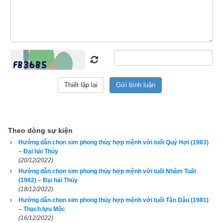
năm) chỉ nhằm mục đích tham khảo, bổ trợ do không đủ dữ 
liệu về trụ tháng, trụ ngày, trụ giờ để phân tích dẫn đến kết quả 
không chính xác. Để xem luận giải chi tiết và chính xác về 
vận mệnh và phong thủy tuổi Nhâm Thân của một người, độc 
giả hãy nhập đủ ngày giờ tháng năm sinh bên vào phần mềm
luận giải vận mệnh trọn đời
 chính xác nhất hiện nay của 
chúng tôi ở bên dưới.
Theo dòng sự kiện
Xem bói vận mệnh trọn đời
Hướng dẫn chọn sim phong thủy hợp mệnh với tuổi Quý Hợi (1983)
– Đại hải Thủy
(20/12/2022)
Hướng dẫn chọn sim phong thủy hợp mệnh với tuổi Nhâm Tuất
Ngày sinh(DL)
(1982) – Đại hải Thủy
(18/12/2022)
Giờ sinh
Hướng dẫn chọn sim phong thủy hợp mệnh với tuổi Tân Dậu (1981)
Giới tính
– Thạch lựu Mộc
(16/12/2022)