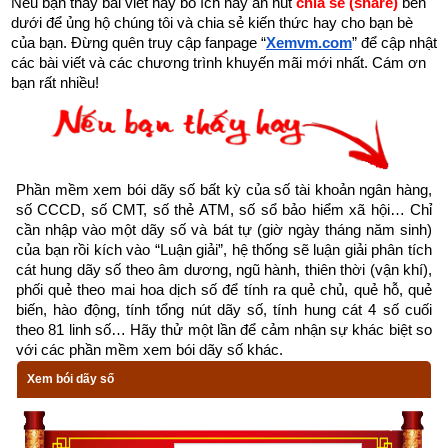
Nếu bạn thấy bài viết này bổ ích hãy ấn nút 
chia sẻ (share) 
bên 
1992 nam có mệnh Số 8 –
Bát Bạch
 – Cung phi là cung Cấn 
dưới để ủng hộ chúng tôi và chia sẻ kiến thức hay cho bạn bè 
của bạn. Đừng quên truy cập fanpage
“
Xemvm.com
” để cập nhật 
thuộc nhóm
Tây Tứ Trạch
 (Tây Tứ Mệnh) nên chọn vợ có 
các bài viết và các chương trình khuyến mãi mới nhất. Cám ơn 
cung mệnh Khôn (Số 2), Càn (Số 6), Đoài (số 7), Cấn (số 8) 
bạn rất nhiều!
và các hướng tốt là Đông Bắc, Chính Tây, Tây Bắc, Tây 
Nam. Tránh chọn vợ thuộc nhóm
Đông Tứ Trạch
 có cung 
mệnh Khảm (Số 1), Chấn (số 3), Tốn (số 4), Ly (Số 9) và các 
hướng xấu là Chính Bắc, Chính Đông, Chính Nam, Đông 
Phần mềm xem bói dãy số bất kỳ của số tài khoản ngân hàng, 
Nam.
số CCCD, số CMT, số thẻ ATM, số sổ bảo hiểm xã hội… Chỉ 
cần nhập vào một dãy số và bát tự (giờ ngày tháng năm sinh) 
Xem chi tiết luận tính cách, bảng cửu cung phi tinh, hướng tốt 
của bạn rồi kích vào “Luận giải”, hệ thống sẽ luận giải phân tích 
xấu, Bảng phối cung phi vợ chồng của mệnh Số 8 – Bát Bạch 
cát hung dãy số theo âm dương, ngũ hành, thiên thời (vận khí), 
phối quẻ theo mai hoa dịch số để tính ra quẻ chủ, quẻ hỗ, quẻ 
–
bát trạch cung Cấn
 qua bài viết sau: “
Luận giải phong thủy 
biến, hào động, tính tổng nút dãy số, tính hung cát 4 số cuối 
người có mệnh bát trạch cung Cấn - Bát Bạch (Số 8)
”
theo 81 linh số… Hãy thử một lần để cảm nhận sự khác biệt so 
với các phần mềm xem bói dãy số khác.
Xem bói dãy số