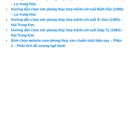
– Lư trung Hỏa
Hướng dẫn chọn sim phong thủy hợp mệnh với tuổi Bính Dần (1986)
– Lư trung Hỏa
Hướng dẫn chọn sim phong thủy hợp mệnh với tuổi Ất Sửu (1985) –
Hải Trung Kim
Hướng dẫn chọn sim phong thủy hợp mệnh với tuổi Giáp Tý (1984) –
Hải Trung Kim
Bình chọn website xem phong thủy sim chuẩn nhất hiện nay – Phần
2 – Phân tích độ vượng ngũ hành
Như vậy bước đầu tiên nhưng quan trọng nhất trong chọn
sim 
phong thủy
 là phải chọn đúng ngũ hành sim có tác dụng bổ trợ 
cho thân chủ. Đa số độc giả hiện nay đều không am hiểu về 
phong thủy cứ nghĩ là mình tuổi Nhâm Thân có mệnh
Kiếm 
phong Kim
 thì cơ thể toàn là ngũ hành Kim và cần dùng ngũ 
hành Thổ để bổ trợ vì Thổ sinh Kim, 
đây là một nhầm lẫn rất 
tai hại bởi
ngũ hành của mỗi người phụ thuộc vào tứ trụ mệnh 
hay bát tự
(giờ sinh, ngày tháng năm sinh) của người đó chứ 