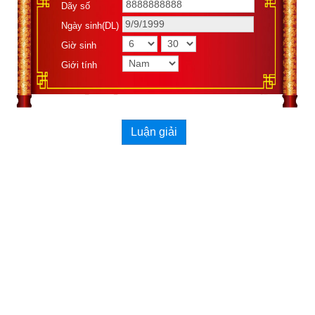
Dãy số
Ngày sinh(DL)
Giờ sinh
Giới tính
Luận giải