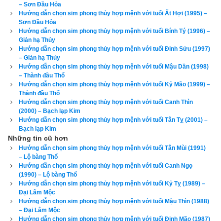
cẩn trọng, đọc kỹ hướng dẫn sử dụng trước khi dùng chứ 
– Sơn Đầu Hỏa
Hướng dẫn chọn sim phong thủy hợp mệnh với tuổi Ất Hợi (1995) –
đừng chơi sim phong thủy theo phong trào bởi nếu vận mệnh 
Sơn Đầu Hỏa
của bạn tốt thì sim phong thủy có thể không có ảnh hưởng gì 
Hướng dẫn chọn sim phong thủy hợp mệnh với tuổi Bính Tý (1996) –
Giản hạ Thủy
nhiều đến bạn, nhưng nếu vận mệnh đã rất xấu rồi, nhiều khi 
Hướng dẫn chọn sim phong thủy hợp mệnh với tuổi Đinh Sửu (1997)
chỉ thêm 1 chút xấu (hung) nữa có khi là toi mạng. Cổ nhân đã 
– Giản hạ Thủy
Hướng dẫn chọn sim phong thủy hợp mệnh với tuổi Mậu Dần (1998)
nói “
Đại phú do Thiên, tiểu phú do Cần
” tạm dịch là người giàu 
– Thành đầu Thổ
có lớn, có tiền nhiều là do có phước được trời giúp, còn người 
Hướng dẫn chọn sim phong thủy hợp mệnh với tuổi Kỷ Mão (1999) –
Thành đầu Thổ
giàu có nhỏ là do cần kiệm, siêng năng làm việc và tiết kiệm 
Hướng dẫn chọn sim phong thủy hợp mệnh với tuổi Canh Thìn
mà giàu. Vì vậy tôi luôn tự nhủ rằng vận mệnh của mình 
(2000) – Bạch lạp Kim
không phải là phú quý thì mình luôn luôn phải nỗ lực, hành 
Hướng dẫn chọn sim phong thủy hợp mệnh với tuổi Tân Tỵ (2001) –
Bạch lạp Kim
thiện tích đức, tích cóp từng cái nhỏ để dần cải biến vận mệnh 
Những tin cũ hơn
của mình cho tốt hơn. Như vậy việc
tìm mua sim phong thủy 
Hướng dẫn chọn sim phong thủy hợp mệnh với tuổi Tân Mùi (1991)
– Lộ bàng Thổ
hợp tuổi
 là nhu cầu chính đáng của mỗi người. Vì vậy hãy bắt 
Hướng dẫn chọn sim phong thủy hợp mệnh với tuổi Canh Ngọ
đầu từ việc nhỏ là chọn lấy một cái sim phong thủy hợp với 
(1990) – Lộ bàng Thổ
mình.
Hướng dẫn chọn sim phong thủy hợp mệnh với tuổi Kỷ Tỵ (1989) –
Đại Lâm Mộc
Hướng dẫn chọn sim phong thủy hợp mệnh với tuổi Mậu Thìn (1988)
– Đại Lâm Mộc
Hướng dẫn chọn sim phong thủy hợp mệnh với tuổi Đinh Mão (1987)