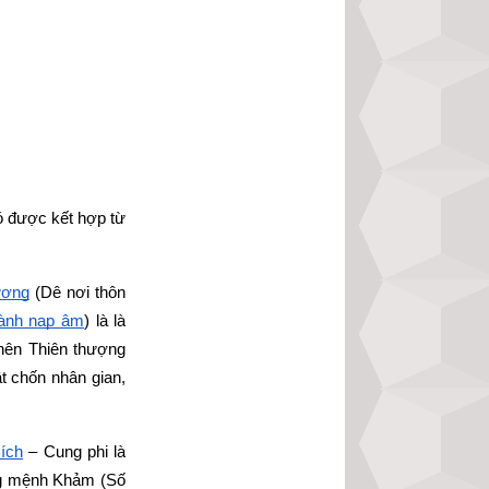
ó được kết hợp từ
ương
 (Dê nơi thôn 
ành nạp âm
) là là 
 nên Thiên thượng 
t chốn nhân gian, 
ích
 – Cung phi là 
g mệnh Khảm (Số 