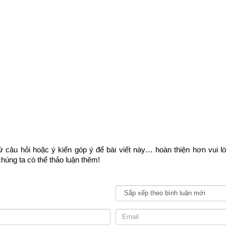
Ngày sinh(DL)
Giờ sinh
Giới tính
Luận giải
 câu hỏi hoặc ý kiến góp ý để bài viết này… hoàn thiện hơn vui l
húng ta có thể thảo luận thêm!
n ngũ hành sim hợp tuổi 1979 Kỷ Mùi (
己未
)
 thủy lại có tác dụng bởi mỗi khi có cuộc gọi đến là một lần sóng 
 trong sim và điện thoại di động của bạn, từ đó kích hoạt năng lượn
i con số lại mang năng lượng và có tính ngũ hành riêng sẽ có tác