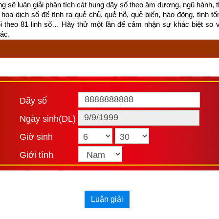
ống sẽ luận giải phân tích cát hung dãy số theo âm dương, ngũ hành, thi
hoa dịch số để tính ra quẻ chủ, quẻ hỗ, quẻ biến, hào động, tính tổn
ối theo 81 linh số… Hãy thử một lần để cảm nhận sự khác biệt so 
ác.
n mệnh phía trên chỉ căn cứ vào năm sinh (trụ năm) chỉ nhằm mục đí
Dãy số
ữ liệu về trụ tháng, trụ ngày, trụ giờ để phân tích dẫn đến kết quả kh
 tiết và chính xác về vận mệnh và phong thủy tuổi Kỷ Mùi của một n
Ngày sinh(DL)
ờ tháng năm sinh bên vào phần mềm
luận giải vận mệnh trọn đời
 ch
Giờ sinh
 ở bên dưới.
Giới tính
 trọn đời
Luận giải