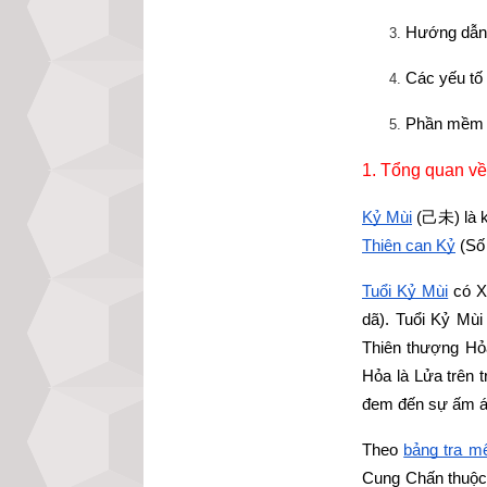
Hướng dẫn 
Các yếu tố
Phần mềm l
1. Tổng quan về
Kỷ Mùi
 (
己未
) là
Thiên can Kỷ
 (Số
Tuổi Kỷ Mùi
 có 
dã). Tuổi Kỷ Mùi 
Thiên thượng Hỏ
Hỏa là Lửa trên t
đem đến sự ấm áp
Theo
bảng tra mệ
Cung Chấn thuộ