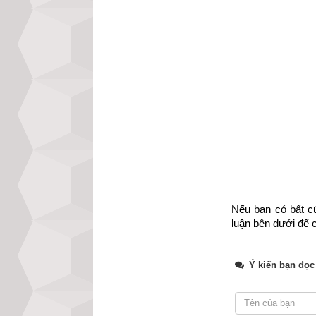
Nếu bạn có bất cứ
luận bên dưới để c
2. Các bước chọ
Ý kiến bạn đọc
Tại sao sim phong
các mạch vi xử lý
và cả dãy số, mỗ