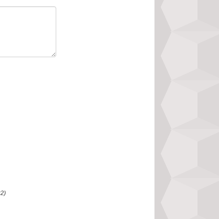
nếu chọn nhầm sẽ 
ỉ tốn tiền thuốc, 
ng chứ đừng chơi 
thể không có ảnh 
t xấu (hung) nữa 
ời giàu có lớn, có 
 năng làm việc và 
quý thì mình luôn 
 của mình cho tốt 
người. Vì vậy hãy 
22)