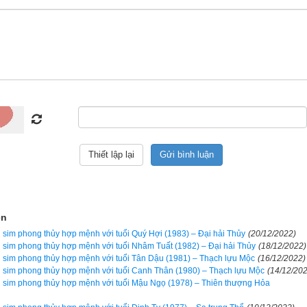
ợng và ngũ hành trong cơ thể bạn nếu biết chọn đúng. Ngược lại 
hơn, giống như bệnh nhân bị bác sỹ cho uống nhầm thuốc, nhẹ thì ch
. Vì vậy hãy luôn cẩn trọng, đọc kỹ hướng dẫn sử dụng trước khi dù
heo phong trào bởi nếu vận mệnh của bạn tốt thì sim phong thủy có 
ến bạn, nhưng nếu vận mệnh đã rất xấu rồi, nhiều khi chỉ thêm 1 chú
g. Cổ nhân đã nói “
Đại phú do Thiên, tiểu phú do Cần
” tạm dịch là ngư
có phước được trời giúp, còn người giàu có nhỏ là do cần kiệm, siêng
. Vì vậy tôi luôn tự nhủ rằng vận mệnh của mình không phải là phú 
 hành thiện tích đức, tích cóp từng cái nhỏ để dần cải biến vận mệnh
ệc
tìm mua sim phong thủy hợp tuổi
 là nhu cầu chính đáng của mỗi 
hỏ là chọn lấy một cái sim phong thủy hợp với mình.
ện
sim phong thủy hợp mệnh với tuổi Quý Hợi (1983) – Đại hải Thủy
(20/12/2022)
sim phong thủy hợp mệnh với tuổi Nhâm Tuất (1982) – Đại hải Thủy
(18/12/2022)
sim phong thủy hợp mệnh với tuổi Tân Dậu (1981) – Thạch lựu Mộc
(16/12/2022)
sim phong thủy hợp mệnh với tuổi Canh Thân (1980) – Thạch lựu Mộc
(14/12/20
sim phong thủy hợp mệnh với tuổi Mậu Ngọ (1978) – Thiên thượng Hỏa