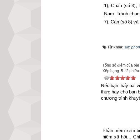
1), Chấn (số 3),
Nam. Tránh chọn
7), Cấn (số 8) v
Xem chi tiết luậ
mệnh Số 3 – Tam
Từ khóa:
sim phon
trạch cung Chấn 
Tổng số điểm của bài v
Xếp hạng:
5
-
2
phiếu
Nếu bạn thấy bài vi
thức hay cho bạn 
chương trình khuyế
Phần mềm xem bói 
hiểm xã hội… Chỉ 