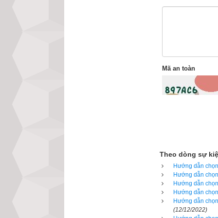
bằng lại năng lư
càng gây tác hại 
nặng thì tử vong
sim phong thủy t
hưởng gì nhiều đ
Mã an toàn
có khi là toi mạn
tiền nhiều là do 
tiết kiệm mà giàu
luôn phải nỗ lực,
hơn. Như vậy vi
bắt đầu từ việc n
Theo dòng sự ki
Hướng dẫn chọn 
Hướng dẫn chọn 
Hướng dẫn chọn 
Hướng dẫn chọn 
Hướng dẫn chọn 
(12/12/2022)