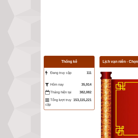
Thống kê
Lịch vạn niên - Chọn
Đang truy cập
111
35,914
Hôm nay
Tháng hiện tại
382,082
Tổng lượt truy
153,115,221
cập