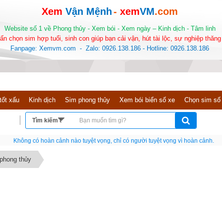
Xem
Vận Mệnh
-
xem
VM
.com
Website số 1 về Phong thủy - Xem bói - Xem ngày – Kinh dịch - Tâm linh
ấn chọn sim hợp tuổi, sinh con giúp bạn cải vận, hút tài lộc, sự nghiệp thăng 
Fanpage: Xemvm.com - Zalo: 0926.138.186 - Hotline: 0926.138.186
tốt xấu
Kinh dịch
Sim phong thủy
Xem bói biển số xe
Chọn sim số
Nếu như không chịu học tập thì cho dù đi vạn dặm đường cũng chỉ là anh đưa thư
 phong thủy