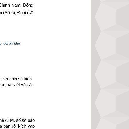
 Chính Nam, Đông 
 (Số 6), Đoài (số 
phi vợ chồng của 
người có mệnh bát 
p tuổi Kỷ Mùi
 và chia sẻ kiến 
ác bài viết và các 
hẻ ATM, số sổ bảo 
 bạn rồi kích vào 