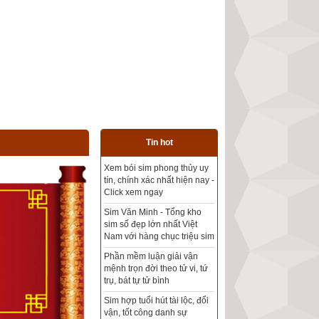
Tin hot
Tổng kho sim phong thủy -
Sim hợp tuổi - Sim hợp
mệnh giá rẻ nhất thị trường
Xem bói sim phong thủy
theo khoa học tử vi, tứ trụ
chính xác nhất
Mua sim Thần tài, Thần tài
theo bạn! Giao sim miễn phí