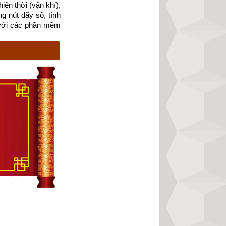
ên thời (vận khí), 
g nút dãy số, tính 
với các phần mềm 
ch tham khảo, bổ 
ông chính xác. Để 
gười, độc giả hãy 
ính xác nhất hiện 