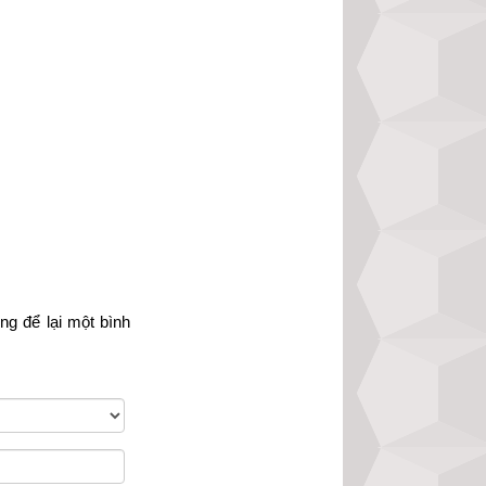
òng
 để lại một bình 
cao tần kích hoạt 
g của từng con số 
 dụng bổ cứu cân 