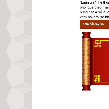
“Luận giải”, hệ th
phối quẻ theo mai 
hung cát 4 số cu
xem bói dãy số kh
Xem bói dãy số
Các luận giải vậ
trợ do không đủ d
xem luận giải chi
nhập đủ ngày gi
nay của chúng tôi
Xem bói vận mệnh