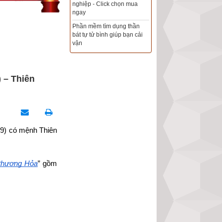
Xem ngày đẹp - chọn ngày
tốt khởi sự theo kinh dịch
chính xác nhất
Tổng Kho Sim Năm sinh 0x -
9x - 8x -7x -6x giá rẻ nhất thị
trường - Click xem ngay
 – Thiên
79) có mệnh Thiên 
 thượng Hỏa
” gồm 