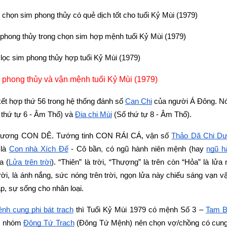
chọn sim phong thủy có quẻ dịch tốt cho tuổi Kỷ Mùi (1979)
 phong thủy trong chọn sim hợp mệnh tuổi Kỷ Mùi (1979)
ọc sim phong thủy hợp tuổi Kỷ Mùi (1979)
 phong thủy và vận mệnh tuổi Kỷ Mùi (1979)
 kết hợp thứ 56 trong hệ thống đánh số 
Can Chi
 của người Á Đông. N
 thứ tự 6 - Âm Thổ) và
Địa chi Mùi
 (Số thứ tự 8 - Âm Thổ).
Xương CON DÊ. Tướng tinh CON RÁI CÁ, vận số
Thảo Dã Chi D
là
Con nhà Xích Ðế
 - Cô bần
,
 có ngũ hành niên mệnh (hay
ngũ h
a (
Lửa trên trời
). “Thiên” là trời, “Thượng” là trên còn “Hỏa” là lửa
rời, là ánh nắng, sức nóng trên trời, ngọn lửa này chiếu sáng vạn vậ
, sự sống cho nhân loại.
nh cung phi bát trạch
 thì Tuổi Kỷ Mùi 1979 có mệnh Số 3 –
Tam B
c nhóm
Đông Tứ Trạch
 (Đông Tứ Mệnh) nên chọn vợ/chồng có cun