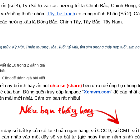
 Tốn (số 4), Ly (Số 9) và các hướng tốt là Chính Bắc, Chính Đông,
 vợ/chồng thuộc nhóm
Tây Tứ Trạch
 có cung mệnh Khôn (Số 2), Càn
à các hướng xấu là Đông Bắc, Chính Tây, Tây Bắc, Tây Nam.
n tính cách, bảng cửu cung phi tinh, hướng tốt xấu, Bảng phối cung 
 Bích –
bát trạch cung Chấn
 qua bài viết sau: “
Luận giải phong thủy 
g thủy
,
Kỷ Mùi
,
Thiên thượng Hỏa
,
Tuổi Kỷ Mùi
,
tìm sim phong thủy hợp tuổi
,
sim hợ
- Tam Bích (Số 3)
”
iết là: 10 trong 2 đánh giá
 bầu
Click để đánh giá bài viết
ết này bổ ích hãy ấn nút 
chia sẻ (share) 
bên dưới để ủng hộ chúng tôi
bè của bạn. Đừng quên truy cập fanpage
“
Xemvm.com
” để cập nhật c
n mãi mới nhất. Cám ơn bạn rất nhiều!
dãy số bất kỳ của số tài khoản ngân hàng, số CCCD, số CMT, số t
cần nhập vào một dãy số và bát tự (giờ ngày tháng năm sinh) của