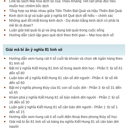
Link tải sách Mai hoa dịch số của Thiệu Khang Tiết cần phải đọc nếu
muốn học chiêm bốc dịch
Tổng hợp sự khác nhau giữa Tiên Thiên Bát Quái và Hậu Thiên Bát Quái
Kinh dịch là gì và luận giải ý nghĩa 64 Quẻ dịch dễ hiểu – chính xác
Những quẻ tốt nhất trong kinh dịch - Dự đoán bằng kinh dịch có phải là
mê tín dị đoan?
Luận giải bát quái là gì và ứng dụng bát quái trong cuộc sống
Hướng dẫn cách lập gieo quẻ dịch theo thời gian – Mai hoa dịch số
Giải mã bí ẩn ý nghĩa 81 linh số
Hướng dẫn xem hung cát 4 số cuối tài khoản và chọn stk ngân hàng theo
81 linh số
Bật mí ý nghĩa Kiết Hung 81 linh số trong danh tính học - Phần 5: từ số 61
đến số 80
Luận bàn về ý nghĩa Kiết Hung 81 căn số đời người - Phần 4: từ số 46
đến số 60
Bật mí ý nghĩa phong thủy của 81 con số cuộc đời - Phần 3: từ số 31 đến
số 45
Khám phá ý nghĩa Kiết Hung 81 số bản mệnh đời người - Phần 2: từ số
16 đến số 30
Luận giải ý nghĩa Kiết Hung 81 số căn bản đời người - Phần 1: từ số 1
đến số 15
Hướng dẫn xem hung cát 4 số cuối điện thoại theo phong thủy số học
Giải mã bí ẩn 81 linh số và bảng tra nghĩa Kiết Hung 81 số căn bản đời
người