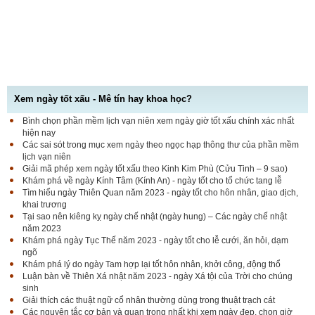
Xem ngày tốt xấu - Mê tín hay khoa học?
Bình chọn phần mềm lịch vạn niên xem ngày giờ tốt xấu chính xác nhất
hiện nay
Các sai sót trong mục xem ngày theo ngọc hạp thông thư của phần mềm
lịch vạn niên
Giải mã phép xem ngày tốt xấu theo Kinh Kim Phù (Cửu Tinh – 9 sao)
Khám phá về ngày Kính Tâm (Kính An) - ngày tốt cho tổ chức tang lễ
Tìm hiểu ngày Thiên Quan năm 2023 - ngày tốt cho hôn nhân, giao dịch,
khai trương
Tại sao nên kiêng kỵ ngày chế nhật (ngày hung) – Các ngày chế nhật
năm 2023
Khám phá ngày Tục Thế năm 2023 - ngày tốt cho lễ cưới, ăn hỏi, dạm
ngõ
Khám phá lý do ngày Tam hợp lại tốt hôn nhân, khởi công, động thổ
Luận bàn về Thiên Xá nhật năm 2023 - ngày Xá tội của Trời cho chúng
sinh
Giải thích các thuật ngữ cổ nhân thường dùng trong thuật trạch cát
Các nguyên tắc cơ bản và quan trọng nhất khi xem ngày đẹp, chọn giờ