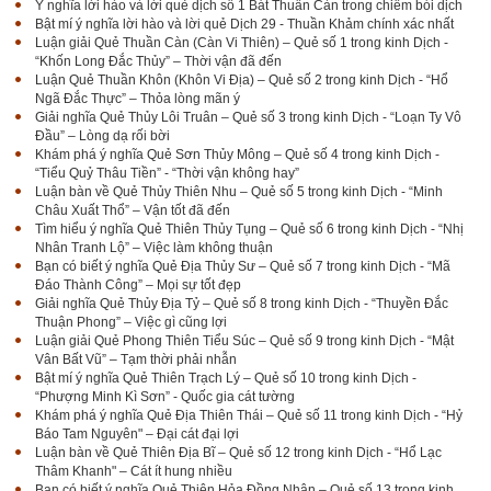
Ý nghĩa lời hào và lời quẻ dịch số 1 Bát Thuần Càn trong chiêm bói dịch
Bật mí ý nghĩa lời hào và lời quẻ Dịch 29 - Thuần Khảm chính xác nhất
Luận giải Quẻ Thuần Càn (Càn Vi Thiên) – Quẻ số 1 trong kinh Dịch -
“Khốn Long Đắc Thủy” – Thời vận đã đến
Luận Quẻ Thuần Khôn (Khôn Vi Địa) – Quẻ số 2 trong kinh Dịch - “Hổ
Ngã Đắc Thực” – Thỏa lòng mãn ý
Giải nghĩa Quẻ Thủy Lôi Truân – Quẻ số 3 trong kinh Dịch - “Loạn Ty Vô
Đầu” – Lòng dạ rối bời
Khám phá ý nghĩa Quẻ Sơn Thủy Mông – Quẻ số 4 trong kinh Dịch -
“Tiểu Quỷ Thâu Tiền” - “Thời vận không hay”
Luận bàn về Quẻ Thủy Thiên Nhu – Quẻ số 5 trong kinh Dịch - “Minh
Châu Xuất Thổ” – Vận tốt đã đến
Tìm hiểu ý nghĩa Quẻ Thiên Thủy Tụng – Quẻ số 6 trong kinh Dịch - “Nhị
Nhân Tranh Lộ” – Việc làm không thuận
Bạn có biết ý nghĩa Quẻ Địa Thủy Sư – Quẻ số 7 trong kinh Dịch - “Mã
Đáo Thành Công” – Mọi sự tốt đẹp
Giải nghĩa Quẻ Thủy Địa Tỷ – Quẻ số 8 trong kinh Dịch - “Thuyền Đắc
Thuận Phong” – Việc gì cũng lợi
Luận giải Quẻ Phong Thiên Tiểu Súc – Quẻ số 9 trong kinh Dịch - “Mật
Vân Bất Vũ” – Tạm thời phải nhẫn
Bật mí ý nghĩa Quẻ Thiên Trạch Lý – Quẻ số 10 trong kinh Dịch -
“Phượng Minh Kì Sơn” - Quốc gia cát tường
Khám phá ý nghĩa Quẻ Địa Thiên Thái – Quẻ số 11 trong kinh Dịch - “Hỷ
Báo Tam Nguyên" – Đại cát đại lợi
Luận bàn về Quẻ Thiên Địa Bĩ – Quẻ số 12 trong kinh Dịch - “Hổ Lạc
Thâm Khanh" – Cát ít hung nhiều
Bạn có biết ý nghĩa Quẻ Thiên Hỏa Đồng Nhân – Quẻ số 13 trong kinh