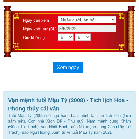
Ngày cần xem
Ngày khởi sự (DL)
Giờ khởi sự
Xem ngày
Vận mệnh tuổi Mậu Tý (2008) - Tích lịch Hỏa -
Phong thủy cải vận
Tuổi Mậu Tý (2008) có ngũ hành bản mệnh là Tích lịch Hỏa (Lửa
sấm sét), Con nhà Xích Ðế - Phú quý, Nam mệnh cung Khảm
(Đông Tứ Trạch), sao Nhất Bạch, còn Nữ mệnh cung Cấn (Tây Tứ
Trạch), sao Ngũ Hoàng. Xem tử vi tuổi Mậu Tý năm 2021