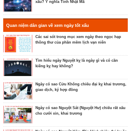
xấu? Ý nghĩa Tinh Nhật Mã
Luận bàn về ngày Thiên Mã năm 2023 - ngày tốt
cho xuất hành, giao dịch, cầu tài lộc
Hé lộ ngày có Sao Liễu trực là ngày tốt hay xấu? Ý
Quan niệm dân gian về xem ngày tốt xấu
nghĩa Liễu Thổ Chương
Các sai sót trong mục xem ngày theo ngọc hạp
thông thư của phần mềm lịch vạn niên
Luận bàn ngày có Sao Quỷ chiếu là ngày tốt hay
xấu? Ý nghĩa Quỷ Kim Dương
Tìm hiểu ngày Nguyệt kỵ là ngày gì và có cần
kiêng kỵ hay không?
Bật mí ngày có Sao Tỉnh chiếu là ngày tốt hay
ngày xấu? Ý nghĩa Tỉnh Mộc Hãn
Ngày có sao Cửu Không chiếu đại kỵ khai trương,
giao dịch, ký hợp đồng
Giải mã ngày có Sao Sâm chiếu là ngày tốt hay
ngày xấu? Ý nghĩa Sâm Thủy Viên
Ngày có sao Nguyệt Sát (Nguyệt Hư) chiếu rất xấu
cho cưới xin, khai trương
Khám phá ngày có Sao Chủy là ngày tốt hay ngày
xấu? Ý nghĩa Chủy Hỏa Hầu