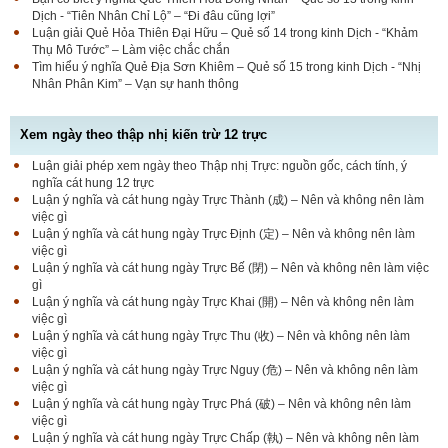
Dịch - “Tiên Nhân Chỉ Lộ” – “Đi đâu cũng lợi”
Luận giải Quẻ Hỏa Thiên Đại Hữu – Quẻ số 14 trong kinh Dịch - “Khảm
Thụ Mô Tước” – Làm việc chắc chắn
Tìm hiểu ý nghĩa Quẻ Địa Sơn Khiêm – Quẻ số 15 trong kinh Dịch - “Nhị
Nhân Phân Kim” – Vạn sự hanh thông
Xem ngày theo thập nhị kiến trừ 12 trực
Luận giải phép xem ngày theo Thập nhị Trực: nguồn gốc, cách tính, ý
nghĩa cát hung 12 trực
Luận ý nghĩa và cát hung ngày Trực Thành (成) – Nên và không nên làm
việc gì
Luận ý nghĩa và cát hung ngày Trực Định (定) – Nên và không nên làm
việc gì
Luận ý nghĩa và cát hung ngày Trực Bế (閉) – Nên và không nên làm việc
gì
Luận ý nghĩa và cát hung ngày Trực Khai (開) – Nên và không nên làm
việc gì
Luận ý nghĩa và cát hung ngày Trực Thu (收) – Nên và không nên làm
việc gì
Luận ý nghĩa và cát hung ngày Trực Nguy (危) – Nên và không nên làm
việc gì
Luận ý nghĩa và cát hung ngày Trực Phá (破) – Nên và không nên làm
việc gì
Luận ý nghĩa và cát hung ngày Trực Chấp (執) – Nên và không nên làm