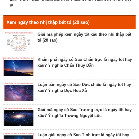
gì
Luận giải Sao Giác tốt hay xấu – Tính chất và ý
nghĩa Giác Mộc Giao
Xem ngày theo nhị thập bát tú (28 sao)
Giải mã phép xem ngày tốt xấu theo nhị thập bát
tú (28 sao)
Tìm hiểu về ngày Phổ hộ (Phả hộ, Hội hộ) tốt cho
hôn nhân, xuất hành, chữa bệnh
Khám phá ngày có Sao Chẩn trực là ngày tốt hay
xấu? Ý nghĩa Chẩn Thủy Dẫn
Tìm hiểu về ngày Phúc Sinh tốt cho tế lễ cầu
phúc, cầu tự, cầu thọ, cầu tài lộc
Luận bàn ngày có Sao Dực chiếu là ngày tốt hay
xấu? Ý nghĩa Dực Hỏa Xà
Luận bàn về ngày Ích Hậu năm 2023 - ngày tốt cho
lễ cưới, khởi công, tu tạo nhà cửa
Giải mã ngày có Sao Trương trực là ngày tốt hay
xấu? Ý nghĩa Trương Nguyệt Lộc
Luận bàn về ngày Thánh Tâm năm 2023 - ngày tốt
cho tế lễ, cầu phúc
Luận giải ngày có Sao Tinh trực là ngày tốt hay