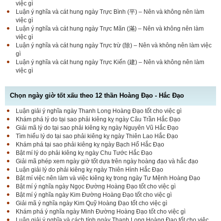
việc gì
Luận ý nghĩa và cát hung ngày Trực Bình (平) – Nên và không nên làm
việc gì
Luận ý nghĩa và cát hung ngày Trực Mãn (滿) – Nên và không nên làm
việc gì
Luận ý nghĩa và cát hung ngày Trực trừ (除) – Nên và không nên làm việc
gì
Luận ý nghĩa và cát hung ngày Trực Kiến (建) – Nên và không nên làm
việc gì
Chọn ngày giờ tốt xấu theo 12 thần Hoàng Đạo - Hắc Đạo
Luận giải ý nghĩa ngày Thanh Long Hoàng Đạo tốt cho việc gì
Luận bàn Sao Phòng tốt hay xấu – Tính chất và ý
Khám phá lý do tại sao phải kiêng kỵ ngày Câu Trần Hắc Đạo
nghĩa Phòng Nhật Thố
Giải mã lý do tại sao phải kiêng kỵ ngày Nguyên Vũ Hắc Đạo
Tìm hiểu lý do tại sao phải kiêng kỵ ngày Thiên Lao Hắc Đạo
Khám phá tại sao phải kiêng kỵ ngày Bạch Hổ Hắc Đạo
Bật mí lý do phải kiêng kỵ ngày Chu Tước Hắc Đạo
Bật mí Sao Đê tốt hay xấu – Tính chất và ý nghĩa
Giải mã phép xem ngày giờ tốt dựa trên ngày hoàng đạo và hắc đạo
Đê Thổ Lạc
Luận giải lý do phải kiêng kỵ ngày Thiên Hình Hắc Đạo
Bật mí việc nên làm và việc kiêng kỵ trong ngày Tư Mệnh Hoàng Đạo
Bật mí ý nghĩa ngày Ngọc Đường Hoàng Đạo tốt cho việc gì
Bật mí ý nghĩa ngày Kim Đường Hoàng Đạo tốt cho việc gì
Giải mã Sao Cang tốt hay xấu – Tính chất và ý
Giải mã ý nghĩa ngày Kim Quỹ Hoàng Đạo tốt cho việc gì
nghĩa Cang Kim long
Khám phá ý nghĩa ngày Minh Đường Hoàng Đạo tốt cho việc gì
Luận giải ý nghĩa và cách tính ngày Thanh Long Hoàng Đạo tốt cho việc