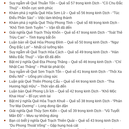
Suy ngẫm về Quẻ Thuần Tốn – Quẻ số 57 trong kinh Dịch - “Cô Chu Đắc
Thuỷ” – Khốn cực sinh phúc
Khám phá ý nghĩa Quẻ Hỏa Sơn Lữ – Quẻ số 56 trong kinh Dịch - “Túc
Điểu Phần Sào” – Việc làm không thành
Khám phá ý nghĩa Quẻ Thủy Phong Tỉnh – Quẻ số 48 trong kinh Dịch -
“Khô Tỉnh Sinh Tuyền ” – Vận tốt đã đến
Giải nghĩa Quẻ Trạch Thủy Khốn – Quẻ số 47 trong kinh Dịch - “Toát Thê
Trừu Can” – Tình trạng bất ổn
Luận bàn về Quẻ Hỏa Phong Đỉnh – Quẻ số 50 trong kinh Dịch - “Ngư
Ông Đắc Lợi” – Nhất cử lưỡng tiện
Suy ngẫm về Quẻ Trạch Hỏa Cách – Quẻ số 49 trong kinh Dịch - “Hán
Miêu Đắc Thuỷ” – Vận tốt đã đến
Bật mí ý nghĩa Quẻ Địa Phong Thăng – Quẻ số 46 trong kinh Dịch - “Chỉ
Nhật Cao Thăng” – Phát tài phát lộc
Suy ngẫm về Quẻ Sơn Trạch Tổn – Quẻ số 41 trong kinh Dịch - “Thôi Xa
Điếu Nhĩ” – Uổng phí công sức
Luận giải Quẻ Thiên Phong Cấu – Quẻ số 44 trong kinh Dịch - “Tha
Hương Ngộ Hữu” – Thời vận đã đến
Luận bàn Quẻ Phong Lôi Ích – Quẻ số 42 trong kinh Dịch - “Khô Mộc
Khai Hoa” – Bĩ cực vinh lai
Bật mí ý nghĩa Quẻ Hỏa Trạch Khuê – Quẻ số 38 trong kinh Dịch - “Phán
Trư Mại Dương” – Long đong lận đận
Giải nghĩa Quẻ Thủy Sơn Kiển – Quẻ số 39 trong kinh Dịch - “Vũ Tuyết
Mãn Đồ” – Mưu sự không đúng
Bạn có biết ý nghĩa Quẻ Trạch Thiên Quải – Quẻ số 43 trong kinh Dịch -
“Du Phong Thoát Võng” – Gặp hung hoá cát