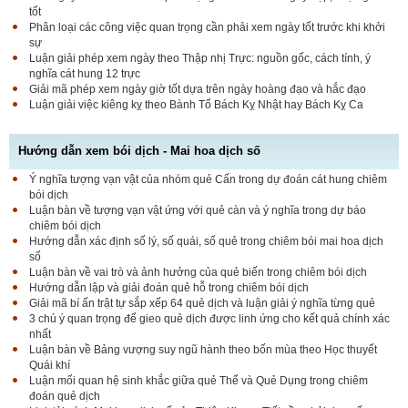
tốt
Phân loại các công việc quan trọng cần phải xem ngày tốt trước khi khởi
sự
Luận giải phép xem ngày theo Thập nhị Trực: nguồn gốc, cách tính, ý
nghĩa cát hung 12 trực
Giải mã phép xem ngày giờ tốt dựa trên ngày hoàng đạo và hắc đạo
Luận giải việc kiêng kỵ theo Bành Tổ Bách Kỵ Nhật hay Bách Kỵ Ca
Hướng dẫn xem bói dịch - Mai hoa dịch số
Ý nghĩa tượng vạn vật của nhóm quẻ Cấn trong dự đoán cát hung chiêm
bói dịch
Luận bàn về tượng vạn vật ứng với quẻ càn và ý nghĩa trong dự báo
chiêm bói dịch
Hướng dẫn xác định số lý, số quái, số quẻ trong chiêm bói mai hoa dịch
số
Luận bàn về vai trò và ảnh hưởng của quẻ biến trong chiêm bói dịch
Hướng dẫn lập và giải đoán quẻ hỗ trong chiêm bói dịch
Giải mã bí ấn trật tự sắp xếp 64 quẻ dịch và luận giải ý nghĩa từng quẻ
3 chú ý quan trọng để gieo quẻ dịch được linh ứng cho kết quả chính xác
nhất
Luận bàn về Bảng vượng suy ngũ hành theo bốn mùa theo Học thuyết
Quái khí
Luận mối quan hệ sinh khắc giữa quẻ Thể và Quẻ Dụng trong chiêm
đoán quẻ dịch