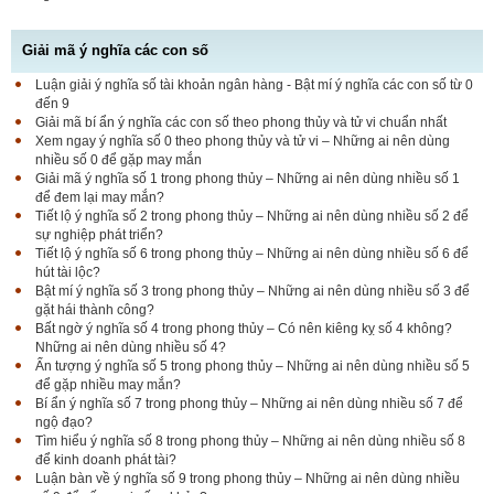
Giải mã ý nghĩa các con số
Luận giải ý nghĩa số tài khoản ngân hàng - Bật mí ý nghĩa các con số từ 0
đến 9
Giải mã bí ẩn ý nghĩa các con số theo phong thủy và tử vi chuẩn nhất
Xem ngay ý nghĩa số 0 theo phong thủy và tử vi – Những ai nên dùng
nhiều số 0 để gặp may mắn
Giải mã ý nghĩa số 1 trong phong thủy – Những ai nên dùng nhiều số 1
để đem lại may mắn?
Tiết lộ ý nghĩa số 2 trong phong thủy – Những ai nên dùng nhiều số 2 để
sự nghiệp phát triển?
Tiết lộ ý nghĩa số 6 trong phong thủy – Những ai nên dùng nhiều số 6 để
hút tài lộc?
Bật mí ý nghĩa số 3 trong phong thủy – Những ai nên dùng nhiều số 3 để
gặt hái thành công?
Bất ngờ ý nghĩa số 4 trong phong thủy – Có nên kiêng kỵ số 4 không?
Những ai nên dùng nhiều số 4?
Ấn tượng ý nghĩa số 5 trong phong thủy – Những ai nên dùng nhiều số 5
để gặp nhiều may mắn?
Bí ẩn ý nghĩa số 7 trong phong thủy – Những ai nên dùng nhiều số 7 để
ngộ đạo?
Tìm hiểu ý nghĩa số 8 trong phong thủy – Những ai nên dùng nhiều số 8
để kinh doanh phát tài?
Luận bàn về ý nghĩa số 9 trong phong thủy – Những ai nên dùng nhiều