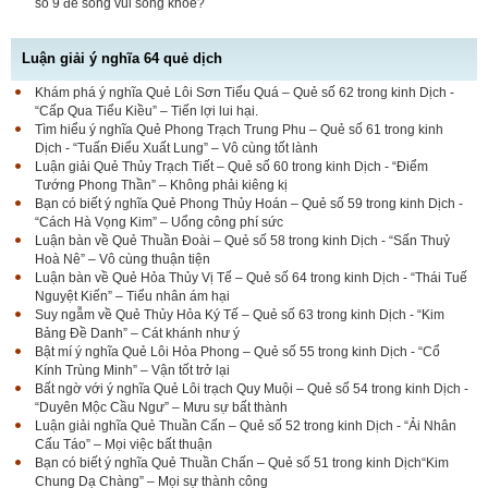
số 9 để sống vui sống khỏe?
Luận giải ý nghĩa 64 quẻ dịch
Khám phá ý nghĩa Quẻ Lôi Sơn Tiểu Quá – Quẻ số 62 trong kinh Dịch -
“Cấp Qua Tiểu Kiều” – Tiến lợi lui hại.
Tìm hiểu ý nghĩa Quẻ Phong Trạch Trung Phu – Quẻ số 61 trong kinh
Dịch - “Tuấn Điểu Xuất Lung” – Vô cùng tốt lành
Luận giải Quẻ Thủy Trạch Tiết – Quẻ số 60 trong kinh Dịch - “Điểm
Tướng Phong Thần” – Không phải kiêng kị
Bạn có biết ý nghĩa Quẻ Phong Thủy Hoán – Quẻ số 59 trong kinh Dịch -
“Cách Hà Vọng Kim” – Uổng công phí sức
Luận bàn về Quẻ Thuần Đoài – Quẻ số 58 trong kinh Dịch - “Sấn Thuỷ
Hoà Nê” – Vô cùng thuận tiện
Luận bàn về Quẻ Hỏa Thủy Vị Tế – Quẻ số 64 trong kinh Dịch - “Thái Tuế
Nguyệt Kiến” – Tiểu nhân ám hại
Suy ngẫm về Quẻ Thủy Hỏa Ký Tế – Quẻ số 63 trong kinh Dịch - “Kim
Bảng Đề Danh” – Cát khánh như ý
Bật mí ý nghĩa Quẻ Lôi Hỏa Phong – Quẻ số 55 trong kinh Dịch - “Cổ
Kính Trùng Minh” – Vận tốt trở lại
Bất ngờ với ý nghĩa Quẻ Lôi trạch Quy Muội – Quẻ số 54 trong kinh Dịch -
“Duyên Mộc Cầu Ngư” – Mưu sự bất thành
Luận giải nghĩa Quẻ Thuần Cấn – Quẻ số 52 trong kinh Dịch - “Ải Nhân
Cấu Táo” – Mọi việc bất thuận
Bạn có biết ý nghĩa Quẻ Thuần Chấn – Quẻ số 51 trong kinh Dịch“Kim
Chung Dạ Chàng” – Mọi sự thành công