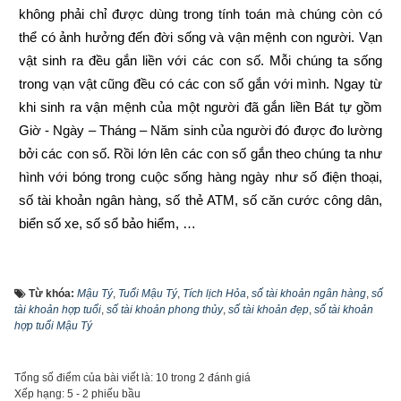
không phải chỉ được dùng trong tính toán mà chúng còn có 
thể có ảnh hưởng đến đời sống và vận mệnh con người. Vạn 
vật sinh ra đều gắn liền với các con số. Mỗi chúng ta sống 
trong vạn vật cũng đều có các con số gắn với mình. Ngay từ 
khi sinh ra vận mệnh của một người đã gắn liền Bát tự gồm 
Giờ - Ngày – Tháng – Năm sinh của người đó được đo lường 
bởi các con số. Rồi lớn lên các con số gắn theo chúng ta như 
hình với bóng trong cuộc sống hàng ngày như số điện thoại, 
số tài khoản ngân hàng, số thẻ ATM, số căn cước công dân, 
biển số xe, số sổ bảo hiểm, …
Trước đây khi đăng ký tài khoản ngân hàng thì khách hàng 
được ngân hàng cấp số tài khoản ngẫu nhiên từ 7 đến 17 số 
Từ khóa:
Mậu Tý
,
Tuổi Mậu Tý
,
Tích lịch Hỏa
,
số tài khoản ngân hàng
,
số
tùy thuộc vào từng ngân hàng, vì là ngẫu nhiên nên không 
tài khoản hợp tuổi
,
số tài khoản phong thủy
,
số tài khoản đẹp
,
số tài khoản
hợp tuổi Mậu Tý
theo qui luật nào cả và rất khó nhớ. Tuy nhiên cùng với sự 
phát triển của công nghệ, từ năm 2021 hầu hết các ngân hàng 
đã cho phép khách hàng tự chọn số tài khoản theo ý thích 
Tổng số điểm của bài viết là: 10 trong 2 đánh giá
Xếp hạng:
5
-
2
phiếu bầu
như sau: