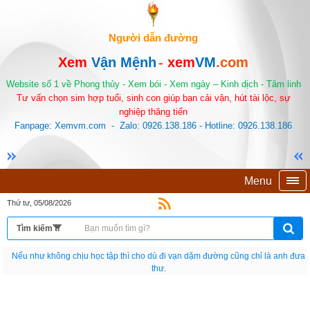
Người dẫn đường
Xem
Vận Mệnh
-
xem
VM
.com
Website số 1 về Phong thủy - Xem bói - Xem ngày – Kinh dịch - Tâm linh
Tư vấn chọn sim hợp tuổi, sinh con giúp bạn cải vận, hút tài lộc, sự
nghiệp thăng tiến
Fanpage: Xemvm.com - Zalo: 0926.138.186 - Hotline: 0926.138.186
Menu
Thứ tư, 05/08/2026
Nếu như không chịu học tập thì cho dù đi vạn dặm đường cũng chỉ là anh đưa
thư.