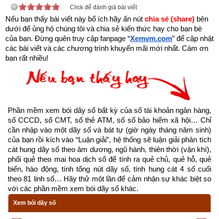
Click để đánh giá bài viết
Nếu bạn thấy bài viết này bổ ích hãy ấn nút 
chia sẻ (share) 
bên 
- Dịch vụ mở số tài khoản trùng với số điện thoại: miễn phí
dưới để ủng hộ chúng tôi và chia sẻ kiến thức hay cho bạn bè 
của bạn. Đừng quên truy cập fanpage
“
Xemvm.com
” để cập nhật 
- Dịch vụ mở số tài khoản trùng với ngày tháng năm sinh (8 
các bài viết và các chương trình khuyến mãi mới nhất. Cám ơn 
số): miễn phí
bạn rất nhiều!
- Dịch vụ mở số tài khoản trùng với CMT, CCCD: miễn phí
- Dịch vụ mở số tài khoản tự chọn (có thu phí): chọn được tất 
cả các số chỉ có ngân hàng MB, SHB và VP bank còn các 
Phần mềm xem bói dãy số bất kỳ của số tài khoản ngân hàng, 
ngân hàng khác chỉ cho chọn một vài số như sau: Vietinbank 
số CCCD, số CMT, số thẻ ATM, số sổ bảo hiểm xã hội… Chỉ 
cần nhập vào một dãy số và bát tự (giờ ngày tháng năm sinh) 
(tối đa 9 số trong 12 số, MSB (tối đa 6 số trong 12 số), OCB 
của bạn rồi kích vào “Luận giải”, hệ thống sẽ luận giải phân tích 
(tối đa 9 số trong 16 số), TPBank (tối đa 3 số trong 11 số), 
cát hung dãy số theo âm dương, ngũ hành, thiên thời (vận khí), 
Nam A Bank (tối đa 6 số trong 16 số), PG Bank (tối đa 10 số 
phối quẻ theo mai hoa dịch số để tính ra quẻ chủ, quẻ hỗ, quẻ 
biến, hào động, tính tổng nút dãy số, tính hung cát 4 số cuối 
trong 13 số), Sacombank (tối đa 4 số trong 12 số), SCB (tối đa 
theo 81 linh số… Hãy thử một lần để cảm nhận sự khác biệt so 
10 số trong 11 số), LienVietPostBank (tối đa 10 số trong 12 
với các phần mềm xem bói dãy số khác.
số), PVcomBank (tối đa 9 số trong 12 số),  Oceanbank (tối đa 
Xem bói dãy số
4 số trong 17 số).