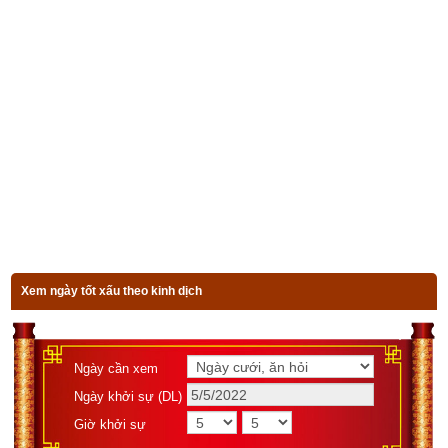
Xem bói vận mệnh trọn đời
Ngày sinh(DL)
Giờ sinh
Giới tính
Xem ngày tốt xấu theo kinh dịch
Luận giải
Ngày cần xem
Ngày khởi sự (DL)
Đầu tiên nhưng lại là quan trọng nhất trong chọn
số tài khoản 
ngân hàng hợp tuổi Mậu Tý
 là phải chọn đúng ngũ hành có tác 
Giờ khởi sự