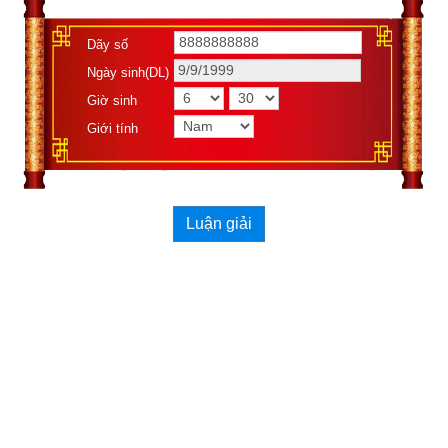
Dãy số
Ngày sinh(DL)
Giờ sinh
Giới tính
Luận giải