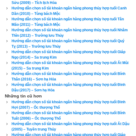
Sửu (2009) – Tích lịch Hỏa
(Số 2), Càn (Số 6), Đoài (số 7), Cấn (số 8) và các hướng xấu 
Hướng dẫn chọn số tài khoản ngân hàng phong thủy hợp tuổi Canh
là Đông Bắc, Chính Tây, Tây Bắc, Tây Nam.
Dần (2010) – Tùng bách Mộc
Hướng dẫn chọn số tài khoản ngân hàng phong thủy hợp tuổi Tân
Xem chi tiết luận tính cách, bảng cửu cung phi tinh, hướng tốt 
Mão (2011) – Tùng bách Mộc
Hướng dẫn chọn số tài khoản ngân hàng phong thủy hợp tuổi Nhâm
xấu, Bảng phối cung phi vợ chồng của mệnh Số 9 – Cửu Tử –
Thìn (2012) – Trường lưu Thủy
bát trạch cung Ly
 qua bài viết sau: “
Luận giải phong thủy 
Hướng dẫn chọn số tài khoản ngân hàng phong thủy hợp tuổi Quý
Tỵ (2013) – Trường lưu Thủy
người có mệnh bát trạch cung Ly - Cửu Tử (Số 9)
”
Hướng dẫn chọn số tài khoản ngân hàng phong thủy hợp tuổi Giáp
Ngọ (2014) – Sa trung Kim
Theo
bảng tra mệnh cung phi bát trạch
 thì Tuổi Mậu Tý 2008 
Hướng dẫn chọn số tài khoản ngân hàng phong thủy hợp tuổi Ất Mùi
(2015) – Sa trung Kim
nữ có mệnh Số 6 –
Lục Bạch
 – Cung phi là cung Càn thuộc 
Hướng dẫn chọn số tài khoản ngân hàng phong thủy hợp tuổi Bính
nhóm
Tây Tứ Trạch
 (Tây Tứ Mệnh) nên chọn chồng có cung 
Thân (2016) – Sơn hạ Hỏa
mệnh Khôn (Số 2), Càn (Số 6), Đoài (số 7), Cấn (số 8) và các 
Hướng dẫn chọn số tài khoản ngân hàng phong thủy hợp tuổi Đinh
Dậu (2017) – Sơn hạ Hỏa
hướng tốt là Đông Bắc, Chính Tây, Tây Bắc, Tây Nam. Tránh 
Những tin cũ hơn
chọn chồng thuộc nhóm
Đông Tứ Trạch
 có cung mệnh Khảm 
Hướng dẫn chọn số tài khoản ngân hàng phong thủy hợp tuổi Đinh
Hợi (2007) – Ốc thượng Thổ
(Số 1), Chấn (số 3), Tốn (số 4), Ly (Số 9) và các hướng xấu là 
Hướng dẫn chọn số tài khoản ngân hàng phong thủy hợp tuổi Bính
Chính Bắc, Chính Đông, Chính Nam, Đông Nam.
Tuất (2006) – Ốc thượng Thổ
Hướng dẫn chọn số tài khoản ngân hàng phong thủy hợp tuổi Ất Dậu
Xem chi tiết luận tính cách, bảng cửu cung phi tinh, hướng tốt 
(2005) – Tuyền trung Thủy
Hướng dẫn chọn số tài khoản ngân hàng phong thủy hợp tuổi Giáp