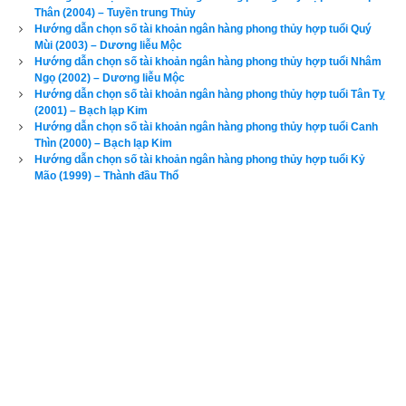
xấu, Bảng phối cung phi vợ chồng của mệnh Số 6 – Lục Bạch 
Thân (2004) – Tuyền trung Thủy
–
bát trạch cung Càn
 qua bài viết sau: “
Luận giải phong thủy 
Hướng dẫn chọn số tài khoản ngân hàng phong thủy hợp tuổi Quý
Mùi (2003) – Dương liễu Mộc
người có mệnh bát trạch cung Càn - Lục Bạch (Số 6)
”
Hướng dẫn chọn số tài khoản ngân hàng phong thủy hợp tuổi Nhâm
Ngọ (2002) – Dương liễu Mộc
Tuổi Mậu Tý là
Con nhà Xích Ðế
 - Phú quý
,
 có ngũ hành niên 
Hướng dẫn chọn số tài khoản ngân hàng phong thủy hợp tuổi Tân Tỵ
mệnh (hay
ngũ hành nạp âm
) là Tích lịch Hỏa (
Lửa sấm sét
). 
(2001) – Bạch lạp Kim
Hướng dẫn chọn số tài khoản ngân hàng phong thủy hợp tuổi Canh
“Tích lịch” là sấm sét, là luồng điện được phóng ra trong cơn 
Thìn (2000) – Bạch lạp Kim
giông bão, còn “Hỏa” là lửa, do đó Tích lịch Hỏa là Lửa sấm 
Hướng dẫn chọn số tài khoản ngân hàng phong thủy hợp tuổi Kỷ
Mão (1999) – Thành đầu Thổ
sét.
Các luận giải vận mệnh phía trên chỉ căn cứ vào năm sinh (trụ 
năm) chỉ nhằm mục đích tham khảo, bổ trợ do không đủ dữ 
liệu về trụ tháng, trụ ngày, trụ giờ để phân tích dẫn đến kết quả 
không chính xác. Để xem luận giải chi tiết và chính xác về 
vận mệnh và phong thủy tuổi Mậu Tý của một người, độc giả 
hãy nhập đủ ngày giờ tháng năm sinh bên vào phần mềm
luận 
giải vận mệnh trọn đời
 chính xác nhất hiện nay của chúng tôi 
ở bên dưới.