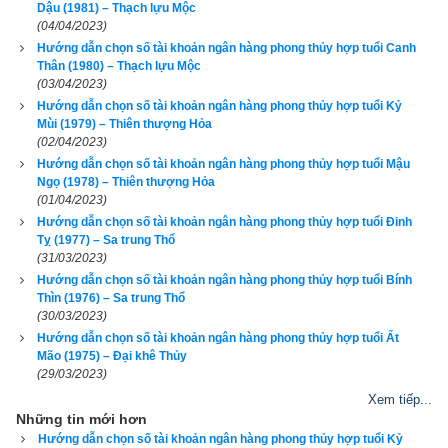
Dậu (1981) – Thạch lựu Mộc
(04/04/2023)
Hướng dẫn chọn số tài khoản ngân hàng phong thủy hợp tuổi Canh
Thân (1980) – Thạch lựu Mộc
(03/04/2023)
Hướng dẫn chọn số tài khoản ngân hàng phong thủy hợp tuổi Kỷ
Mùi (1979) – Thiên thượng Hỏa
Mậu Tý
 (
) là kết hợp thứ 25 trong hệ thống đánh số 
Can 
戊子
(02/04/2023)
Chi
 của người Á Đông. Nó được kết hợp từ
Thiên can Mậu
Hướng dẫn chọn số tài khoản ngân hàng phong thủy hợp tuổi Mậu
Ngọ (1978) – Thiên thượng Hỏa
(Số thứ tự 5 - Dương Thổ) và
Địa chi Tý
 (Số thứ tự 1 - Dương 
(01/04/2023)
Thủy).
Tuổi Mậu Tý
 có Xương CON CHUỘT, Tướng tinh 
Hướng dẫn chọn số tài khoản ngân hàng phong thủy hợp tuổi Đinh
CON CHÓ SÓI, Vận số
Thương Nội Chi Thử
 (Chuột trong 
Tỵ (1977) – Sa trung Thổ
(31/03/2023)
nhà kho).
Hướng dẫn chọn số tài khoản ngân hàng phong thủy hợp tuổi Bính
Thìn (1976) – Sa trung Thổ
Theo
bảng tra mệnh cung phi bát trạch
 thì Tuổi Mậu Tý 2008 
(30/03/2023)
nam có mệnh Số 9 –
Cửu Tử
 – Cung phi là cung Ly thuộc 
Hướng dẫn chọn số tài khoản ngân hàng phong thủy hợp tuổi Ất
nhóm
Đông Tứ Trạch
 (Đông Tứ Mệnh) nên chọn vợ có cung 
Mão (1975) – Đại khê Thủy
(29/03/2023)
mệnh Khảm (Số 1), Chấn (số 3), Tốn (số 4), Ly (Số 9) và các 
Xem tiếp...
hướng tốt là Chính Bắc, Chính Đông, Chính Nam, Đông Nam. 
Những tin mới hơn
Tránh chọn vợ thuộc nhóm
Tây Tứ Trạch
 có cung mệnh Khôn 
Hướng dẫn chọn số tài khoản ngân hàng phong thủy hợp tuổi Kỷ