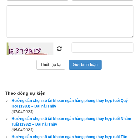
này dùng thì lại thấy vận số càng lúc càng suy, bán đi cho 
người khác thì chủ mới dùng lại thấy công việc ngày càng 
may mắn thuận lợi hơn, đó là bởi vì số điện thoại đó khắc với 
tuổi của chủ cũ và hợp với tuổi của chủ mới. Như vậy tiêu chí 
để chọn số tài khoản ngân hàng đầu tiên phải là hợp tuổi, tiếp 
đến mới là có phong thủy tốt, rồi cuối cùng mới là
số tài khoản 
đẹp
.
1. Hướng dẫn chọn số tài khoản có ngũ hành hợp tuổi 
2008 Mậu Tý (
戊子
)
Theo dòng sự kiện
Hướng dẫn chọn số tài khoản ngân hàng phong thủy hợp tuổi Quý
Hợi (1983) – Đại hải Thủy
(07/04/2023)
Hướng dẫn chọn số tài khoản ngân hàng phong thủy hợp tuổi Nhâm
Tuất (1982) – Đại hải Thủy
(05/04/2023)
Hướng dẫn chọn số tài khoản ngân hàng phong thủy hợp tuổi Tân