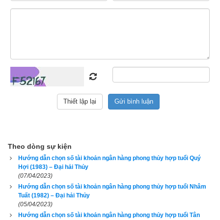
này dùng thì lại thấy vận số càng lúc càng suy, bán đi cho 
người khác thì chủ mới dùng lại thấy công việc ngày càng 
may mắn thuận lợi hơn, đó là bởi vì số điện thoại đó khắc với 
tuổi của chủ cũ và hợp với tuổi của chủ mới. Như vậy tiêu chí 
để chọn số tài khoản ngân hàng đầu tiên phải là hợp tuổi, tiếp 
đến mới là có phong thủy tốt, rồi cuối cùng mới là
số tài khoản 
đẹp
.
1. Hướng dẫn chọn số tài khoản có ngũ hành hợp tuổi 
2010 Canh Dần (
庚寅
)
Theo dòng sự kiện
Hướng dẫn chọn số tài khoản ngân hàng phong thủy hợp tuổi Quý
Hợi (1983) – Đại hải Thủy
(07/04/2023)
Hướng dẫn chọn số tài khoản ngân hàng phong thủy hợp tuổi Nhâm
Tuất (1982) – Đại hải Thủy
(05/04/2023)
Hướng dẫn chọn số tài khoản ngân hàng phong thủy hợp tuổi Tân