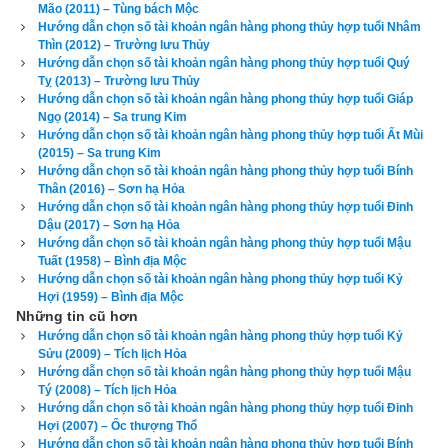
Mão (2011) – Tùng bách Mộc
hướng xấu là Chính Bắc, Chính Đông, Chính Nam, Đông 
Hướng dẫn chọn số tài khoản ngân hàng phong thủy hợp tuổi Nhâm
Nam.
Thìn (2012) – Trường lưu Thủy
Hướng dẫn chọn số tài khoản ngân hàng phong thủy hợp tuổi Quý
Xem chi tiết luận tính cách, bảng cửu cung phi tinh, hướng tốt 
Tỵ (2013) – Trường lưu Thủy
Hướng dẫn chọn số tài khoản ngân hàng phong thủy hợp tuổi Giáp
xấu, Bảng phối cung phi vợ chồng của mệnh Số 8 – Bát Bạch 
Ngọ (2014) – Sa trung Kim
–
bát trạch cung Cấn
 qua bài viết sau: “
Luận giải phong thủy 
Hướng dẫn chọn số tài khoản ngân hàng phong thủy hợp tuổi Ất Mùi
(2015) – Sa trung Kim
người có mệnh bát trạch cung Cấn - Bát Bạch (Số 8)
”
Hướng dẫn chọn số tài khoản ngân hàng phong thủy hợp tuổi Bính
Thân (2016) – Sơn hạ Hỏa
Theo
bảng tra mệnh cung phi bát trạch
 thì Tuổi Canh Dần 
Hướng dẫn chọn số tài khoản ngân hàng phong thủy hợp tuổi Đinh
2010 nữ có mệnh Số 7 –
Thất Xích
 – Cung phi là cung Đoài 
Dậu (2017) – Sơn hạ Hỏa
Hướng dẫn chọn số tài khoản ngân hàng phong thủy hợp tuổi Mậu
thuộc nhóm
Tây Tứ Trạch
 (Tây Tứ Mệnh) nên chọn chồng có 
Tuất (1958) – Bình địa Mộc
cung mệnh Khôn (Số 2), Càn (Số 6), Đoài (số 7), Cấn (số 8) 
Hướng dẫn chọn số tài khoản ngân hàng phong thủy hợp tuổi Kỷ
Hợi (1959) – Bình địa Mộc
và các hướng tốt là Đông Bắc, Chính Tây, Tây Bắc, Tây 
Những tin cũ hơn
Nam. Tránh chọn chồng thuộc nhóm
Đông Tứ Trạch
 có cung 
Hướng dẫn chọn số tài khoản ngân hàng phong thủy hợp tuổi Kỷ
mệnh Khảm (Số 1), Chấn (số 3), Tốn (số 4), Ly (Số 9) và các 
Sửu (2009) – Tích lịch Hỏa
Hướng dẫn chọn số tài khoản ngân hàng phong thủy hợp tuổi Mậu
hướng xấu là Chính Bắc, Chính Đông, Chính Nam, Đông 
Tý (2008) – Tích lịch Hỏa
Nam.
Hướng dẫn chọn số tài khoản ngân hàng phong thủy hợp tuổi Đinh
Hợi (2007) – Ốc thượng Thổ
Hướng dẫn chọn số tài khoản ngân hàng phong thủy hợp tuổi Bính