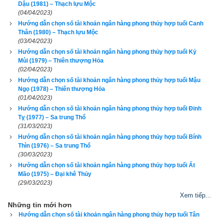
Dậu (1981) – Thạch lựu Mộc
(04/04/2023)
Hướng dẫn chọn số tài khoản ngân hàng phong thủy hợp tuổi Canh
Thân (1980) – Thạch lựu Mộc
(03/04/2023)
Hướng dẫn chọn số tài khoản ngân hàng phong thủy hợp tuổi Kỷ
Mùi (1979) – Thiên thượng Hỏa
Canh Dần
 (
) là kết hợp thứ 27 trong hệ thống đánh số 
庚寅
(02/04/2023)
Can Chi
 của người Á Đông. Nó được kết hợp từ
Thiên can 
Hướng dẫn chọn số tài khoản ngân hàng phong thủy hợp tuổi Mậu
Canh
 (Số thứ tự 7 - Dương Kim) và
Địa chi Dần
 (Số thứ tự 3 - 
Ngọ (1978) – Thiên thượng Hỏa
(01/04/2023)
Dương Mộc).
Tuổi Canh Dần
 có Xương CON CỌP, Tướng 
Hướng dẫn chọn số tài khoản ngân hàng phong thủy hợp tuổi Đinh
tinh CON HEO, vận số
Xuất Sơn Chi Hổ
 (tức Hổ xuống núi).
Tỵ (1977) – Sa trung Thổ
(31/03/2023)
Theo
bảng tra mệnh cung phi bát trạch
 thì Tuổi Canh Dần 
Hướng dẫn chọn số tài khoản ngân hàng phong thủy hợp tuổi Bính
Thìn (1976) – Sa trung Thổ
2010 nam có mệnh Số 8 –
Bát Bạch
 – Cung phi là cung Cấn 
(30/03/2023)
thuộc nhóm
Tây Tứ Trạch
 (Tây Tứ Mệnh) nên chọn vợ có 
Hướng dẫn chọn số tài khoản ngân hàng phong thủy hợp tuổi Ất
cung mệnh Khôn (Số 2), Càn (Số 6), Đoài (số 7), Cấn (số 8) 
Mão (1975) – Đại khê Thủy
(29/03/2023)
và các hướng tốt là Đông Bắc, Chính Tây, Tây Bắc, Tây 
Xem tiếp...
Nam. Tránh chọn vợ thuộc nhóm
Đông Tứ Trạch
 có cung 
Những tin mới hơn
mệnh Khảm (Số 1), Chấn (số 3), Tốn (số 4), Ly (Số 9) và các 
Hướng dẫn chọn số tài khoản ngân hàng phong thủy hợp tuổi Tân