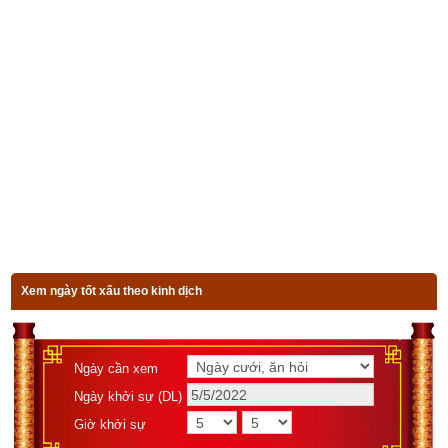
chúng tôi ở bên dưới.
Xem bói vận mệnh trọn đời
Ngày sinh(DL)
Giờ sinh
Giới tính
Xem ngày tốt xấu theo kinh dịch
Luận giải
Ngày cần xem
Ngày khởi sự (DL)
Giờ khởi sự