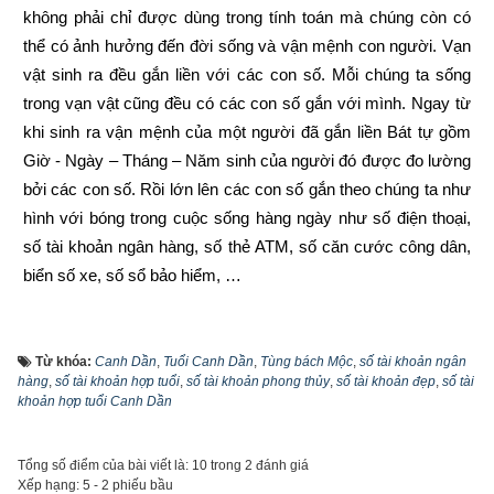
không phải chỉ được dùng trong tính toán mà chúng còn có 
thể có ảnh hưởng đến đời sống và vận mệnh con người. Vạn 
vật sinh ra đều gắn liền với các con số. Mỗi chúng ta sống 
trong vạn vật cũng đều có các con số gắn với mình. Ngay từ 
khi sinh ra vận mệnh của một người đã gắn liền Bát tự gồm 
Giờ - Ngày – Tháng – Năm sinh của người đó được đo lường 
bởi các con số. Rồi lớn lên các con số gắn theo chúng ta như 
hình với bóng trong cuộc sống hàng ngày như số điện thoại, 
số tài khoản ngân hàng, số thẻ ATM, số căn cước công dân, 
biển số xe, số sổ bảo hiểm, …
Trước đây khi đăng ký tài khoản ngân hàng thì khách hàng 
được ngân hàng cấp số tài khoản ngẫu nhiên từ 7 đến 17 số 
Từ khóa:
Canh Dần
,
Tuổi Canh Dần
,
Tùng bách Mộc
,
số tài khoản ngân
tùy thuộc vào từng ngân hàng, vì là ngẫu nhiên nên không 
hàng
,
số tài khoản hợp tuổi
,
số tài khoản phong thủy
,
số tài khoản đẹp
,
số tài
khoản hợp tuổi Canh Dần
theo qui luật nào cả và rất khó nhớ. Tuy nhiên cùng với sự 
phát triển của công nghệ, từ năm 2021 hầu hết các ngân hàng 
đã cho phép khách hàng tự chọn số tài khoản theo ý thích 
Tổng số điểm của bài viết là: 10 trong 2 đánh giá
Xếp hạng:
5
-
2
phiếu bầu
như sau: