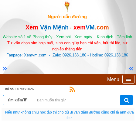
Người dẫn đường
Xem
Vận Mệnh
-
xem
VM
.com
Website số 1 về Phong thủy - Xem bói - Xem ngày – Kinh dịch - Tâm linh
Tư vấn chọn sim hợp tuổi, sinh con giúp bạn cải vận, hút tài lộc, sự
nghiệp thăng tiến
Fanpage: Xemvm.com - Zalo: 0926.138.186 - Hotline: 0926.138.186
Menu
Thứ sáu, 07/08/2026
Nếu như không chịu học tập thì cho dù đi vạn dặm đường cũng chỉ là anh đưa
thư.