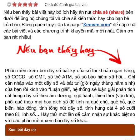
Click để đánh giá bài viết
Nếu bạn thấy bài viết này bổ ích hãy ấn nút 
chia sẻ (share) 
bên 
- Dịch vụ mở số tài khoản trùng với số điện thoại: miễn phí
dưới để ủng hộ chúng tôi và chia sẻ kiến thức hay cho bạn bè 
của bạn. Đừng quên truy cập fanpage
“
Xemvm.com
” để cập nhật 
- Dịch vụ mở số tài khoản trùng với ngày tháng năm sinh (8 
các bài viết và các chương trình khuyến mãi mới nhất. Cám ơn 
số): miễn phí
bạn rất nhiều!
- Dịch vụ mở số tài khoản trùng với CMT, CCCD: miễn phí
- Dịch vụ mở số tài khoản tự chọn (có thu phí): chọn được tất 
cả các số chỉ có ngân hàng MB, SHB và VP bank còn các 
Phần mềm xem bói dãy số bất kỳ của số tài khoản ngân hàng, 
ngân hàng khác chỉ cho chọn một vài số như sau: Vietinbank 
số CCCD, số CMT, số thẻ ATM, số sổ bảo hiểm xã hội… Chỉ 
cần nhập vào một dãy số và bát tự (giờ ngày tháng năm sinh) 
(tối đa 9 số trong 12 số, MSB (tối đa 6 số trong 12 số), OCB 
của bạn rồi kích vào “Luận giải”, hệ thống sẽ luận giải phân tích 
(tối đa 9 số trong 16 số), TPBank (tối đa 3 số trong 11 số), 
cát hung dãy số theo âm dương, ngũ hành, thiên thời (vận khí), 
Nam A Bank (tối đa 6 số trong 16 số), PG Bank (tối đa 10 số 
phối quẻ theo mai hoa dịch số để tính ra quẻ chủ, quẻ hỗ, quẻ 
biến, hào động, tính tổng nút dãy số, tính hung cát 4 số cuối 
trong 13 số), Sacombank (tối đa 4 số trong 12 số), SCB (tối đa 
theo 81 linh số… Hãy thử một lần để cảm nhận sự khác biệt so 
10 số trong 11 số), LienVietPostBank (tối đa 10 số trong 12 
với các phần mềm xem bói dãy số khác.
số), PVcomBank (tối đa 9 số trong 12 số),  Oceanbank (tối đa 
Xem bói dãy số
4 số trong 17 số).