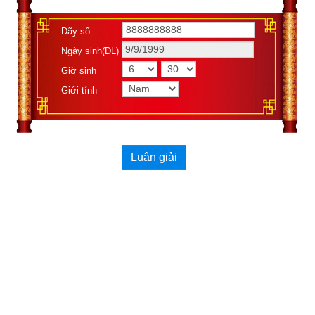
Dãy số
Ngày sinh(DL)
Giờ sinh
Giới tính
Luận giải