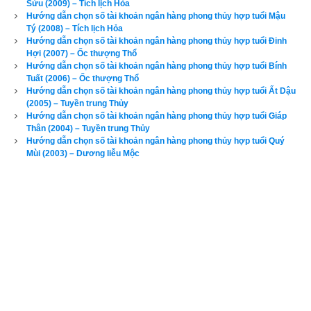
Sửu (2009) – Tích lịch Hỏa
Nam.
Hướng dẫn chọn số tài khoản ngân hàng phong thủy hợp tuổi Mậu
Tý (2008) – Tích lịch Hỏa
Xem chi tiết luận tính cách, bảng cửu cung phi tinh, hướng tốt 
Hướng dẫn chọn số tài khoản ngân hàng phong thủy hợp tuổi Đinh
Hợi (2007) – Ốc thượng Thổ
xấu, Bảng phối cung phi vợ chồng của mệnh Số 9 – Cửu Tử –
Hướng dẫn chọn số tài khoản ngân hàng phong thủy hợp tuổi Bính
bát trạch cung Ly
 qua bài viết sau: “
Luận giải phong thủy 
Tuất (2006) – Ốc thượng Thổ
người có mệnh bát trạch cung Ly - Cửu Tử (Số 9)
”
Hướng dẫn chọn số tài khoản ngân hàng phong thủy hợp tuổi Ất Dậu
(2005) – Tuyền trung Thủy
Hướng dẫn chọn số tài khoản ngân hàng phong thủy hợp tuổi Giáp
Tuổi Nhâm Thìn là
Con nhà Hắc Ðế
 - Trường mạng
,
 có ngũ 
Thân (2004) – Tuyền trung Thủy
hành niên mệnh (hay
ngũ hành nạp âm
) là Trường lưu Thủy 
Hướng dẫn chọn số tài khoản ngân hàng phong thủy hợp tuổi Quý
Mùi (2003) – Dương liễu Mộc
(
Nước sông dài
). “Trường” nghĩa là sự kéo dài, trùng trùng lớp 
lớp dài đến vô tận, “Lưu” nghĩa là lưu thông, là dòng chảy, còn 
“Thủy” là nước, do đó Trường lưu Thủy là Nước sông dài.
Các luận giải vận mệnh phía trên chỉ căn cứ vào năm sinh (trụ 
năm) chỉ nhằm mục đích tham khảo, bổ trợ do không đủ dữ 
liệu về trụ tháng, trụ ngày, trụ giờ để phân tích dẫn đến kết quả 
không chính xác. Để xem luận giải chi tiết và chính xác về 
vận mệnh và phong thủy tuổi Nhâm Thìn của một người, độc 