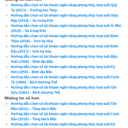
Nam. Tránh chọn vợ thuộc nhóm
Đông Tứ Trạch
 có cung 
Hướng dẫn chọn số tài khoản ngân hàng phong thủy hợp tuổi Quý
Tỵ (2013) – Trường lưu Thủy
mệnh Khảm (Số 1), Chấn (số 3), Tốn (số 4), Ly (Số 9) và các 
Hướng dẫn chọn số tài khoản ngân hàng phong thủy hợp tuổi Giáp
hướng xấu là Chính Bắc, Chính Đông, Chính Nam, Đông 
Ngọ (2014) – Sa trung Kim
Nam.
Hướng dẫn chọn số tài khoản ngân hàng phong thủy hợp tuổi Ất Mùi
(2015) – Sa trung Kim
Hướng dẫn chọn số tài khoản ngân hàng phong thủy hợp tuổi Bính
Xem chi tiết luận tính cách, bảng cửu cung phi tinh, hướng tốt 
Thân (2016) – Sơn hạ Hỏa
xấu, Bảng phối cung phi vợ chồng của mệnh Số 6 – Lục Bạch 
Hướng dẫn chọn số tài khoản ngân hàng phong thủy hợp tuổi Đinh
Dậu (2017) – Sơn hạ Hỏa
–
bát trạch cung Càn
 qua bài viết sau: “
Luận giải phong thủy 
Hướng dẫn chọn số tài khoản ngân hàng phong thủy hợp tuổi Mậu
người có mệnh bát trạch cung Càn - Lục Bạch (Số 6)
”
Tuất (1958) – Bình địa Mộc
Hướng dẫn chọn số tài khoản ngân hàng phong thủy hợp tuổi Kỷ
Theo
bảng tra mệnh cung phi bát trạch
 thì Tuổi Nhâm Thìn 
Hợi (1959) – Bình địa Mộc
Hướng dẫn chọn số tài khoản ngân hàng phong thủy hợp tuổi Canh
2012 nữ có mệnh Số 9 –
Cửu Tử
 – Cung phi là cung Ly thuộc 
Tý (1960) – Bích thượng Thổ
nhóm
Đông Tứ Trạch
 (Đông Tứ Mệnh) nên chọn chồng có 
Hướng dẫn chọn số tài khoản ngân hàng phong thủy hợp tuổi Tân
Sửu (1961) – Bích thượng Thổ
cung mệnh Khảm (Số 1), Chấn (số 3), Tốn (số 4), Ly (Số 9) 
Những tin cũ hơn
và các hướng tốt là Chính Bắc, Chính Đông, Chính Nam, 
Hướng dẫn chọn số tài khoản ngân hàng phong thủy hợp tuổi Tân
Đông Nam. Tránh chọn chồng thuộc nhóm
Tây Tứ Trạch
 có 
Mão (2011) – Tùng bách Mộc
Hướng dẫn chọn số tài khoản ngân hàng phong thủy hợp tuổi Canh
cung mệnh Khôn (Số 2), Càn (Số 6), Đoài (số 7), Cấn (số 8) 
Dần (2010) – Tùng bách Mộc
và các hướng xấu là Đông Bắc, Chính Tây, Tây Bắc, Tây 
Hướng dẫn chọn số tài khoản ngân hàng phong thủy hợp tuổi Kỷ