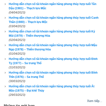
Hướng dẫn chọn số tài khoản ngân hàng phong thủy hợp tuổi Tân
Dậu (1981) – Thạch lựu Mộc
(04/04/2023)
Hướng dẫn chọn số tài khoản ngân hàng phong thủy hợp tuổi Canh
Thân (1980) – Thạch lựu Mộc
(03/04/2023)
Hướng dẫn chọn số tài khoản ngân hàng phong thủy hợp tuổi Kỷ
Mùi (1979) – Thiên thượng Hỏa
Nhâm Thìn
 (
) là kết hợp thứ 29 trong hệ thống đánh số 
壬辰
(02/04/2023)
Can Chi
 của người Á Đông. Nó được kết hợp từ
Thiên can 
Hướng dẫn chọn số tài khoản ngân hàng phong thủy hợp tuổi Mậu
Nhâm
 (Số thứ tự 9 - Dương Thủy) và
Địa chi Thìn
 (Số thứ tự 
Ngọ (1978) – Thiên thượng Hỏa
(01/04/2023)
5 - Dương Thổ).
Tuổi Nhâm Thìn
 có Xương CON RỒNG, 
Hướng dẫn chọn số tài khoản ngân hàng phong thủy hợp tuổi Đinh
Tướng tinh CON CHÓ SÓI, vận số
Hành Vũ Chi Long
 (Rồng 
Tỵ (1977) – Sa trung Thổ
(31/03/2023)
phun mưa).
Hướng dẫn chọn số tài khoản ngân hàng phong thủy hợp tuổi Bính
Thìn (1976) – Sa trung Thổ
Theo
bảng tra mệnh cung phi bát trạch
 thì Tuổi Nhâm Thìn 
(30/03/2023)
2012 nam có mệnh Số 6 –
Lục Bạch
 – Cung phi là cung Càn 
Hướng dẫn chọn số tài khoản ngân hàng phong thủy hợp tuổi Ất
thuộc nhóm
Tây Tứ Trạch
 (Tây Tứ Mệnh) nên chọn vợ có 
Mão (1975) – Đại khê Thủy
(29/03/2023)
cung mệnh Khôn (Số 2), Càn (Số 6), Đoài (số 7), Cấn (số 8) 
Xem tiếp...
và các hướng tốt là Đông Bắc, Chính Tây, Tây Bắc, Tây 
Những tin mới hơn