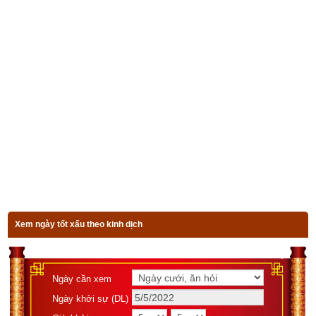
giả hãy nhập đủ ngày giờ tháng năm sinh bên vào phần mềm
luận giải vận mệnh trọn đời
 chính xác nhất hiện nay của 
chúng tôi ở bên dưới.
Xem bói vận mệnh trọn đời
Ngày sinh(DL)
Giờ sinh
Giới tính
Xem ngày tốt xấu theo kinh dịch
Luận giải
Ngày cần xem
Ngày khởi sự (DL)