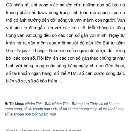
Cổ nhân rất coi trọng việc nghiên cứu những con số bởi nó 
không phải chỉ được dùng trong tính toán mà chúng còn có 
thể có ảnh hưởng đến đời sống và vận mệnh con người. Vạn 
vật sinh ra đều gắn liền với các con số. Mỗi chúng ta sống 
trong vạn vật cũng đều có các con số gắn với mình. Ngay từ 
khi sinh ra vận mệnh của một người đã gắn liền Bát tự gồm 
Giờ - Ngày – Tháng – Năm sinh của người đó được đo lường 
bởi các con số. Rồi lớn lên các con số gắn theo chúng ta như 
hình với bóng trong cuộc sống hàng ngày như số điện thoại, 
số tài khoản ngân hàng, số thẻ ATM, số căn cước công dân, 
biển số xe, số sổ bảo hiểm, …
Trước đây khi đăng ký tài khoản ngân hàng thì khách hàng 
được ngân hàng cấp số tài khoản ngẫu nhiên từ 7 đến 17 số 
Từ khóa:
Nhâm Thìn
,
Tuổi Nhâm Thìn
,
Trường lưu Thủy
,
số tài khoản
tùy thuộc vào từng ngân hàng, vì là ngẫu nhiên nên không 
ngân hàng
,
số tài khoản hợp tuổi
,
số tài khoản phong thủy
,
số tài khoản đẹp
,
số tài khoản hợp tuổi Nhâm Thìn
theo qui luật nào cả và rất khó nhớ. Tuy nhiên cùng với sự 
phát triển của công nghệ, từ năm 2021 hầu hết các ngân hàng 