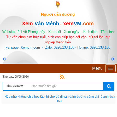
Người dẫn đường
Xem
Vận Mệnh
-
xem
VM
.com
Website số 1 về Phong thủy - Xem bói - Xem ngày – Kinh dịch - Tâm linh
Tư vấn chọn sim hợp tuổi, sinh con giúp bạn cải vận, hút tài lộc, sự
nghiệp thăng tiến
Fanpage: Xemvm.com - Zalo: 0926.138.186 - Hotline: 0926.138.186
Menu
Thứ bảy, 08/08/2026
Nếu như không chịu học tập thì cho dù đi vạn dặm đường cũng chỉ là anh đưa
thư.