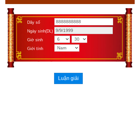
4 số trong 17 số).
Dãy số
Ngày sinh(DL)
Giờ sinh
Giới tính
Luận giải