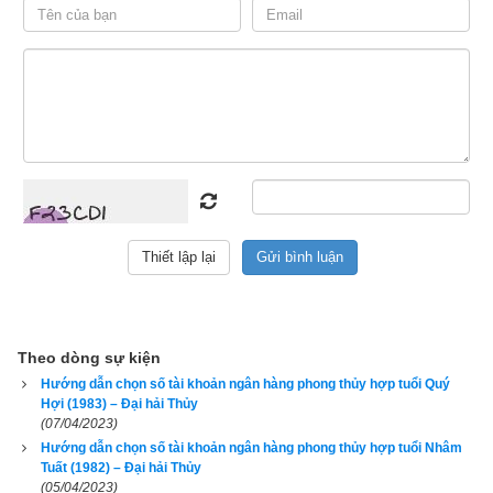
số điện thoại cũng vậy cũng là số điện thoại đó nhưng người 
này dùng thì lại thấy vận số càng lúc càng suy, bán đi cho 
người khác thì chủ mới dùng lại thấy công việc ngày càng 
may mắn thuận lợi hơn, đó là bởi vì số điện thoại đó khắc với 
tuổi của chủ cũ và hợp với tuổi của chủ mới. Như vậy tiêu chí 
để chọn số tài khoản ngân hàng đầu tiên phải là hợp tuổi, tiếp 
đến mới là có phong thủy tốt, rồi cuối cùng mới là
số tài khoản 
đẹp
.
1. Hướng dẫn chọn số tài khoản có ngũ hành hợp tuổi 
2012 Nhâm Thìn (
壬辰
)
Theo dòng sự kiện
Hướng dẫn chọn số tài khoản ngân hàng phong thủy hợp tuổi Quý
Hợi (1983) – Đại hải Thủy
(07/04/2023)
Hướng dẫn chọn số tài khoản ngân hàng phong thủy hợp tuổi Nhâm
Tuất (1982) – Đại hải Thủy
(05/04/2023)