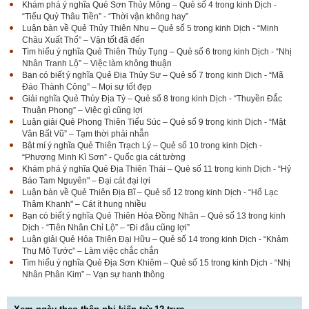
Khám phá ý nghĩa Quẻ Sơn Thủy Mông – Quẻ số 4 trong kinh Dịch -
“Tiểu Quỷ Thâu Tiền” - “Thời vận không hay”
Luận bàn về Quẻ Thủy Thiên Nhu – Quẻ số 5 trong kinh Dịch - “Minh
Châu Xuất Thổ” – Vận tốt đã đến
Tìm hiểu ý nghĩa Quẻ Thiên Thủy Tụng – Quẻ số 6 trong kinh Dịch - “Nhị
Nhân Tranh Lộ” – Việc làm không thuận
Bạn có biết ý nghĩa Quẻ Địa Thủy Sư – Quẻ số 7 trong kinh Dịch - “Mã
Đáo Thành Công” – Mọi sự tốt đẹp
Giải nghĩa Quẻ Thủy Địa Tỷ – Quẻ số 8 trong kinh Dịch - “Thuyền Đắc
Thuận Phong” – Việc gì cũng lợi
Luận giải Quẻ Phong Thiên Tiểu Súc – Quẻ số 9 trong kinh Dịch - “Mật
Vân Bất Vũ” – Tạm thời phải nhẫn
Bật mí ý nghĩa Quẻ Thiên Trạch Lý – Quẻ số 10 trong kinh Dịch -
“Phượng Minh Kì Sơn” - Quốc gia cát tường
Khám phá ý nghĩa Quẻ Địa Thiên Thái – Quẻ số 11 trong kinh Dịch - “Hỷ
Báo Tam Nguyên" – Đại cát đại lợi
Luận bàn về Quẻ Thiên Địa Bĩ – Quẻ số 12 trong kinh Dịch - “Hổ Lạc
Thâm Khanh" – Cát ít hung nhiều
Bạn có biết ý nghĩa Quẻ Thiên Hỏa Đồng Nhân – Quẻ số 13 trong kinh
Dịch - “Tiên Nhân Chỉ Lộ” – “Đi đâu cũng lợi”
Luận giải Quẻ Hỏa Thiên Đại Hữu – Quẻ số 14 trong kinh Dịch - “Khảm
Thụ Mô Tước” – Làm việc chắc chắn
Tìm hiểu ý nghĩa Quẻ Địa Sơn Khiêm – Quẻ số 15 trong kinh Dịch - “Nhị
Nhân Phân Kim” – Vạn sự hanh thông