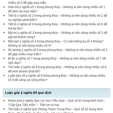
nhiều số 0 để gặp may mắn
Giải mã ý nghĩa số 1 trong phong thủy – Những ai nên dùng nhiều số 1
để đem lại may mắn?
Tiết lộ ý nghĩa số 2 trong phong thủy – Những ai nên dùng nhiều số 2 để
sự nghiệp phát triển?
Tiết lộ ý nghĩa số 6 trong phong thủy – Những ai nên dùng nhiều số 6 để
hút tài lộc?
Bật mí ý nghĩa số 3 trong phong thủy – Những ai nên dùng nhiều số 3 để
gặt hái thành công?
Bất ngờ ý nghĩa số 4 trong phong thủy – Có nên kiêng kỵ số 4 không?
Những ai nên dùng nhiều số 4?
Ấn tượng ý nghĩa số 5 trong phong thủy – Những ai nên dùng nhiều số 5
để gặp nhiều may mắn?
Bí ẩn ý nghĩa số 7 trong phong thủy – Những ai nên dùng nhiều số 7 để
ngộ đạo?
Tìm hiểu ý nghĩa số 8 trong phong thủy – Những ai nên dùng nhiều số 8
để kinh doanh phát tài?
Luận bàn về ý nghĩa số 9 trong phong thủy – Những ai nên dùng nhiều
số 9 để sống vui sống khỏe?
Luận giải ý nghĩa 64 quẻ dịch
Khám phá ý nghĩa Quẻ Lôi Sơn Tiểu Quá – Quẻ số 62 trong kinh Dịch -
“Cấp Qua Tiểu Kiều” – Tiến lợi lui hại.
Tìm hiểu ý nghĩa Quẻ Phong Trạch Trung Phu – Quẻ số 61 trong kinh