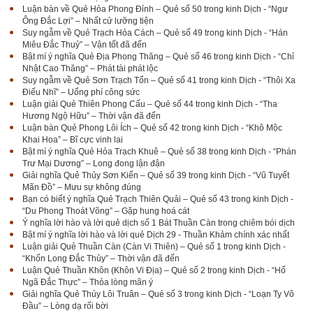
Luận bàn về Quẻ Hỏa Phong Đỉnh – Quẻ số 50 trong kinh Dịch - “Ngư
Ông Đắc Lợi” – Nhất cử lưỡng tiện
Suy ngẫm về Quẻ Trạch Hỏa Cách – Quẻ số 49 trong kinh Dịch - “Hán
Miêu Đắc Thuỷ” – Vận tốt đã đến
Bật mí ý nghĩa Quẻ Địa Phong Thăng – Quẻ số 46 trong kinh Dịch - “Chỉ
Nhật Cao Thăng” – Phát tài phát lộc
Suy ngẫm về Quẻ Sơn Trạch Tổn – Quẻ số 41 trong kinh Dịch - “Thôi Xa
Điếu Nhĩ” – Uổng phí công sức
Luận giải Quẻ Thiên Phong Cấu – Quẻ số 44 trong kinh Dịch - “Tha
Hương Ngộ Hữu” – Thời vận đã đến
Luận bàn Quẻ Phong Lôi Ích – Quẻ số 42 trong kinh Dịch - “Khô Mộc
Khai Hoa” – Bĩ cực vinh lai
Bật mí ý nghĩa Quẻ Hỏa Trạch Khuê – Quẻ số 38 trong kinh Dịch - “Phán
Trư Mại Dương” – Long đong lận đận
Giải nghĩa Quẻ Thủy Sơn Kiển – Quẻ số 39 trong kinh Dịch - “Vũ Tuyết
Mãn Đồ” – Mưu sự không đúng
Bạn có biết ý nghĩa Quẻ Trạch Thiên Quải – Quẻ số 43 trong kinh Dịch -
“Du Phong Thoát Võng” – Gặp hung hoá cát
Ý nghĩa lời hào và lời quẻ dịch số 1 Bát Thuần Càn trong chiêm bói dịch
Bật mí ý nghĩa lời hào và lời quẻ Dịch 29 - Thuần Khảm chính xác nhất
Luận giải Quẻ Thuần Càn (Càn Vi Thiên) – Quẻ số 1 trong kinh Dịch -
“Khốn Long Đắc Thủy” – Thời vận đã đến
Luận Quẻ Thuần Khôn (Khôn Vi Địa) – Quẻ số 2 trong kinh Dịch - “Hổ
Ngã Đắc Thực” – Thỏa lòng mãn ý
Giải nghĩa Quẻ Thủy Lôi Truân – Quẻ số 3 trong kinh Dịch - “Loạn Ty Vô
Đầu” – Lòng dạ rối bời