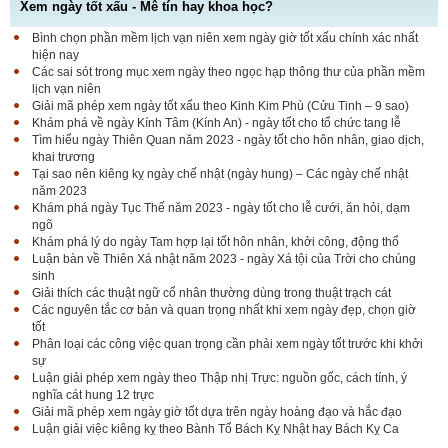
Xem ngày tốt xấu - Mê tín hay khoa học?
Bình chọn phần mềm lịch vạn niên xem ngày giờ tốt xấu chính xác nhất
hiện nay
Các sai sót trong mục xem ngày theo ngọc hạp thông thư của phần mềm
lịch vạn niên
Giải mã phép xem ngày tốt xấu theo Kinh Kim Phù (Cửu Tinh – 9 sao)
Khám phá về ngày Kính Tâm (Kính An) - ngày tốt cho tổ chức tang lễ
Tìm hiểu ngày Thiên Quan năm 2023 - ngày tốt cho hôn nhân, giao dịch,
khai trương
Tại sao nên kiêng kỵ ngày chế nhật (ngày hung) – Các ngày chế nhật
năm 2023
Khám phá ngày Tục Thế năm 2023 - ngày tốt cho lễ cưới, ăn hỏi, dạm
ngõ
Khám phá lý do ngày Tam hợp lại tốt hôn nhân, khởi công, động thổ
Luận bàn về Thiên Xá nhật năm 2023 - ngày Xá tội của Trời cho chúng
sinh
Giải thích các thuật ngữ cổ nhân thường dùng trong thuật trạch cát
Các nguyên tắc cơ bản và quan trọng nhất khi xem ngày đẹp, chọn giờ
tốt
Phân loại các công việc quan trọng cần phải xem ngày tốt trước khi khởi
sự
Luận giải phép xem ngày theo Thập nhị Trực: nguồn gốc, cách tính, ý
nghĩa cát hung 12 trực
Giải mã phép xem ngày giờ tốt dựa trên ngày hoàng đạo và hắc đạo
Luận giải việc kiêng kỵ theo Bành Tổ Bách Kỵ Nhật hay Bách Kỵ Ca