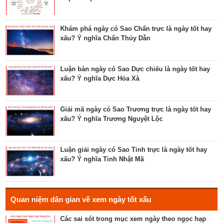
Tìm hiểu về ngày Phổ hộ (Phả hộ, Hội hộ) tốt cho
hôn nhân, xuất hành, chữa bệnh
Khám phá ngày có Sao Chẩn trực là ngày tốt hay
xấu? Ý nghĩa Chẩn Thủy Dẫn
Tìm hiểu về ngày Phúc Sinh tốt cho tế lễ cầu
phúc, cầu tự, cầu thọ, cầu tài lộc
Luận bàn ngày có Sao Dực chiếu là ngày tốt hay
xấu? Ý nghĩa Dực Hỏa Xà
Luận bàn về ngày Ích Hậu năm 2023 - ngày tốt cho
lễ cưới, khởi công, tu tạo nhà cửa
Giải mã ngày có Sao Trương trực là ngày tốt hay
xấu? Ý nghĩa Trương Nguyệt Lộc
Luận bàn về ngày Thánh Tâm năm 2023 - ngày tốt
cho tế lễ, cầu phúc
Luận giải ngày có Sao Tinh trực là ngày tốt hay
xấu? Ý nghĩa Tinh Nhật Mã
Luận bàn về ngày Thiên Mã năm 2023 - ngày tốt
cho xuất hành, giao dịch, cầu tài lộc
Hé lộ ngày có Sao Liễu trực là ngày tốt hay xấu? Ý
Quan niệm dân gian về xem ngày tốt xấu
nghĩa Liễu Thổ Chương
Các sai sót trong mục xem ngày theo ngọc hạp