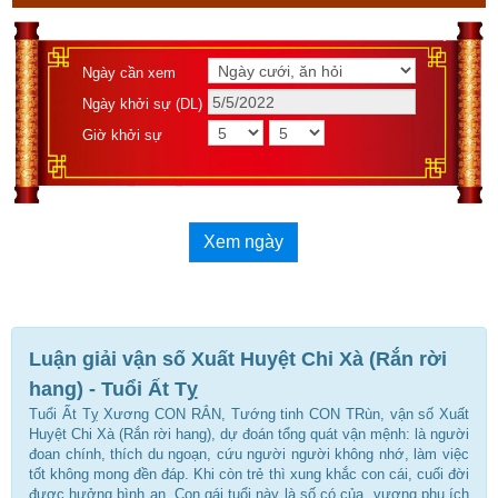
Ngày cần xem
Ngày khởi sự (DL)
Giờ khởi sự
Xem ngày
Luận giải vận số Xuất Huyệt Chi Xà (Rắn rời
hang) - Tuổi Ất Tỵ
Tuổi Ất Tỵ Xương CON RẮN, Tướng tinh CON TRùn, vận số Xuất
Huyệt Chi Xà (Rắn rời hang), dự đoán tổng quát vận mệnh: là người
đoan chính, thích du ngoạn, cứu người người không nhớ, làm việc
tốt không mong đền đáp. Khi còn trẻ thì xung khắc con cái, cuối đời
được hưởng bình an. Con gái tuổi này là số có của, vượng phu ích