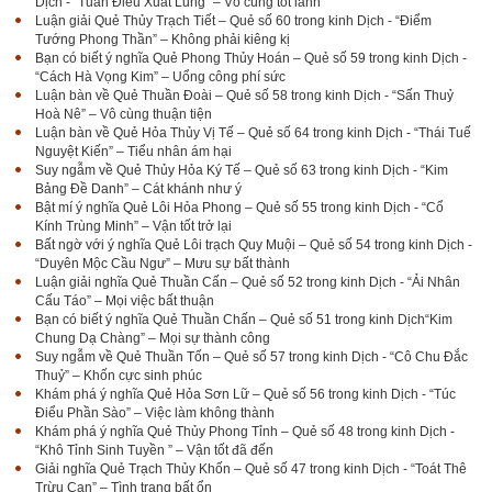
Dịch - “Tuấn Điểu Xuất Lung” – Vô cùng tốt lành
Luận giải Quẻ Thủy Trạch Tiết – Quẻ số 60 trong kinh Dịch - “Điểm
Tướng Phong Thần” – Không phải kiêng kị
Bạn có biết ý nghĩa Quẻ Phong Thủy Hoán – Quẻ số 59 trong kinh Dịch -
“Cách Hà Vọng Kim” – Uổng công phí sức
Luận bàn về Quẻ Thuần Đoài – Quẻ số 58 trong kinh Dịch - “Sấn Thuỷ
Hoà Nê” – Vô cùng thuận tiện
Luận bàn về Quẻ Hỏa Thủy Vị Tế – Quẻ số 64 trong kinh Dịch - “Thái Tuế
Nguyệt Kiến” – Tiểu nhân ám hại
Suy ngẫm về Quẻ Thủy Hỏa Ký Tế – Quẻ số 63 trong kinh Dịch - “Kim
Bảng Đề Danh” – Cát khánh như ý
Bật mí ý nghĩa Quẻ Lôi Hỏa Phong – Quẻ số 55 trong kinh Dịch - “Cổ
Kính Trùng Minh” – Vận tốt trở lại
Bất ngờ với ý nghĩa Quẻ Lôi trạch Quy Muội – Quẻ số 54 trong kinh Dịch -
“Duyên Mộc Cầu Ngư” – Mưu sự bất thành
Luận giải nghĩa Quẻ Thuần Cấn – Quẻ số 52 trong kinh Dịch - “Ải Nhân
Cấu Táo” – Mọi việc bất thuận
Bạn có biết ý nghĩa Quẻ Thuần Chấn – Quẻ số 51 trong kinh Dịch“Kim
Chung Dạ Chàng” – Mọi sự thành công
Suy ngẫm về Quẻ Thuần Tốn – Quẻ số 57 trong kinh Dịch - “Cô Chu Đắc
Thuỷ” – Khốn cực sinh phúc
Khám phá ý nghĩa Quẻ Hỏa Sơn Lữ – Quẻ số 56 trong kinh Dịch - “Túc
Điểu Phần Sào” – Việc làm không thành
Khám phá ý nghĩa Quẻ Thủy Phong Tỉnh – Quẻ số 48 trong kinh Dịch -
“Khô Tỉnh Sinh Tuyền ” – Vận tốt đã đến
Giải nghĩa Quẻ Trạch Thủy Khốn – Quẻ số 47 trong kinh Dịch - “Toát Thê
Trừu Can” – Tình trạng bất ổn