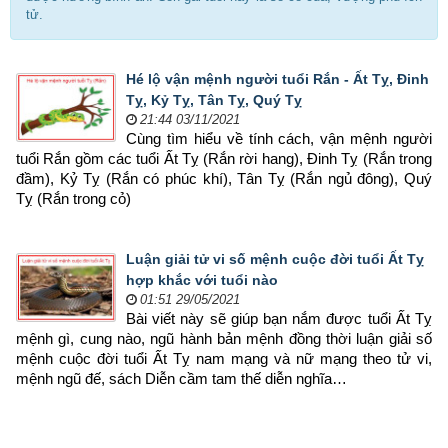
tử.
Hé lộ vận mệnh người tuổi Rắn - Ất Tỵ, Đinh
Tỵ, Kỷ Tỵ, Tân Tỵ, Quý Tỵ
21:44 03/11/2021
Cùng tìm hiểu về tính cách, vận mệnh người 
tuổi Rắn gồm các tuổi Ất Tỵ (Rắn rời hang), Đinh Tỵ (Rắn trong 
đầm), Kỷ Tỵ (Rắn có phúc khí), Tân Tỵ (Rắn ngủ đông), Quý 
Tỵ (Rắn trong cỏ)
Luận giải tử vi số mệnh cuộc đời tuổi Ất Tỵ
hợp khắc với tuổi nào
01:51 29/05/2021
Bài viết này sẽ giúp bạn nắm được tuổi Ất Tỵ 
mệnh gì, cung nào, ngũ hành bản mệnh đồng thời luận giải số 
mệnh cuộc đời tuổi Ất Tỵ nam mạng và nữ mạng theo tử vi, 
mệnh ngũ đế, sách Diễn cầm tam thế diễn nghĩa…