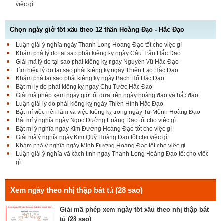
việc gì
Chọn ngày giờ tốt xấu theo 12 thần Hoàng Đạo - Hắc Đạo
Luận giải ý nghĩa ngày Thanh Long Hoàng Đạo tốt cho việc gì
Luận bàn Sao Phòng tốt hay xấu – Tính chất và ý
Khám phá lý do tại sao phải kiêng kỵ ngày Câu Trần Hắc Đạo
nghĩa Phòng Nhật Thố
Giải mã lý do tại sao phải kiêng kỵ ngày Nguyên Vũ Hắc Đạo
Tìm hiểu lý do tại sao phải kiêng kỵ ngày Thiên Lao Hắc Đạo
Khám phá tại sao phải kiêng kỵ ngày Bạch Hổ Hắc Đạo
Bật mí lý do phải kiêng kỵ ngày Chu Tước Hắc Đạo
Bật mí Sao Đê tốt hay xấu – Tính chất và ý nghĩa
Giải mã phép xem ngày giờ tốt dựa trên ngày hoàng đạo và hắc đạo
Đê Thổ Lạc
Luận giải lý do phải kiêng kỵ ngày Thiên Hình Hắc Đạo
Bật mí việc nên làm và việc kiêng kỵ trong ngày Tư Mệnh Hoàng Đạo
Bật mí ý nghĩa ngày Ngọc Đường Hoàng Đạo tốt cho việc gì
Bật mí ý nghĩa ngày Kim Đường Hoàng Đạo tốt cho việc gì
Giải mã Sao Cang tốt hay xấu – Tính chất và ý
Giải mã ý nghĩa ngày Kim Quỹ Hoàng Đạo tốt cho việc gì
nghĩa Cang Kim long
Khám phá ý nghĩa ngày Minh Đường Hoàng Đạo tốt cho việc gì
Luận giải ý nghĩa và cách tính ngày Thanh Long Hoàng Đạo tốt cho việc
gì
Luận giải Sao Giác tốt hay xấu – Tính chất và ý
nghĩa Giác Mộc Giao
Xem ngày theo nhị thập bát tú (28 sao)
Giải mã phép xem ngày tốt xấu theo nhị thập bát
tú (28 sao)