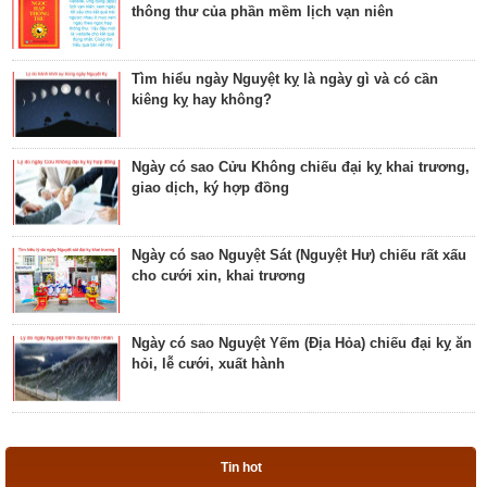
thông thư của phần mềm lịch vạn niên
Luận bàn ngày có Sao Quỷ chiếu là ngày tốt hay
xấu? Ý nghĩa Quỷ Kim Dương
Tìm hiểu ngày Nguyệt kỵ là ngày gì và có cần
kiêng kỵ hay không?
Bật mí ngày có Sao Tỉnh chiếu là ngày tốt hay
ngày xấu? Ý nghĩa Tỉnh Mộc Hãn
Ngày có sao Cửu Không chiếu đại kỵ khai trương,
giao dịch, ký hợp đồng
Giải mã ngày có Sao Sâm chiếu là ngày tốt hay
ngày xấu? Ý nghĩa Sâm Thủy Viên
Ngày có sao Nguyệt Sát (Nguyệt Hư) chiếu rất xấu
cho cưới xin, khai trương
Khám phá ngày có Sao Chủy là ngày tốt hay ngày
xấu? Ý nghĩa Chủy Hỏa Hầu
Ngày có sao Nguyệt Yếm (Địa Hỏa) chiếu đại kỵ ăn
hỏi, lễ cưới, xuất hành
Luận giải ngày có Sao Tất chiếu là ngày tốt hay
ngày xấu? Ý nghĩa Tất Nguyệt Ô
Ngày có sao Nguyệt Hỏa (Nguyệt Hại) trực rất xấu
cho cưới hỏi, giao dịch, khai trương
Giải mã ngày có Sao Mão chiếu là ngày tốt hay
Tin hot
xấu? Ý nghĩa Mão Nhật Kê