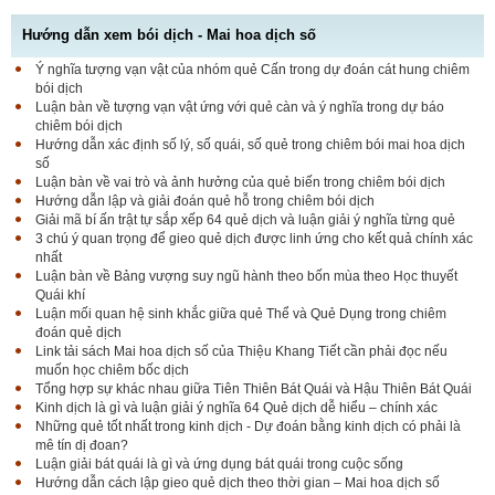
Hướng dẫn xem bói dịch - Mai hoa dịch số
Ý nghĩa tượng vạn vật của nhóm quẻ Cấn trong dự đoán cát hung chiêm
bói dịch
Luận bàn về tượng vạn vật ứng với quẻ càn và ý nghĩa trong dự báo
chiêm bói dịch
Hướng dẫn xác định số lý, số quái, số quẻ trong chiêm bói mai hoa dịch
số
Luận bàn về vai trò và ảnh hưởng của quẻ biến trong chiêm bói dịch
Hướng dẫn lập và giải đoán quẻ hỗ trong chiêm bói dịch
Giải mã bí ấn trật tự sắp xếp 64 quẻ dịch và luận giải ý nghĩa từng quẻ
3 chú ý quan trọng để gieo quẻ dịch được linh ứng cho kết quả chính xác
nhất
Luận bàn về Bảng vượng suy ngũ hành theo bốn mùa theo Học thuyết
Quái khí
Luận mối quan hệ sinh khắc giữa quẻ Thể và Quẻ Dụng trong chiêm
đoán quẻ dịch
Link tải sách Mai hoa dịch số của Thiệu Khang Tiết cần phải đọc nếu
muốn học chiêm bốc dịch
Tổng hợp sự khác nhau giữa Tiên Thiên Bát Quái và Hậu Thiên Bát Quái
Kinh dịch là gì và luận giải ý nghĩa 64 Quẻ dịch dễ hiểu – chính xác
Những quẻ tốt nhất trong kinh dịch - Dự đoán bằng kinh dịch có phải là
mê tín dị đoan?
Luận giải bát quái là gì và ứng dụng bát quái trong cuộc sống
Hướng dẫn cách lập gieo quẻ dịch theo thời gian – Mai hoa dịch số