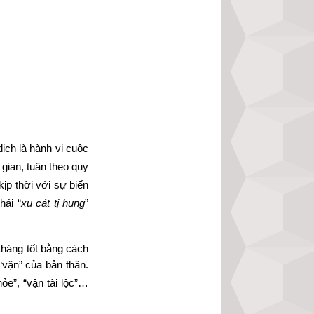
dịch là hành vi cuộc 
gian, tuân theo quy 
ịp thời với sự biến 
hái “
xu cát tị hung
” 
háng tốt bằng cách 
vận” của bản thân. 
e”, “vận tài lộc”… 