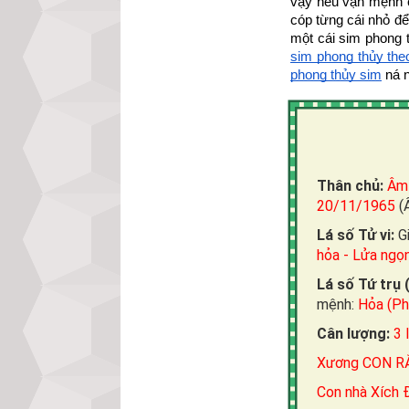
vậy nếu vận mệnh củ
cóp từng cái nhỏ để
một cái sim phong 
sim phong thủy the
phong thủy sim
 ná 
Thân chủ:
Âm
20/11/1965
(
Lá số Tử vi:
G
hỏa - Lửa ngọ
Lá số Tứ trụ 
mệnh:
Hỏa (Ph
Cân lượng:
3 
Xương CON RẮN
Con nhà Xích 