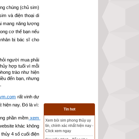
ng chúng (chủ sim)
im và điện thoại di 
ại mang năng lượng 
ong cơ thể bạn nếu 
hân bị bác sĩ cho 
hỏi người mua phải 
hủy hợp tuổi vì mỗi 
hong trào như hiện 
iều đến bạn, nhưng 
.
vm.com
 rất vinh dự 
hiện nay. Đó là vì:
Tin hot
trong phần mềm
 xem 
Tổng kho sim phong thủy -
website khác không 
Sim hợp tuổi - Sim hợp
thủy 4 số cuối điện 
mệnh giá rẻ nhất thị trường