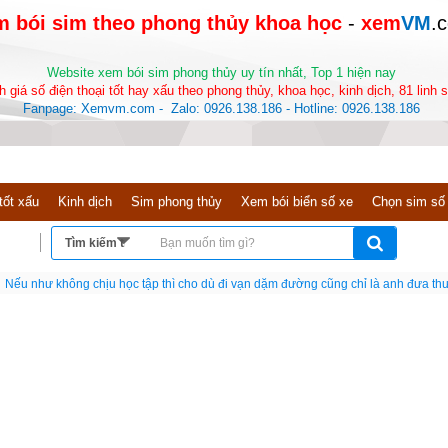
 bói sim theo phong thủy khoa học 
-
 xem
VM
.
Website xem bói sim phong thủy uy tín nhất, Top 1 hiện nay
 giá số điện thoại tốt hay xấu theo phong thủy, khoa học, kinh dịch, 81 linh
Fanpage: Xemvm.com -  Zalo: 0926.138.186 - Hotline: 0926.138.186
tốt xấu
Kinh dịch
Sim phong thủy
Xem bói biển số xe
Chọn sim số
có thể giúp bao nhiêu người thành công, thì sẽ có bấy nhiêu người giúp bạn thành