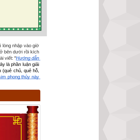
i lòng nhập vào giờ 
ở bên dưới rồi kích 
i viết: 
“
Hướng dẫn 
ây là phần luận giải 
 (quẻ chủ, quẻ hỗ, 
sim phong thủy này 