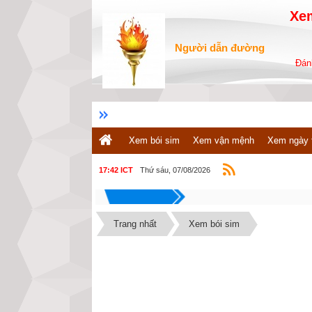
Xem
Người dẫn đường
Đánh
Xem bói sim
Xem vận mệnh
Xem ngày 
Thứ sáu, 07/08/2026
17:42 ICT
Bạn 
Trang nhất
Xem bói sim