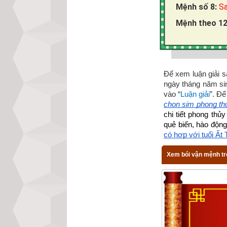
Mệnh số 8:
Sa
Mệnh theo 12
Để xem luận giải sâ
ngày tháng năm si
vào “
Luận giải
”. Để
chọn sim phong th
chi tiết phong thủ
quẻ biến, hào động
có hợp với tuổi Ất 
Xem bói vận mệnh tr