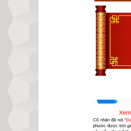
Xem 
Cổ nhân đã nói “
Đạ
phước được trời giú