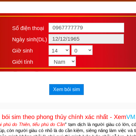
Số điện thoại
Ngày sinh(DL)
Giờ sinh
Giới tính
Xem bói sim
bói sim theo phong thủy chính xác nhất - Xem
VM
i phú do Thiên, tiểu phú do Cần
” tạm dịch là người giàu có lớn, có 
p, còn người giàu có nhỏ là do cần kiệm, siêng năng làm việc và ti