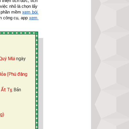
hiện tích đức, tích 
iệc nhỏ là chọn lấy 
a phần mềm 
xem bói 
n công cụ, app 
xem 
Quý Mùi
ngày
ỏa (Phú đăng
m
Ất Tỵ
, Bản
g)