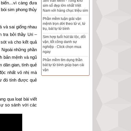
ẻ biến…
vì càng đưa 
Xem bói sim phong thủy
bói sim phong thủy 
theo khoa học tử vi, tứ trụ
chính xác nhất
 và sai giống nhau 
Mua sim Thần tài, Thần tài
theo bạn! Giao sim miễn phí
 tra bởi thầy Uri – 
ót và cho kết quả 
Xem ngày đẹp - chọn ngày
. Ngoài những phần 
tốt khởi sự theo kinh dịch
chính xác nhất
h bản mệnh và ngũ 
 dân gian, tính quẻ 
Tổng Kho Sim Năm sinh 0x -
9x - 8x -7x -6x giá rẻ nhất thị
ộc nhất vô nhị mà 
trường - Click xem ngay
 đó tính được quẻ 
g qua loạt bài viết 
sự so sánh với các 