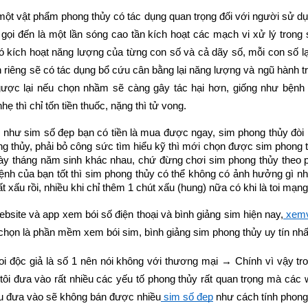
 một vật phẩm phong thủy có tác dụng quan trọng đối với 
người sử dụ
gọi đến là một lần sóng cao tần kích hoạt các mạch vi xử lý trong s
ó kích hoạt năng lượng của từng con số và cả dãy số, mỗi con số l
h riêng sẽ có tác dụng bổ cứu cân bằng lại năng lượng và ngũ hành tr
gược lại nếu chọn nhầm sẽ càng gây tác hại hơn, giống như bệnh n
ẹ thì chỉ tốn tiền thuốc, nặng thì tử vong.
g như
 sim số đẹp
 bạn có tiền là mua được ngay, sim phong thủy đòi 
ng thủy, phải bỏ công sức tìm hiểu kỹ thì mới chọn được sim phong t
ày tháng năm sinh khác nhau, chứ đừng chơi sim phong thủy theo p
nh của bạn tốt thì
 sim phong thủy
 có thể không có ảnh hưởng gì nh
 xấu rồi, nhiều khi chỉ thêm 1 chút xấu (hung) nữa có khi là toi mạng
bsite và app xem bói số điện thoại và bình giảng sim hiện nay,
 xem
chọn là phần mềm xem bói sim, bình giảng sim phong thủy uy tín nhất 
coi độc giả là số 1 nên nói không với thương mại → Chính vì vậy 
tôi đưa vào rất nhiều các yếu tố phong thủy rất quan trọng mà các 
u đưa vào sẽ không bán được nhiều
 sim số đẹp
 như cách tính phong 