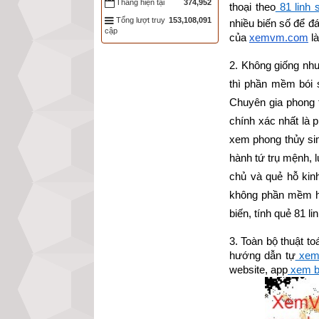
Tháng hiện tại
374,952
thoại theo
 81 linh 
Tổng lượt truy
153,108,091
nhiều biến số để đ
cập
của
xemvm.com
 l
2. Không giống như
thì phần mềm 
bói
Chuyên gia phong t
chính xác nhất là 
xem phong thủy si
hành tứ trụ mệnh, l
chủ và quẻ hỗ kin
không phần mềm ha
biến, tính quẻ 81 l
3. Toàn bộ thuật 
hướng dẫn tự
 xem
website, app
 xem b