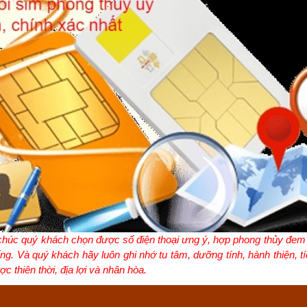
 chúc quý khách chọn được số điện thoại ưng ý, hợp phong thủy đem
ng. Và quý khách hãy luôn ghi nhớ tu tâm, dưỡng tính, hành thiện, tí
c thiên thời, địa lợi và nhân hòa.