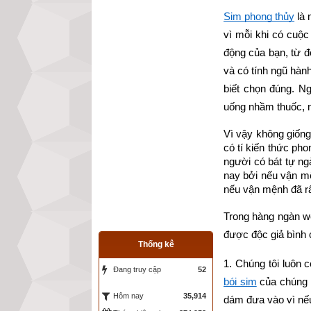
Sim phong thủy
 là
vì mỗi khi có cuộc 
động của bạn, từ đ
và có tính ngũ hàn
biết chọn đúng. N
uống nhầm thuốc, nh
Vì vậy không giốn
có tí kiến thức pho
người có bát tự ng
nay bởi nếu vận mệ
nếu vận mệnh đã rất
Trong hàng ngàn we
được độc giả bình 
Thống kê
1. Chúng tôi luôn 
Đang truy cập
52
bói sim
 của chúng 
35,914
Hôm nay
dám đưa vào vì nế