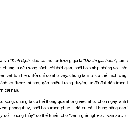
ại và “
Kinh Dịch
” đều có một tư tưởng gọi là “
Dữ thì giai hành
”, tạm 
chúng ta đều song hành với thời gian, phối hợp nhịp nhàng với thời 
 vạn vật tự nhiên. Bởi chỉ có như vậy, chúng ta mới có thể thích ứng k
tránh xa được tai họa, gặp nhiều lương duyên, từ đó đạt đến trạng t
h cái hại). 
ộc sống, chúng ta có thể thông qua những việc như: chọn ngày lành t
xem phong thủy, phối hợp trang phục… để xu cát tị hung nâng cao “
y đổi “phong thủy” có thể khiến cho “vận nghề nghiệp”, “vận sức khỏ