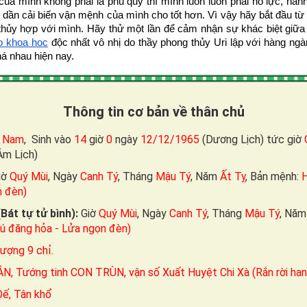
a mình không phải là phú quý thì mình luôn luôn phải nỗ lực, hành t
 dần cải biến vận mệnh của mình cho tốt hơn. Vì vậy hãy bắt đầu từ v
thủy hợp với mình. 
Hãy thử một lần để cảm nhận sự khác biệt giữ
o khoa học
 độc nhất vô nhị do thầy phong thủy Uri lập với hàng ngà
ná nhau hiện nay.
Thông tin cơ bản về thân chủ
 Nam
, Sinh vào
14
giờ
0
ngày
12/12/1965
(Dương Lịch) tức giờ
Âm Lịch)
iờ
Quý Mùi
, Ngày
Canh Tý
, Tháng
Mậu Tý
, Năm
Ất Tỵ
, Bản mệnh:
H
n đèn)
(Bát tự tử bình):
Giờ
Quý Mùi
, Ngày
Canh Tý
, Tháng
Mậu Tý
, Nă
ú đăng hỏa - Lửa ngọn đèn)
lượng 9 chỉ.
, Tướng tinh CON TRÙN, vận số Xuất Huyệt Chi Xà (Rắn rời han
Ðế, Tân khổ