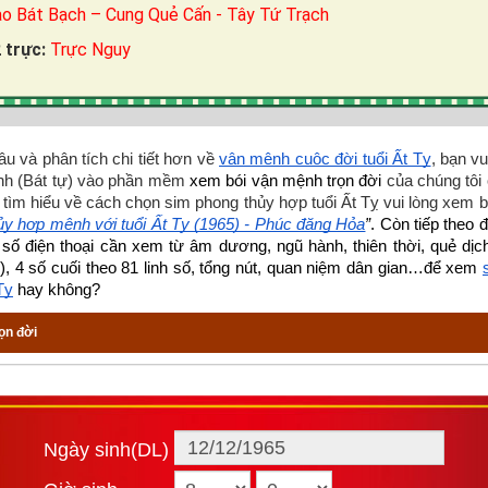
o Bát Bạch – Cung Quẻ Cấn - Tây Tứ Trạch
 trực:
Trực Nguy
u và phân tích chi tiết hơn về
vận mệnh cuộc đời tuổi Ất Tỵ
, bạn vu
nh (Bát tự) vào phần mềm 
xem bói vận mệnh trọn đời
 của chúng tôi 
 tìm hiểu về cách chọn sim phong thủy hợp tuổi Ất Tỵ vui lòng xem bà
ủy hợp mệnh với tuổi Ất Tỵ (1965) - Phúc đăng Hỏa
”
. Còn tiếp theo đ
y số điện thoại cần xem từ âm dương, ngũ hành, thiên thời, quẻ dịch
), 4 số cuối theo 81 linh số, tổng nút, quan niệm dân gian…để xem
Tỵ
 hay không?
ọn đời
Ngày sinh(DL)