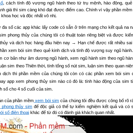
số
, cách tính độ vượng ngũ hành theo tứ trụ mệnh, hào động, qu
ánh giá thì sim càng khó đạt được điểm cao. Chính vì vậy phần mềm 
à khoa học và độc nhất vô nhị. 
 đa số các app khác lấy code có sẵn ở trên mạng cho kết quả na ná
 sim phong thủy 
của chúng tôi có thuật toán riêng biệt và được kiểm
hủy và dịch học hàng đầu hiện nay → Hạn chế được rất nhiều sai s
phần xem bói sim theo quẻ kinh dịch và tính độ vượng suy ngũ hành
m cơ bản như âm dương ngũ hành, xem ngũ hành sim theo ngũ hàn
uận sim theo Thiên thời, tính tổng số nút sim, luận sim theo quan niệm
h dịch thì phần mềm của chúng tôi còn có các phần xem bói sim đ
y app xem phong thủy sim nào có đó là: tính hào động của sim từ
inh số cho 4 số cuối của sim.
toán của phần mềm
 xem bói sim
 của chúng tôi đều được công bố rõ ràn
 phong thủy sim
 để độc giả có thể tự kiểm nghiệm kết quả và có 
ói số điện thoại
 khác để từ đó có đánh giá khách quan nhất.​