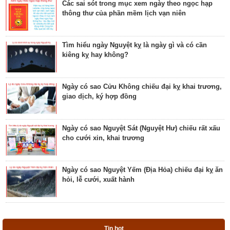
Các sai sót trong mục xem ngày theo ngọc hạp
thông thư của phần mềm lịch vạn niên
Luận bàn ngày có Sao Quỷ chiếu là ngày tốt hay
xấu? Ý nghĩa Quỷ Kim Dương
Tìm hiểu ngày Nguyệt kỵ là ngày gì và có cần
kiêng kỵ hay không?
Bật mí ngày có Sao Tỉnh chiếu là ngày tốt hay
ngày xấu? Ý nghĩa Tỉnh Mộc Hãn
Ngày có sao Cửu Không chiếu đại kỵ khai trương,
giao dịch, ký hợp đồng
Giải mã ngày có Sao Sâm chiếu là ngày tốt hay
ngày xấu? Ý nghĩa Sâm Thủy Viên
Ngày có sao Nguyệt Sát (Nguyệt Hư) chiếu rất xấu
cho cưới xin, khai trương
Khám phá ngày có Sao Chủy là ngày tốt hay ngày
xấu? Ý nghĩa Chủy Hỏa Hầu
Ngày có sao Nguyệt Yếm (Địa Hỏa) chiếu đại kỵ ăn
hỏi, lễ cưới, xuất hành
Luận giải ngày có Sao Tất chiếu là ngày tốt hay
ngày xấu? Ý nghĩa Tất Nguyệt Ô
Ngày có sao Nguyệt Hỏa (Nguyệt Hại) trực rất xấu
cho cưới hỏi, giao dịch, khai trương
Giải mã ngày có Sao Mão chiếu là ngày tốt hay
Tin hot