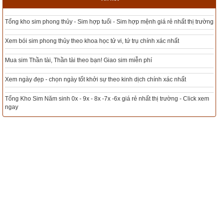
xấu? Ý nghĩa Mão Nhật Kê
Tổng kho sim phong thủy - Sim hợp tuổi - Sim hợp mệnh giá rẻ nhất thị trường
Ngày có sao xấu Thiên Tặc trực chiếu đại kỵ xuất
hành, khai trương
Luận bàn ngày có Sao Vị chiếu là ngày tốt hay
Xem bói sim phong thủy theo khoa học tử vi, tứ trụ chính xác nhất
xấu? Ý nghĩa Vị Thổ Trĩ
Mua sim Thần tài, Thần tài theo bạn! Giao sim miễn phí
Ngày có sao Thổ phù (Thổ phủ) chiếu đại kỵ khởi
công, động thổ, mai táng
Bật mí ngày có Sao Lâu là ngày tốt hay xấu? Ý
Xem ngày đẹp - chọn ngày tốt khởi sự theo kinh dịch chính xác nhất
nghĩa Lâu Kim Cẩu
Tổng Kho Sim Năm sinh 0x - 9x - 8x -7x -6x giá rẻ nhất thị trường - Click xem
Ngày có sao Thiên Lại trực xấu mọi việc, nhất là
ngay
hôn nhân, khai trương, khởi công
Luận giải ngày có Sao Khuê là ngày tốt hay xấu?
Ý nghĩa Khuê Mộc Lang
Ngày có sao Kiếp Sát chiếu đại kỵ hôn nhân, an
táng, xây dựng, xuất hành
Khám phá ngày có Sao Bích là ngày tốt hay xấu?
Ý nghĩa Bích Thủy Du
Khám phá ngày Lộc Khố (Thiên Phủ) - ngày tốt
khai trương, ký hợp đồng
Luận giải Sao Thất là sao tốt hay xấu? Tính chất
và ý nghĩa Thất Hảo Trư