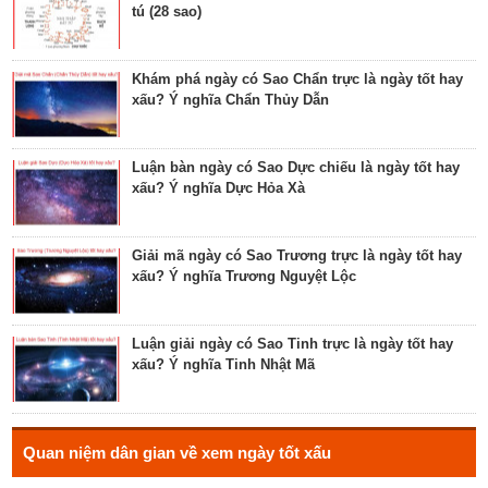
tú (28 sao)
Tìm hiểu về ngày Phổ hộ (Phả hộ, Hội hộ) tốt cho
hôn nhân, xuất hành, chữa bệnh
Khám phá ngày có Sao Chẩn trực là ngày tốt hay
xấu? Ý nghĩa Chẩn Thủy Dẫn
Tìm hiểu về ngày Phúc Sinh tốt cho tế lễ cầu
phúc, cầu tự, cầu thọ, cầu tài lộc
Luận bàn ngày có Sao Dực chiếu là ngày tốt hay
xấu? Ý nghĩa Dực Hỏa Xà
Luận bàn về ngày Ích Hậu năm 2023 - ngày tốt cho
lễ cưới, khởi công, tu tạo nhà cửa
Giải mã ngày có Sao Trương trực là ngày tốt hay
xấu? Ý nghĩa Trương Nguyệt Lộc
Luận bàn về ngày Thánh Tâm năm 2023 - ngày tốt
cho tế lễ, cầu phúc
Luận giải ngày có Sao Tinh trực là ngày tốt hay
xấu? Ý nghĩa Tinh Nhật Mã
Luận bàn về ngày Thiên Mã năm 2023 - ngày tốt
cho xuất hành, giao dịch, cầu tài lộc
Hé lộ ngày có Sao Liễu trực là ngày tốt hay xấu? Ý
Quan niệm dân gian về xem ngày tốt xấu
nghĩa Liễu Thổ Chương