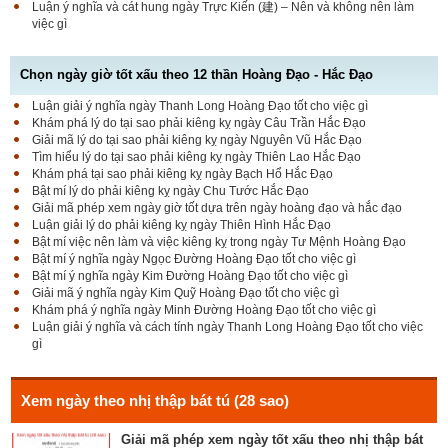
Luận ý nghĩa và cát hung ngày Trực Kiến (建) – Nên và không nên làm
việc gì
Chọn ngày giờ tốt xấu theo 12 thần Hoàng Đạo - Hắc Đạo
Luận giải ý nghĩa ngày Thanh Long Hoàng Đạo tốt cho việc gì
Luận bàn Sao Phòng tốt hay xấu – Tính chất và ý
Khám phá lý do tại sao phải kiêng kỵ ngày Câu Trần Hắc Đạo
nghĩa Phòng Nhật Thố
Giải mã lý do tại sao phải kiêng kỵ ngày Nguyên Vũ Hắc Đạo
Tìm hiểu lý do tại sao phải kiêng kỵ ngày Thiên Lao Hắc Đạo
Khám phá tại sao phải kiêng kỵ ngày Bạch Hổ Hắc Đạo
Bật mí lý do phải kiêng kỵ ngày Chu Tước Hắc Đạo
Bật mí Sao Đê tốt hay xấu – Tính chất và ý nghĩa
Giải mã phép xem ngày giờ tốt dựa trên ngày hoàng đạo và hắc đạo
Đê Thổ Lạc
Luận giải lý do phải kiêng kỵ ngày Thiên Hình Hắc Đạo
Bật mí việc nên làm và việc kiêng kỵ trong ngày Tư Mệnh Hoàng Đạo
Bật mí ý nghĩa ngày Ngọc Đường Hoàng Đạo tốt cho việc gì
Bật mí ý nghĩa ngày Kim Đường Hoàng Đạo tốt cho việc gì
Giải mã Sao Cang tốt hay xấu – Tính chất và ý
Giải mã ý nghĩa ngày Kim Quỹ Hoàng Đạo tốt cho việc gì
nghĩa Cang Kim long
Khám phá ý nghĩa ngày Minh Đường Hoàng Đạo tốt cho việc gì
Luận giải ý nghĩa và cách tính ngày Thanh Long Hoàng Đạo tốt cho việc
gì
Luận giải Sao Giác tốt hay xấu – Tính chất và ý
nghĩa Giác Mộc Giao
Xem ngày theo nhị thập bát tú (28 sao)
Giải mã phép xem ngày tốt xấu theo nhị thập bát