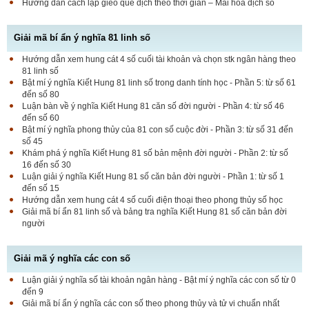
Hướng dẫn cách lập gieo quẻ dịch theo thời gian – Mai hoa dịch số
Giải mã bí ẩn ý nghĩa 81 linh số
Hướng dẫn xem hung cát 4 số cuối tài khoản và chọn stk ngân hàng theo
81 linh số
Bật mí ý nghĩa Kiết Hung 81 linh số trong danh tính học - Phần 5: từ số 61
đến số 80
Luận bàn về ý nghĩa Kiết Hung 81 căn số đời người - Phần 4: từ số 46
đến số 60
Bật mí ý nghĩa phong thủy của 81 con số cuộc đời - Phần 3: từ số 31 đến
số 45
Khám phá ý nghĩa Kiết Hung 81 số bản mệnh đời người - Phần 2: từ số
16 đến số 30
Luận giải ý nghĩa Kiết Hung 81 số căn bản đời người - Phần 1: từ số 1
đến số 15
Hướng dẫn xem hung cát 4 số cuối điện thoại theo phong thủy số học
Giải mã bí ẩn 81 linh số và bảng tra nghĩa Kiết Hung 81 số căn bản đời
người
Giải mã ý nghĩa các con số
Luận giải ý nghĩa số tài khoản ngân hàng - Bật mí ý nghĩa các con số từ 0
đến 9
Giải mã bí ẩn ý nghĩa các con số theo phong thủy và tử vi chuẩn nhất