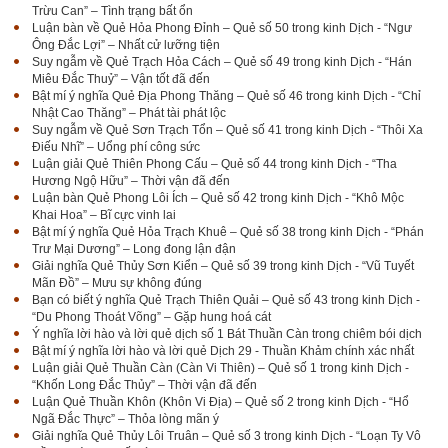
Trừu Can” – Tình trạng bất ổn
Luận bàn về Quẻ Hỏa Phong Đỉnh – Quẻ số 50 trong kinh Dịch - “Ngư
Ông Đắc Lợi” – Nhất cử lưỡng tiện
Suy ngẫm về Quẻ Trạch Hỏa Cách – Quẻ số 49 trong kinh Dịch - “Hán
Miêu Đắc Thuỷ” – Vận tốt đã đến
Bật mí ý nghĩa Quẻ Địa Phong Thăng – Quẻ số 46 trong kinh Dịch - “Chỉ
Nhật Cao Thăng” – Phát tài phát lộc
Suy ngẫm về Quẻ Sơn Trạch Tổn – Quẻ số 41 trong kinh Dịch - “Thôi Xa
Điếu Nhĩ” – Uổng phí công sức
Luận giải Quẻ Thiên Phong Cấu – Quẻ số 44 trong kinh Dịch - “Tha
Hương Ngộ Hữu” – Thời vận đã đến
Luận bàn Quẻ Phong Lôi Ích – Quẻ số 42 trong kinh Dịch - “Khô Mộc
Khai Hoa” – Bĩ cực vinh lai
Bật mí ý nghĩa Quẻ Hỏa Trạch Khuê – Quẻ số 38 trong kinh Dịch - “Phán
Trư Mại Dương” – Long đong lận đận
Giải nghĩa Quẻ Thủy Sơn Kiển – Quẻ số 39 trong kinh Dịch - “Vũ Tuyết
Mãn Đồ” – Mưu sự không đúng
Bạn có biết ý nghĩa Quẻ Trạch Thiên Quải – Quẻ số 43 trong kinh Dịch -
“Du Phong Thoát Võng” – Gặp hung hoá cát
Ý nghĩa lời hào và lời quẻ dịch số 1 Bát Thuần Càn trong chiêm bói dịch
Bật mí ý nghĩa lời hào và lời quẻ Dịch 29 - Thuần Khảm chính xác nhất
Luận giải Quẻ Thuần Càn (Càn Vi Thiên) – Quẻ số 1 trong kinh Dịch -
“Khốn Long Đắc Thủy” – Thời vận đã đến
Luận Quẻ Thuần Khôn (Khôn Vi Địa) – Quẻ số 2 trong kinh Dịch - “Hổ
Ngã Đắc Thực” – Thỏa lòng mãn ý
Giải nghĩa Quẻ Thủy Lôi Truân – Quẻ số 3 trong kinh Dịch - “Loạn Ty Vô