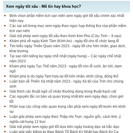
Xem ngày tốt xấu - Mê tín hay khoa học?
Bình chọn phần mềm lịch vạn niên xem ngày giờ tốt xấu chính xác nhất
hiện nay
Các sai sót trong mục xem ngày theo ngọc hạp thông thư của phần mềm
lịch vạn niên
Giải mã phép xem ngày tốt xấu theo Kinh Kim Phù (Cửu Tinh – 9 sao)
Khám phá về ngày Kính Tâm (Kính An) - ngày tốt cho tổ chức tang lễ
Tìm hiểu ngày Thiên Quan năm 2023 - ngày tốt cho hôn nhân, giao dịch,
khai trương
Tại sao nên kiêng kỵ ngày chế nhật (ngày hung) – Các ngày chế nhật
năm 2023
Khám phá ngày Tục Thế năm 2023 - ngày tốt cho lễ cưới, ăn hỏi, dạm
ngõ
Khám phá lý do ngày Tam hợp lại tốt hôn nhân, khởi công, động thổ
Luận bàn về Thiên Xá nhật năm 2023 - ngày Xá tội của Trời cho chúng
sinh
Giải thích các thuật ngữ cổ nhân thường dùng trong thuật trạch cát
Các nguyên tắc cơ bản và quan trọng nhất khi xem ngày đẹp, chọn giờ
tốt
Phân loại các công việc quan trọng cần phải xem ngày tốt trước khi khởi
sự
Luận giải phép xem ngày theo Thập nhị Trực: nguồn gốc, cách tính, ý
nghĩa cát hung 12 trực
Giải mã phép xem ngày giờ tốt dựa trên ngày hoàng đạo và hắc đạo
Luận giải việc kiêng kỵ theo Bành Tổ Bách Kỵ Nhật hay Bách Kỵ Ca