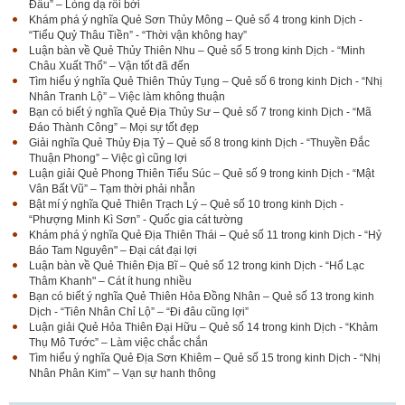
Đầu” – Lòng dạ rối bời
Khám phá ý nghĩa Quẻ Sơn Thủy Mông – Quẻ số 4 trong kinh Dịch -
“Tiểu Quỷ Thâu Tiền” - “Thời vận không hay”
Luận bàn về Quẻ Thủy Thiên Nhu – Quẻ số 5 trong kinh Dịch - “Minh
Châu Xuất Thổ” – Vận tốt đã đến
Tìm hiểu ý nghĩa Quẻ Thiên Thủy Tụng – Quẻ số 6 trong kinh Dịch - “Nhị
Nhân Tranh Lộ” – Việc làm không thuận
Bạn có biết ý nghĩa Quẻ Địa Thủy Sư – Quẻ số 7 trong kinh Dịch - “Mã
Đáo Thành Công” – Mọi sự tốt đẹp
Giải nghĩa Quẻ Thủy Địa Tỷ – Quẻ số 8 trong kinh Dịch - “Thuyền Đắc
Thuận Phong” – Việc gì cũng lợi
Luận giải Quẻ Phong Thiên Tiểu Súc – Quẻ số 9 trong kinh Dịch - “Mật
Vân Bất Vũ” – Tạm thời phải nhẫn
Bật mí ý nghĩa Quẻ Thiên Trạch Lý – Quẻ số 10 trong kinh Dịch -
“Phượng Minh Kì Sơn” - Quốc gia cát tường
Khám phá ý nghĩa Quẻ Địa Thiên Thái – Quẻ số 11 trong kinh Dịch - “Hỷ
Báo Tam Nguyên" – Đại cát đại lợi
Luận bàn về Quẻ Thiên Địa Bĩ – Quẻ số 12 trong kinh Dịch - “Hổ Lạc
Thâm Khanh" – Cát ít hung nhiều
Bạn có biết ý nghĩa Quẻ Thiên Hỏa Đồng Nhân – Quẻ số 13 trong kinh
Dịch - “Tiên Nhân Chỉ Lộ” – “Đi đâu cũng lợi”
Luận giải Quẻ Hỏa Thiên Đại Hữu – Quẻ số 14 trong kinh Dịch - “Khảm
Thụ Mô Tước” – Làm việc chắc chắn
Tìm hiểu ý nghĩa Quẻ Địa Sơn Khiêm – Quẻ số 15 trong kinh Dịch - “Nhị
Nhân Phân Kim” – Vạn sự hanh thông