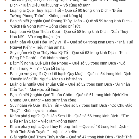
Tìm hiểu ý nghĩa Quẻ Phong Trạch Trung Phu – Quẻ số 61 trong kinh
Dịch - “Tuấn Điểu Xuất Lung” – Vô cùng tốt lành
Luận giải Quẻ Thủy Trạch Tiết – Quẻ số 60 trong kinh Dịch - “Điểm
Tướng Phong Thần” – Không phải kiêng kị
Bạn có biết ý nghĩa Quẻ Phong Thủy Hoán – Quẻ số 59 trong kinh Dịch -
“Cách Hà Vọng Kim” – Uổng công phí sức
Luận bàn về Quẻ Thuần Đoài – Quẻ số 58 trong kinh Dịch - “Sấn Thuỷ
Hoà Nê” – Vô cùng thuận tiện
Luận bàn về Quẻ Hỏa Thủy Vị Tế – Quẻ số 64 trong kinh Dịch - “Thái Tuế
Nguyệt Kiến” – Tiểu nhân ám hại
Suy ngẫm về Quẻ Thủy Hỏa Ký Tế – Quẻ số 63 trong kinh Dịch - “Kim
Bảng Đề Danh” – Cát khánh như ý
Bật mí ý nghĩa Quẻ Lôi Hỏa Phong – Quẻ số 55 trong kinh Dịch - “Cổ
Kính Trùng Minh” – Vận tốt trở lại
Bất ngờ với ý nghĩa Quẻ Lôi trạch Quy Muội – Quẻ số 54 trong kinh Dịch -
“Duyên Mộc Cầu Ngư” – Mưu sự bất thành
Luận giải nghĩa Quẻ Thuần Cấn – Quẻ số 52 trong kinh Dịch - “Ải Nhân
Cấu Táo” – Mọi việc bất thuận
Bạn có biết ý nghĩa Quẻ Thuần Chấn – Quẻ số 51 trong kinh Dịch“Kim
Chung Dạ Chàng” – Mọi sự thành công
Suy ngẫm về Quẻ Thuần Tốn – Quẻ số 57 trong kinh Dịch - “Cô Chu Đắc
Thuỷ” – Khốn cực sinh phúc
Khám phá ý nghĩa Quẻ Hỏa Sơn Lữ – Quẻ số 56 trong kinh Dịch - “Túc
Điểu Phần Sào” – Việc làm không thành
Khám phá ý nghĩa Quẻ Thủy Phong Tỉnh – Quẻ số 48 trong kinh Dịch -
“Khô Tỉnh Sinh Tuyền ” – Vận tốt đã đến
Giải nghĩa Quẻ Trạch Thủy Khốn – Quẻ số 47 trong kinh Dịch - “Toát Thê