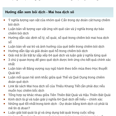
Hướng dẫn xem bói dịch - Mai hoa dịch số
Ý nghĩa tượng vạn vật của nhóm quẻ Cấn trong dự đoán cát hung chiêm
bói dịch
Luận bàn về tượng vạn vật ứng với quẻ càn và ý nghĩa trong dự báo
chiêm bói dịch
Hướng dẫn xác định số lý, số quái, số quẻ trong chiêm bói mai hoa dịch
số
Luận bàn về vai trò và ảnh hưởng của quẻ biến trong chiêm bói dịch
Hướng dẫn lập và giải đoán quẻ hỗ trong chiêm bói dịch
Giải mã bí ấn trật tự sắp xếp 64 quẻ dịch và luận giải ý nghĩa từng quẻ
3 chú ý quan trọng để gieo quẻ dịch được linh ứng cho kết quả chính xác
nhất
Luận bàn về Bảng vượng suy ngũ hành theo bốn mùa theo Học thuyết
Quái khí
Luận mối quan hệ sinh khắc giữa quẻ Thể và Quẻ Dụng trong chiêm
đoán quẻ dịch
Link tải sách Mai hoa dịch số của Thiệu Khang Tiết cần phải đọc nếu
muốn học chiêm bốc dịch
Tổng hợp sự khác nhau giữa Tiên Thiên Bát Quái và Hậu Thiên Bát Quái
Kinh dịch là gì và luận giải ý nghĩa 64 Quẻ dịch dễ hiểu – chính xác
Những quẻ tốt nhất trong kinh dịch - Dự đoán bằng kinh dịch có phải là
mê tín dị đoan?
Luận giải bát quái là gì và ứng dụng bát quái trong cuộc sống