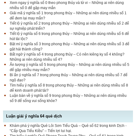
Xem ngay ý nghĩa số 0 theo phong thủy và tử vi – Những ai nên dùng
nhiều số 0 để gặp may mắn
Giải mã ý nghĩa số 1 trong phong thủy – Những ai nên dùng nhiều số 1
để đem lại may mắn?
Tiết lộ ý nghĩa số 2 trong phong thủy – Những ai nên dùng nhiều số 2 để
sự nghiệp phát triển?
Tiết lộ ý nghĩa số 6 trong phong thủy – Những ai nên dùng nhiều số 6 để
hút tài lộc?
Bật mí ý nghĩa số 3 trong phong thủy – Những ai nên dùng nhiều số 3 để
gặt hái thành công?
Bất ngờ ý nghĩa số 4 trong phong thủy – Có nên kiêng kỵ số 4 không?
Những ai nên dùng nhiều số 4?
Ấn tượng ý nghĩa số 5 trong phong thủy – Những ai nên dùng nhiều số 5
để gặp nhiều may mắn?
Bí ẩn ý nghĩa số 7 trong phong thủy – Những ai nên dùng nhiều số 7 để
ngộ đạo?
Tìm hiểu ý nghĩa số 8 trong phong thủy – Những ai nên dùng nhiều số 8
để kinh doanh phát tài?
Luận bàn về ý nghĩa số 9 trong phong thủy – Những ai nên dùng nhiều
số 9 để sống vui sống khỏe?
Luận giải ý nghĩa 64 quẻ dịch
Khám phá ý nghĩa Quẻ Lôi Sơn Tiểu Quá – Quẻ số 62 trong kinh Dịch -
“Cấp Qua Tiểu Kiều” – Tiến lợi lui hại.