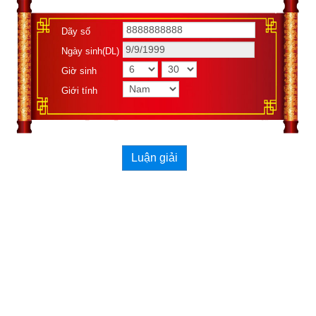
Dãy số
Ngày sinh(DL)
Giờ sinh
Giới tính
Luận giải