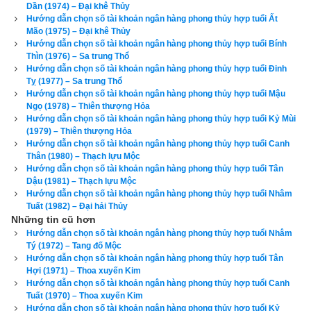
Dần (1974) – Đại khê Thủy
là Đông Bắc, Chính Tây, Tây Bắc, Tây Nam.
Hướng dẫn chọn số tài khoản ngân hàng phong thủy hợp tuổi Ất
Mão (1975) – Đại khê Thủy
Xem chi tiết luận tính cách, bảng cửu cung phi tinh, hướng tốt 
Hướng dẫn chọn số tài khoản ngân hàng phong thủy hợp tuổi Bính
xấu, Bảng phối cung phi vợ chồng của mệnh Số 9 – Cửu Tử –
Thìn (1976) – Sa trung Thổ
Hướng dẫn chọn số tài khoản ngân hàng phong thủy hợp tuổi Đinh
bát trạch cung Ly
 qua bài viết sau:
Tỵ (1977) – Sa trung Thổ
Hướng dẫn chọn số tài khoản ngân hàng phong thủy hợp tuổi Mậu
“
Luận giải phong thủy người có mệnh bát trạch cung Ly - Cửu 
Ngọ (1978) – Thiên thượng Hỏa
Hướng dẫn chọn số tài khoản ngân hàng phong thủy hợp tuổi Kỷ Mùi
Tử (Số 9)
”
(1979) – Thiên thượng Hỏa
Hướng dẫn chọn số tài khoản ngân hàng phong thủy hợp tuổi Canh
Theo
bảng tra mệnh cung phi bát trạch
 thì Tuổi Quý Sửu 1973 
Thân (1980) – Thạch lựu Mộc
nữ có mệnh Số 6 –
Lục Bạch
 – Cung phi là cung Càn thuộc 
Hướng dẫn chọn số tài khoản ngân hàng phong thủy hợp tuổi Tân
Dậu (1981) – Thạch lựu Mộc
nhóm
Tây Tứ Trạch
 (Tây Tứ Mệnh) nên chọn chồng có cung 
Hướng dẫn chọn số tài khoản ngân hàng phong thủy hợp tuổi Nhâm
mệnh Khôn (Số 2), Càn (Số 6), Đoài (số 7), Cấn (số 8) và các 
Tuất (1982) – Đại hải Thủy
Những tin cũ hơn
hướng tốt là Đông Bắc, Chính Tây, Tây Bắc, Tây Nam. Tránh 
Hướng dẫn chọn số tài khoản ngân hàng phong thủy hợp tuổi Nhâm
chọn chồng thuộc nhóm
Đông Tứ Trạch
 có cung mệnh Khảm 
Tý (1972) – Tang đố Mộc
(Số 1), Chấn (số 3), Tốn (số 4), Ly (Số 9) và các hướng xấu là 
Hướng dẫn chọn số tài khoản ngân hàng phong thủy hợp tuổi Tân
Hợi (1971) – Thoa xuyến Kim
Chính Bắc, Chính Đông, Chính Nam, Đông Nam.
Hướng dẫn chọn số tài khoản ngân hàng phong thủy hợp tuổi Canh
Tuất (1970) – Thoa xuyến Kim
Xem chi tiết luận tính cách, bảng cửu cung phi tinh, hướng tốt 
Hướng dẫn chọn số tài khoản ngân hàng phong thủy hợp tuổi Kỷ