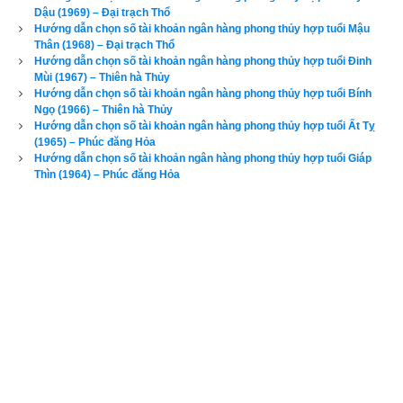
Dậu (1969) – Đại trạch Thổ
xấu, Bảng phối cung phi vợ chồng của mệnh Số 6 – Lục Bạch 
Hướng dẫn chọn số tài khoản ngân hàng phong thủy hợp tuổi Mậu
–
bát trạch cung Càn
 qua bài viết sau:
Thân (1968) – Đại trạch Thổ
Hướng dẫn chọn số tài khoản ngân hàng phong thủy hợp tuổi Đinh
“
Luận giải phong thủy người có mệnh bát trạch cung Càn - 
Mùi (1967) – Thiên hà Thủy
Hướng dẫn chọn số tài khoản ngân hàng phong thủy hợp tuổi Bính
Lục Bạch (Số 6)
”
Ngọ (1966) – Thiên hà Thủy
Hướng dẫn chọn số tài khoản ngân hàng phong thủy hợp tuổi Ất Tỵ
Tuổi Quý Sửu là
Con nhà Thanh Ðế
 - Quan lộc, tân khổ
,
 có 
(1965) – Phúc đăng Hỏa
Hướng dẫn chọn số tài khoản ngân hàng phong thủy hợp tuổi Giáp
ngũ hành niên mệnh (hay
ngũ hành nạp âm
) là Tang đố Mộc 
Thìn (1964) – Phúc đăng Hỏa
(
Cây dâu tằm
). “Tang” là dâu tằm, còn “Mộc” là gỗ, là cây nên 
Tang đố Mộc là Cây dâu tằm (nhiều website dịch là gỗ cây 
dâu), là một loại cây dân dã thông thường, nhưng cũng có 
sức sống khá mãnh liệt, lại có một sức mạnh trừ tà.
Các luận giải vận mệnh phía trên chỉ căn cứ vào năm sinh (trụ 
năm) chỉ nhằm mục đích tham khảo, bổ trợ do không đủ dữ 
liệu về trụ tháng, trụ ngày, trụ giờ để phân tích dẫn đến kết quả 
không chính xác. Để xem luận giải chi tiết và chính xác về 
vận mệnh và phong thủy tuổi Quý Sửu của một người, độc 