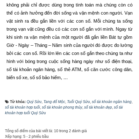
không phải chỉ được dùng trong tính toán mà chúng còn có 
thể có ảnh hưởng đến đời sống và vận mệnh con người. Vạn 
vật sinh ra đều gắn liền với các con số. Mỗi chúng ta sống 
trong vạn vật cũng đều có các con số gắn với mình. Ngay từ 
khi sinh ra vận mệnh của một người đã gắn liền Bát tự gồm 
Giờ - Ngày – Tháng – Năm sinh của người đó được đo lường 
bởi các con số. Rồi lớn lên các con số gắn theo chúng ta như 
hình với bóng trong cuộc sống hàng ngày như số điện thoại, 
số tài khoản ngân hàng, số thẻ ATM, số căn cước công dân, 
biển số xe, số sổ bảo hiểm, …
Trước đây khi đăng ký tài khoản ngân hàng thì khách hàng 
được ngân hàng cấp số tài khoản ngẫu nhiên từ 7 đến 17 số 
Từ khóa:
Quý Sửu
,
Tang đố Mộc
,
Tuổi Quý Sửu
,
số tài khoản ngân hàng
,
tùy thuộc vào từng ngân hàng, vì là ngẫu nhiên nên không 
số tài khoản hợp tuổi
,
số tài khoản phong thủy
,
số tài khoản đẹp
,
số tài
khoản hợp tuổi Quý Sửu
theo qui luật nào cả và rất khó nhớ. Tuy nhiên cùng với sự 
phát triển của công nghệ, từ năm 2021 hầu hết các ngân hàng 
đã cho phép khách hàng tự chọn số tài khoản theo ý thích 
Tổng số điểm của bài viết là: 10 trong 2 đánh giá
Xếp hạng:
5
-
2
phiếu bầu
như sau: