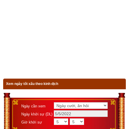
giả hãy nhập đủ ngày giờ tháng năm sinh bên vào phần mềm
luận giải vận mệnh trọn đời
 chính xác nhất hiện nay của 
chúng tôi ở bên dưới.
Xem bói vận mệnh trọn đời
Ngày sinh(DL)
Giờ sinh
Xem ngày tốt xấu theo kinh dịch
Giới tính
Ngày cần xem
Ngày khởi sự (DL)
Luận giải
Giờ khởi sự