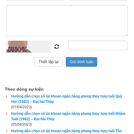
này dùng thì lại thấy vận số càng lúc càng suy, bán đi cho 
người khác thì chủ mới dùng lại thấy công việc ngày càng 
may mắn thuận lợi hơn, đó là bởi vì số điện thoại đó khắc với 
tuổi của chủ cũ và hợp với tuổi của chủ mới. Như vậy tiêu chí 
để chọn số tài khoản ngân hàng đầu tiên phải là hợp tuổi, tiếp 
đến mới là có phong thủy tốt, rồi cuối cùng mới là
số tài khoản 
đẹp
.
1. Hướng dẫn chọn số tài khoản có ngũ hành hợp tuổi 
1973 Quý Sửu (
癸丑
)
Theo dòng sự kiện
Hướng dẫn chọn số tài khoản ngân hàng phong thủy hợp tuổi Quý
Hợi (1983) – Đại hải Thủy
(07/04/2023)
Hướng dẫn chọn số tài khoản ngân hàng phong thủy hợp tuổi Nhâm
Tuất (1982) – Đại hải Thủy
(05/04/2023)
Hướng dẫn chọn số tài khoản ngân hàng phong thủy hợp tuổi Tân