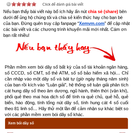
Click để đánh giá bài viết
Nếu bạn thấy bài viết này bổ ích hãy ấn nút 
chia sẻ (share) 
bên 
- Dịch vụ mở số tài khoản trùng với số điện thoại: miễn phí
dưới để ủng hộ chúng tôi và chia sẻ kiến thức hay cho bạn bè 
của bạn. Đừng quên truy cập fanpage
“
Xemvm.com
” để cập nhật 
- Dịch vụ mở số tài khoản trùng với ngày tháng năm sinh (8 
các bài viết và các chương trình khuyến mãi mới nhất. Cám ơn 
số): miễn phí
bạn rất nhiều!
- Dịch vụ mở số tài khoản trùng với CMT, CCCD: miễn phí
- Dịch vụ mở số tài khoản tự chọn (có thu phí): chọn được tất 
cả các số chỉ có ngân hàng MB, SHB và VP bank còn các 
Phần mềm xem bói dãy số bất kỳ của số tài khoản ngân hàng, 
ngân hàng khác chỉ cho chọn một vài số như sau: Vietinbank 
số CCCD, số CMT, số thẻ ATM, số sổ bảo hiểm xã hội… Chỉ 
cần nhập vào một dãy số và bát tự (giờ ngày tháng năm sinh) 
(tối đa 9 số trong 12 số, MSB (tối đa 6 số trong 12 số), OCB 
của bạn rồi kích vào “Luận giải”, hệ thống sẽ luận giải phân tích 
(tối đa 9 số trong 16 số), TPBank (tối đa 3 số trong 11 số), 
cát hung dãy số theo âm dương, ngũ hành, thiên thời (vận khí), 
Nam A Bank (tối đa 6 số trong 16 số), PG Bank (tối đa 10 số 
phối quẻ theo mai hoa dịch số để tính ra quẻ chủ, quẻ hỗ, quẻ 
biến, hào động, tính tổng nút dãy số, tính hung cát 4 số cuối 
trong 13 số), Sacombank (tối đa 4 số trong 12 số), SCB (tối đa 
theo 81 linh số… Hãy thử một lần để cảm nhận sự khác biệt so 
10 số trong 11 số), LienVietPostBank (tối đa 10 số trong 12 
với các phần mềm xem bói dãy số khác.
số), PVcomBank (tối đa 9 số trong 12 số),  Oceanbank (tối đa 
Xem bói dãy số
4 số trong 17 số).