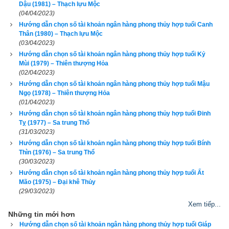
Dậu (1981) – Thạch lựu Mộc
(04/04/2023)
Hướng dẫn chọn số tài khoản ngân hàng phong thủy hợp tuổi Canh
Thân (1980) – Thạch lựu Mộc
(03/04/2023)
Hướng dẫn chọn số tài khoản ngân hàng phong thủy hợp tuổi Kỷ
Mùi (1979) – Thiên thượng Hỏa
Quý Sửu
 (
癸丑
) là kết hợp thứ 50 trong hệ thống đánh số 
Can 
(02/04/2023)
Chi
 của người Á Đông. Nó được kết hợp từ
Thiên can Quý
Hướng dẫn chọn số tài khoản ngân hàng phong thủy hợp tuổi Mậu
(Số thứ tự 10 - Âm Thủy) và
Địa chi Sửu
 (Số thứ tự 2 - Âm 
Ngọ (1978) – Thiên thượng Hỏa
(01/04/2023)
Thổ).
Tuổi Quý Sửu
 có Xương CON TRÂU, Tướng tinh CON 
Hướng dẫn chọn số tài khoản ngân hàng phong thủy hợp tuổi Đinh
CUA BIỂN, vận số
Quyển Nội Chi Ngưu
 (Trâu trong vòng).
Tỵ (1977) – Sa trung Thổ
(31/03/2023)
Theo
bảng tra mệnh cung phi bát trạch
 thì Tuổi Quý Sửu 1973 
Hướng dẫn chọn số tài khoản ngân hàng phong thủy hợp tuổi Bính
Thìn (1976) – Sa trung Thổ
nam có mệnh Số 9 –
Cửu Tử
 – Cung phi là cung Ly thuộc 
(30/03/2023)
nhóm
Đông Tứ Trạch
 (Đông Tứ Mệnh) nên chọn vợ có cung 
Hướng dẫn chọn số tài khoản ngân hàng phong thủy hợp tuổi Ất
mệnh Khảm (Số 1), Chấn (số 3), Tốn (số 4), Ly (Số 9) và các 
Mão (1975) – Đại khê Thủy
(29/03/2023)
hướng tốt là Chính Bắc, Chính Đông, Chính Nam, Đông Nam. 
Xem tiếp...
Tránh chọn vợ thuộc nhóm
Tây Tứ Trạch
 có cung mệnh Khôn 
Những tin mới hơn
(Số 2), Càn (Số 6), Đoài (số 7), Cấn (số 8) và các hướng xấu 
Hướng dẫn chọn số tài khoản ngân hàng phong thủy hợp tuổi Giáp