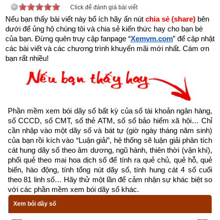
Click để đánh giá bài viết
Nếu bạn thấy bài viết này bổ ích hãy ấn nút 
chia sẻ (share) 
bên 
- Dịch vụ mở số tài khoản trùng với số điện thoại: miễn phí
dưới để ủng hộ chúng tôi và chia sẻ kiến thức hay cho bạn bè 
của bạn. Đừng quên truy cập fanpage
“
Xemvm.com
” để cập nhật 
- Dịch vụ mở số tài khoản trùng với ngày tháng năm sinh (8 
các bài viết và các chương trình khuyến mãi mới nhất. Cám ơn 
số): miễn phí
bạn rất nhiều!
- Dịch vụ mở số tài khoản trùng với CMT, CCCD: miễn phí
- Dịch vụ mở số tài khoản tự chọn (có thu phí): chọn được tất 
cả các số chỉ có ngân hàng MB, SHB và VP bank còn các 
Phần mềm xem bói dãy số bất kỳ của số tài khoản ngân hàng, 
ngân hàng khác chỉ cho chọn một vài số như sau: Vietinbank 
số CCCD, số CMT, số thẻ ATM, số sổ bảo hiểm xã hội… Chỉ 
cần nhập vào một dãy số và bát tự (giờ ngày tháng năm sinh) 
(tối đa 9 số trong 12 số, MSB (tối đa 6 số trong 12 số), OCB 
của bạn rồi kích vào “Luận giải”, hệ thống sẽ luận giải phân tích 
(tối đa 9 số trong 16 số), TPBank (tối đa 3 số trong 11 số), 
cát hung dãy số theo âm dương, ngũ hành, thiên thời (vận khí), 
Nam A Bank (tối đa 6 số trong 16 số), PG Bank (tối đa 10 số 
phối quẻ theo mai hoa dịch số để tính ra quẻ chủ, quẻ hỗ, quẻ 
biến, hào động, tính tổng nút dãy số, tính hung cát 4 số cuối 
trong 13 số), Sacombank (tối đa 4 số trong 12 số), SCB (tối đa 
theo 81 linh số… Hãy thử một lần để cảm nhận sự khác biệt so 
10 số trong 11 số), LienVietPostBank (tối đa 10 số trong 12 
với các phần mềm xem bói dãy số khác.
số), PVcomBank (tối đa 9 số trong 12 số),  Oceanbank (tối đa 
Xem bói dãy số
4 số trong 17 số).