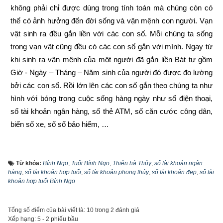
không phải chỉ được dùng trong tính toán mà chúng còn có 
thể có ảnh hưởng đến đời sống và vận mệnh con người. Vạn 
vật sinh ra đều gắn liền với các con số. Mỗi chúng ta sống 
trong vạn vật cũng đều có các con số gắn với mình. Ngay từ 
khi sinh ra vận mệnh của một người đã gắn liền Bát tự gồm 
Giờ - Ngày – Tháng – Năm sinh của người đó được đo lường 
bởi các con số. Rồi lớn lên các con số gắn theo chúng ta như 
hình với bóng trong cuộc sống hàng ngày như số điện thoại, 
số tài khoản ngân hàng, số thẻ ATM, số căn cước công dân, 
biển số xe, số sổ bảo hiểm, …
Trước đây khi đăng ký tài khoản ngân hàng thì khách hàng 
được ngân hàng cấp số tài khoản ngẫu nhiên từ 7 đến 17 số 
Từ khóa:
Bính Ngọ
,
Tuổi Bính Ngọ
,
Thiên hà Thủy
,
số tài khoản ngân
tùy thuộc vào từng ngân hàng, vì là ngẫu nhiên nên không 
hàng
,
số tài khoản hợp tuổi
,
số tài khoản phong thủy
,
số tài khoản đẹp
,
số tài
khoản hợp tuổi Bính Ngọ
theo qui luật nào cả và rất khó nhớ. Tuy nhiên cùng với sự 
phát triển của công nghệ, từ năm 2021 hầu hết các ngân hàng 
đã cho phép khách hàng tự chọn số tài khoản theo ý thích 
Tổng số điểm của bài viết là: 10 trong 2 đánh giá
Xếp hạng:
5
-
2
phiếu bầu
như sau: