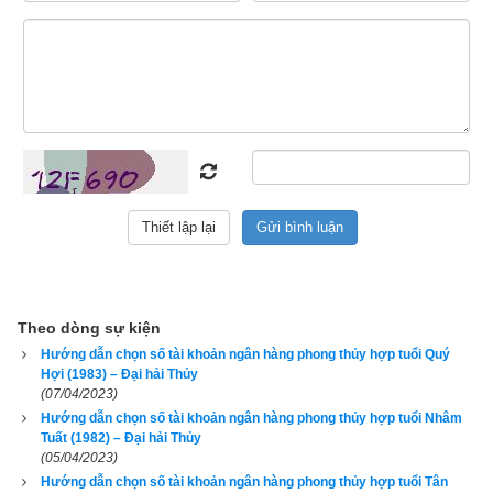
này dùng thì lại thấy vận số càng lúc càng suy, bán đi cho 
người khác thì chủ mới dùng lại thấy công việc ngày càng 
may mắn thuận lợi hơn, đó là bởi vì số điện thoại đó khắc với 
tuổi của chủ cũ và hợp với tuổi của chủ mới. Như vậy tiêu chí 
để chọn số tài khoản ngân hàng đầu tiên phải là hợp tuổi, tiếp 
đến mới là có phong thủy tốt, rồi cuối cùng mới là
số tài khoản 
đẹp
.
1. Hướng dẫn chọn số tài khoản có ngũ hành hợp tuổi 
1966 Bính Ngọ (
丙午
)
Theo dòng sự kiện
Hướng dẫn chọn số tài khoản ngân hàng phong thủy hợp tuổi Quý
Hợi (1983) – Đại hải Thủy
(07/04/2023)
Hướng dẫn chọn số tài khoản ngân hàng phong thủy hợp tuổi Nhâm
Tuất (1982) – Đại hải Thủy
(05/04/2023)
Hướng dẫn chọn số tài khoản ngân hàng phong thủy hợp tuổi Tân