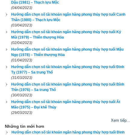
Dậu (1981) – Thạch lựu Mộc
(04/04/2023)
Hướng dẫn chọn số tài khoản ngân hàng phong thủy hợp tuổi Canh
Thân (1980) – Thạch lựu Mộc
(03/04/2023)
Hướng dẫn chọn số tài khoản ngân hàng phong thủy hợp tuổi Kỷ
Mùi (1979) – Thiên thượng Hỏa
Bính Ngọ
 (
丙午
) là kết hợp thứ 43 trong hệ thống đánh số 
Can 
(02/04/2023)
Chi
 của người Á Đông. Nó được kết hợp từ
Thiên can Bính
Hướng dẫn chọn số tài khoản ngân hàng phong thủy hợp tuổi Mậu
(Số thứ tự 3 - Dương Hỏa) và
Địa chi Ngọ
 (Số thứ tự 7 - 
Ngọ (1978) – Thiên thượng Hỏa
(01/04/2023)
Dương Hỏa).
Tuổi Bính Ngọ
 Xương CON NGỰA, Tướng tinh 
Hướng dẫn chọn số tài khoản ngân hàng phong thủy hợp tuổi Đinh
CON THUỒNG LUỒNG, vận số
Hành Lộ Chi Mã
 (Ngựa chạy 
Tỵ (1977) – Sa trung Thổ
(31/03/2023)
trên đường).
Hướng dẫn chọn số tài khoản ngân hàng phong thủy hợp tuổi Bính
Thìn (1976) – Sa trung Thổ
Theo
bảng tra mệnh cung phi bát trạch
 thì Tuổi Bính Ngọ 1966 
(30/03/2023)
nam có mệnh Số 7 –
Thất Xích
 – Cung phi là cung Đoài thuộc 
Hướng dẫn chọn số tài khoản ngân hàng phong thủy hợp tuổi Ất
nhóm
Tây Tứ Trạch
 (Tây Tứ Mệnh) nên chọn vợ có cung 
Mão (1975) – Đại khê Thủy
(29/03/2023)
mệnh Khôn (Số 2), Càn (Số 6), Đoài (số 7), Cấn (số 8) và các 
Xem tiếp...
hướng tốt là Đông Bắc, Chính Tây, Tây Bắc, Tây Nam. Tránh 
Những tin mới hơn
chọn vợ thuộc nhóm
Đông Tứ Trạch
 có cung mệnh Khảm (Số 
Hướng dẫn chọn số tài khoản ngân hàng phong thủy hợp tuổi Đinh