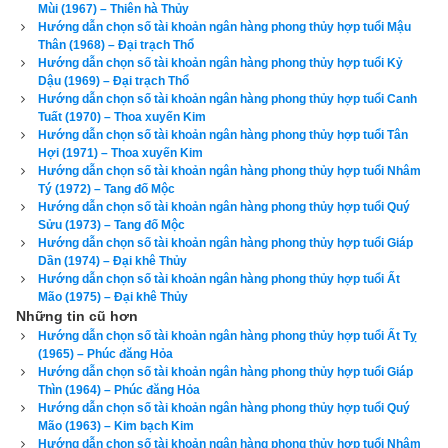
1), Chấn (số 3), Tốn (số 4), Ly (Số 9) và các hướng xấu là 
Mùi (1967) – Thiên hà Thủy
Hướng dẫn chọn số tài khoản ngân hàng phong thủy hợp tuổi Mậu
Chính Bắc, Chính Đông, Chính Nam, Đông Nam.
Thân (1968) – Đại trạch Thổ
Hướng dẫn chọn số tài khoản ngân hàng phong thủy hợp tuổi Kỷ
Xem chi tiết luận tính cách, bảng cửu cung phi tinh, hướng tốt 
Dậu (1969) – Đại trạch Thổ
Hướng dẫn chọn số tài khoản ngân hàng phong thủy hợp tuổi Canh
xấu, Bảng phối cung phi vợ chồng của mệnh Số 7 – Thất Xích 
Tuất (1970) – Thoa xuyến Kim
–
bát trạch cung Đoài
 qua bài viết sau: “
Luận giải phong thủy 
Hướng dẫn chọn số tài khoản ngân hàng phong thủy hợp tuổi Tân
Hợi (1971) – Thoa xuyến Kim
người có mệnh bát trạch cung Đoài - Thất Xích (Số 7)
”
Hướng dẫn chọn số tài khoản ngân hàng phong thủy hợp tuổi Nhâm
Tý (1972) – Tang đố Mộc
Theo
bảng tra mệnh cung phi bát trạch
 thì Tuổi Bính Ngọ 1966 
Hướng dẫn chọn số tài khoản ngân hàng phong thủy hợp tuổi Quý
nữ có mệnh Số 8 –
Bát Bạch
 – Cung phi là cung Cấn thuộc 
Sửu (1973) – Tang đố Mộc
Hướng dẫn chọn số tài khoản ngân hàng phong thủy hợp tuổi Giáp
nhóm
Tây Tứ Trạch
 (Tây Tứ Mệnh) nên chọn chồng có cung 
Dần (1974) – Đại khê Thủy
mệnh Khôn (Số 2), Càn (Số 6), Đoài (số 7), Cấn (số 8) và các 
Hướng dẫn chọn số tài khoản ngân hàng phong thủy hợp tuổi Ất
Mão (1975) – Đại khê Thủy
hướng tốt là Đông Bắc, Chính Tây, Tây Bắc, Tây Nam. Tránh 
Những tin cũ hơn
chọn chồng thuộc nhóm
Đông Tứ Trạch
 có cung mệnh Khảm 
Hướng dẫn chọn số tài khoản ngân hàng phong thủy hợp tuổi Ất Tỵ
(Số 1), Chấn (số 3), Tốn (số 4), Ly (Số 9) và các hướng xấu là 
(1965) – Phúc đăng Hỏa
Hướng dẫn chọn số tài khoản ngân hàng phong thủy hợp tuổi Giáp
Chính Bắc, Chính Đông, Chính Nam, Đông Nam.
Thìn (1964) – Phúc đăng Hỏa
Hướng dẫn chọn số tài khoản ngân hàng phong thủy hợp tuổi Quý
Xem chi tiết luận tính cách, bảng cửu cung phi tinh, hướng tốt 
Mão (1963) – Kim bạch Kim
Hướng dẫn chọn số tài khoản ngân hàng phong thủy hợp tuổi Nhâm
xấu, Bảng phối cung phi vợ chồng của mệnh Số 8 – Bát Bạch 