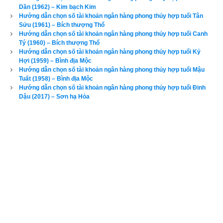
Dần (1962) – Kim bạch Kim
–
bát trạch cung Cấn
 qua bài viết sau: “
Luận giải phong thủy 
Hướng dẫn chọn số tài khoản ngân hàng phong thủy hợp tuổi Tân
Sửu (1961) – Bích thượng Thổ
người có mệnh bát trạch cung Cấn - Bát Bạch (Số 8)
”
Hướng dẫn chọn số tài khoản ngân hàng phong thủy hợp tuổi Canh
Tý (1960) – Bích thượng Thổ
Tuổi Bính Ngọ là
Con nhà Hắc Ðế
 - Tân khổ
,
 có ngũ hành niên 
Hướng dẫn chọn số tài khoản ngân hàng phong thủy hợp tuổi Kỷ
mệnh (hay
ngũ hành nạp âm
) là Thiên hà Thủy (
Nước trên 
Hợi (1959) – Bình địa Mộc
Hướng dẫn chọn số tài khoản ngân hàng phong thủy hợp tuổi Mậu
trời
). “Thiên” có ý nghĩa là trời, “Hà” là các vì sao, còn “Thủy” 
Tuất (1958) – Bình địa Mộc
là nước nên Thiên Hà Thủy là nước trên trời, thực tế là nước 
Hướng dẫn chọn số tài khoản ngân hàng phong thủy hợp tuổi Đinh
Dậu (2017) – Sơn hạ Hỏa
mưa từ trên trời rơi xuống.
Các luận giải vận mệnh phía trên chỉ căn cứ vào năm sinh (trụ 
năm) chỉ nhằm mục đích tham khảo, bổ trợ do không đủ dữ 
liệu về trụ tháng, trụ ngày, trụ giờ để phân tích dẫn đến kết quả 
không chính xác. Để xem luận giải chi tiết và chính xác về 
vận mệnh và phong thủy tuổi Bính Ngọ của một người, độc 
giả hãy nhập đủ ngày giờ tháng năm sinh bên vào phần mềm
luận giải vận mệnh trọn đời
 chính xác nhất hiện nay của 
chúng tôi ở bên dưới.