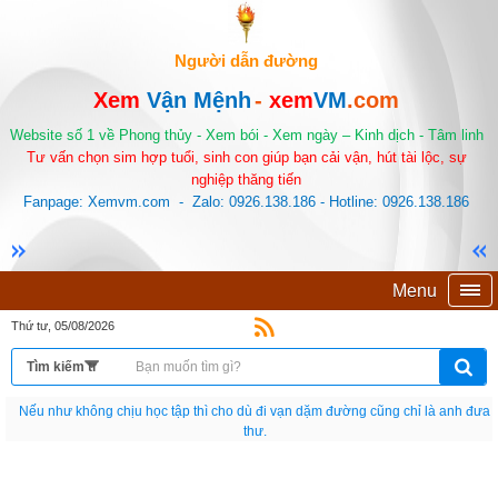
Người dẫn đường
Xem
Vận Mệnh
-
xem
VM
.com
Website số 1 về Phong thủy - Xem bói - Xem ngày – Kinh dịch - Tâm linh
Tư vấn chọn sim hợp tuổi, sinh con giúp bạn cải vận, hút tài lộc, sự
nghiệp thăng tiến
Fanpage: Xemvm.com - Zalo: 0926.138.186 - Hotline: 0926.138.186
Menu
Thứ tư, 05/08/2026
Nếu như không chịu học tập thì cho dù đi vạn dặm đường cũng chỉ là anh đưa
thư.