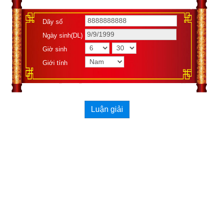
Dãy số
Ngày sinh(DL)
Giờ sinh
Giới tính
Luận giải