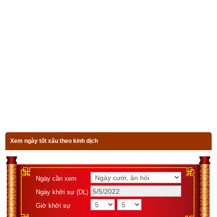
chúng tôi ở bên dưới.
Xem bói vận mệnh trọn đời
Ngày sinh(DL)
Giờ sinh
Giới tính
Xem ngày tốt xấu theo kinh dịch
Luận giải
Ngày cần xem
Ngày khởi sự (DL)
Giờ khởi sự
Đầu tiên nhưng lại là quan trọng nhất trong chọn
số tài khoản 