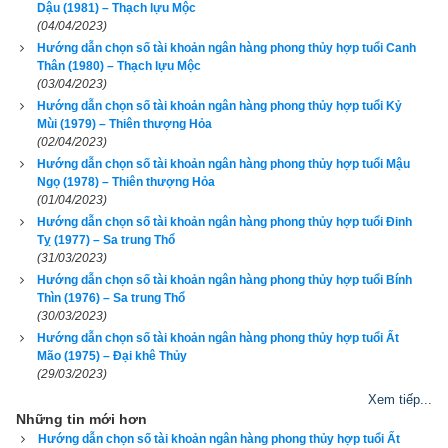
Dậu (1981) – Thạch lựu Mộc
(04/04/2023)
Hướng dẫn chọn số tài khoản ngân hàng phong thủy hợp tuổi Canh
Thân (1980) – Thạch lựu Mộc
(03/04/2023)
Hướng dẫn chọn số tài khoản ngân hàng phong thủy hợp tuổi Kỷ
Mùi (1979) – Thiên thượng Hỏa
(02/04/2023)
Hướng dẫn chọn số tài khoản ngân hàng phong thủy hợp tuổi Mậu
Giáp Dần
 (
甲寅
) là kết hợp thứ 51 trong hệ thống đánh số 
Can 
Ngọ (1978) – Thiên thượng Hỏa
Chi
 của người Á Đông. Nó được kết hợp từ
Thiên can Giáp
(01/04/2023)
(Số thứ tự 1 - Dương Mộc) và
Địa chi Dần
 (Số thứ tự 3 - 
Hướng dẫn chọn số tài khoản ngân hàng phong thủy hợp tuổi Đinh
Tỵ (1977) – Sa trung Thổ
Dương Mộc).
Tuổi Giáp Dần
 có Xương CON CỌP, Tướng 
(31/03/2023)
tinh CON TRÂU, vận số
Lập Định Chi Hổ
 (Hổ dựng giang 
Hướng dẫn chọn số tài khoản ngân hàng phong thủy hợp tuổi Bính
Thìn (1976) – Sa trung Thổ
sơn).
(30/03/2023)
Hướng dẫn chọn số tài khoản ngân hàng phong thủy hợp tuổi Ất
Theo
bảng tra mệnh cung phi bát trạch
 thì Tuổi Giáp Dần 1974 
Mão (1975) – Đại khê Thủy
nam có mệnh Số 8 –
Bát Bạch
 – Cung phi là cung Cấn thuộc 
(29/03/2023)
nhóm
Tây Tứ Trạch
 (Tây Tứ Mệnh) nên chọn vợ có cung 
Xem tiếp...
Những tin mới hơn
mệnh Khôn (Số 2), Càn (Số 6), Đoài (số 7), Cấn (số 8) và các 
Hướng dẫn chọn số tài khoản ngân hàng phong thủy hợp tuổi Ất
hướng tốt là Đông Bắc, Chính Tây, Tây Bắc, Tây Nam. Tránh 