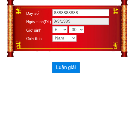
4 số trong 17 số).
Dãy số
Ngày sinh(DL)
Giờ sinh
Giới tính
Luận giải