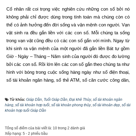
Cổ nhân rất coi trọng việc nghiên cứu những con số bởi nó 
không phải chỉ được dùng trong tính toán mà chúng còn có 
thể có ảnh hưởng đến đời sống và vận mệnh con người. Vạn 
vật sinh ra đều gắn liền với các con số. Mỗi chúng ta sống 
trong vạn vật cũng đều có các con số gắn với mình. Ngay từ 
khi sinh ra vận mệnh của một người đã gắn liền Bát tự gồm 
Giờ - Ngày – Tháng – Năm sinh của người đó được đo lường 
bởi các con số. Rồi lớn lên các con số gắn theo chúng ta như 
hình với bóng trong cuộc sống hàng ngày như số điện thoại, 
số tài khoản ngân hàng, số thẻ ATM, số căn cước công dân, 
biển số xe, số sổ bảo hiểm, …
Từ khóa:
Giáp Dần
,
Tuổi Giáp Dần
,
Đại khê Thủy
,
số tài khoản ngân
Trước đây khi đăng ký tài khoản ngân hàng thì khách hàng 
hàng
,
số tài khoản hợp tuổi
,
số tài khoản phong thủy
,
số tài khoản đẹp
,
số tài
được ngân hàng cấp số tài khoản ngẫu nhiên từ 7 đến 17 số 
khoản hợp tuổi Giáp Dần
tùy thuộc vào từng ngân hàng, vì là ngẫu nhiên nên không 
theo qui luật nào cả và rất khó nhớ. Tuy nhiên cùng với sự 
Tổng số điểm của bài viết là: 10 trong 2 đánh giá
phát triển của công nghệ, từ năm 2021 hầu hết các ngân hàng 
Xếp hạng:
5
-
2
phiếu bầu