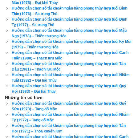
Mão (1975) – Đại khê Thủy
chọn vợ thuộc nhóm
Đông Tứ Trạch
 có cung mệnh Khảm (Số 
Hướng dẫn chọn số tài khoản ngân hàng phong thủy hợp tuổi Bính
Thìn (1976) – Sa trung Thổ
1), Chấn (số 3), Tốn (số 4), Ly (Số 9) và các hướng xấu là 
Hướng dẫn chọn số tài khoản ngân hàng phong thủy hợp tuổi Đinh
Chính Bắc, Chính Đông, Chính Nam, Đông Nam.
Tỵ (1977) – Sa trung Thổ
Hướng dẫn chọn số tài khoản ngân hàng phong thủy hợp tuổi Mậu
Ngọ (1978) – Thiên thượng Hỏa
Xem chi tiết luận tính cách, bảng cửu cung phi tinh, hướng tốt 
Hướng dẫn chọn số tài khoản ngân hàng phong thủy hợp tuổi Kỷ Mùi
xấu, Bảng phối cung phi vợ chồng của mệnh Số 8 – Bát Bạch 
(1979) – Thiên thượng Hỏa
–
bát trạch cung Cấn
 qua bài viết sau: “
Luận giải phong thủy 
Hướng dẫn chọn số tài khoản ngân hàng phong thủy hợp tuổi Canh
Thân (1980) – Thạch lựu Mộc
người có mệnh bát trạch cung Cấn - Bát Bạch (Số 8)
”
Hướng dẫn chọn số tài khoản ngân hàng phong thủy hợp tuổi Tân
Dậu (1981) – Thạch lựu Mộc
Theo
bảng tra mệnh cung phi bát trạch
 thì Tuổi Giáp Dần 1974 
Hướng dẫn chọn số tài khoản ngân hàng phong thủy hợp tuổi Nhâm
Tuất (1982) – Đại hải Thủy
nữ có mệnh Số 7 –
Thất Xích
 – Cung phi là cung Đoài thuộc 
Hướng dẫn chọn số tài khoản ngân hàng phong thủy hợp tuổi Quý
nhóm
Tây Tứ Trạch
 (Tây Tứ Mệnh) nên chọn chồng có cung 
Hợi (1983) – Đại hải Thủy
Những tin cũ hơn
mệnh Khôn (Số 2), Càn (Số 6), Đoài (số 7), Cấn (số 8) và các 
Hướng dẫn chọn số tài khoản ngân hàng phong thủy hợp tuổi Quý
hướng tốt là Đông Bắc, Chính Tây, Tây Bắc, Tây Nam. Tránh 
Sửu (1973) – Tang đố Mộc
chọn chồng thuộc nhóm
Đông Tứ Trạch
 có cung mệnh Khảm 
Hướng dẫn chọn số tài khoản ngân hàng phong thủy hợp tuổi Nhâm
Tý (1972) – Tang đố Mộc
(Số 1), Chấn (số 3), Tốn (số 4), Ly (Số 9) và các hướng xấu là 
Hướng dẫn chọn số tài khoản ngân hàng phong thủy hợp tuổi Tân
Chính Bắc, Chính Đông, Chính Nam, Đông Nam.
Hợi (1971) – Thoa xuyến Kim
Hướng dẫn chọn số tài khoản ngân hàng phong thủy hợp tuổi Canh