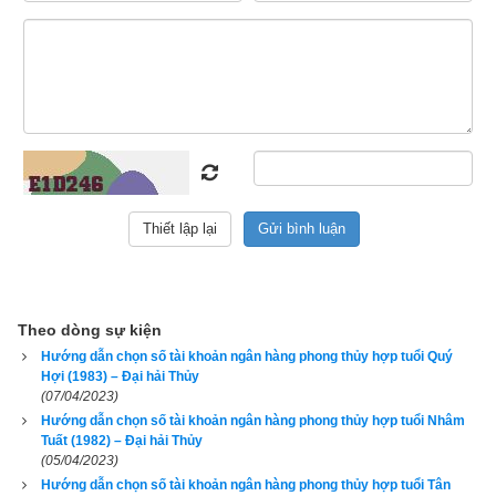
số điện thoại cũng vậy cũng là số điện thoại đó nhưng người 
này dùng thì lại thấy vận số càng lúc càng suy, bán đi cho 
người khác thì chủ mới dùng lại thấy công việc ngày càng 
may mắn thuận lợi hơn, đó là bởi vì số điện thoại đó khắc với 
tuổi của chủ cũ và hợp với tuổi của chủ mới. Như vậy tiêu chí 
để chọn số tài khoản ngân hàng đầu tiên phải là hợp tuổi, tiếp 
đến mới là có phong thủy tốt, rồi cuối cùng mới là
số tài khoản 
đẹp
.
1. Hướng dẫn chọn số tài khoản có ngũ hành hợp tuổi 
1974 Giáp Dần (
甲寅
)
Theo dòng sự kiện
Hướng dẫn chọn số tài khoản ngân hàng phong thủy hợp tuổi Quý
Hợi (1983) – Đại hải Thủy
(07/04/2023)
Hướng dẫn chọn số tài khoản ngân hàng phong thủy hợp tuổi Nhâm
Tuất (1982) – Đại hải Thủy
(05/04/2023)
Hướng dẫn chọn số tài khoản ngân hàng phong thủy hợp tuổi Tân