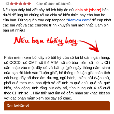
đã cho phép khách hàng tự chọn số tài khoản theo ý thích 
Click để đánh giá bài viết
Nếu bạn thấy bài viết này bổ ích hãy ấn nút 
chia sẻ (share) 
bên 
như sau:
dưới để ủng hộ chúng tôi và chia sẻ kiến thức hay cho bạn bè 
của bạn. Đừng quên truy cập fanpage
“
Xemvm.com
” để cập nhật 
- Dịch vụ mở số tài khoản trùng với số điện thoại: miễn phí
các bài viết và các chương trình khuyến mãi mới nhất. Cám ơn 
bạn rất nhiều!
- Dịch vụ mở số tài khoản trùng với ngày tháng năm sinh (8 
số): miễn phí
- Dịch vụ mở số tài khoản trùng với CMT, CCCD: miễn phí
Phần mềm xem bói dãy số bất kỳ của số tài khoản ngân hàng, 
- Dịch vụ mở số tài khoản tự chọn (có thu phí): chọn được tất 
số CCCD, số CMT, số thẻ ATM, số sổ bảo hiểm xã hội… Chỉ 
cả các số chỉ có ngân hàng MB, SHB và VP bank còn các 
cần nhập vào một dãy số và bát tự (giờ ngày tháng năm sinh) 
ngân hàng khác chỉ cho chọn một vài số như sau: Vietinbank 
của bạn rồi kích vào “Luận giải”, hệ thống sẽ luận giải phân tích 
cát hung dãy số theo âm dương, ngũ hành, thiên thời (vận khí), 
(tối đa 9 số trong 12 số, MSB (tối đa 6 số trong 12 số), OCB 
phối quẻ theo mai hoa dịch số để tính ra quẻ chủ, quẻ hỗ, quẻ 
(tối đa 9 số trong 16 số), TPBank (tối đa 3 số trong 11 số), 
biến, hào động, tính tổng nút dãy số, tính hung cát 4 số cuối 
Nam A Bank (tối đa 6 số trong 16 số), PG Bank (tối đa 10 số 
theo 81 linh số… Hãy thử một lần để cảm nhận sự khác biệt so 
với các phần mềm xem bói dãy số khác.
trong 13 số), Sacombank (tối đa 4 số trong 12 số), SCB (tối đa 
10 số trong 11 số), LienVietPostBank (tối đa 10 số trong 12 
Xem bói dãy số
số), PVcomBank (tối đa 9 số trong 12 số),  Oceanbank (tối đa 