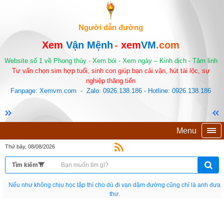
Người dẫn đường
Xem
Vận Mệnh
-
xem
VM
.com
Website số 1 về Phong thủy - Xem bói - Xem ngày – Kinh dịch - Tâm linh
Tư vấn chọn sim hợp tuổi, sinh con giúp bạn cải vận, hút tài lộc, sự
nghiệp thăng tiến
Fanpage: Xemvm.com - Zalo: 0926.138.186 - Hotline: 0926.138.186
Menu
Thứ bảy, 08/08/2026
Nếu như không chịu học tập thì cho dù đi vạn dặm đường cũng chỉ là anh đưa
thư.