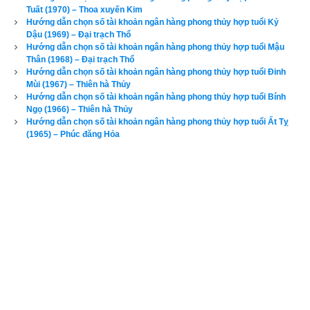
Xem chi tiết luận tính cách, bảng cửu cung phi tinh, hướng tốt 
Tuất (1970) – Thoa xuyến Kim
Hướng dẫn chọn số tài khoản ngân hàng phong thủy hợp tuổi Kỷ
xấu, Bảng phối cung phi vợ chồng của mệnh Số 7 – Thất Xích 
Dậu (1969) – Đại trạch Thổ
–
bát trạch cung Đoài
 qua bài viết sau: “
Luận giải phong thủy 
Hướng dẫn chọn số tài khoản ngân hàng phong thủy hợp tuổi Mậu
Thân (1968) – Đại trạch Thổ
người có mệnh bát trạch cung Đoài - Thất Xích (Số 7)
”
Hướng dẫn chọn số tài khoản ngân hàng phong thủy hợp tuổi Đinh
Mùi (1967) – Thiên hà Thủy
Tuổi Giáp Dần là
Con nhà Hắc Ðế
 - Phú quý
,
 có ngũ hành 
Hướng dẫn chọn số tài khoản ngân hàng phong thủy hợp tuổi Bính
Ngọ (1966) – Thiên hà Thủy
niên mệnh (hay
ngũ hành nạp âm
) là Đại khê Thủy (
Nước 
Hướng dẫn chọn số tài khoản ngân hàng phong thủy hợp tuổi Ất Tỵ
suối lớn
). “Đại” là lớn, “Khê” là con suối, khe nước còn “Thủy” 
(1965) – Phúc đăng Hỏa
là nước nên Đại khê Thủy là Nước suối lớn, là nước của 
những con suối trong mát róc rách đêm ngày.
Các luận giải vận mệnh phía trên chỉ căn cứ vào năm sinh (trụ 
năm) chỉ nhằm mục đích tham khảo, bổ trợ do không đủ dữ 
liệu về trụ tháng, trụ ngày, trụ giờ để phân tích dẫn đến kết quả 
không chính xác. Để xem luận giải chi tiết và chính xác về 
vận mệnh và phong thủy tuổi Giáp Dần của một người, độc 
giả hãy nhập đủ ngày giờ tháng năm sinh bên vào phần mềm
luận giải vận mệnh trọn đời
 chính xác nhất hiện nay của 