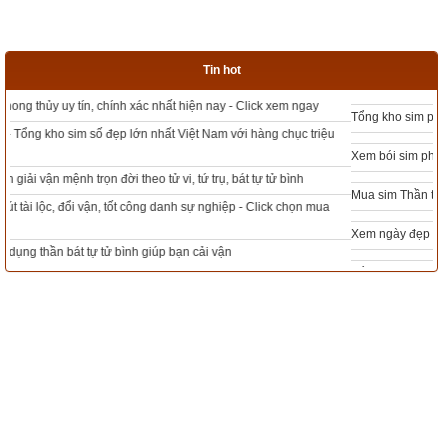
Vận mệnh người có mệnh chim Điểu sư
Tin hot
Theo sách
Ngọc hạp chánh tông
 thì
mệnh chim Điểu Sư
Tổng kho sim phong thủy - Sim hợp tuổi - Sim hợp mệnh giá rẻ nhất thị trường
được tóm tắt trong 4 câu thơ sau:
Xem bói sim phong thủy theo khoa học tử vi, tứ trụ chính xác nhất
Điểu Sư số chúa sơn lâm,
Mua sim Thần tài, Thần tài theo bạn! Giao sim miễn phí
Ra vào nghiêng ngửa núi rừng rộng khơi.
Xem ngày đẹp - chọn ngày tốt khởi sự theo kinh dịch chính xác nhất
Tự nhiên tài lộc phong dinh,
Tổng Kho Sim Năm sinh 0x - 9x - 8x -7x -6x giá rẻ nhất thị trường - Click xem
Thiên niên sớm đã dự hàng công khanh.
ngay
5. Luận bàn vận số người có mệnh chim Phượng 
Hoàng
Chim Phượng Hoàng
 là một trong tứ linh (4 thần thú Long Ly 
Quy Phượng) theo tín ngưỡng dân gian Việt Nam. Phượng có 