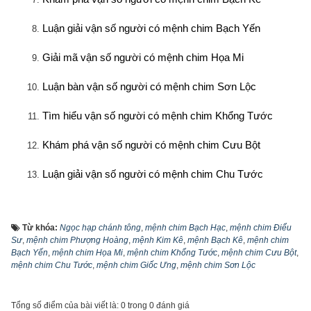
Luận giải vận số người có mệnh chim Bạch Yến
Giải mã vận số người có mệnh chim Họa Mi
Luận bàn vận số người có mệnh chim Sơn Lộc
Tìm hiểu vận số người có mệnh chim Khổng Tước
Khám phá vận số người có mệnh chim Cưu Bột
Luận giải vận số người có mệnh chim Chu Tước
Giải mã vận số người có mệnh chim Giốc Ưng
Từ khóa:
Ngọc hạp chánh tông
,
mệnh chim Bạch Hạc
,
mệnh chim Điểu
1. Tìm hiểu phép xem mệnh chim theo tuổi và 
Sư
,
mệnh chim Phượng Hoàng
,
mệnh Kim Kê
,
mệnh Bạch Kê
,
mệnh chim
Bạch Yến
,
mệnh chim Họa Mi
,
mệnh chim Khổng Tước
,
mệnh chim Cưu Bột
,
tháng sinh âm lịch
mệnh chim Chu Tước
,
mệnh chim Giốc Ưng
,
mệnh chim Sơn Lộc
Tổng số điểm của bài viết là: 0 trong 0 đánh giá