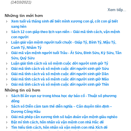
(14/10/2021)
3. Luận giải vận mệnh người có mệnh chim Bạch 
Xem tiếp...
Hạc
Những tin mới hơn
Xem tuổi và tháng sinh để biết mình xương con gì, cốt con gì biết
sang hèn
Bạch là Trắng, Hạc là con chim Cò do đó
chim Bạch Hạc
Sách 12 con giáp theo lịch vạn niên – Giải mã tính cách, vận mệnh
(Hạc trắng) còn gọi là Cò trắng là một loài chim lớn trong Chi 
con người
Hạc thuộc họ Hạc. Bộ lông của nó chủ yếu là màu trắng, với 
Luận giải vận mệnh người tuổi chuột - Giáp Tý, Bính Tý, Mậu Tý,
Canh Tý, Nhâm Tý
màu đen trên đôi cánh của nó. Con lớn có đôi chân dài màu 
Giải mã vận mệnh người tuổi Trâu - Ất Sửu, Đinh Sửu, Kỷ Sửu, Tân
đỏ và mỏ màu đỏ.
Sửu, Quý Sửu
Luận giải tính cách và số mệnh cuộc đời người sinh giờ Tý
Giải mã tính cách và số mệnh cuộc đời người sinh giờ Sửu
Giải mã tính cách và số mệnh cuộc đời người sinh giờ Dần
Giải mã tính cách và số mệnh cuộc đời người sinh giờ Mão
Giải mã tính cách và số mệnh cuộc đời người sinh giờ Thìn
Những tin cũ hơn
Sách Bí ẩn vạn sự trong khoa học dự báo cổ - Thuật số phương
đông
Sách số Diễn cầm tam thế diễn nghĩa – Căn duyên tiền định –
Dương Công Hầu
Giải mã phép cân xương tính số luận đoán vận mệnh giàu nghèo
Bật mí tính cách, hôn nhân và vận mệnh con nhà Hắc đế
Tìm hiểu tính cách, hôn nhân và vận mệnh con nhà Xích đế