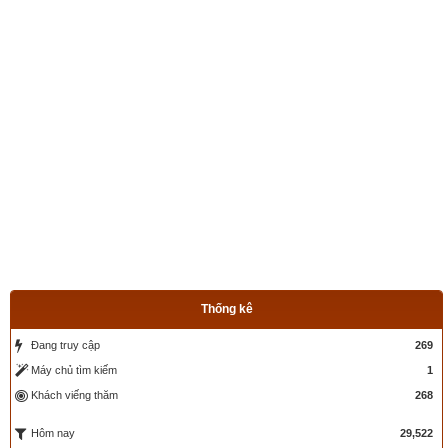
mỏ diều hâu dài, mào trĩ, vẩy cá chép, móng chim ưng, đuôi 
công... Nếu rồng có yếu tố dương, tượng trưng cho vua chúa 
thì phượng lại có yếu tố âm nên tượng trưng cho hoàng hậu 
nên Phượng Hoàng kết hợp cùng Rồng được coi là cặp đôi 
đại diện cho hạnh phúc, may mắn, sức khỏe dài lâu.
Thống kê
Đang truy cập
269
Máy chủ tìm kiếm
1
Khách viếng thăm
268