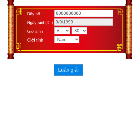
hiểu cũng như hai chất A+B=C thì chất mới tạo thành phải có 
tên gọi khác. Các con vật chỉ đắc dụng khi làm sáng cái lý của 
Dãy số
những kết hợp đơn giản như giữa Can - Chi của năm còn đối 
Ngày sinh(DL)
với những giao kết phức tạp (như giữa Can Chi của cả năm, 
Giờ sinh
tháng, ngày, giờ) chúng sẽ không còn đất dụng võ nữa. Điều 
Giới tính
này cũng tương tự như để chuẩn đoán bệnh chính xác cho 
một người thì phải căn cứ thông qua các loại xét nghiệm như 
xét nghiệm máu, xét nghiệm nước tiểu, chụp X quang, siêu 
âm.... Việc dự đoán vận mệnh lại càng không hề đơn giản khi 
Luận giải
đó ngoài cầm tính, người ta phải dùng thêm các thuộc tính 
khác bổ trợ thêm để làm sáng tỏ thêm như tướng tinh, cốt 
mệnh, mệnh các giống chim.
Ngọc hạp chánh tông
 là cuốn sách cổ thư bí truyền của người 
xưa được lưu truyền từ đời này qua đời khác, trải qua hàng 
ngàn năm được đúc kết tinh hoa trí tuệ của các bậc tiền nhân 
uyên thâm: trên thông thiên văn, dưới tường địa lý, am hiểu vũ 
trụ biến đổi theo thời gian, lại rành rẽ về lịch số học để làm ra 