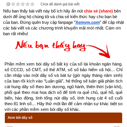
Click để đánh giá bài viết
Nếu bạn thấy bài viết này bổ ích hãy ấn nút 
chia sẻ (share) 
bên 
dưới để ủng hộ chúng tôi và chia sẻ kiến thức hay cho bạn bè 
của bạn. Đừng quên truy cập fanpage
“
Xemvm.com
” để cập nhật 
các bài viết và các chương trình khuyến mãi mới nhất. Cám ơn 
bạn rất nhiều!
Phần mềm xem bói dãy số bất kỳ của số tài khoản ngân hàng, 
số CCCD, số CMT, số thẻ ATM, số sổ bảo hiểm xã hội… Chỉ 
Xem mệnh chim theo tuổi và tháng sinh âm lịch
cần nhập vào một dãy số và bát tự (giờ ngày tháng năm sinh) 
của bạn rồi kích vào “Luận giải”, hệ thống sẽ luận giải phân tích 
Như chúng ta đã biết mười hai con vật (12 con giáp) ứng với 
cát hung dãy số theo âm dương, ngũ hành, thiên thời (vận khí), 
12 địa chi chỉ có nghĩa đối với chu kỳ một năm, khi đem 
phối quẻ theo mai hoa dịch số để tính ra quẻ chủ, quẻ hỗ, quẻ 
biến, hào động, tính tổng nút dãy số, tính hung cát 4 số cuối 
chúng kết hợp với 10 thiên can (Giáp, Ất, Bính, Ðinh, Mậu, 
theo 81 linh số… Hãy thử một lần để cảm nhận sự khác biệt so 
Kỷ, Canh, Tân, Quý) sẽ tạo thành một chu kỳ lớn 60 năm gọi 
với các phần mềm xem bói dãy số khác.
là một Hội (tức vòng
Lục Thập Hoa Giáp
) thì chúng không có 
Xem bói dãy số
ý nghĩa nhiều trong dự đoán vận mệnh nữa. Ðiều này cũng dễ 