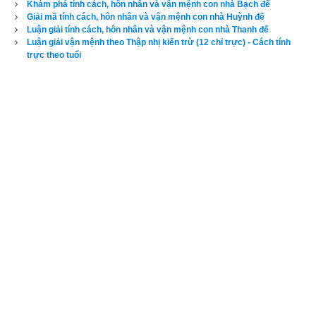
Khám phá tính cách, hôn nhân và vận mệnh con nhà Bạch đế
Giải mã tính cách, hôn nhân và vận mệnh con nhà Huỳnh đế
Luận giải tính cách, hôn nhân và vận mệnh con nhà Thanh đế
Luận giải vận mệnh theo Thập nhị kiến trừ (12 chỉ trực) - Cách tính
trực theo tuổi
Vận mệnh người có mệnh chim Bạch Hạc
Theo sách
Ngọc hạp chánh tông
 thì
mệnh chim Bạch Hạc
được tóm tắt trong 4 câu thơ sau:
Bạch Hạc sung sướng vô hồi,
Rừng cao trời rộng chí ta vẫy vùng.
Thanh nhàn nhẹ bước thang mây,
Tuổi già tận hưởng những ngày lạc quan.
4. Giải mã vận mệnh người có mệnh chim Điểu Sư
Điểu sư là một sinh vật thần thoại với thân, đuôi và chân sau 
của sư tử; đầu và cánh của đại bàng và móng vuốt đại bàng ở 