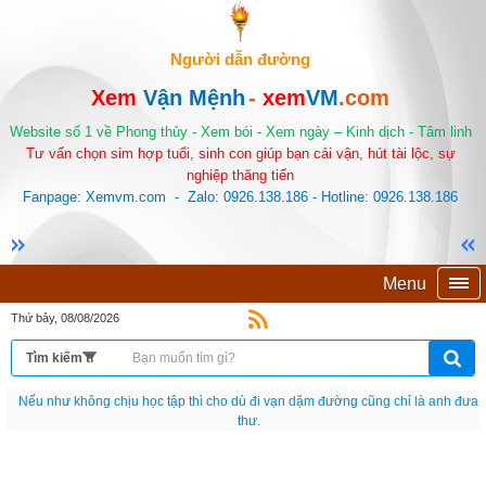
Người dẫn đường
Xem
Vận Mệnh
-
xem
VM
.com
Website số 1 về Phong thủy - Xem bói - Xem ngày – Kinh dịch - Tâm linh
Tư vấn chọn sim hợp tuổi, sinh con giúp bạn cải vận, hút tài lộc, sự
nghiệp thăng tiến
Fanpage: Xemvm.com - Zalo: 0926.138.186 - Hotline: 0926.138.186
Menu
Thứ bảy, 08/08/2026
Nếu như không chịu học tập thì cho dù đi vạn dặm đường cũng chỉ là anh đưa
thư.