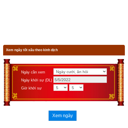
chân trước. Vì theo truyền thống sư tử được coi là vua của 
các loài thú và đại bàng là vua của các loài chim,
chim điểu 
sư
 được xem là một sinh vật đặc biệt quyền lực và cao quý, 
được coi là vua của mọi loài sinh vật. Tương truyền Điểu sư 
có thể bảo vệ con người trước ác quỷ, ma thuật và những 
điều dối trá. Nó còn mang lại sự may mắn, ấm no và hạnh 
phúc.
Xem ngày tốt xấu theo kinh dịch
Ngày cần xem
Ngày khởi sự (DL)
Giờ khởi sự
Xem ngày