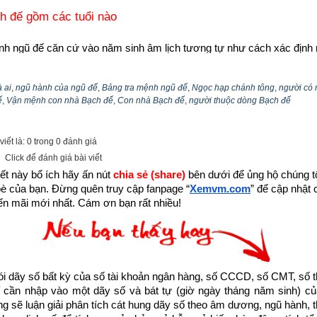
h đế gồm các tuổi nào
nh ngũ đế căn cứ vào năm sinh âm lịch tương tự như cách xác định 
gồm các tuổi sau:
tuổi Giáp Tý
,
tuổi Ất Sửu
,
tuổi Nhâm Thân
,
tuổi 
,
tuổi Giáp Ngọ
,
tuổi Ất Mùi
,
tuổi Nhâm Dần
,
tuổi Quý Mão
,
tuổi C
 ai
,
ngũ hành của ngũ đế
,
Bảng tra mệnh ngũ đế
,
Ngọc hạp chánh tông
,
người có
ế
,
Vận mệnh con nhà Bạch đế
,
Con nhà Bạch đế
,
người thuộc dòng Bạch đế
h thuộc mệnh ngũ đế nào độc giả vui lòng xem bài viết “
Bảng tra mệnh
iết là: 0 trong 0 đánh giá
ch, hình dáng, sở thích con nhà Bạch đế
(
)
白帝
Click để đánh giá bài viết
ười có mệnh Bạch đế
 có giỏi tâm lý, khéo ăn nói, giỏi ngoại giao, là ng
ết này bổ ích hãy ấn nút 
chia sẻ (share) 
bên dưới để ủng hộ chúng tôi
bè của bạn. Đừng quên truy cập fanpage
“
Xemvm.com
” để cập nhật c
rũ bạn bè theo ý kiến của mình. Mặc dù có nhiều bạn bè nhưng nếu qu
n mãi mới nhất. Cám ơn bạn rất nhiều!
a mình là người ích kỷ, cao ngạo, chỉ dựa vào “ba tấc lưỡi” để đạt đ
h bởi họ quá khéo léo nên chỉ cần thấy được hơi hướng mất lòng ngườ
tình cho mình. 
 nhà Bạch đế
 thường nhỏ người nhưng hình thể cân đối, uyển chuyể
dãy số bất kỳ của số tài khoản ngân hàng, số CCCD, số CMT, số t
cần nhập vào một dãy số và bát tự (giờ ngày tháng năm sinh) của
ôi đỏ, mắt sáng, giọng nói nhẹ nhàng dễ nghe. Dù là nam hay nữ thì 
ống sẽ luận giải phân tích cát hung dãy số theo âm dương, ngũ hành, thi
nam mỹ nữ hiếm có.