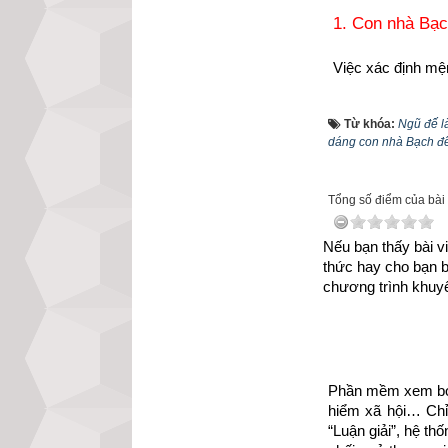
1. Con nhà Bạc
Việc xác định mệ
Con nhà Bạch đế 
Thìn
,
tuổi Tân Tỵ
Từ khóa:
Ngũ đế là
dáng con nhà Bạch đ
Hợi
. Để biết mìn
sinh âm lịch
”.
Tổng số điểm của bài v
2. Luận tính cá
Về tính cách ng
Nếu bạn thấy bài vi
thức hay cho bạn 
lý luận và quyến 
chương trình khuyế
họ có thể để lộ r
nhiên, cũng chín
cách lấy lại cảm 
Về hình dáng con
Phần mềm xem bói 
hiểm xã hội… Chỉ 
nhắn, da trắng, m
“Luận giải”, hệ th
thanh tú, là mỹ 