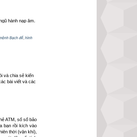
ngũ hành nạp âm. 
Quý Dậu
,
tuổi Canh 
anh Tuất
,
tuổi Tân 
 mệnh Bạch đế
,
hình
 ngũ đế theo năm 
ười sôi nổi, có đủ 
 và chia sẻ kiến 
ác bài viết và các 
en biết lâu ngày, 
ược mục tiêu. Tuy 
i là lập tức tìm 
n. Khuôn mặt nhỏ 
hẻ ATM, số sổ bảo 
 bạn rồi kích vào 
đều có ngoại hình 
ên thời (vận khí), 