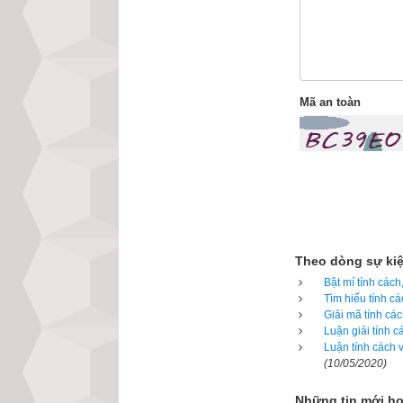
nhiều việc cùng 
Nếu có nền tảng g
địa vị, danh vọng
Mã an toàn
nếu không được gi
nên rất quỷ quyệt
đãng, không biết 
Chú ý: người thu
4. Luận bàn về
Theo dòng sự ki
Chồng con 
Bật mí tính các
với nhau tr
Tìm hiểu tính c
Giải mã tính cá
Chồng con 
Luận giải tính 
Luận tính cách 
họa (thật x
(10/05/2020)
Chồng con 
Những tin mới h