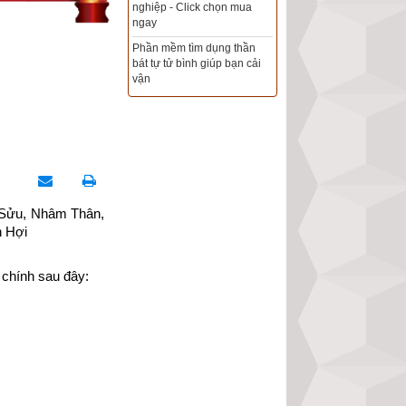
Xem ngày đẹp - chọn ngày
tốt khởi sự theo kinh dịch
chính xác nhất
Tổng Kho Sim Năm sinh 0x -
9x - 8x -7x -6x giá rẻ nhất thị
trường - Click xem ngay
 Sửu, Nhâm Thân, 
n Hợi
 chính sau đây: