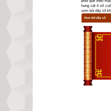
phối quẻ theo mai 
hung cát 4 số cu
Về sở thích Na
xem bói dãy số kh
mục đích của mì
Xem bói dãy số
khuyến khích, th
nhúng tay vào làm
Nữ mệnh
con nh
cảm của người kh
giàu có sa hoa, l
thành nguyện vọn
3. Luận giải v