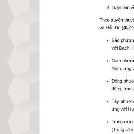
Luận bàn v
Theo truyền thuy
và Hắc Đế (
黑帝
Bắc phươn
với Bạch H
Nam phươn
Nam, ứng v
Đông phươ
đông, ứng 
Tây phươn
ứng với Hu
Trung ươn
(Trung Ươn