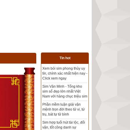
Tin hot
Tổng kho sim phong thủy -
Sim hợp tuổi - Sim hợp
mệnh giá rẻ nhất thị trường
Xem bói sim phong thủy
theo khoa học tử vi, tứ trụ
chính xác nhất
Mua sim Thần tài, Thần tài
theo bạn! Giao sim miễn phí