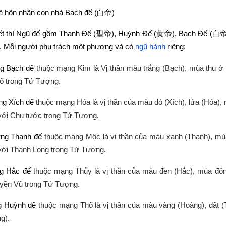
ề hôn nhân con nhà Bạch đế (
白帝
)
ết thì Ngũ đế gồm Thanh Đế (
聖帝
), Huỳnh Đế (
黄帝
), Bạch Đế (
白
). Mỗi người phụ trách một phương và có
ngũ hành
 riêng:
g Bạch đế 
thuộc mạng Kim là Vị thần màu trắng (Bạch), mùa thu ở
ổ trong Tứ Tượng.
g Xích đế 
thuộc mạng Hỏa là vị thần của màu đỏ (Xích), lửa (Hỏa),
ới Chu tước trong Tứ Tượng.
ng Thanh đế 
thuộc mạng Mộc là vị thần của màu xanh (Thanh), mù
với Thanh Long trong Tứ Tượng.
g Hắc đế 
thuộc mạng Thủy
là vị thần của màu đen (Hắc), mùa đô
yền Vũ trong Tứ Tượng.
g Huỳnh đế 
thuộc mạng Thổ
là vị thần của màu vàng (Hoàng), đất (
g).