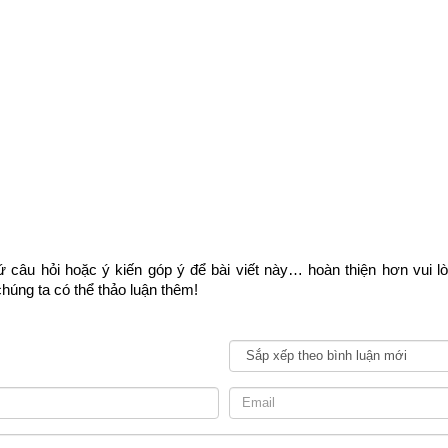
 câu hỏi hoặc ý kiến góp ý để bài viết này… hoàn thiện hơn vui l
húng ta có thể thảo luận thêm!
Khám phá vận mệnh con nhà Bạch đế
tông
 là cuốn sách cổ thư bí truyền của người xưa được lưu truyền t
ng ngàn năm được đúc kết tinh hoa trí tuệ của các bậc tiền nhân uyê
ông thì
Về vận mệnh
con nhà Bạch Đế
 có nhân duyên tốt, cộng với 
nguyện một cách dễ dàng. Nếu 
thất bại thì thường chỉ vì họ quá