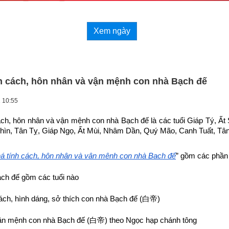
Xem ngày
h cách, hôn nhân và vận mệnh con nhà Bạch đế
 10:55
ch, hôn nhân và vận mệnh con nhà Bạch đế là các tuổi Giáp Tý, Ất
ìn, Tân Tỵ, Giáp Ngọ, Ất Mùi, Nhâm Dần, Quý Mão, Canh Tuất, Tâ
 tính cách, hôn nhân và vận mệnh con nhà Bạch đế
” gồm các phần
ch đế gồm các tuổi nào
ách, hình dáng, sở thích con nhà Bạch đế (
白帝
)
vận mệnh con nhà Bạch đế (
白帝
) theo Ngọc hạp chánh tông