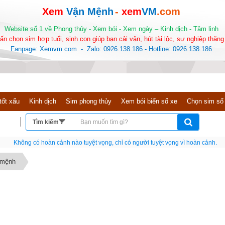
Xem
Vận Mệnh
-
xem
VM
.com
Website số 1 về Phong thủy - Xem bói - Xem ngày – Kinh dịch - Tâm linh
ấn chọn sim hợp tuổi, sinh con giúp bạn cải vận, hút tài lộc, sự nghiệp thăng 
Fanpage: Xemvm.com - Zalo: 0926.138.186 - Hotline: 0926.138.186
tốt xấu
Kinh dịch
Sim phong thủy
Xem bói biển số xe
Chọn sim số
Nếu như không chịu học tập thì cho dù đi vạn dặm đường cũng chỉ là anh đưa thư
 mệnh