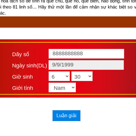
hoa dịch số để tính ra quẻ chủ, quẻ hỗ, quẻ biến, hào động, tính tổn
ối theo 81 linh số… Hãy thử một lần để cảm nhận sự khác biệt so 
m mệnh
con nhà Bạch đế
 có nhiều tham vọng, họ biết cách sử dụng đ
ác.
nh. Là người đa mưu túc trí, họ có thể không cần tự mình ra tay
uyết phục người khác làm việc có lợi cho mình. Có điều, đôi khi đ
 cả những việc trái với pháp luật.
à Bạch Đế
 không phải là người giàu tình cảm, sống lãnh đạm, sẵn s
Dãy số
ác để làm lợi cho mình, dùng tình cảm để đổi chác quyền lực, tiền 
uôn mong muốn có được sự nghiệp lớn, địa vị cao trong xã hội. Có lắ
Ngày sinh(DL)
g, cho nên cũng dám làm đến chuyện phi pháp.
Giờ sinh
ận mệnh con nhà Bạch đế
(
) theo Ngọc hạp chánh tông
白帝
Giới tính
Luận giải