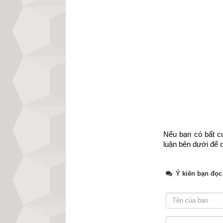
Nếu bạn có bất cứ
luận bên dưới để c
Ý kiến bạn đọc
Ngọc hạp chánh 
khác, trải qua hà
Ngọc hạp chánh t
họ đạt được sở 