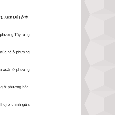
帝
), Xích Đế (
赤
帝
) 
 phương Tây, ứng 
 mùa hè ở phương 
a xuân ở phương 
ng ở phương bắc, 
Thổ) ở chính giữa 