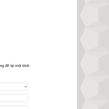
òng
 để lại một bình 
ừ đời này qua đời 
n thâm. Theo sách 
sự thông minh nên 
 tham lam ôm đồm 