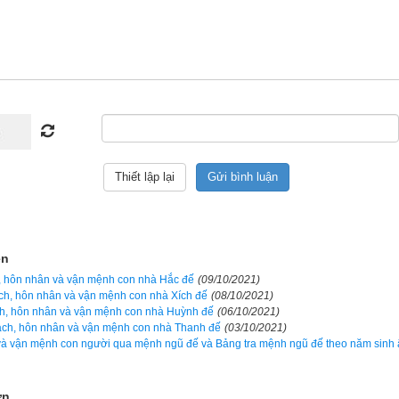
1 lúc, song cũng nhanh chóng rút được kinh nghiệm mà đạt được mọi
iáo dục tốt, có môi trường phát triển thuận lợi thì họ có thể trở thà
 cao trong xã hội như: kỹ nghệ, thầu khoán, trạng sư, bác sĩ hay n
a đình, thầy cô dạy dỗ, chỉ bảo cẩn thận thì người dòng Bạch Đế rất
, xảo trá, gian hùng như quỵt nợ, lừa gái, tham ô…họ sẽ trở thành 
bao nhiêu là vợ; vì họ chẳng chung tình với ai cả.
ộc dòng Bạch đế nên thờ vua Bạch đế, ở đời nên nhẫn nại mới an.
 hôn nhân con nhà Bạch đế
(
)
白帝
ện
nhà Bạch Đế cưới vợ con nhà Huỳnh Đế: thì chồng vợ trước cũng n
h, hôn nhân và vận mệnh con nhà Hắc đế
(09/10/2021)
ọn đời và giàu sang phú quý (thật tốt).
ách, hôn nhân và vận mệnh con nhà Xích đế
(08/10/2021)
ch, hôn nhân và vận mệnh con nhà Huỳnh đế
(06/10/2021)
nhà Bạch Đế cưới vợ con nhà Xích Đế: thì chồng vợ rất xung khắc 
cách, hôn nhân và vận mệnh con nhà Thanh đế
(03/10/2021)
và vận mệnh con người qua mệnh ngũ đế và Bảng tra mệnh ngũ đế theo năm sinh 
ấu).
nhà Bạch Đế cưới vợ con nhà Bạch Đế: thì chồng vợ cũng đều xung 
ơn