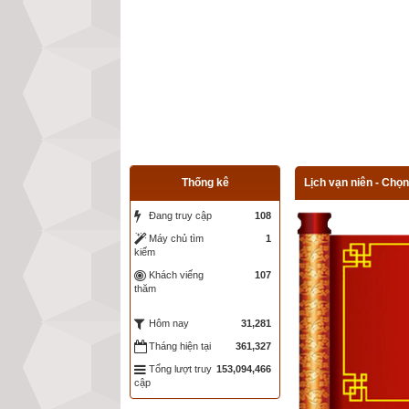
Thống kê
Lịch vạn niên - Chọn
Đang truy cập
108
Máy chủ tìm
1
kiếm
Khách viếng
107
thăm
31,281
Hôm nay
Tháng hiện tại
361,327
Tổng lượt truy
153,094,466
cập