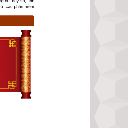
g nút dãy số, tính 
với các phần mềm 
ầu óc để đạt được 
 mà tìm cách để 
iều này khiến họ 
àng lợi dụng tình 
bạc. Họ thích sự 
m khi vì muốn đạt 