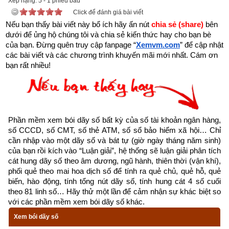
Xếp hạng:
5
-
1
phiếu bầu
Click để đánh giá bài viết
Nếu bạn thấy bài viết này bổ ích hãy ấn nút 
chia sẻ (share) 
bên 
dưới để ủng hộ chúng tôi và chia sẻ kiến thức hay cho bạn bè 
của bạn. Đừng quên truy cập fanpage
“
Xemvm.com
” để cập nhật 
các bài viết và các chương trình khuyến mãi mới nhất. Cám ơn 
bạn rất nhiều!
Phần mềm xem bói dãy số bất kỳ của số tài khoản ngân hàng, 
số CCCD, số CMT, số thẻ ATM, số sổ bảo hiểm xã hội… Chỉ 
cần nhập vào một dãy số và bát tự (giờ ngày tháng năm sinh) 
của bạn rồi kích vào “Luận giải”, hệ thống sẽ luận giải phân tích 
cát hung dãy số theo âm dương, ngũ hành, thiên thời (vận khí), 
phối quẻ theo mai hoa dịch số để tính ra quẻ chủ, quẻ hỗ, quẻ 
biến, hào động, tính tổng nút dãy số, tính hung cát 4 số cuối 
theo 81 linh số… Hãy thử một lần để cảm nhận sự khác biệt so 
với các phần mềm xem bói dãy số khác.
Xem bói dãy số