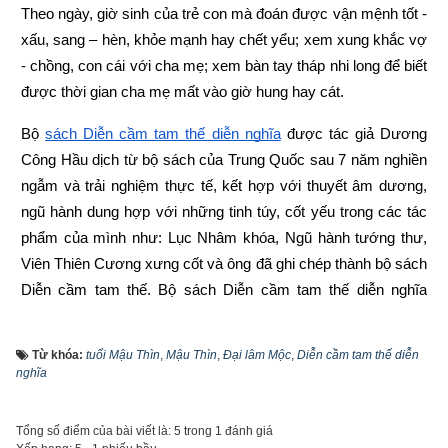
Theo ngày, giờ sinh của trẻ con mà đoán được vận mệnh tốt - 
xấu, sang – hèn, khỏe mạnh hay chết yểu; xem xung khắc vợ 
- chồng, con cái với cha mẹ; xem bàn tay tháp nhi long để biết 
được thời gian cha mẹ mất vào giờ hung hay cát.
Bộ
sách Diễn cầm tam thế diễn nghĩa
 được tác giả Dương 
Công Hầu dịch từ bộ sách của Trung Quốc sau 7 năm nghiền 
ngẫm và trải nghiệm thực tế, kết hợp với thuyết âm dương, 
ngũ hành dung hợp với những tinh túy, cốt yếu trong các tác 
phẩm của mình như: Lục Nhâm khóa, Ngũ hành tướng thư, 
Viên Thiên Cương xưng cốt và ông đã ghi chép thành bộ sách 
Diễn cầm tam thế. Bộ sách Diễn cầm tam thế diễn nghĩa 
được ra mắt độc giả lần đầu tiên vào năm 1952 do nhà xuất 
bản Đuốc Sáng xuất bản. Trong bộ sách một phần tác giả sử 
Từ khóa:
tuổi Mậu Thìn
,
Mậu Thìn
,
Đại lâm Mộc
,
Diễn cầm tam thế diễn
dụng nhiều từ Hán - Nôm cổ, một phần do lỗi biên tập nên có 
nghĩa
nhiều từ ngữ không chuẩn, khó hiểu cho độc giả ngày nay.
Tổng số điểm của bài viết là: 5 trong 1 đánh giá