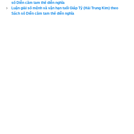
số Diễn cầm tam thế diễn nghĩa
Thánh Thần không tương chống kình quỷ ma
Luận giải số mệnh và vận hạn tuổi Giáp Tý (Hải Trung Kim) theo
Sách số Diễn cầm tam thế diễn nghĩa
Miệng Phật lòng rắn đó là
Đồ mưu thiết kế cao xa lỗ lời
Buổi đầu tính lớn vậy thời
Đến sau tính nhỏ đổi đời bỏ qua
Làm nơi nói ngã vậy mà
Xung cha khắc mẹ tự ta lo lường
Hao tài cũng đặng tầm thường
Trung niên tạo lập gia đường hiển vang
Số này nên chứa tâm khoan
Ngõ hầu hưởng đặng phước ban gia đình.