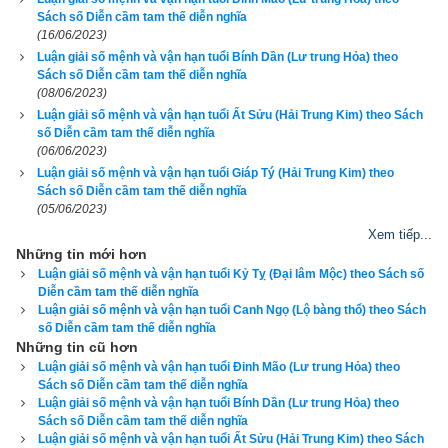
Chớ tin lòng dạ người quen
Sách số Diễn cầm tam thế diễn nghĩa
(16/06/2023)
Ngày sau trở lại bạc đen phản lòng
Luận giải số mệnh và vận hạn tuổi Bính Dần (Lư trung Hỏa) theo
Sách số Diễn cầm tam thế diễn nghĩa
Của tiền khó giữ cho xong
(08/06/2023)
Luận giải số mệnh và vận hạn tuổi Ất Sửu (Hải Trung Kim) theo Sách
Làm ra có của chịu vòng tổn hao
số Diễn cầm tam thế diễn nghĩa
(06/06/2023)
Công danh có số phước hào
Luận giải số mệnh và vận hạn tuổi Giáp Tý (Hải Trung Kim) theo
Sách số Diễn cầm tam thế diễn nghĩa
(05/06/2023)
Có mạng quyền tước đứng vào công môn
Xem tiếp...
Những tin mới hơn
Vợ chồng xung khắc ngữ ngôn
Luận giải số mệnh và vận hạn tuổi Kỷ Tỵ (Đại lâm Mộc) theo Sách số
Diễn cầm tam thế diễn nghĩa
Lấy sự nhẫn nại bảo tồn dài lâu
Luận giải số mệnh và vận hạn tuổi Canh Ngọ (Lộ bàng thổ) theo Sách
số Diễn cầm tam thế diễn nghĩa
Đệ huynh xa cách ngõ hầu
Những tin cũ hơn
Luận giải số mệnh và vận hạn tuổi Đinh Mão (Lư trung Hỏa) theo
Thương nhau để dạ có thâm tình
Sách số Diễn cầm tam thế diễn nghĩa
Luận giải số mệnh và vận hạn tuổi Bính Dần (Lư trung Hỏa) theo
Sách số Diễn cầm tam thế diễn nghĩa
Tánh người cứng cỏi không tin
Luận giải số mệnh và vận hạn tuổi Ất Sửu (Hải Trung Kim) theo Sách