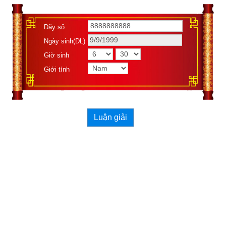
Dãy số
Ngày sinh(DL)
Giờ sinh
Xemvm.com
 xin hân hạnh giới thiệu tới độc giả 
cuốn sách số 
Giới tính
“Diễn cầm tam thế diễn nghĩa” của soạn giả Dương Công 
Hầu
. 
Kích vào link sau:
https://xemvm.com/kien-thuc-phong-
thuy/xem-van-menh/link-tai-sach-dien-cam-tam-the-dien-
Luận giải
nghia-pdf-704.html
để tải về Ebook Sách số Diễn cầm tam thế diễn nghĩa – Căn 
duyên tiền định – Dương Công Hầu hoặc liên hệ Zalo: 
0926.138.186 để nhận trực tiếp file pdf.
Trong khuôn khổ bài viết này chúng tôi xin giới thiệu phần luận 
giải số mệnh và vận hạn của tuổi Mậu Thìn được trích dẫn 
trong cuốn sách số Diễn cầm tam thế diễn nghĩa này. Các lưu 