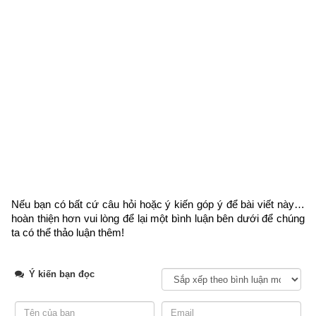
ý khi xem như sau: Phàm khi coi vận thì hãy xem các bài giải 
trước đây, mới có thể hiểu rõ cách thức để xem. Trong đây 
mỗi tuổi nào ở các chương trước đều có ghi rõ người đàn ông 
thờ ông gì độ mạng, người đàn bà thời bà gì độ mạng tùy theo 
tuổi mà thờ và mỗi tuổi đều có 30 câu thơ để ngâm vịnh về số 
mệnh trong đời của mình, đặng hưởng sang hèn, giàu nghèo, 
may rủi, anh em, con cháu ra sao, mình biết rõ số mệnh của 
mình thật quả không sai.
Nếu bạn có bất cứ câu hỏi hoặc ý kiến góp ý để bài viết này… 
hoàn thiện hơn vui lòng
 để lại một bình luận bên dưới để chúng 
ta có thể thảo luận thêm!
Ý kiến bạn đọc