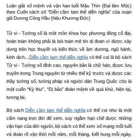
Luận giải số mệnh và vận hạn tuổi Mậu Thìn (Đại lâm Mộc) 
theo Cuốn sách số “Diễn cầm tam thế diễn nghĩa” của soạn 
giả Dương Công Hầu (hiệu Khương Đức)
Tử vi - Tướng số là một môn khoa học phương đông cổ đại, 
hoàn toàn không phải là bói toán mê tín dị đoan vì được xây 
dựng trên học thuyết và kiến thức về âm dương, ngũ hành, 
kinh dịch…
Diễn cầm tam thế diễn nghĩa
 có thể coi là bộ sách 
Tử vi - Tướng số đỉnh cao, nguyên bản là chữ hán, được lưu 
truyền trong Trung nguyên từ nhiều thế kỷ trước và được các 
thầy tướng số, tướng pháp và người dân Trung Quốc cho là 
một cuốn “Kỳ thư”, “Dị bảo” đoán mệnh về quá khứ, hiện tại, 
tương lai.
Bộ sách
Diễn cầm tam thế diễn nghĩa
 có thể coi như là một 
cẩm nang trọn đời để xem, suy ngẫm hạn chế được những 
vận hạn của đời người, bộ sách có thể xem số mạng mỗi tuổi 
và đoán rõ vận thời mỗi năm, mỗi tháng, kiết hung mỗi ngày. 