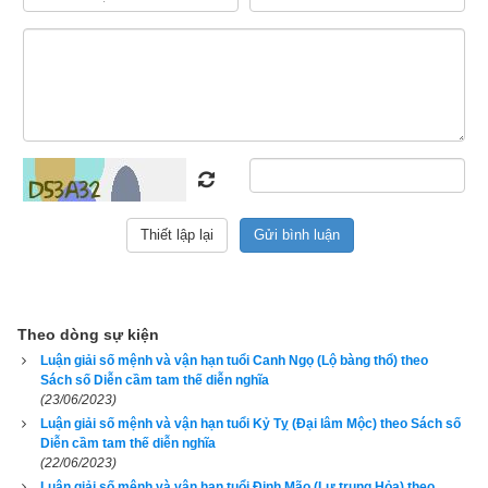
Luận giải số mệnh và vận hạn tuổi Mậu Thìn
Đoán xem số mạng như là,
Mậu Thìn mạng Mộc số ta như vậy,
Tuổi Thổ mạng Mộc số này,
Tuổi cùng với mạng đặng vầy tương sinh
Khó nuôi thuở nhỏ chẳng lành
Theo dòng sự kiện
Giải Thần độ mạng phước dành về sau
Luận giải số mệnh và vận hạn tuổi Canh Ngọ (Lộ bàng thổ) theo
Sách số Diễn cầm tam thế diễn nghĩa
Phù trầm số mạng khỏi nào
(23/06/2023)
Luận giải số mệnh và vận hạn tuổi Kỷ Tỵ (Đại lâm Mộc) theo Sách số
Diễn cầm tam thế diễn nghĩa
Sông sâu sóng lớn phạm vào một phen
(22/06/2023)
Luận giải số mệnh và vận hạn tuổi Đinh Mão (Lư trung Hỏa) theo