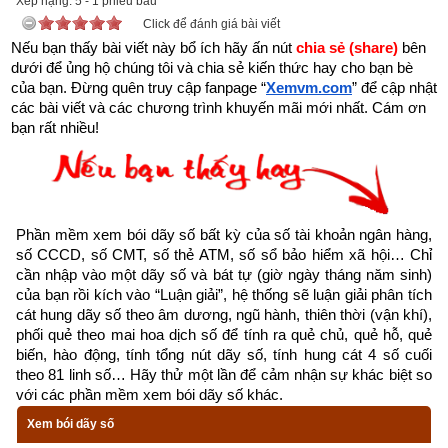
Xếp hạng:
5
-
1
phiếu bầu
Click để đánh giá bài viết
Nếu bạn thấy bài viết này bổ ích hãy ấn nút 
chia sẻ (share) 
bên 
dưới để ủng hộ chúng tôi và chia sẻ kiến thức hay cho bạn bè 
của bạn. Đừng quên truy cập fanpage
“
Xemvm.com
” để cập nhật 
các bài viết và các chương trình khuyến mãi mới nhất. Cám ơn 
bạn rất nhiều!
Phần mềm xem bói dãy số bất kỳ của số tài khoản ngân hàng, 
số CCCD, số CMT, số thẻ ATM, số sổ bảo hiểm xã hội… Chỉ 
cần nhập vào một dãy số và bát tự (giờ ngày tháng năm sinh) 
của bạn rồi kích vào “Luận giải”, hệ thống sẽ luận giải phân tích 
cát hung dãy số theo âm dương, ngũ hành, thiên thời (vận khí), 
phối quẻ theo mai hoa dịch số để tính ra quẻ chủ, quẻ hỗ, quẻ 
biến, hào động, tính tổng nút dãy số, tính hung cát 4 số cuối 
theo 81 linh số… Hãy thử một lần để cảm nhận sự khác biệt so 
với các phần mềm xem bói dãy số khác.
Xem bói dãy số