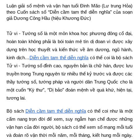
Luận giải số mệnh và vận hạn tuổi Đinh Mão (Lư trung Hỏa) 
theo Cuốn sách số “Diễn cầm tam thế diễn nghĩa” của soạn 
giả Dương Công Hầu (hiệu Khương Đức)
Tử vi - Tướng số là một môn khoa học phương đông cổ đại, 
hoàn toàn không phải là bói toán mê tín dị đoan vì được xây 
dựng trên học thuyết và kiến thức về âm dương, ngũ hành, 
kinh dịch…
Diễn cầm tam thế diễn nghĩa
 có thể coi là bộ sách 
Tử vi - Tướng số đỉnh cao, nguyên bản là chữ hán, được lưu 
truyền trong Trung nguyên từ nhiều thế kỷ trước và được các 
thầy tướng số, tướng pháp và người dân Trung Quốc cho là 
một cuốn “Kỳ thư”, “Dị bảo” đoán mệnh về quá khứ, hiện tại, 
tương lai.
Bộ sách
Diễn cầm tam thế diễn nghĩa
 có thể coi như là một 
cẩm nang trọn đời để xem, suy ngẫm hạn chế được những 
vận hạn của đời người, bộ sách có thể xem số mạng mỗi tuổi 
và đoán rõ vận thời mỗi năm, mỗi tháng, kiết hung mỗi ngày. 