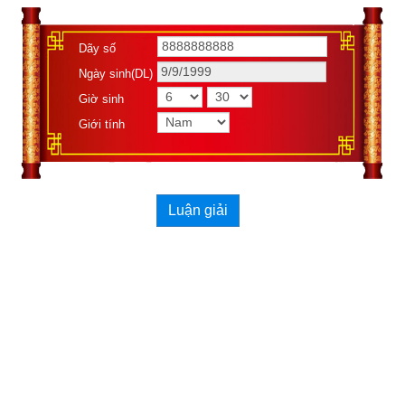
Dãy số
Ngày sinh(DL)
Giờ sinh
Xemvm.com
 xin hân hạnh giới thiệu tới độc giả 
cuốn sách số 
Giới tính
“Diễn cầm tam thế diễn nghĩa” của soạn giả Dương Công 
Hầu
. 
Kích vào link sau:
https://xemvm.com/kien-thuc-phong-
thuy/xem-van-menh/link-tai-sach-dien-cam-tam-the-dien-
Luận giải
nghia-pdf-704.html
để tải về Ebook Sách số Diễn cầm tam thế diễn nghĩa – Căn 
duyên tiền định – Dương Công Hầu hoặc liên hệ Zalo: 
0926.138.186 để nhận trực tiếp file pdf.