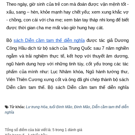
Theo ngày, giờ sinh của trẻ con mà đoán được vận mệnh tốt - 
xấu, sang – hèn, khỏe mạnh hay chết yểu; xem xung khắc vợ 
- chồng, con cái với cha mẹ; xem bàn tay tháp nhi long để biết 
được thời gian cha mẹ mất vào giờ hung hay cát.
Bộ
sách Diễn cầm tam thế diễn nghĩa
 được tác giả Dương 
Công Hầu dịch từ bộ sách của Trung Quốc sau 7 năm nghiền 
ngẫm và trải nghiệm thực tế, kết hợp với thuyết âm dương, 
ngũ hành dung hợp với những tinh túy, cốt yếu trong các tác 
phẩm của mình như: Lục Nhâm khóa, Ngũ hành tướng thư, 
Viên Thiên Cương xưng cốt và ông đã ghi chép thành bộ sách 
Diễn cầm tam thế. Bộ sách Diễn cầm tam thế diễn nghĩa 
được ra mắt độc giả lần đầu tiên vào năm 1952 do nhà xuất 
bản Đuốc Sáng xuất bản. Trong bộ sách một phần tác giả sử 
Từ khóa:
Lư trung Hỏa
,
tuổi Đinh Mão
,
Đinh Mão
,
Diễn cầm tam thế diễn
dụng nhiều từ Hán - Nôm cổ, một phần do lỗi biên tập nên có 
nghĩa
nhiều từ ngữ không chuẩn, khó hiểu cho độc giả ngày nay.
Tổng số điểm của bài viết là: 5 trong 1 đánh giá