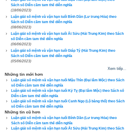
Đêm nằm lo tính cao sâu
Sách số Diễn cầm tam thế diễn nghĩa
(18/06/2023)
Tay làm ra của ngõ hầu trông mang
Luận giải số mệnh và vận hạn tuổi Bính Dần (Lư trung Hỏa) theo
Miệng lưỡi lanh lợi sáng thông
Sách số Diễn cầm tam thế diễn nghĩa
Có duyên đi đứng phước hồng xứ xa
(08/06/2023)
Luận giải số mệnh và vận hạn tuổi Ất Sửu (Hải Trung Kim) theo Sách
Tay chân mau lẹ ý ta
số Diễn cầm tam thế diễn nghĩa
Tánh người vui vẻ, miệng mà bải buôi
(06/06/2023)
Ưa nơi yên tĩnh lòng vui
Luận giải số mệnh và vận hạn tuổi Giáp Tý (Hải Trung Kim) theo
Sách số Diễn cầm tam thế diễn nghĩa
Việc làm không trọn đầu đuôi việc gì
(05/06/2023)
Ăn mặc chằng thiếu số ni
Xem tiếp...
Của tiền thường có vậy thì vào ra
Những tin mới hơn
Đến khi gặp vận tự ta tạo thành
Luận giải số mệnh và vận hạn tuổi Mậu Thìn (Đại lâm Mộc) theo Sách
số Diễn cầm tam thế diễn nghĩa
Khá nên tích đức làm lành
Luận giải số mệnh và vận hạn tuổi Kỷ Tỵ (Đại lâm Mộc) theo Sách số
Mong sau phát đạt phước sanh gia đình.
Diễn cầm tam thế diễn nghĩa
Luận giải số mệnh và vận hạn tuổi Canh Ngọ (Lộ bàng thổ) theo Sách
số Diễn cầm tam thế diễn nghĩa
Chú ý Nam: Thờ cậu Tài, Cậu Quý độ mạng
Những tin cũ hơn
Nữ: Thờ Bà Chúa Ngọc Nương Nương độ mạng
Luận giải số mệnh và vận hạn tuổi Bính Dần (Lư trung Hỏa) theo
Sách số Diễn cầm tam thế diễn nghĩa
Các luận giải vận mệnh bên trên từ cuốn sách
Diễn cầm tam 
Luận giải số mệnh và vận hạn tuổi Ất Sửu (Hải Trung Kim) theo Sách