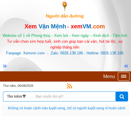
Người dẫn đường
Xem
Vận Mệnh
-
xem
VM
.com
Website số 1 về Phong thủy - Xem bói - Xem ngày – Kinh dịch - Tâm linh
Tư vấn chọn sim hợp tuổi, sinh con giúp bạn cải vận, hút tài lộc, sự
nghiệp thăng tiến
Fanpage: Xemvm.com - Zalo: 0926.138.186 - Hotline: 0926.138.186
Menu
Thứ năm, 06/08/2026
Nếu như không chịu học tập thì cho dù đi vạn dặm đường cũng chỉ là anh đưa
thư.