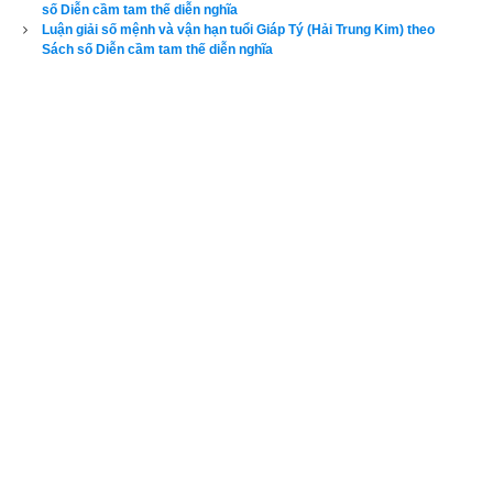
số Diễn cầm tam thế diễn nghĩa
thế diễn nghĩa
 chỉ căn cứ vào năm sinh (trụ năm) chỉ nhằm 
Luận giải số mệnh và vận hạn tuổi Giáp Tý (Hải Trung Kim) theo
mục đích tham khảo, bổ trợ do không đủ dữ liệu về trụ tháng, 
Sách số Diễn cầm tam thế diễn nghĩa
trụ ngày, trụ giờ để phân tích dẫn đến kết quả không chính 
xác. Để xem luận giải chi tiết và chính xác về vận mệnh và 
phong thủy tuổi Đinh Mão của một người, độc giả hãy nhập đủ 
ngày giờ tháng năm sinh bên vào phần mềm
luận giải vận 
mệnh trọn đời
 chính xác nhất hiện nay của chúng tôi ở bên 
dưới.
Xem bói vận mệnh trọn đời
Ngày sinh(DL)
Giờ sinh
Giới tính