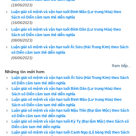
Tánh hay lo tính cân phân
(18/06/2023)
Luận giải số mệnh và vận hạn tuổi Đinh Mão (Lư trung Hỏa) theo
Tính cao lo thấp ân cần siêng năng
Sách số Diễn cầm tam thế diễn nghĩa
(16/06/2023)
Bảy ba lỗ miệng khoan thai
Luận giải số mệnh và vận hạn tuổi Bính Dần (Lư trung Hỏa) theo
Sách số Diễn cầm tam thế diễn nghĩa
Giận hay nói cộc tính hằng thông minh
(08/06/2023)
Luận giải số mệnh và vận hạn tuổi Ất Sửu (Hải Trung Kim) theo Sách
Số này đặng chữ hiển vinh
số Diễn cầm tam thế diễn nghĩa
(06/06/2023)
Có mạng quyền tước thân tình người sang
Xem tiếp...
Những tin mới hơn
Làm ăn lớn việc không toàn
Luận giải số mệnh và vận hạn tuổi Ất Sửu (Hải Trung Kim) theo Sách
số Diễn cầm tam thế diễn nghĩa
Luận giải số mệnh và vận hạn tuổi Bính Dần (Lư trung Hỏa) theo
Bất câu việc nhỏ bình an đắc thành
Sách số Diễn cầm tam thế diễn nghĩa
Luận giải số mệnh và vận hạn tuổi Đinh Mão (Lư trung Hỏa) theo
Số này tuổi trẻ xuân xanh
Sách số Diễn cầm tam thế diễn nghĩa
Luận giải số mệnh và vận hạn tuổi Mậu Thìn (Đại lâm Mộc) theo Sách
Đắng cay một lúc phải đành gian truân
số Diễn cầm tam thế diễn nghĩa
Luận giải số mệnh và vận hạn tuổi Kỷ Tỵ (Đại lâm Mộc) theo Sách số
Diễn cầm tam thế diễn nghĩa
Cách xa xứ sở trông chừng
Luận giải số mệnh và vận hạn tuổi Canh Ngọ (Lộ bàng thổ) theo Sách