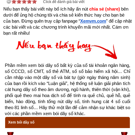
Click để đánh giá bài viết
Nếu bạn thấy bài viết này bổ ích hãy ấn nút 
chia sẻ (share) 
bên 
dưới để ủng hộ chúng tôi và chia sẻ kiến thức hay cho bạn bè 
của bạn. Đừng quên truy cập fanpage
“
Xemvm.com
” để cập nhật 
các bài viết và các chương trình khuyến mãi mới nhất. Cám ơn 
bạn rất nhiều!
Phần mềm xem bói dãy số bất kỳ của số tài khoản ngân hàng, 
số CCCD, số CMT, số thẻ ATM, số sổ bảo hiểm xã hội… Chỉ 
cần nhập vào một dãy số và bát tự (giờ ngày tháng năm sinh) 
của bạn rồi kích vào “Luận giải”, hệ thống sẽ luận giải phân tích 
cát hung dãy số theo âm dương, ngũ hành, thiên thời (vận khí), 
phối quẻ theo mai hoa dịch số để tính ra quẻ chủ, quẻ hỗ, quẻ 
biến, hào động, tính tổng nút dãy số, tính hung cát 4 số cuối 
theo 81 linh số… Hãy thử một lần để cảm nhận sự khác biệt so 
với các phần mềm xem bói dãy số khác.
Xem bói dãy số