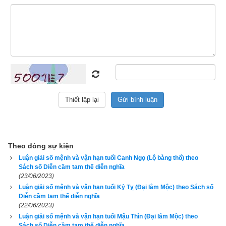
mệnh trong đời của mình, đặng hưởng sang hèn, giàu nghèo, 
may rủi, anh em, con cháu ra sao, mình biết rõ số mệnh của 
mình thật quả không sai.
Đoán xem số mạng như là
Giáp Tý kim mệnh số ta như vầy
Mệnh kim tuổi thủy số này
Tuổi cùng với mạng hai đây hợp rồi
Trung niên phát đạt tiền tài
Theo dòng sự kiện
Luận giải số mệnh và vận hạn tuổi Canh Ngọ (Lộ bàng thổ) theo
Gia đình no đủ trong ngoài đặng an
Sách số Diễn cầm tam thế diễn nghĩa
(23/06/2023)
Số ta không đặng vẹn toàn
Luận giải số mệnh và vận hạn tuổi Kỷ Tỵ (Đại lâm Mộc) theo Sách số
Diễn cầm tam thế diễn nghĩa
(22/06/2023)
Tin người giúp đỡ là đằng vô ân
Luận giải số mệnh và vận hạn tuổi Mậu Thìn (Đại lâm Mộc) theo
Sách số Diễn cầm tam thế diễn nghĩa