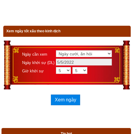
Chú ý: Nam: thờ quan thánh đế quân độ mạng
Nữ: thờ bà cửu thiên huyền nữ độ mạng
Xem ngày tốt xấu theo kinh dịch
Các luận giải vận mệnh bên trên từ cuốn sách
Diễn cầm tam 
thế diễn nghĩa
 chỉ căn cứ vào năm sinh (trụ năm) chỉ nhằm 
mục đích tham khảo, bổ trợ do không đủ dữ liệu về trụ tháng, 
Ngày cần xem
trụ ngày, trụ giờ để phân tích dẫn đến kết quả không chính 
Ngày khởi sự (DL)
xác. Để xem luận giải chi tiết và chính xác về vận mệnh và 
Giờ khởi sự
phong thủy tuổi Giáp Tý của một người, độc giả hãy nhập đủ 
ngày giờ tháng năm sinh bên vào phần mềm
luận giải vận 
mệnh trọn đời
 chính xác nhất hiện nay của chúng tôi ở bên 
dưới.
Xem ngày
Xem bói vận mệnh trọn đời
Tin hot