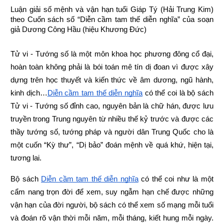
Luận giải số mệnh và vận hạn tuổi Giáp Tý (Hải Trung Kim) 
theo Cuốn sách số “Diễn cầm tam thế diễn nghĩa” của soạn 
giả Dương Công Hầu (hiệu Khương Đức)
Tử vi - Tướng số là một môn khoa học phương đông cổ đại, 
hoàn toàn không phải là bói toán mê tín dị đoan vì được xây 
dựng trên học thuyết và kiến thức về âm dương, ngũ hành, 
kinh dịch…
Diễn cầm tam thế diễn nghĩa
 có thể coi là bộ sách 
Tử vi - Tướng số đỉnh cao, nguyên bản là chữ hán, được lưu 
truyền trong Trung nguyên từ nhiều thế kỷ trước và được các 
thầy tướng số, tướng pháp và người dân Trung Quốc cho là 
một cuốn “Kỳ thư”, “Dị bảo” đoán mệnh về quá khứ, hiện tại, 
tương lai.
Bộ sách
Diễn cầm tam thế diễn nghĩa
 có thể coi như là một 
cẩm nang trọn đời để xem, suy ngẫm hạn chế được những 
vận hạn của đời người, bộ sách có thể xem số mạng mỗi tuổi 
và đoán rõ vận thời mỗi năm, mỗi tháng, kiết hung mỗi ngày. 