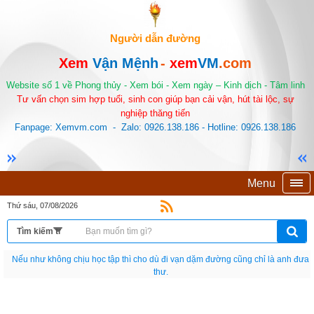
Người dẫn đường
Xem
Vận Mệnh
-
xem
VM
.com
Website số 1 về Phong thủy - Xem bói - Xem ngày – Kinh dịch - Tâm linh
Tư vấn chọn sim hợp tuổi, sinh con giúp bạn cải vận, hút tài lộc, sự
nghiệp thăng tiến
Fanpage: Xemvm.com - Zalo: 0926.138.186 - Hotline: 0926.138.186
Menu
Thứ sáu, 07/08/2026
Nếu như không chịu học tập thì cho dù đi vạn dặm đường cũng chỉ là anh đưa
thư.