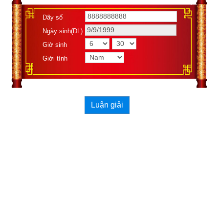
Dãy số
Ngày sinh(DL)
Giờ sinh
Giới tính
Xemvm.com
 xin hân hạnh giới thiệu tới độc giả 
cuốn sách số 
“Diễn cầm tam thế diễn nghĩa” của soạn giả Dương Công 
Hầu
. 
Kích vào link sau:
https://xemvm.com/kien-thuc-phong-
thuy/xem-van-menh/link-tai-sach-dien-cam-tam-the-dien-
Luận giải
nghia-pdf-704.html
để tải về Ebook Sách số Diễn cầm tam thế diễn nghĩa – Căn 
duyên tiền định – Dương Công Hầu hoặc liên hệ Zalo: 
0926.138.186 để nhận trực tiếp file pdf.