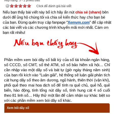
Xếp hạng:
5
-
1
phiếu bầu
Click để đánh giá bài viết
Nếu bạn thấy bài viết này bổ ích hãy ấn nút 
chia sẻ (share) 
bên 
dưới để ủng hộ chúng tôi và chia sẻ kiến thức hay cho bạn bè 
của bạn. Đừng quên truy cập fanpage
“
Xemvm.com
” để cập nhật 
các bài viết và các chương trình khuyến mãi mới nhất. Cám ơn 
bạn rất nhiều!
Phần mềm xem bói dãy số bất kỳ của số tài khoản ngân hàng, 
số CCCD, số CMT, số thẻ ATM, số sổ bảo hiểm xã hội… Chỉ 
cần nhập vào một dãy số và bát tự (giờ ngày tháng năm sinh) 
của bạn rồi kích vào “Luận giải”, hệ thống sẽ luận giải phân tích 
cát hung dãy số theo âm dương, ngũ hành, thiên thời (vận khí), 
phối quẻ theo mai hoa dịch số để tính ra quẻ chủ, quẻ hỗ, quẻ 
biến, hào động, tính tổng nút dãy số, tính hung cát 4 số cuối 
theo 81 linh số… Hãy thử một lần để cảm nhận sự khác biệt so 
với các phần mềm xem bói dãy số khác.
Xem bói dãy số