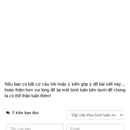
Trong khuôn khổ bài viết này chúng tôi xin giới thiệu phần luận 
giải số mệnh và vận hạn của tuổi Bính Dần được trích dẫn 
trong cuốn sách số Diễn cầm tam thế diễn nghĩa này. Các lưu 
Nếu bạn có bất cứ câu hỏi hoặc ý kiến góp ý để bài viết này… 
ý khi xem như sau: Phàm khi coi vận thì hãy xem các bài giải 
hoàn thiện hơn vui lòng
 để lại một bình luận bên dưới để chúng 
trước đây, mới có thể hiểu rõ cách thức để xem. Trong đây 
ta có thể thảo luận thêm!
mỗi tuổi nào ở các chương trước đều có ghi rõ người đàn ông 
thờ ông gì độ mạng, người đàn bà thời bà gì độ mạng tùy theo 
Ý kiến bạn đọc
tuổi mà thờ và mỗi tuổi đều có 30 câu thơ để ngâm vịnh về số 
mệnh trong đời của mình, đặng hưởng sang hèn, giàu nghèo, 