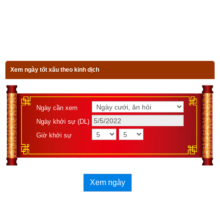
Tuổi cùng với mạng hai đây khắc rầy
Quê hương xa cách chẳng may
Tay khó cầm của tiền tài đầy vơi
Xem ngày tốt xấu theo kinh dịch
Bôn ba lo tính nhiều nơi
Làm thời không định, tính thời bỏ qua
Ngày cần xem
Chớ tin lòng dạ người ta
Ngày khởi sự (DL)
Giờ khởi sự
Hùn hạp tin cậy việc mà xong đâu
Vợ chồng cách trở buổi đầu
Đời sau hội hiệp ngỏ hầu xa phương
Xem ngày
Tự tâm liệu tính lo lường
Trung niên tiền của bình thường bậc trung