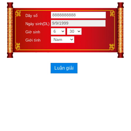
Dãy số
Ngày sinh(DL)
Giờ sinh
Xemvm.com
 xin hân hạnh giới thiệu tới độc giả 
cuốn sách số 
Giới tính
“Diễn cầm tam thế diễn nghĩa” của soạn giả Dương Công 
Hầu
. 
Kích vào link sau:
https://xemvm.com/kien-thuc-phong-
thuy/xem-van-menh/link-tai-sach-dien-cam-tam-the-dien-
Luận giải
nghia-pdf-704.html
để tải về Ebook Sách số Diễn cầm tam thế diễn nghĩa – Căn 
duyên tiền định – Dương Công Hầu hoặc liên hệ Zalo: 
0926.138.186 để nhận trực tiếp file pdf.