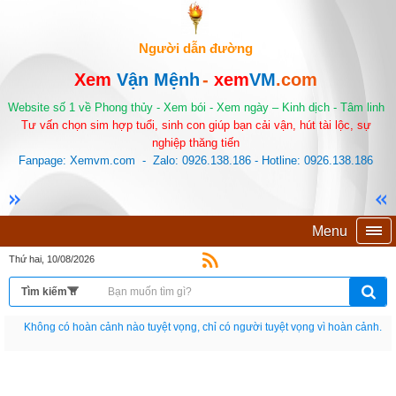
Người dẫn đường
Xem
Vận Mệnh
-
xem
VM
.com
Website số 1 về Phong thủy - Xem bói - Xem ngày – Kinh dịch - Tâm linh
Tư vấn chọn sim hợp tuổi, sinh con giúp bạn cải vận, hút tài lộc, sự
nghiệp thăng tiến
Fanpage: Xemvm.com - Zalo: 0926.138.186 - Hotline: 0926.138.186
Menu
Thứ hai, 10/08/2026
Nếu như không chịu học tập thì cho dù đi vạn dặm đường cũng chỉ là anh đưa
thư.