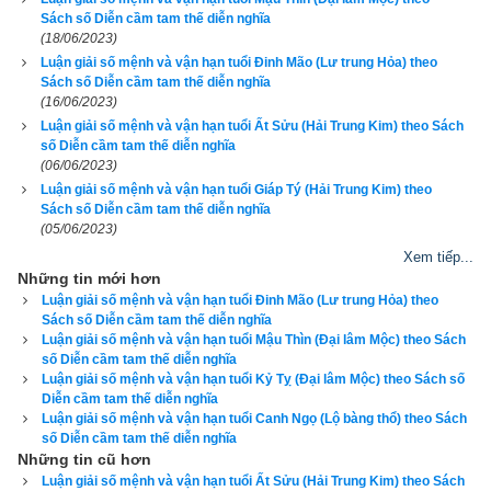
Sách số Diễn cầm tam thế diễn nghĩa
Ngày sinh(DL)
(18/06/2023)
Giờ sinh
Luận giải số mệnh và vận hạn tuổi Đinh Mão (Lư trung Hỏa) theo
Sách số Diễn cầm tam thế diễn nghĩa
Giới tính
(16/06/2023)
Luận giải số mệnh và vận hạn tuổi Ất Sửu (Hải Trung Kim) theo Sách
số Diễn cầm tam thế diễn nghĩa
(06/06/2023)
Luận giải
Luận giải số mệnh và vận hạn tuổi Giáp Tý (Hải Trung Kim) theo
Sách số Diễn cầm tam thế diễn nghĩa
(05/06/2023)
Xem tiếp...
Những tin mới hơn
Cổ nhân không ngừng nhắc nhở chúng ta phải luôn “
Tu nhân, 
Luận giải số mệnh và vận hạn tuổi Đinh Mão (Lư trung Hỏa) theo
tích đức
”, dùng đức để hóa giải nghiệp xấu từ đó chuyển hung 
Sách số Diễn cầm tam thế diễn nghĩa
thành cát. Đây chính là tu luyện truyền thống, thông qua tu 
Luận giải số mệnh và vận hạn tuổi Mậu Thìn (Đại lâm Mộc) theo Sách
số Diễn cầm tam thế diễn nghĩa
luyện mới có thể thay đổi vận mệnh nên được gọi là “tu 
Luận giải số mệnh và vận hạn tuổi Kỷ Tỵ (Đại lâm Mộc) theo Sách số
mệnh”. Cái gọi là: “
Đoán mệnh không bằng chấp nhận số 
Diễn cầm tam thế diễn nghĩa
Luận giải số mệnh và vận hạn tuổi Canh Ngọ (Lộ bàng thổ) theo Sách
mệnh, chấp nhận số mệnh không bằng tu mệnh
”, đạo lý chính 
số Diễn cầm tam thế diễn nghĩa
là ở chỗ này. Cội nguồn của tu mệnh chính là "
tu tâm
" bởi 
Những tin cũ hơn
Luận giải số mệnh và vận hạn tuổi Ất Sửu (Hải Trung Kim) theo Sách
Tâm là cái gốc của hành vi cử chỉ và các loại biểu hiện của 