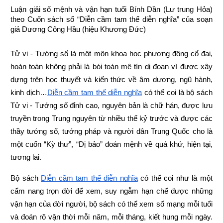
Luận giải số mệnh và vận hạn tuổi Bính Dần (Lư trung Hỏa) 
theo Cuốn sách số “Diễn cầm tam thế diễn nghĩa” của soạn 
giả Dương Công Hầu (hiệu Khương Đức)
Tử vi - Tướng số là một môn khoa học phương đông cổ đại, 
hoàn toàn không phải là bói toán mê tín dị đoan vì được xây 
dựng trên học thuyết và kiến thức về âm dương, ngũ hành, 
kinh dịch…
Diễn cầm tam thế diễn nghĩa
 có thể coi là bộ sách 
Tử vi - Tướng số đỉnh cao, nguyên bản là chữ hán, được lưu 
truyền trong Trung nguyên từ nhiều thế kỷ trước và được các 
thầy tướng số, tướng pháp và người dân Trung Quốc cho là 
một cuốn “Kỳ thư”, “Dị bảo” đoán mệnh về quá khứ, hiện tại, 
tương lai.
Bộ sách
Diễn cầm tam thế diễn nghĩa
 có thể coi như là một 
cẩm nang trọn đời để xem, suy ngẫm hạn chế được những 
vận hạn của đời người, bộ sách có thể xem số mạng mỗi tuổi 
và đoán rõ vận thời mỗi năm, mỗi tháng, kiết hung mỗi ngày. 