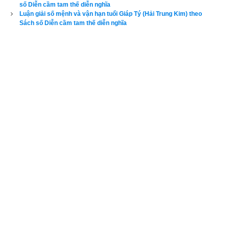
số Diễn cầm tam thế diễn nghĩa
sinh mệnh con người. Tâm thiện thì hành vi tất sẽ thiện, tâm 
Luận giải số mệnh và vận hạn tuổi Giáp Tý (Hải Trung Kim) theo
ác thì hành vi tất sẽ ác. Cách tu tâm chính là thay đổi hết thảy 
Sách số Diễn cầm tam thế diễn nghĩa
những tư tưởng quan niệm không phù hợp với Phật pháp và 
Đạo pháp của bản thân mình. Chính vì vậy cổ nhân mới nói: 
“Mệnh tốt tâm cũng tốt, phú quý mãi đến già. Mệnh tốt tâm 
không tốt thì sẽ thất bại giữa đường. Tâm tốt mệnh không tốt, 
trời đất cuối cùng cũng bảo hộ cho. Tâm mệnh đều không tốt, 
bần cùng chịu phiền não”
. Tướng do tâm sinh, cảnh tùy tâm 
chuyển. Tu tâm có thể bù đắp được hết những thiếu sót trong 
vận mệnh đã được an bài trước, tu tâm có thể xoay chuyển 
và cải biến được vận hạn trong đời. 
Vì vậy hãy luôn cố gắng 
tu tâm tích đức.
Đoán xem số mạng như là
Bính Dần mạng hỏa số ta như vầy
Tuổi mộc mạng hỏa số này