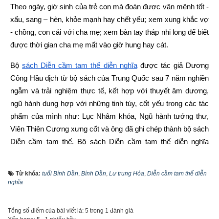
Theo ngày, giờ sinh của trẻ con mà đoán được vận mệnh tốt - 
xấu, sang – hèn, khỏe mạnh hay chết yểu; xem xung khắc vợ 
- chồng, con cái với cha mẹ; xem bàn tay tháp nhi long để biết 
được thời gian cha mẹ mất vào giờ hung hay cát.
Bộ
sách Diễn cầm tam thế diễn nghĩa
 được tác giả Dương 
Công Hầu dịch từ bộ sách của Trung Quốc sau 7 năm nghiền 
ngẫm và trải nghiệm thực tế, kết hợp với thuyết âm dương, 
ngũ hành dung hợp với những tinh túy, cốt yếu trong các tác 
phẩm của mình như: Lục Nhâm khóa, Ngũ hành tướng thư, 
Viên Thiên Cương xưng cốt và ông đã ghi chép thành bộ sách 
Diễn cầm tam thế. Bộ sách Diễn cầm tam thế diễn nghĩa 
được ra mắt độc giả lần đầu tiên vào năm 1952 do nhà xuất 
bản Đuốc Sáng xuất bản. Trong bộ sách một phần tác giả sử 
Từ khóa:
tuổi Bính Dần
,
Bính Dần
,
Lư trung Hỏa
,
Diễn cầm tam thế diễn
dụng nhiều từ Hán - Nôm cổ, một phần do lỗi biên tập nên có 
nghĩa
nhiều từ ngữ không chuẩn, khó hiểu cho độc giả ngày nay.
Tổng số điểm của bài viết là: 5 trong 1 đánh giá