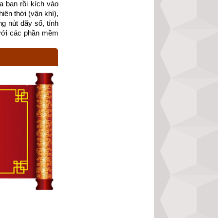
 bạn rồi kích vào 
?
ên thời (vận khí), 
g nút dãy số, tính 
với các phần mềm 
át
phức tạp đòi hỏi 
 phương pháp xem 