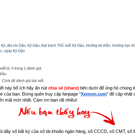
n Kỷ
,
địa chi Dậu
,
Kỷ Dậu
,
Đại trạch Thổ
,
tuổi Kỷ Dậu
,
Hướng tài thần
,
Hướng hạc th
ắc
,
ngày Kỷ Dậu
iết là: 5 trong 1 đánh giá
 bầu
Click để đánh giá bài viết
ết này bổ ích hãy ấn nút 
chia sẻ (share) 
bên dưới để ủng hộ chúng tôi
bè của bạn. Đừng quên truy cập fanpage
“
Xemvm.com
” để cập nhật c
n mãi mới nhất. Cám ơn bạn rất nhiều!
kỵ cần tránh trong ngày Kỷ Dậu theo Bành Tổ Bách Kỵ Nhật
ận giải việc kiêng kỵ theo Bành Tổ Bách Kỵ Nhật
hay Bách Kỵ Ca
” t
dãy số bất kỳ của số tài khoản ngân hàng, số CCCD, số CMT, số t
c ông Bành Tổ (
彭祖)
cũng như các việc cần kiêng kỵ theo “Bách kị 