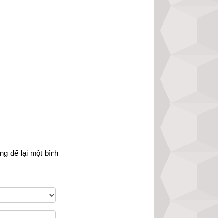
ạt nhật
,
ngày Chế 
iên
,
ngày Tốc Hỷ
,
;
Trực Định
;
Trực 
òng
 để lại một bình 
h
,
Ngày Hòa Đao
,
Ngày Lập Tảo