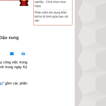
Xem ngày đẹp - chọn ngày
tốt khởi sự theo kinh dịch
chính xác nhất
Tổng Kho Sim Năm sinh 0x -
9x - 8x -7x -6x giá rẻ nhất thị
trường - Click xem ngay
 Dậu xung
 công việc trong 
ành trong ngày Kỷ 
ào
” gồm các phần 