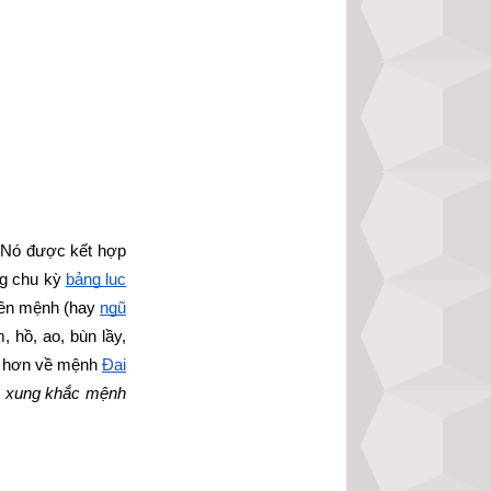
 Nó được kết hợp 
ng chu kỳ
bảng lục 
iên mệnh (hay
ngũ 
, hồ, ao, bùn lầy, 
âu hơn về mệnh
Đại 
n, xung khắc mệnh 