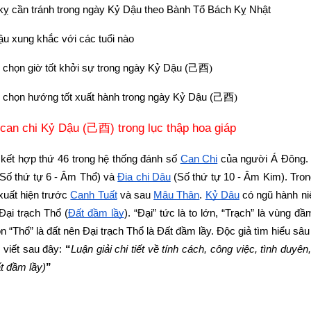
 kỵ cần tránh trong ngày Kỷ Dậu theo Bành Tổ Bách Kỵ Nhật
u xung khắc với các tuổi nào
chọn giờ tốt khởi sự trong ngày Kỷ Dậu (
己酉)
chọn hướng tốt xuất hành trong ngày Kỷ Dậu (
己酉)
 can chi Kỷ Dậu (
) trong lục thập hoa giáp
己酉
à kết hợp thứ 46 trong hệ thống đánh số 
Can Chi
 của người Á Đông.
(Số thứ tự 6 - Âm Thổ) và
Địa chi Dậu
 (Số thứ tự 10 - Âm Kim). Tro
xuất hiện trước
Canh Tuất
 và sau 
Mậu Thân
.
Kỷ Dậu
 có ngũ hành n
 Đại trạch Thổ (
Đất đầm lầy
). “Đại” tức là to lớn, “Trạch” là vùng đầm
 “Thổ” là đất nên Đại trạch Thổ là Đất đầm lầy. Độc giả tìm hiểu s
 viết sau đây: 
“
Luận giải chi tiết về tính cách, công việc, tình duyê
t đầm lầy)
”