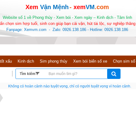
Xem
Vận Mệnh
-
xem
VM
.com
Website số 1 về Phong thủy - Xem bói - Xem ngày – Kinh dịch - Tâm linh
ấn chọn sim hợp tuổi, sinh con giúp bạn cải vận, hút tài lộc, sự nghiệp thăng 
Fanpage: Xemvm.com - Zalo: 0926.138.186 - Hotline: 0926.138.186
tốt xấu
Kinh dịch
Sim phong thủy
Xem bói biển số xe
Chọn sim số
Nếu như không chịu học tập thì cho dù đi vạn dặm đường cũng chỉ là anh đưa thư