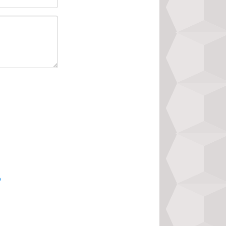
đầy đủ kết quả và 
ình chọn là phần 
 chúng tôi không 
p độc giả dễ dàng 
 sự khác biệt so 
o