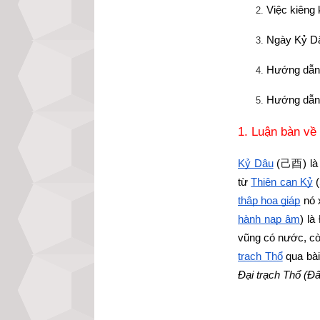
Việc kiêng
Ngày Kỷ Dậ
Hướng dẫn 
Hướng dẫn 
1. Luận bàn về
Kỷ Dậu
 (
己酉
) l
từ
Thiên can Kỷ
 
thập hoa giáp
 nó 
hành nạp âm
) là
vũng có nước, còn
trạch Thổ
 qua bài
Đại trạch Thổ (Đấ