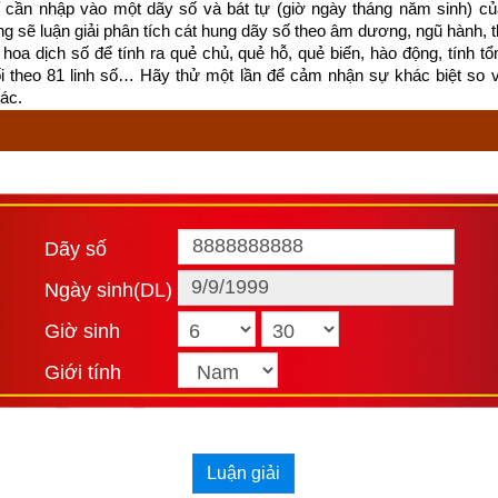
cần nhập vào một dãy số và bát tự (giờ ngày tháng năm sinh) của
có đúng và còn phù hợp với cuộc sống hiện đại ngày nay hay không
ống sẽ luận giải phân tích cát hung dãy số theo âm dương, ngũ hành, thi
hoa dịch số để tính ra quẻ chủ, quẻ hỗ, quẻ biến, hào động, tính tổn
h Kỵ thì
ngày Kỷ Dậu
 kiêng làm các việc như sau:
ối theo 81 linh số… Hãy thử một lần để cảm nhận sự khác biệt so 
ác.
亡
nhị chủ tịnh vong
n phá bỏ giao kèo, hợp đồng vì cả hai bên đều bị thương tổn, mất m
Dãy số
伤
Ngày sinh(DL)
h, tân chủ hữu thương
Giờ sinh
ên hội họp tiếp khách tại nhà để tránh tổn thương cho chủ nhà
Giới tính
 định ngày đẹp, ngày xấu không hề mê tín mà có cơ sở khoa học, rất 
 về âm dương, ngũ hành, các ngôi sao…và cần phải phối hợp nhiều
Luận giải