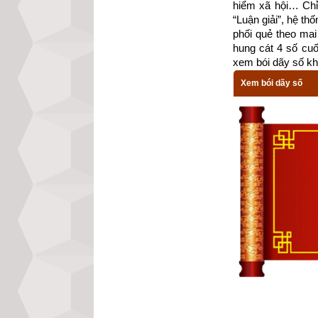
hiểm xã hội… Chỉ 
Bành Tổ Kỵ Nhật 
“Luận giải”, hệ th
phối quẻ theo mai 
Theo Bành Tổ Bác
hung cát 4 số cu
xem bói dãy số kh
己不破券
, 
二主并
Xem bói dãy số
Kỷ bất phá khoán 
Ngày Kỷ không nê
酉不会客
, 
宾主有
Dậu bất hội khác
Ngày Dậu không n
Thực tế việc xác
sự hiểu biết sâu
ngày như sau: