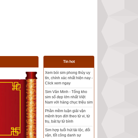
Tin hot
Tổng kho sim phong thủy -
Sim hợp tuổi - Sim hợp
mệnh giá rẻ nhất thị trường
Xem bói sim phong thủy
theo khoa học tử vi, tứ trụ
chính xác nhất
Mua sim Thần tài, Thần tài
theo bạn! Giao sim miễn phí