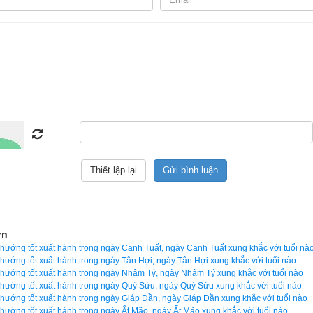
ủa xemvm.com là phần mềm
lịch vạn niên
 duy nhất hiện nay đưa ra 
 cả các phương pháp xem ngày bên trên…nên vinh dự được độc giả b
n số 1 hiện nay. Phiên bản
lịch vạn niên 2023
 hoàn toàn mới của
ẹp, dễ sử dụng mà còn luận giải chính xác và chi tiết từng mục giú
ày tốt, giờ đẹp để khởi sự công việc. Hãy thử một lần để cảm nhận
 lịch vạn sự khác.
ọn giờ tốt ngày đẹp
ơn
 hướng tốt xuất hành trong ngày Canh Tuất, ngày Canh Tuất xung khắc với tuổi nà
Ngày cần xem
 hướng tốt xuất hành trong ngày Tân Hợi, ngày Tân Hợi xung khắc với tuổi nào
 hướng tốt xuất hành trong ngày Nhâm Tý, ngày Nhâm Tý xung khắc với tuổi nào
Ngày khởi sự (DL)
 hướng tốt xuất hành trong ngày Quý Sửu, ngày Quý Sửu xung khắc với tuổi nào
 hướng tốt xuất hành trong ngày Giáp Dần, ngày Giáp Dần xung khắc với tuổi nào
Giờ khởi sự
 hướng tốt xuất hành trong ngày Ất Mão, ngày Ất Mão xung khắc với tuổi nào