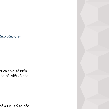
ần
,
Hướng Chính
 và chia sẻ kiến 
ác bài viết và các 
ôi có giới thiệu chi 
hẻ ATM, số sổ bảo 
ca” (
百忌謌)
hoặc 