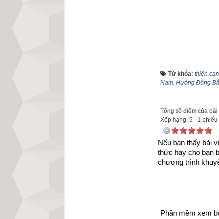
Từ khóa:
thiên ca
Nam
,
Hướng Đông B
Tổng số điểm của bài v
Xếp hạng:
5
-
1
phiếu
Nếu bạn thấy bài vi
thức hay cho bạn 
chương trình khuyế
2. Việc kiêng 
Trong bài viết “
Lu
Phần mềm xem bói 
tiết về nguồn gố