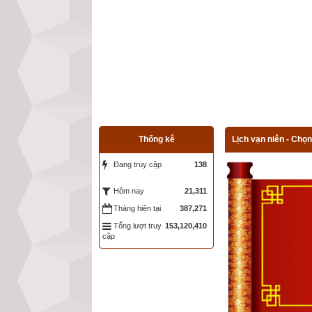
Thống kê
Lịch vạn niên - Chọn
Đang truy cập
138
21,311
Hôm nay
Tháng hiện tại
387,271
Tổng lượt truy
153,120,410
cập