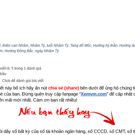
ý
,
thiên can Nhâm
,
Nhâm Tý
,
tuổi Nhâm Tý
,
Tang đố Mộc
,
Hướng hỷ thần
,
Hướng tà
am
,
Hướng Đông Bắc
,
ngày Nhâm Tý
iết là: 5 trong 1 đánh giá
 bầu
Click để đánh giá bài viết
ết này bổ ích hãy ấn nút 
chia sẻ (share) 
bên dưới để ủng hộ chúng tôi
bè của bạn. Đừng quên truy cập fanpage
“
Xemvm.com
” để cập nhật c
n mãi mới nhất. Cám ơn bạn rất nhiều!
kỵ cần tránh trong ngày Nhâm Tý theo Bành Tổ Bách Kỵ Nhậ
dãy số bất kỳ của số tài khoản ngân hàng, số CCCD, số CMT, số t
ận giải việc kiêng kỵ theo Bành Tổ Bách Kỵ Nhật
hay Bách Kỵ Ca
” t