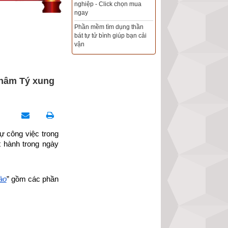
Xem ngày đẹp - chọn ngày
tốt khởi sự theo kinh dịch
chính xác nhất
Tổng Kho Sim Năm sinh 0x -
9x - 8x -7x -6x giá rẻ nhất thị
trường - Click xem ngay
Nhâm Tý xung
 công việc trong 
t hành trong ngày 
ào
” gồm các phần 