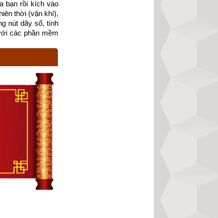
 bạn rồi kích vào 
ca” (
百忌謌)
hoặc 
ên thời (vận khí), 
g nút dãy số, tính 
?
với các phần mềm 
phức tạp đòi hỏi 
 phương pháp xem 