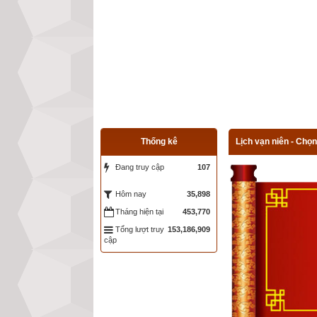
Thống kê
Lịch vạn niên - Chọn
Đang truy cập
107
35,898
Hôm nay
Tháng hiện tại
453,770
Tổng lượt truy
153,186,909
cập