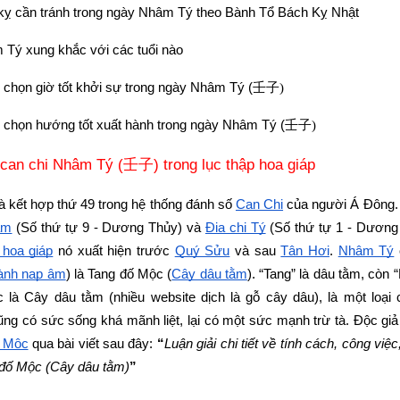
 kỵ cần tránh trong ngày Nhâm Tý theo Bành Tổ Bách Kỵ Nhật
Tý xung khắc với các tuổi nào
chọn giờ tốt khởi sự trong ngày Nhâm Tý (
壬子)
chọn hướng tốt xuất hành trong ngày Nhâm Tý (
壬子)
 can chi Nhâm Tý (
) trong lục thập hoa giáp
壬子
là kết hợp thứ 49 trong hệ thống đánh số 
Can Chi
 của người Á Đông.
âm
 (Số thứ tự 9 - Dương Thủy) và
Địa chi Tý
 (Số thứ tự 1 - Dương 
 hoa giáp
 nó xuất hiện trước
Quý Sửu
 và sau 
Tân Hợi
.
Nhâm Tý
ành nạp âm
) là Tang đố Mộc (
Cây dâu tằm
). “Tang” là dâu tằm, còn “
là Cây dâu tằm (nhiều website dịch là gỗ cây dâu), là một loại 
ng có sức sống khá mãnh liệt, lại có một sức mạnh trừ tà. Độc giả 
ố Mộc
 qua bài viết sau đây: 
“
Luận giải chi tiết về tính cách, công việc
đố Mộc (Cây dâu tằm)
”