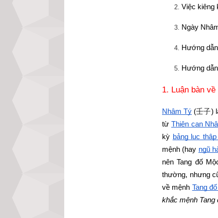
Việc kiêng
Ngày Nhâm 
Hướng dẫn 
Hướng dẫn 
1. Luận bàn về
Nhâm Tý
 (
壬子
) 
từ
Thiên can Nh
kỳ
bảng lục thập
mệnh (hay
ngũ h
nên Tang đố Mộc 
thường, nhưng cũ
về mệnh
Tang đ
khắc mệnh Tang 