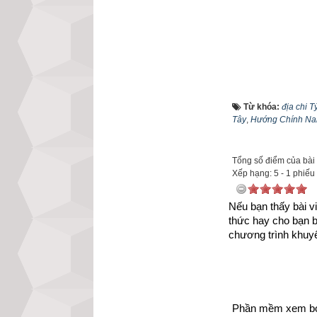
Từ khóa:
địa chi T
Tây
,
Hướng Chính N
Tổng số điểm của bài v
Xếp hạng:
5
-
1
phiếu
Nếu bạn thấy bài vi
thức hay cho bạn 
chương trình khuyế
2. Việc kiêng 
Phần mềm xem bói 
Trong bài viết “
Lu