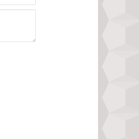
đầy đủ kết quả và 
ình chọn là phần 
 chúng tôi không 
p độc giả dễ dàng 
 sự khác biệt so 