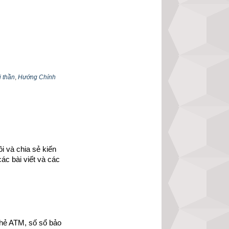
i thần
,
Hướng Chính
 và chia sẻ kiến 
ác bài viết và các 
t
hẻ ATM, số sổ bảo 
ôi có giới thiệu chi 