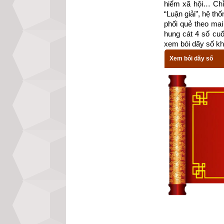
hiểm xã hội… Chỉ 
tiết về nguồn gố
“Luận giải”, hệ th
phối quẻ theo mai 
Bành Tổ Kỵ Nhật 
hung cát 4 số cu
xem bói dãy số kh
Theo Bành Tổ Bác
Xem bói dãy số
壬不决水
, 
难更堤
Nhâm bất ương t
Ngày Nhâm không 
子不
问卜
, 
自惹灾
Tý bất vấn bốc, t
Ngày Tý không nê
Thực tế việc xác
sự hiểu biết sâu
ngày như sau: