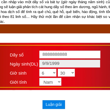
cần nhập vào một dãy số và bát tự (giờ ngày tháng năm sinh) của
c ông Bành Tổ (
彭祖)
cũng như các việc cần kiêng kỵ theo “Bách kị 
ống sẽ luận giải phân tích cát hung dãy số theo âm dương, ngũ hành, thi
hoa dịch số để tính ra quẻ chủ, quẻ hỗ, quẻ biến, hào động, tính tổn
có đúng và còn phù hợp với cuộc sống hiện đại ngày nay hay không
ối theo 81 linh số… Hãy thử một lần để cảm nhận sự khác biệt so 
ác.
h Kỵ thì
ngày Nhâm Tý
 kiêng làm các việc như sau:
防
hủy, nan canh đê phòng
nên tháo ao, xả nước để tránh tai họa từ đề điều
Dãy số
Ngày sinh(DL)
殃
Giờ sinh
ự nhạ tai ương
Giới tính
n gieo quẻ bói, dễ rước lấy tai ương
 định ngày đẹp, ngày xấu không hề mê tín mà có cơ sở khoa học, rất 
 về âm dương, ngũ hành, các ngôi sao…và cần phải phối hợp nhiều
Luận giải