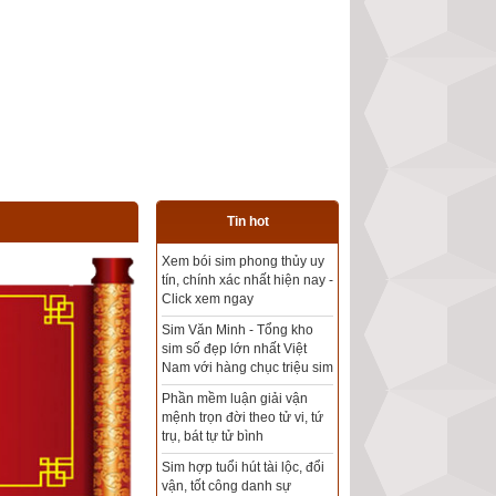
Tin hot
Tổng kho sim phong thủy -
Sim hợp tuổi - Sim hợp
mệnh giá rẻ nhất thị trường
Xem bói sim phong thủy
theo khoa học tử vi, tứ trụ
chính xác nhất
Mua sim Thần tài, Thần tài
theo bạn! Giao sim miễn phí