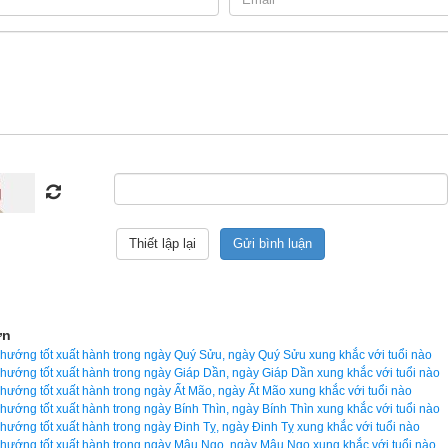
theo kinh dịch dựa trên lập quẻ mai hoa dịch số
ủa xemvm.com là phần mềm
lịch vạn niên
 duy nhất hiện nay đưa ra 
 cả các phương pháp xem ngày bên trên…nên vinh dự được độc giả b
n số 1 hiện nay. Phiên bản
lịch vạn niên 2023
 hoàn toàn mới của
ẹp, dễ sử dụng mà còn luận giải chính xác và chi tiết từng mục giú
ày tốt, giờ đẹp để khởi sự công việc. Hãy thử một lần để cảm nhận
 lịch vạn sự khác.
ọn giờ tốt ngày đẹp
ơn
 hướng tốt xuất hành trong ngày Quý Sửu, ngày Quý Sửu xung khắc với tuổi nào
 hướng tốt xuất hành trong ngày Giáp Dần, ngày Giáp Dần xung khắc với tuổi nào
 hướng tốt xuất hành trong ngày Ất Mão, ngày Ất Mão xung khắc với tuổi nào
Ngày cần xem
 hướng tốt xuất hành trong ngày Bính Thìn, ngày Bính Thìn xung khắc với tuổi nào
 hướng tốt xuất hành trong ngày Đinh Tỵ, ngày Đinh Tỵ xung khắc với tuổi nào
Ngày khởi sự (DL)
 hướng tốt xuất hành trong ngày Mậu Ngọ, ngày Mậu Ngọ xung khắc với tuổi nào