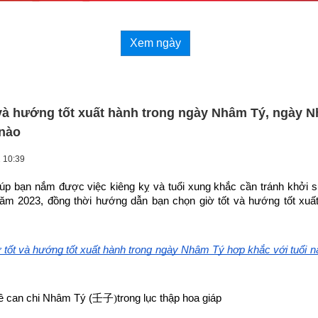
Xem ngày
 và hướng tốt xuất hành trong ngày Nhâm Tý, ngày 
 nào
 10:39
giúp bạn nắm được việc kiêng kỵ và tuổi xung khắc cần tránh khởi sự
m 2023, đồng thời hướng dẫn bạn chọn 
giờ tốt và hướng tốt xuấ
 tốt và hướng tốt xuất hành trong ngày Nhâm Tý hợp khắc với tuổi n
ề can chi Nhâm Tý (
壬子)
trong lục thập hoa giáp