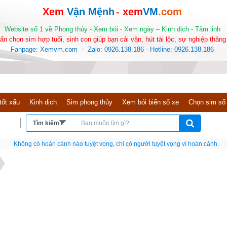
Xem
Vận Mệnh
-
xem
VM
.com
Website số 1 về Phong thủy - Xem bói - Xem ngày – Kinh dịch - Tâm linh
ấn chọn sim hợp tuổi, sinh con giúp bạn cải vận, hút tài lộc, sự nghiệp thăng 
Fanpage: Xemvm.com - Zalo: 0926.138.186 - Hotline: 0926.138.186
tốt xấu
Kinh dịch
Sim phong thủy
Xem bói biển số xe
Chọn sim số
Nếu như không chịu học tập thì cho dù đi vạn dặm đường cũng chỉ là anh đưa thư