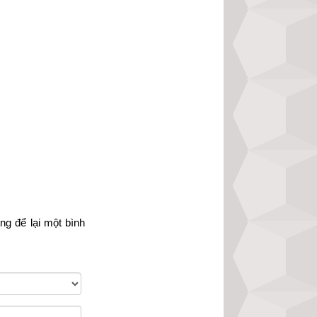
ạt nhật
,
ngày Chế 
iên
,
ngày Tốc Hỷ
,
;
Trực Định
;
Trực 
òng
 để lại một bình 
h
,
Ngày Hòa Đao
,
Ngày Lập Tảo