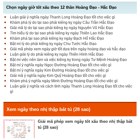
Chọn ngày giờ tốt xấu theo 12 thần Hoàng Đạo - Hắc Đạo
Luận giải ý nghĩa ngày Thanh Long Hoàng Đạo tốt cho việc gì
Luận bàn Sao Phòng tốt hay xấu – Tính chất và ý
Khám phá lý do tại sao phải kiêng kỵ ngày Câu Trần Hắc Đạo
nghĩa Phòng Nhật Thố
Giải mã lý do tại sao phải kiêng kỵ ngày Nguyên Vũ Hắc Đạo
Tìm hiểu lý do tại sao phải kiêng kỵ ngày Thiên Lao Hắc Đạo
Khám phá tại sao phải kiêng kỵ ngày Bạch Hổ Hắc Đạo
Bật mí lý do phải kiêng kỵ ngày Chu Tước Hắc Đạo
Bật mí Sao Đê tốt hay xấu – Tính chất và ý nghĩa
Giải mã phép xem ngày giờ tốt dựa trên ngày hoàng đạo và hắc đạo
Đê Thổ Lạc
Luận giải lý do phải kiêng kỵ ngày Thiên Hình Hắc Đạo
Bật mí việc nên làm và việc kiêng kỵ trong ngày Tư Mệnh Hoàng Đạo
Bật mí ý nghĩa ngày Ngọc Đường Hoàng Đạo tốt cho việc gì
Bật mí ý nghĩa ngày Kim Đường Hoàng Đạo tốt cho việc gì
Giải mã Sao Cang tốt hay xấu – Tính chất và ý
Giải mã ý nghĩa ngày Kim Quỹ Hoàng Đạo tốt cho việc gì
nghĩa Cang Kim long
Khám phá ý nghĩa ngày Minh Đường Hoàng Đạo tốt cho việc gì
Luận giải ý nghĩa và cách tính ngày Thanh Long Hoàng Đạo tốt cho việc
gì
Luận giải Sao Giác tốt hay xấu – Tính chất và ý
nghĩa Giác Mộc Giao
Xem ngày theo nhị thập bát tú (28 sao)
Giải mã phép xem ngày tốt xấu theo nhị thập bát
tú (28 sao)
Tìm hiểu về ngày Phổ hộ (Phả hộ, Hội hộ) tốt cho