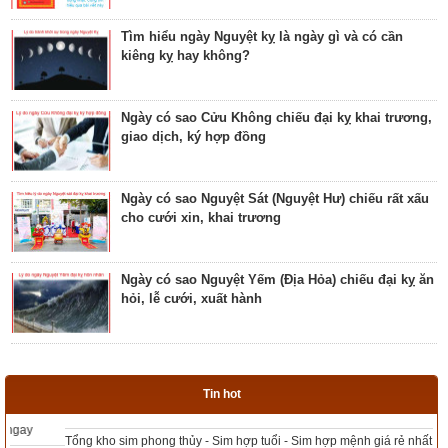
Tìm hiểu ngày Nguyệt kỵ là ngày gì và có cần
kiêng kỵ hay không?
Bật mí ngày có Sao Tỉnh chiếu là ngày tốt hay
ngày xấu? Ý nghĩa Tỉnh Mộc Hãn
Ngày có sao Cửu Không chiếu đại kỵ khai trương,
giao dịch, ký hợp đồng
Giải mã ngày có Sao Sâm chiếu là ngày tốt hay
ngày xấu? Ý nghĩa Sâm Thủy Viên
Ngày có sao Nguyệt Sát (Nguyệt Hư) chiếu rất xấu
cho cưới xin, khai trương
Khám phá ngày có Sao Chủy là ngày tốt hay ngày
xấu? Ý nghĩa Chủy Hỏa Hầu
Ngày có sao Nguyệt Yếm (Địa Hỏa) chiếu đại kỵ ăn
hỏi, lễ cưới, xuất hành
Luận giải ngày có Sao Tất chiếu là ngày tốt hay
ngày xấu? Ý nghĩa Tất Nguyệt Ô
Ngày có sao Nguyệt Hỏa (Nguyệt Hại) trực rất xấu
cho cưới hỏi, giao dịch, khai trương
Giải mã ngày có Sao Mão chiếu là ngày tốt hay
Tin hot
xấu? Ý nghĩa Mão Nhật Kê
Tổng kho sim phong thủy - Sim hợp tuổi - Sim hợp mệnh giá rẻ nhất thị trường
Ngày có sao xấu Thiên Tặc trực chiếu đại kỵ xuất