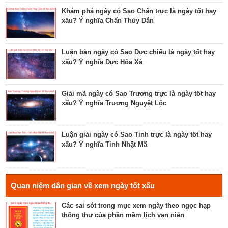
hôn nhân, xuất hành, chữa bệnh
Khám phá ngày có Sao Chẩn trực là ngày tốt hay
xấu? Ý nghĩa Chẩn Thủy Dẫn
Tìm hiểu về ngày Phúc Sinh tốt cho tế lễ cầu
phúc, cầu tự, cầu thọ, cầu tài lộc
Luận bàn ngày có Sao Dực chiếu là ngày tốt hay
xấu? Ý nghĩa Dực Hỏa Xà
Luận bàn về ngày Ích Hậu năm 2023 - ngày tốt cho
lễ cưới, khởi công, tu tạo nhà cửa
Giải mã ngày có Sao Trương trực là ngày tốt hay
xấu? Ý nghĩa Trương Nguyệt Lộc
Luận bàn về ngày Thánh Tâm năm 2023 - ngày tốt
cho tế lễ, cầu phúc
Luận giải ngày có Sao Tinh trực là ngày tốt hay
xấu? Ý nghĩa Tinh Nhật Mã
Luận bàn về ngày Thiên Mã năm 2023 - ngày tốt
cho xuất hành, giao dịch, cầu tài lộc
Hé lộ ngày có Sao Liễu trực là ngày tốt hay xấu? Ý
Quan niệm dân gian về xem ngày tốt xấu
nghĩa Liễu Thổ Chương
Các sai sót trong mục xem ngày theo ngọc hạp
thông thư của phần mềm lịch vạn niên
Luận bàn ngày có Sao Quỷ chiếu là ngày tốt hay
xấu? Ý nghĩa Quỷ Kim Dương