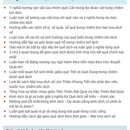
Ý nghĩa tượng vạn vật của nhóm quẻ Cấn trong dự đoán cát hung chiêm
bói dịch
Luận bàn về tượng vạn vật ứng với quẻ càn và ý nghĩa trong dự báo
chiêm bói dịch
Hướng dẫn xác định số lý, số quái, số quẻ trong chiêm bói mai hoa dịch
số
Luận bàn về vai trò và ảnh hưởng của quẻ biến trong chiêm bói dịch
Hướng dẫn lập và giải đoán quẻ hỗ trong chiêm bói dịch
Giải mã bí ấn trật tự sắp xếp 64 quẻ dịch và luận giải ý nghĩa từng quẻ
3 chú ý quan trọng để gieo quẻ dịch được linh ứng cho kết quả chính xác
nhất
Luận bàn về Bảng vượng suy ngũ hành theo bốn mùa theo Học thuyết
Quái khí
Luận mối quan hệ sinh khắc giữa quẻ Thể và Quẻ Dụng trong chiêm
đoán quẻ dịch
Link tải sách Mai hoa dịch số của Thiệu Khang Tiết cần phải đọc nếu
muốn học chiêm bốc dịch
Tổng hợp sự khác nhau giữa Tiên Thiên Bát Quái và Hậu Thiên Bát Quái
Kinh dịch là gì và luận giải ý nghĩa 64 Quẻ dịch dễ hiểu – chính xác
Những quẻ tốt nhất trong kinh dịch - Dự đoán bằng kinh dịch có phải là
mê tín dị đoan?
Luận giải bát quái là gì và ứng dụng bát quái trong cuộc sống
Hướng dẫn cách lập gieo quẻ dịch theo thời gian – Mai hoa dịch số