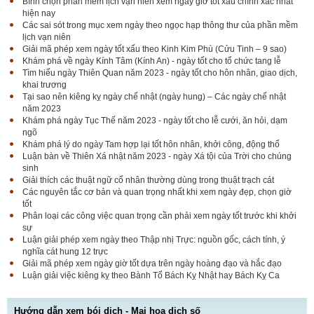
Bình chọn phần mềm lịch vạn niên xem ngày giờ tốt xấu chính xác nhất
hiện nay
Các sai sót trong mục xem ngày theo ngọc hạp thông thư của phần mềm
lịch vạn niên
Giải mã phép xem ngày tốt xấu theo Kinh Kim Phù (Cửu Tinh – 9 sao)
Khám phá về ngày Kính Tâm (Kính An) - ngày tốt cho tổ chức tang lễ
Tìm hiểu ngày Thiên Quan năm 2023 - ngày tốt cho hôn nhân, giao dịch,
khai trương
Tại sao nên kiêng kỵ ngày chế nhật (ngày hung) – Các ngày chế nhật
năm 2023
Khám phá ngày Tục Thế năm 2023 - ngày tốt cho lễ cưới, ăn hỏi, dạm
ngõ
Khám phá lý do ngày Tam hợp lại tốt hôn nhân, khởi công, động thổ
Luận bàn về Thiên Xá nhật năm 2023 - ngày Xá tội của Trời cho chúng
sinh
Giải thích các thuật ngữ cổ nhân thường dùng trong thuật trạch cát
Các nguyên tắc cơ bản và quan trọng nhất khi xem ngày đẹp, chọn giờ
tốt
Phân loại các công việc quan trọng cần phải xem ngày tốt trước khi khởi
sự
Luận giải phép xem ngày theo Thập nhị Trực: nguồn gốc, cách tính, ý
nghĩa cát hung 12 trực
Giải mã phép xem ngày giờ tốt dựa trên ngày hoàng đạo và hắc đạo
Luận giải việc kiêng kỵ theo Bành Tổ Bách Kỵ Nhật hay Bách Kỵ Ca
Hướng dẫn xem bói dịch - Mai hoa dịch số