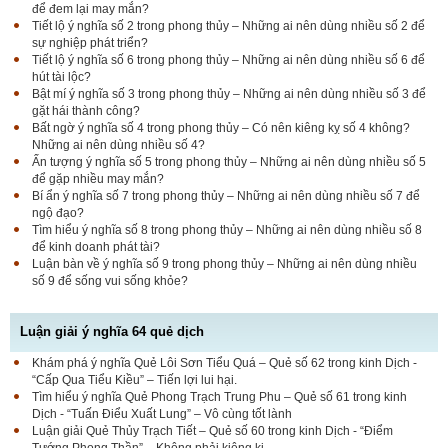
để đem lại may mắn?
Tiết lộ ý nghĩa số 2 trong phong thủy – Những ai nên dùng nhiều số 2 để
sự nghiệp phát triển?
Tiết lộ ý nghĩa số 6 trong phong thủy – Những ai nên dùng nhiều số 6 để
hút tài lộc?
Bật mí ý nghĩa số 3 trong phong thủy – Những ai nên dùng nhiều số 3 để
gặt hái thành công?
Bất ngờ ý nghĩa số 4 trong phong thủy – Có nên kiêng kỵ số 4 không?
Những ai nên dùng nhiều số 4?
Ấn tượng ý nghĩa số 5 trong phong thủy – Những ai nên dùng nhiều số 5
để gặp nhiều may mắn?
Bí ẩn ý nghĩa số 7 trong phong thủy – Những ai nên dùng nhiều số 7 để
ngộ đạo?
Tìm hiểu ý nghĩa số 8 trong phong thủy – Những ai nên dùng nhiều số 8
để kinh doanh phát tài?
Luận bàn về ý nghĩa số 9 trong phong thủy – Những ai nên dùng nhiều
số 9 để sống vui sống khỏe?
Luận giải ý nghĩa 64 quẻ dịch
Khám phá ý nghĩa Quẻ Lôi Sơn Tiểu Quá – Quẻ số 62 trong kinh Dịch -
“Cấp Qua Tiểu Kiều” – Tiến lợi lui hại.
Tìm hiểu ý nghĩa Quẻ Phong Trạch Trung Phu – Quẻ số 61 trong kinh
Dịch - “Tuấn Điểu Xuất Lung” – Vô cùng tốt lành
Luận giải Quẻ Thủy Trạch Tiết – Quẻ số 60 trong kinh Dịch - “Điểm
Tướng Phong Thần” – Không phải kiêng kị