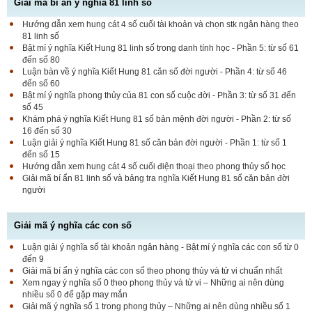
Giải mã bí ẩn ý nghĩa 81 linh số
Hướng dẫn xem hung cát 4 số cuối tài khoản và chọn stk ngân hàng theo
81 linh số
Bật mí ý nghĩa Kiết Hung 81 linh số trong danh tính học - Phần 5: từ số 61
đến số 80
Luận bàn về ý nghĩa Kiết Hung 81 căn số đời người - Phần 4: từ số 46
đến số 60
Bật mí ý nghĩa phong thủy của 81 con số cuộc đời - Phần 3: từ số 31 đến
số 45
Khám phá ý nghĩa Kiết Hung 81 số bản mệnh đời người - Phần 2: từ số
16 đến số 30
Luận giải ý nghĩa Kiết Hung 81 số căn bản đời người - Phần 1: từ số 1
đến số 15
Hướng dẫn xem hung cát 4 số cuối điện thoại theo phong thủy số học
Giải mã bí ẩn 81 linh số và bảng tra nghĩa Kiết Hung 81 số căn bản đời
người
Giải mã ý nghĩa các con số
Luận giải ý nghĩa số tài khoản ngân hàng - Bật mí ý nghĩa các con số từ 0
đến 9
Giải mã bí ẩn ý nghĩa các con số theo phong thủy và tử vi chuẩn nhất
Xem ngay ý nghĩa số 0 theo phong thủy và tử vi – Những ai nên dùng
nhiều số 0 để gặp may mắn
Giải mã ý nghĩa số 1 trong phong thủy – Những ai nên dùng nhiều số 1