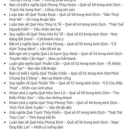
Bạn có biết ý nghĩa Quẻ Phong Thủy Hoán – Quẻ số 59 trong kinh Dịch -
“Cách Hà Vọng Kim” – Uổng công phí sức
Luận bàn về Quẻ Thuần Đoài – Quẻ số 58 trong kinh Dịch - “Sấn Thuỷ
Hoà Nê” – Vô cùng thuận tiện
Luận bàn về Quẻ Hỏa Thủy Vị Tế – Quẻ số 64 trong kinh Dịch - “Thái Tuế
Nguyệt Kiến” – Tiểu nhân ám hại
Suy ngẫm về Quẻ Thủy Hỏa Ký Tế – Quẻ số 63 trong kinh Dịch - “Kim
Bảng Đề Danh” – Cát khánh như ý
Bật mí ý nghĩa Quẻ Lôi Hỏa Phong – Quẻ số 55 trong kinh Dịch - “Cổ
Kính Trùng Minh” – Vận tốt trở lại
Bất ngờ với ý nghĩa Quẻ Lôi trạch Quy Muội – Quẻ số 54 trong kinh Dịch -
“Duyên Mộc Cầu Ngư” – Mưu sự bất thành
Luận giải nghĩa Quẻ Thuần Cấn – Quẻ số 52 trong kinh Dịch - “Ải Nhân
Cấu Táo” – Mọi việc bất thuận
Bạn có biết ý nghĩa Quẻ Thuần Chấn – Quẻ số 51 trong kinh Dịch“Kim
Chung Dạ Chàng” – Mọi sự thành công
Suy ngẫm về Quẻ Thuần Tốn – Quẻ số 57 trong kinh Dịch - “Cô Chu Đắc
Thuỷ” – Khốn cực sinh phúc
Khám phá ý nghĩa Quẻ Hỏa Sơn Lữ – Quẻ số 56 trong kinh Dịch - “Túc
Điểu Phần Sào” – Việc làm không thành
Khám phá ý nghĩa Quẻ Thủy Phong Tỉnh – Quẻ số 48 trong kinh Dịch -
“Khô Tỉnh Sinh Tuyền ” – Vận tốt đã đến
Giải nghĩa Quẻ Trạch Thủy Khốn – Quẻ số 47 trong kinh Dịch - “Toát Thê
Trừu Can” – Tình trạng bất ổn
Luận bàn về Quẻ Hỏa Phong Đỉnh – Quẻ số 50 trong kinh Dịch - “Ngư
Ông Đắc Lợi” – Nhất cử lưỡng tiện