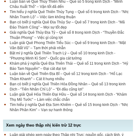
Luận bàn về Quẻ Thủy Thiên Nhu – Quẻ số 5 trong kinh Dịch - “Minh
Châu Xuất Thổ” – Vận tốt đã đến
Tìm hiểu ý nghĩa Quẻ Thiên Thủy Tụng – Quẻ số 6 trong kinh Dịch - “Nhị
Nhân Tranh Lộ” – Việc làm không thuận
Bạn có biết ý nghĩa Quẻ Địa Thủy Sư – Quẻ số 7 trong kinh Dịch - “Mã
Đáo Thành Công” – Mọi sự tốt đẹp
Giải nghĩa Quẻ Thủy Địa Tỷ – Quẻ số 8 trong kinh Dịch - “Thuyền Đắc
Thuận Phong” – Việc gì cũng lợi
Luận giải Quẻ Phong Thiên Tiểu Súc – Quẻ số 9 trong kinh Dịch - “Mật
Vân Bất Vũ” – Tạm thời phải nhẫn
Bật mí ý nghĩa Quẻ Thiên Trạch Lý – Quẻ số 10 trong kinh Dịch -
“Phượng Minh Kì Sơn” - Quốc gia cát tường
Khám phá ý nghĩa Quẻ Địa Thiên Thái – Quẻ số 11 trong kinh Dịch - “Hỷ
Báo Tam Nguyên" – Đại cát đại lợi
Luận bàn về Quẻ Thiên Địa Bĩ – Quẻ số 12 trong kinh Dịch - “Hổ Lạc
Thâm Khanh" – Cát ít hung nhiều
Bạn có biết ý nghĩa Quẻ Thiên Hỏa Đồng Nhân – Quẻ số 13 trong kinh
Dịch - “Tiên Nhân Chỉ Lộ” – “Đi đâu cũng lợi”
Luận giải Quẻ Hỏa Thiên Đại Hữu – Quẻ số 14 trong kinh Dịch - “Khảm
Thụ Mô Tước” – Làm việc chắc chắn
Tìm hiểu ý nghĩa Quẻ Địa Sơn Khiêm – Quẻ số 15 trong kinh Dịch - “Nhị
Nhân Phân Kim” – Vạn sự hanh thông
Xem ngày theo thập nhị kiến trừ 12 trực
Luận giải phép xem ngày theo Thập nhị Trực: nguồn gốc, cách tính, ý