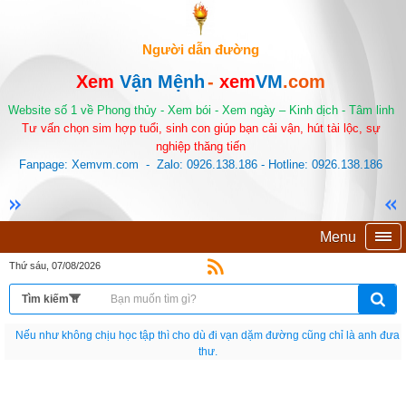
Người dẫn đường
Xem
Vận Mệnh
-
xem
VM
.com
Website số 1 về Phong thủy - Xem bói - Xem ngày – Kinh dịch - Tâm linh
Tư vấn chọn sim hợp tuổi, sinh con giúp bạn cải vận, hút tài lộc, sự
nghiệp thăng tiến
Fanpage: Xemvm.com - Zalo: 0926.138.186 - Hotline: 0926.138.186
Menu
Thứ sáu, 07/08/2026
Nếu như không chịu học tập thì cho dù đi vạn dặm đường cũng chỉ là anh đưa
thư.