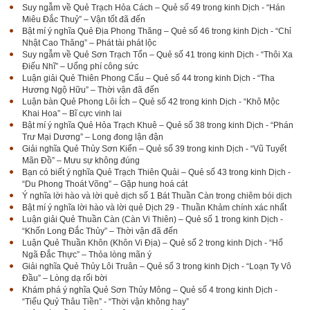
Suy ngẫm về Quẻ Trạch Hỏa Cách – Quẻ số 49 trong kinh Dịch - “Hán
Miêu Đắc Thuỷ” – Vận tốt đã đến
Bật mí ý nghĩa Quẻ Địa Phong Thăng – Quẻ số 46 trong kinh Dịch - “Chỉ
Nhật Cao Thăng” – Phát tài phát lộc
Suy ngẫm về Quẻ Sơn Trạch Tổn – Quẻ số 41 trong kinh Dịch - “Thôi Xa
Điếu Nhĩ” – Uổng phí công sức
Luận giải Quẻ Thiên Phong Cấu – Quẻ số 44 trong kinh Dịch - “Tha
Hương Ngộ Hữu” – Thời vận đã đến
Luận bàn Quẻ Phong Lôi Ích – Quẻ số 42 trong kinh Dịch - “Khô Mộc
Khai Hoa” – Bĩ cực vinh lai
Bật mí ý nghĩa Quẻ Hỏa Trạch Khuê – Quẻ số 38 trong kinh Dịch - “Phán
Trư Mại Dương” – Long đong lận đận
Giải nghĩa Quẻ Thủy Sơn Kiển – Quẻ số 39 trong kinh Dịch - “Vũ Tuyết
Mãn Đồ” – Mưu sự không đúng
Bạn có biết ý nghĩa Quẻ Trạch Thiên Quải – Quẻ số 43 trong kinh Dịch -
“Du Phong Thoát Võng” – Gặp hung hoá cát
Ý nghĩa lời hào và lời quẻ dịch số 1 Bát Thuần Càn trong chiêm bói dịch
Bật mí ý nghĩa lời hào và lời quẻ Dịch 29 - Thuần Khảm chính xác nhất
Luận giải Quẻ Thuần Càn (Càn Vi Thiên) – Quẻ số 1 trong kinh Dịch -
“Khốn Long Đắc Thủy” – Thời vận đã đến
Luận Quẻ Thuần Khôn (Khôn Vi Địa) – Quẻ số 2 trong kinh Dịch - “Hổ
Ngã Đắc Thực” – Thỏa lòng mãn ý
Giải nghĩa Quẻ Thủy Lôi Truân – Quẻ số 3 trong kinh Dịch - “Loạn Ty Vô
Đầu” – Lòng dạ rối bời
Khám phá ý nghĩa Quẻ Sơn Thủy Mông – Quẻ số 4 trong kinh Dịch -
“Tiểu Quỷ Thâu Tiền” - “Thời vận không hay”