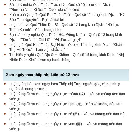
Bật mí ý nghĩa Quẻ Thiên Trạch Lý – Quẻ số 10 trong kinh Dịch -
“Phượng Minh Kì Sơn” - Quốc gia cát tường
Khám phá ý nghĩa Quẻ Địa Thiên Thái – Quẻ số 11 trong kinh Dịch - “Hỷ
Báo Tam Nguyên" – Đại cát đại lợi
Luận bàn về Quẻ Thiên Địa Bĩ – Quẻ số 12 trong kinh Dịch - “Hổ Lạc
Thâm Khanh" – Cát ít hung nhiều
Bạn có biết ý nghĩa Quẻ Thiên Hỏa Đồng Nhân – Quẻ số 13 trong kinh
Dịch - “Tiên Nhân Chỉ Lộ” – “Đi đâu cũng lợi”
Luận giải Quẻ Hỏa Thiên Đại Hữu – Quẻ số 14 trong kinh Dịch - “Khảm
Thụ Mô Tước” – Làm việc chắc chắn
Tìm hiểu ý nghĩa Quẻ Địa Sơn Khiêm – Quẻ số 15 trong kinh Dịch - “Nhị
Nhân Phân Kim” – Vạn sự hanh thông
Xem ngày theo thập nhị kiến trừ 12 trực
Luận giải phép xem ngày theo Thập nhị Trực: nguồn gốc, cách tính, ý
nghĩa cát hung 12 trực
Luận ý nghĩa và cát hung ngày Trực Thành (成) – Nên và không nên làm
việc gì
Luận ý nghĩa và cát hung ngày Trực Định (定) – Nên và không nên làm
việc gì
Luận ý nghĩa và cát hung ngày Trực Bế (閉) – Nên và không nên làm việc
gì
Luận ý nghĩa và cát hung ngày Trực Khai (開) – Nên và không nên làm
việc gì