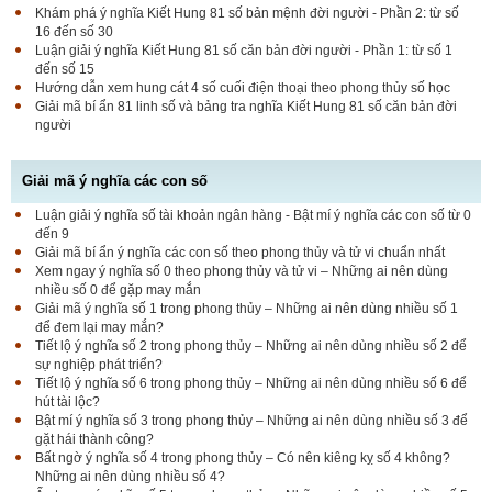
Khám phá ý nghĩa Kiết Hung 81 số bản mệnh đời người - Phần 2: từ số
16 đến số 30
Luận giải ý nghĩa Kiết Hung 81 số căn bản đời người - Phần 1: từ số 1
đến số 15
Hướng dẫn xem hung cát 4 số cuối điện thoại theo phong thủy số học
Giải mã bí ẩn 81 linh số và bảng tra nghĩa Kiết Hung 81 số căn bản đời
người
Giải mã ý nghĩa các con số
Luận giải ý nghĩa số tài khoản ngân hàng - Bật mí ý nghĩa các con số từ 0
đến 9
Giải mã bí ẩn ý nghĩa các con số theo phong thủy và tử vi chuẩn nhất
Xem ngay ý nghĩa số 0 theo phong thủy và tử vi – Những ai nên dùng
nhiều số 0 để gặp may mắn
Giải mã ý nghĩa số 1 trong phong thủy – Những ai nên dùng nhiều số 1
để đem lại may mắn?
Tiết lộ ý nghĩa số 2 trong phong thủy – Những ai nên dùng nhiều số 2 để
sự nghiệp phát triển?
Tiết lộ ý nghĩa số 6 trong phong thủy – Những ai nên dùng nhiều số 6 để
hút tài lộc?
Bật mí ý nghĩa số 3 trong phong thủy – Những ai nên dùng nhiều số 3 để
gặt hái thành công?
Bất ngờ ý nghĩa số 4 trong phong thủy – Có nên kiêng kỵ số 4 không?
Những ai nên dùng nhiều số 4?