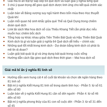
Giải mã bí ấn trật tự sắp xếp 64 quẻ dịch và luận giải ý nghĩa từng quẻ
3 chú ý quan trọng để gieo quẻ dịch được linh ứng cho kết quả chính xác
nhất
Luận bàn về Bảng vượng suy ngũ hành theo bốn mùa theo Học thuyết
Quái khí
Luận mối quan hệ sinh khắc giữa quẻ Thể và Quẻ Dụng trong chiêm
đoán quẻ dịch
Link tải sách Mai hoa dịch số của Thiệu Khang Tiết cần phải đọc nếu
muốn học chiêm bốc dịch
Tổng hợp sự khác nhau giữa Tiên Thiên Bát Quái và Hậu Thiên Bát Quái
Kinh dịch là gì và luận giải ý nghĩa 64 Quẻ dịch dễ hiểu – chính xác
Những quẻ tốt nhất trong kinh dịch - Dự đoán bằng kinh dịch có phải là
mê tín dị đoan?
Luận giải bát quái là gì và ứng dụng bát quái trong cuộc sống
Hướng dẫn cách lập gieo quẻ dịch theo thời gian – Mai hoa dịch số
Giải mã bí ẩn ý nghĩa 81 linh số
Hướng dẫn xem hung cát 4 số cuối tài khoản và chọn stk ngân hàng theo
81 linh số
Bật mí ý nghĩa Kiết Hung 81 linh số trong danh tính học - Phần 5: từ số 61
đến số 80
Luận bàn về ý nghĩa Kiết Hung 81 căn số đời người - Phần 4: từ số 46
đến số 60
Bật mí ý nghĩa phong thủy của 81 con số cuộc đời - Phần 3: từ số 31 đến
số 45