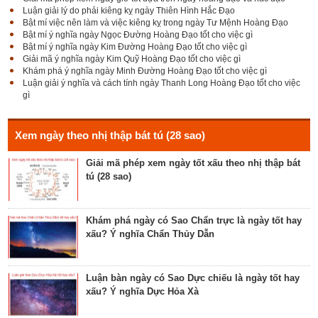
Đê Thổ Lạc
Luận giải lý do phải kiêng kỵ ngày Thiên Hình Hắc Đạo
Bật mí việc nên làm và việc kiêng kỵ trong ngày Tư Mệnh Hoàng Đạo
Bật mí ý nghĩa ngày Ngọc Đường Hoàng Đạo tốt cho việc gì
Bật mí ý nghĩa ngày Kim Đường Hoàng Đạo tốt cho việc gì
Giải mã Sao Cang tốt hay xấu – Tính chất và ý
Giải mã ý nghĩa ngày Kim Quỹ Hoàng Đạo tốt cho việc gì
nghĩa Cang Kim long
Khám phá ý nghĩa ngày Minh Đường Hoàng Đạo tốt cho việc gì
Luận giải ý nghĩa và cách tính ngày Thanh Long Hoàng Đạo tốt cho việc
gì
Luận giải Sao Giác tốt hay xấu – Tính chất và ý
nghĩa Giác Mộc Giao
Xem ngày theo nhị thập bát tú (28 sao)
Giải mã phép xem ngày tốt xấu theo nhị thập bát
tú (28 sao)
Tìm hiểu về ngày Phổ hộ (Phả hộ, Hội hộ) tốt cho
hôn nhân, xuất hành, chữa bệnh
Khám phá ngày có Sao Chẩn trực là ngày tốt hay
xấu? Ý nghĩa Chẩn Thủy Dẫn
Tìm hiểu về ngày Phúc Sinh tốt cho tế lễ cầu
phúc, cầu tự, cầu thọ, cầu tài lộc
Luận bàn ngày có Sao Dực chiếu là ngày tốt hay
xấu? Ý nghĩa Dực Hỏa Xà