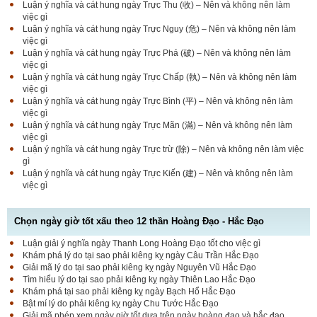
Luận ý nghĩa và cát hung ngày Trực Thu (收) – Nên và không nên làm
việc gì
Luận ý nghĩa và cát hung ngày Trực Nguy (危) – Nên và không nên làm
việc gì
Luận ý nghĩa và cát hung ngày Trực Phá (破) – Nên và không nên làm
việc gì
Luận ý nghĩa và cát hung ngày Trực Chấp (執) – Nên và không nên làm
việc gì
Luận ý nghĩa và cát hung ngày Trực Bình (平) – Nên và không nên làm
việc gì
Luận ý nghĩa và cát hung ngày Trực Mãn (滿) – Nên và không nên làm
việc gì
Luận ý nghĩa và cát hung ngày Trực trừ (除) – Nên và không nên làm việc
gì
Luận ý nghĩa và cát hung ngày Trực Kiến (建) – Nên và không nên làm
việc gì
Chọn ngày giờ tốt xấu theo 12 thần Hoàng Đạo - Hắc Đạo
Luận giải ý nghĩa ngày Thanh Long Hoàng Đạo tốt cho việc gì
Luận bàn Sao Phòng tốt hay xấu – Tính chất và ý
Khám phá lý do tại sao phải kiêng kỵ ngày Câu Trần Hắc Đạo
nghĩa Phòng Nhật Thố
Giải mã lý do tại sao phải kiêng kỵ ngày Nguyên Vũ Hắc Đạo
Tìm hiểu lý do tại sao phải kiêng kỵ ngày Thiên Lao Hắc Đạo
Khám phá tại sao phải kiêng kỵ ngày Bạch Hổ Hắc Đạo
Bật mí lý do phải kiêng kỵ ngày Chu Tước Hắc Đạo
Bật mí Sao Đê tốt hay xấu – Tính chất và ý nghĩa
Giải mã phép xem ngày giờ tốt dựa trên ngày hoàng đạo và hắc đạo