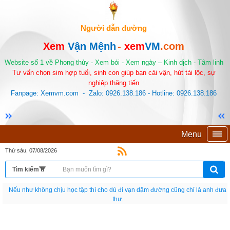
Người dẫn đường
Xem
Vận Mệnh
-
xem
VM
.com
Website số 1 về Phong thủy - Xem bói - Xem ngày – Kinh dịch - Tâm linh
Tư vấn chọn sim hợp tuổi, sinh con giúp bạn cải vận, hút tài lộc, sự
nghiệp thăng tiến
Fanpage: Xemvm.com - Zalo: 0926.138.186 - Hotline: 0926.138.186
Menu
Thứ sáu, 07/08/2026
Nếu như không chịu học tập thì cho dù đi vạn dặm đường cũng chỉ là anh đưa
thư.