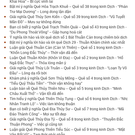
Khai Hoa” – Bĩ cực vinh lai
Bật mí ý nghĩa Quẻ Hỏa Trạch Khuê – Quẻ số 38 trong kinh Dịch - “Phán
Trư Mại Dương” – Long đong lận đận
Giải nghĩa Quẻ Thủy Sơn Kiển – Quẻ số 39 trong kinh Dịch - “Vũ Tuyết
Mãn Đồ” – Mưu sự không đúng
Bạn có biết ý nghĩa Quẻ Trạch Thiên Quải – Quẻ số 43 trong kinh Dịch -
“Du Phong Thoát Võng” – Gặp hung hoá cát
Ý nghĩa lời hào và lời quẻ dịch số 1 Bát Thuần Càn trong chiêm bói dịch
Bật mí ý nghĩa lời hào và lời quẻ Dịch 29 - Thuần Khảm chính xác nhất
Luận giải Quẻ Thuần Càn (Càn Vi Thiên) – Quẻ số 1 trong kinh Dịch -
“Khốn Long Đắc Thủy” – Thời vận đã đến
Luận Quẻ Thuần Khôn (Khôn Vi Địa) – Quẻ số 2 trong kinh Dịch - “Hổ
Ngã Đắc Thực” – Thỏa lòng mãn ý
Giải nghĩa Quẻ Thủy Lôi Truân – Quẻ số 3 trong kinh Dịch - “Loạn Ty Vô
Đầu” – Lòng dạ rối bời
Khám phá ý nghĩa Quẻ Sơn Thủy Mông – Quẻ số 4 trong kinh Dịch -
“Tiểu Quỷ Thâu Tiền” - “Thời vận không hay”
Luận bàn về Quẻ Thủy Thiên Nhu – Quẻ số 5 trong kinh Dịch - “Minh
Châu Xuất Thổ” – Vận tốt đã đến
Tìm hiểu ý nghĩa Quẻ Thiên Thủy Tụng – Quẻ số 6 trong kinh Dịch - “Nhị
Nhân Tranh Lộ” – Việc làm không thuận
Bạn có biết ý nghĩa Quẻ Địa Thủy Sư – Quẻ số 7 trong kinh Dịch - “Mã
Đáo Thành Công” – Mọi sự tốt đẹp
Giải nghĩa Quẻ Thủy Địa Tỷ – Quẻ số 8 trong kinh Dịch - “Thuyền Đắc
Thuận Phong” – Việc gì cũng lợi
Luận giải Quẻ Phong Thiên Tiểu Súc – Quẻ số 9 trong kinh Dịch - “Mật
Vân Bất Vũ” – Tạm thời phải nhẫn