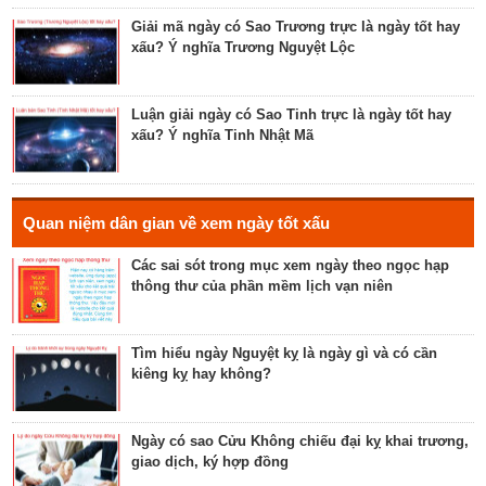
Luận bàn về ngày Ích Hậu năm 2023 - ngày tốt cho
lễ cưới, khởi công, tu tạo nhà cửa
Giải mã ngày có Sao Trương trực là ngày tốt hay
xấu? Ý nghĩa Trương Nguyệt Lộc
Luận bàn về ngày Thánh Tâm năm 2023 - ngày tốt
cho tế lễ, cầu phúc
Luận giải ngày có Sao Tinh trực là ngày tốt hay
xấu? Ý nghĩa Tinh Nhật Mã
Luận bàn về ngày Thiên Mã năm 2023 - ngày tốt
cho xuất hành, giao dịch, cầu tài lộc
Hé lộ ngày có Sao Liễu trực là ngày tốt hay xấu? Ý
Quan niệm dân gian về xem ngày tốt xấu
nghĩa Liễu Thổ Chương
Các sai sót trong mục xem ngày theo ngọc hạp
thông thư của phần mềm lịch vạn niên
Luận bàn ngày có Sao Quỷ chiếu là ngày tốt hay
xấu? Ý nghĩa Quỷ Kim Dương
Tìm hiểu ngày Nguyệt kỵ là ngày gì và có cần
kiêng kỵ hay không?
Bật mí ngày có Sao Tỉnh chiếu là ngày tốt hay
ngày xấu? Ý nghĩa Tỉnh Mộc Hãn
Ngày có sao Cửu Không chiếu đại kỵ khai trương,
giao dịch, ký hợp đồng
Giải mã ngày có Sao Sâm chiếu là ngày tốt hay