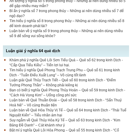
Ấn tượng ý nghĩa số 5 trong phong thủy – Những ai nên dùng nhiều số 5
để gặp nhiều may mắn?
Bí ẩn ý nghĩa số 7 trong phong thủy – Những ai nên dùng nhiều số 7 để
ngộ đạo?
Tìm hiểu ý nghĩa số 8 trong phong thủy – Những ai nên dùng nhiều số 8
để kinh doanh phát tài?
Luận bàn về ý nghĩa số 9 trong phong thủy – Những ai nên dùng nhiều
số 9 để sống vui sống khỏe?
Luận giải ý nghĩa 64 quẻ dịch
Khám phá ý nghĩa Quẻ Lôi Sơn Tiểu Quá – Quẻ số 62 trong kinh Dịch -
“Cấp Qua Tiểu Kiều” – Tiến lợi lui hại.
Tìm hiểu ý nghĩa Quẻ Phong Trạch Trung Phu – Quẻ số 61 trong kinh
Dịch - “Tuấn Điểu Xuất Lung” – Vô cùng tốt lành
Luận giải Quẻ Thủy Trạch Tiết – Quẻ số 60 trong kinh Dịch - “Điểm
Tướng Phong Thần” – Không phải kiêng kị
Bạn có biết ý nghĩa Quẻ Phong Thủy Hoán – Quẻ số 59 trong kinh Dịch -
“Cách Hà Vọng Kim” – Uổng công phí sức
Luận bàn về Quẻ Thuần Đoài – Quẻ số 58 trong kinh Dịch - “Sấn Thuỷ
Hoà Nê” – Vô cùng thuận tiện
Luận bàn về Quẻ Hỏa Thủy Vị Tế – Quẻ số 64 trong kinh Dịch - “Thái Tuế
Nguyệt Kiến” – Tiểu nhân ám hại
Suy ngẫm về Quẻ Thủy Hỏa Ký Tế – Quẻ số 63 trong kinh Dịch - “Kim
Bảng Đề Danh” – Cát khánh như ý
Bật mí ý nghĩa Quẻ Lôi Hỏa Phong – Quẻ số 55 trong kinh Dịch - “Cổ