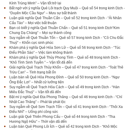
Kính Trùng Minh” – Vận tốt trở lại
Bất ngờ với ý nghĩa Quẻ Lôi trạch Quy Muội – Quẻ số 54 trong kinh Dịch -
“Duyên Mộc Cầu Ngư” – Mưu sự bất thành
Luận giải nghĩa Quẻ Thuần Cấn – Quẻ số 52 trong kinh Dịch - “Ải Nhân
Cấu Táo” – Mọi việc bất thuận
Bạn có biết ý nghĩa Quẻ Thuần Chấn – Quẻ số 51 trong kinh Dịch“Kim
Chung Dạ Chàng” – Mọi sự thành công
Suy ngẫm về Quẻ Thuần Tốn – Quẻ số 57 trong kinh Dịch - “Cô Chu Đắc
Thuỷ” – Khốn cực sinh phúc
Khám phá ý nghĩa Quẻ Hỏa Sơn Lữ – Quẻ số 56 trong kinh Dịch - “Túc
Điểu Phần Sào” – Việc làm không thành
Khám phá ý nghĩa Quẻ Thủy Phong Tỉnh – Quẻ số 48 trong kinh Dịch -
“Khô Tỉnh Sinh Tuyền ” – Vận tốt đã đến
Giải nghĩa Quẻ Trạch Thủy Khốn – Quẻ số 47 trong kinh Dịch - “Toát Thê
Trừu Can” – Tình trạng bất ổn
Luận bàn về Quẻ Hỏa Phong Đỉnh – Quẻ số 50 trong kinh Dịch - “Ngư
Ông Đắc Lợi” – Nhất cử lưỡng tiện
Suy ngẫm về Quẻ Trạch Hỏa Cách – Quẻ số 49 trong kinh Dịch - “Hán
Miêu Đắc Thuỷ” – Vận tốt đã đến
Bật mí ý nghĩa Quẻ Địa Phong Thăng – Quẻ số 46 trong kinh Dịch - “Chỉ
Nhật Cao Thăng” – Phát tài phát lộc
Suy ngẫm về Quẻ Sơn Trạch Tổn – Quẻ số 41 trong kinh Dịch - “Thôi Xa
Điếu Nhĩ” – Uổng phí công sức
Luận giải Quẻ Thiên Phong Cấu – Quẻ số 44 trong kinh Dịch - “Tha
Hương Ngộ Hữu” – Thời vận đã đến
Luận bàn Quẻ Phong Lôi Ích – Quẻ số 42 trong kinh Dịch - “Khô Mộc