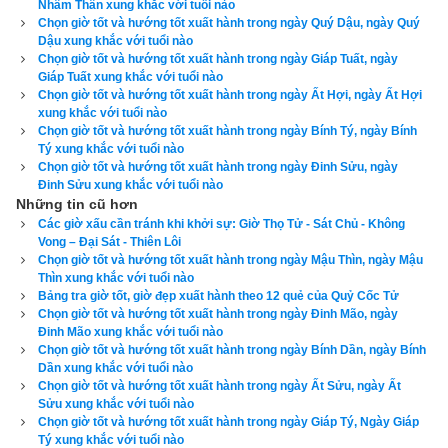
Tôi lập bảng sau để độc giả dễ hiểu và dễ chọn được
giờ Quý 
Nhâm Thân xung khắc với tuổi nào
Chọn giờ tốt và hướng tốt xuất hành trong ngày Quý Dậu, ngày Quý
Nhân Đăng Thiên Môn
 theo tiết khí:
Dậu xung khắc với tuổi nào
Chọn giờ tốt và hướng tốt xuất hành trong ngày Giáp Tuất, ngày
Tiết khí
Quý
Ngày
Ngày
Ngày
Ngày
Ngày
Giáp Tuất xung khắc với tuổi nào
Nhật Can
Nhân
Giáp
Ất
Bính
Đinh
Mậu
Chọn giờ tốt và hướng tốt xuất hành trong ngày Ất Hợi, ngày Ất Hợi
xung khắc với tuổi nào
Giờ
Giờ
Ngày
Chọn giờ tốt và hướng tốt xuất hành trong ngày Bính Tý, ngày Bính
Mão
Dậu
Vũ Thủy -
Tý xung khắc với tuổi nào
Xuân Phân
Giờ
Giờ
Giờ
Giờ
Chọn giờ tốt và hướng tốt xuất hành trong ngày Đinh Sửu, ngày
Đêm
Giờ Hợi
Đinh Sửu xung khắc với tuổi nào
Dậu
Tuất
Sửu
Mão
Những tin cũ hơn
Giờ
Ngày
Các giờ xấu cần tránh khi khởi sự: Giờ Thọ Tử - Sát Chủ - Không
Thân
Xuân Phân
Vong – Đại Sát - Thiên Lôi
- Cốc Vũ
Giờ
Giờ
Giờ
Chọn giờ tốt và hướng tốt xuất hành trong ngày Mậu Thìn, ngày Mậu
Đêm
Giờ Tý
Thìn xung khắc với tuổi nào
Dậu
Tuất
Dần
Bảng tra giờ tốt, giờ đẹp xuất hành theo 12 quẻ của Quỷ Cốc Tử
Giờ
Chọn giờ tốt và hướng tốt xuất hành trong ngày Đinh Mão, ngày
Ngày
Giờ Mùi
Dậu
Cốc Vũ -
Đinh Mão xung khắc với tuổi nào
Chọn giờ tốt và hướng tốt xuất hành trong ngày Bính Dần, ngày Bính
Tiểu Mãn
Giờ
Đêm
Giờ Hợi
Dần xung khắc với tuổi nào
Sửu
Chọn giờ tốt và hướng tốt xuất hành trong ngày Ất Sửu, ngày Ất
Giờ
Giờ
Sửu xung khắc với tuổi nào
Ngày
Chọn giờ tốt và hướng tốt xuất hành trong ngày Giáp Tý, Ngày Giáp
Thân
Ngọ
Tiểu Mãn -
Tý xung khắc với tuổi nào