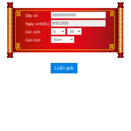
Thì Đằng Xà lâm Nhâm Tý mà lạc thủy
Dãy số
Chu Tước lâm Quý Sửu mà gẫy cánh
Ngày sinh(DL)
Giờ sinh
Lục Hợp lâm Cấn Dần mà cưỡi xe
Giới tính
Câu Trần lâm Giáp Mão mà lên thềm
Thanh Long lâm Ất Thìn mà chơi ngoài biển
Luận giải
Thiên Không lâm Tốn Tỵ mà bị bỏ vào hòm
Bạch Hổ lâm Bính Ngọ mà thiêu thân
Thái Thường lâm Đinh Mùi mà ngồi vào tiệc
Huyền Vũ lâm Khôn Thân mà gẫy chân
Thái Âm lâm Canh Dậu mà hồi cung