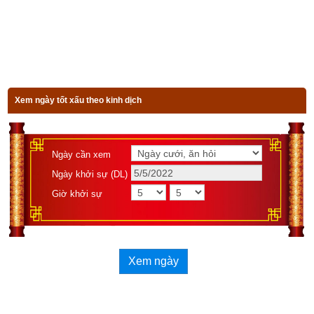
Ngọ
Mão
Giáng - Tiểu
Giờ
Giờ
Giờ
Tuyết
Đêm
Sửu
Dần
Mão
Giờ
Giờ
Ngày
Giờ Tỵ
Ngọ
Thìn
Tiểu Tuyết -
Đông Chí
Giờ
Giờ
Đêm
Giờ Tý
Xem ngày tốt xấu theo kinh dịch
Sửu
Dần
Giờ
Ngày
Giờ Tỵ
Thìn
Đông Chí -
Ngày cần xem
Đại Hàn
Giờ
Giờ
Đêm
Giờ Hợi
Giờ Tý
Ngày khởi sự (DL)
Sửu
Mão
Giờ
Giờ
Giờ khởi sự
Ngày
Thìn
Mão
Đại Hàn Vũ
Thủy
Giờ
Giờ
Đêm
Giờ Hợi
Giờ Tý
Tuất
Dần
Xem ngày
2. Khám phá ý nghĩa giờ Phúc Tinh và cách tính Giờ 
Phúc Tinh năm 2023