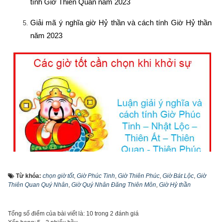
tính Giờ Thiên Quan năm 2023
Giải mã ý nghĩa giờ Hỷ thần và cách tính Giờ Hỷ thần 
năm 2023
Từ khóa:
chọn giờ tốt
,
Giờ Phúc Tinh
,
Giờ Thiên Phúc
,
Giờ Bát Lộc
,
Giờ
Thiên Quan Quý Nhân
,
Giờ Quý Nhân Đăng Thiên Môn
,
Giờ Hỷ thần
Các giờ tốt cần chọn khi khởi sự
Tổng số điểm của bài viết là: 10 trong 2 đánh giá
1. Luận bàn về ý nghĩa và cách tính giờ Quý Nhân 