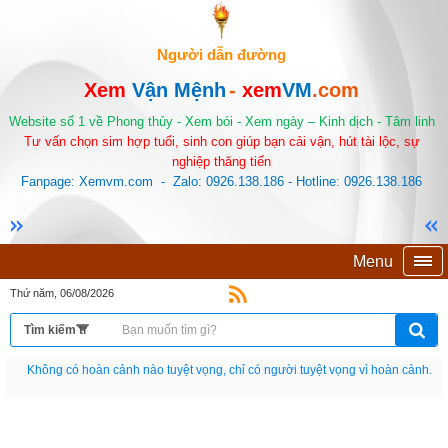
Người dẫn đường
Xem
Vận Mệnh
-
xem
VM
.com
Website số 1 về Phong thủy - Xem bói - Xem ngày – Kinh dịch - Tâm linh
Tư vấn chọn sim hợp tuổi, sinh con giúp bạn cải vận, hút tài lộc, sự
nghiệp thăng tiến
Fanpage: Xemvm.com - Zalo: 0926.138.186 - Hotline: 0926.138.186
Menu
Thứ năm, 06/08/2026
Nếu như không chịu học tập thì cho dù đi vạn dặm đường cũng chỉ là anh đưa
thư.