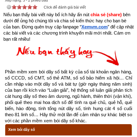
Xếp hạng:
5
-
2
phiếu bầu
Click để đánh giá bài viết
Đăng Thiên Môn năm 2023
Nếu bạn thấy bài viết này bổ ích hãy ấn nút 
chia sẻ (share) 
bên 
dưới để ủng hộ chúng tôi và chia sẻ kiến thức hay cho bạn bè 
Thông thư nói rằng “Năm tốt không bằng tháng tốt, tháng tốt 
của bạn. Đừng quên truy cập fanpage
“
Xemvm.com
” để cập nhật 
không bằng ngày tốt, ngày tốt không bằng giờ tốt”.
Giờ Quý 
các bài viết và các chương trình khuyến mãi mới nhất. Cám ơn 
Nhân Đăng Thiên Môn
 còn gọi là giờ Thiên Ất Quý Nhân là 
bạn rất nhiều!
giờ tốt nhất, là giờ may mắn nhất trong ngày (đại cát). Khi sao 
Quý Nhân hiển thị thì các sao hung sát đều phải ẩn đi, nên sự 
việc tốt đến sự xấu tránh xa. Trong Hiệp Kỷ Biện Phương Thư 
ghi: “Thiên Ất Quý Nhân là chủ quản của tất cả thần sát, địa vị 
Phần mềm xem bói dãy số bất kỳ của số tài khoản ngân hàng, 
số CCCD, số CMT, số thẻ ATM, số sổ bảo hiểm xã hội… Chỉ 
tôn quý, nơi mà nó đến thì tất cả hung sát đều tránh xa.
cần nhập vào một dãy số và bát tự (giờ ngày tháng năm sinh) 
của bạn rồi kích vào “Luận giải”, hệ thống sẽ luận giải phân tích 
Phép này lấy Nguyệt tướng thêm vào giờ ban ngày dùng 
cát hung dãy số theo âm dương, ngũ hành, thiên thời (vận khí), 
Dương Quý, ban đêm dùng Âm Quý. Lấy Thiên Ất Quý Nhân 
phối quẻ theo mai hoa dịch số để tính ra quẻ chủ, quẻ hỗ, quẻ 
làm chủ, mà Đằng Xà, Chu Tước, Lục Hợp, Câu Trần, Thanh 
biến, hào động, tính tổng nút dãy số, tính hung cát 4 số cuối 
theo 81 linh số… Hãy thử một lần để cảm nhận sự khác biệt so 
Long, Thiên Không, Bạch Hổ, Thái Thường, Huyền Vũ, Thái 
với các phần mềm xem bói dãy số khác.
Âm, Thiên Hậu theo vào, vì thế mà:
Xem bói dãy số
Quý Nhân lâm Càn Hợi đăng thiên môn