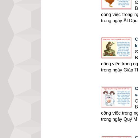
B
công việc trong 
trong ngày Ất Dậu
C
k
B
công việc trong n
trong ngày Giáp T
C
v
B
công việc trong 
trong ngày Quý Mù
C