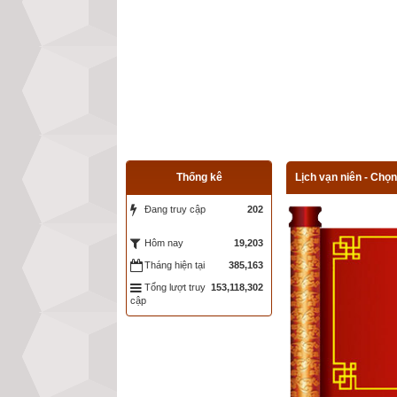
Thống kê
Lịch vạn niên - Chọn
Đang truy cập
202
19,203
Hôm nay
Tháng hiện tại
385,163
Tổng lượt truy
153,118,302
cập