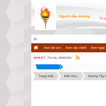
Người dẫn đường
Tư v
Xem bói sim
Xem vận mệnh
Xem ngày 
Thứ bảy, 08/08/2026
00:54 ICT
Trang nhất
Kiến thức
Hướng Tây B