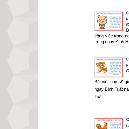
C
k
B
công việc trong 
trong ngày Đinh H
C
k
Bài viết này sẽ g
ngày Bính Tuất n
Tuất.
C
t