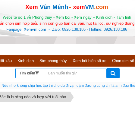
Xem
Vận Mệnh
-
xem
VM
.com
Website số 1 về Phong thủy - Xem bói - Xem ngày – Kinh dịch - Tâm linh
ấn chọn sim hợp tuổi, sinh con giúp bạn cải vận, hút tài lộc, sự nghiệp thăng 
Fanpage: Xemvm.com - Zalo: 0926.138.186 - Hotline: 0926.138.186
tốt xấu
Kinh dịch
Sim phong thủy
Xem bói biển số xe
Chọn sim số
Nếu như không chịu học tập thì cho dù đi vạn dặm đường cũng chỉ là anh đưa thư
ắc là hướng nào và hợp với tuổi nào