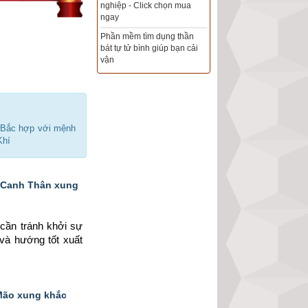
Xem ngày đẹp - chọn ngày
tốt khởi sự theo kinh dịch
chính xác nhất
Tổng Kho Sim Năm sinh 0x -
9x - 8x -7x -6x giá rẻ nhất thị
trường - Click xem ngay
 Bắc hợp với mệnh
Khí
y Canh Thân xung
cần tránh khởi sự 
 và hướng tốt xuất 
 Mão xung khắc