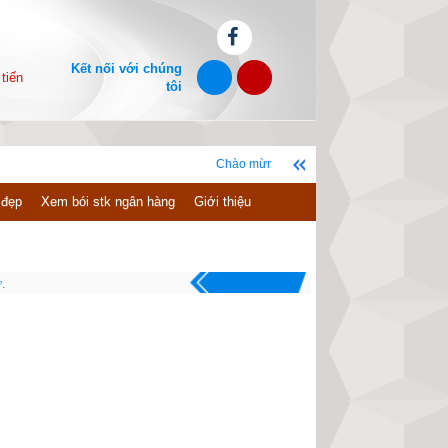
Kết nối với chúng
tiến
tôi
Chào mừng bạn đến với website xemvm.com, chúc bạn c
 đẹp
Xem bói stk ngân hàng
Giới thiệu
.