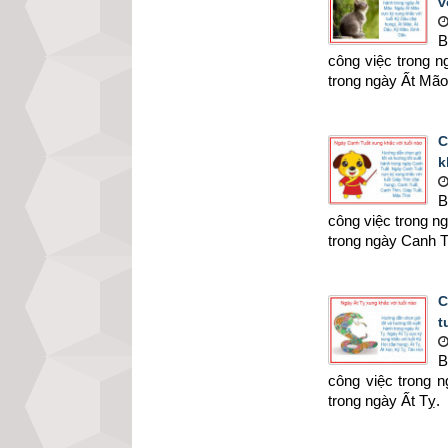
v
B
công việc trong 
trong ngày Ất Mão
C
k
B
công việc trong n
trong ngày Canh T
C
t
B
công việc trong 
trong ngày Ất Tỵ.