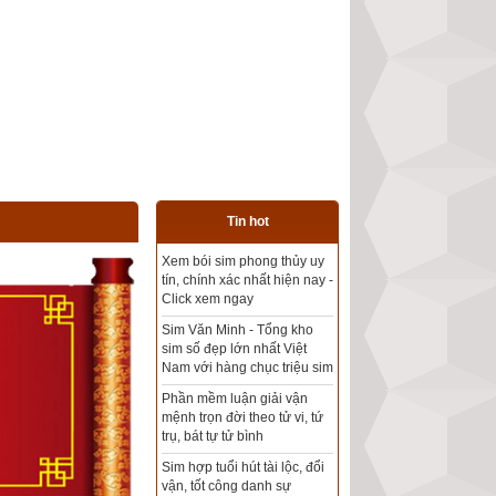
Tin hot
Tổng kho sim phong thủy -
Sim hợp tuổi - Sim hợp
mệnh giá rẻ nhất thị trường
Xem bói sim phong thủy
theo khoa học tử vi, tứ trụ
chính xác nhất
Mua sim Thần tài, Thần tài
theo bạn! Giao sim miễn phí