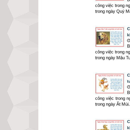
công việc trong 
trong ngày Quý M
C
k
B
công việc trong 
trong ngày Mậu Tu
C
t
B
công việc trong 
trong ngày Ất Mùi.
C
k