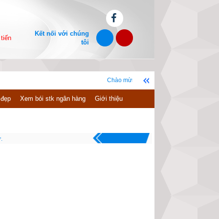
Kết nối với chúng
tiến
tôi
Chào mừng bạn đến với website xemvm.com, chúc bạn c
 đẹp
Xem bói stk ngân hàng
Giới thiệu
.