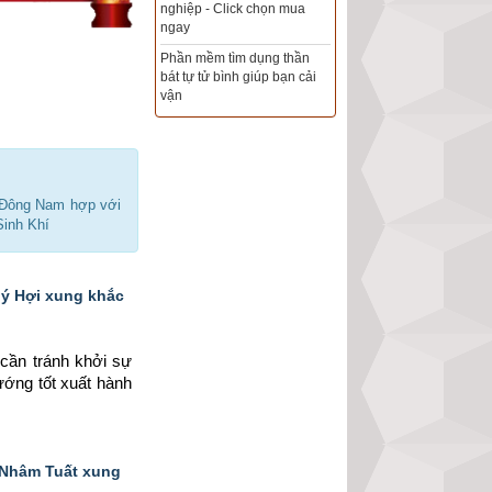
Xem ngày đẹp - chọn ngày
tốt khởi sự theo kinh dịch
chính xác nhất
Tổng Kho Sim Năm sinh 0x -
9x - 8x -7x -6x giá rẻ nhất thị
trường - Click xem ngay
Đông Nam hợp với
Sinh Khí
uý Hợi xung khắc
cần tránh khởi sự 
ướng tốt xuất hành 
 Nhâm Tuất xung