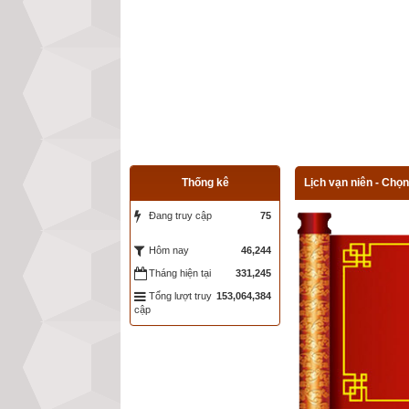
Thống kê
Lịch vạn niên - Chọn
Đang truy cập
75
46,244
Hôm nay
Tháng hiện tại
331,245
Tổng lượt truy
153,064,384
cập