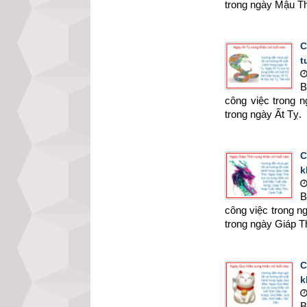
trong ngày Mậu T
C
t
B
công việc trong 
trong ngày Ất Tỵ.
C
k
B
công việc trong n
trong ngày Giáp T
C
k
B