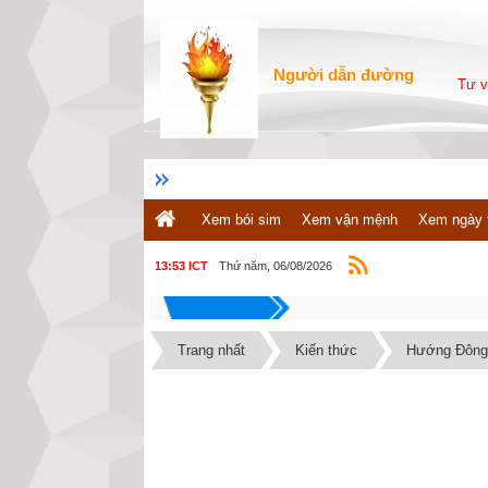
Người dẫn đường
Tư v
Xem bói sim
Xem vận mệnh
Xem ngày 
Thứ năm, 06/08/2026
13:53 ICT
Trang nhất
Kiến thức
Hướng Đông 