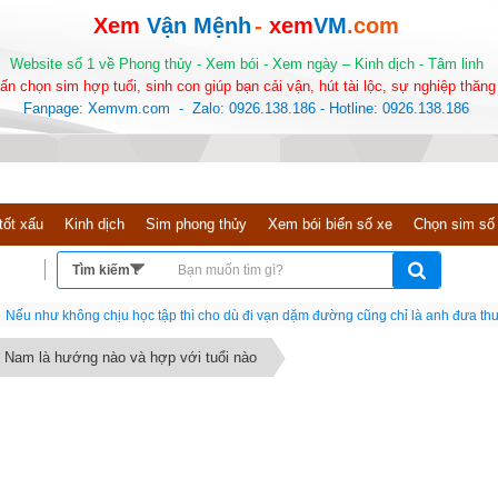
Xem
Vận Mệnh
-
xem
VM
.com
Website số 1 về Phong thủy - Xem bói - Xem ngày – Kinh dịch - Tâm linh
ấn chọn sim hợp tuổi, sinh con giúp bạn cải vận, hút tài lộc, sự nghiệp thăng 
Fanpage: Xemvm.com - Zalo: 0926.138.186 - Hotline: 0926.138.186
tốt xấu
Kinh dịch
Sim phong thủy
Xem bói biển số xe
Chọn sim số
Nếu như không chịu học tập thì cho dù đi vạn dặm đường cũng chỉ là anh đưa thư
Nam là hướng nào và hợp với tuổi nào