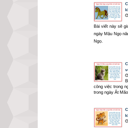
C
k
Bài viết này sẽ g
ngày Mậu Ngọ năm
Ngọ.
C
v
B
công việc trong 
trong ngày Ất Mão
C
k