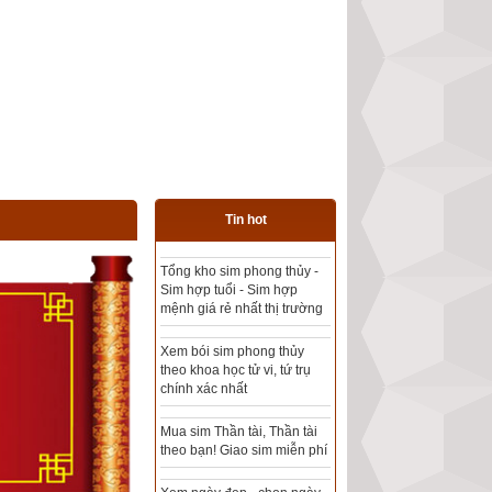
Tin hot
Phần mềm luận giải ý nghĩa
64 quẻ kinh dịch và hào
động
Tìm sim số đẹp theo kinh
dịch có quẻ chủ, quẻ hỗ,
quẻ biến đại cát - Phần
mềm lọc sim thông minh
Xem bói biển số xe theo
phong thủy khoa học chính
xác nhất