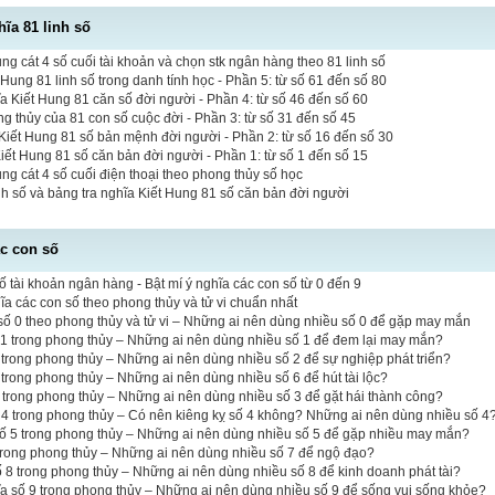
hĩa 81 linh số
 cát 4 số cuối tài khoản và chọn stk ngân hàng theo 81 linh số
 Hung 81 linh số trong danh tính học - Phần 5: từ số 61 đến số 80
a Kiết Hung 81 căn số đời người - Phần 4: từ số 46 đến số 60
ng thủy của 81 con số cuộc đời - Phần 3: từ số 31 đến số 45
iết Hung 81 số bản mệnh đời người - Phần 2: từ số 16 đến số 30
Kiết Hung 81 số căn bản đời người - Phần 1: từ số 1 đến số 15
 cát 4 số cuối điện thoại theo phong thủy số học
inh số và bảng tra nghĩa Kiết Hung 81 số căn bản đời người
ác con số
ố tài khoản ngân hàng - Bật mí ý nghĩa các con số từ 0 đến 9
hĩa các con số theo phong thủy và tử vi chuẩn nhất
ố 0 theo phong thủy và tử vi – Những ai nên dùng nhiều số 0 để gặp may mắn
 1 trong phong thủy – Những ai nên dùng nhiều số 1 để đem lại may mắn?
 2 trong phong thủy – Những ai nên dùng nhiều số 2 để sự nghiệp phát triển?
6 trong phong thủy – Những ai nên dùng nhiều số 6 để hút tài lộc?
3 trong phong thủy – Những ai nên dùng nhiều số 3 để gặt hái thành công?
 4 trong phong thủy – Có nên kiêng kỵ số 4 không? Những ai nên dùng nhiều số 4
số 5 trong phong thủy – Những ai nên dùng nhiều số 5 để gặp nhiều may mắn?
 trong phong thủy – Những ai nên dùng nhiều số 7 để ngộ đạo?
ố 8 trong phong thủy – Những ai nên dùng nhiều số 8 để kinh doanh phát tài?
a số 9 trong phong thủy – Những ai nên dùng nhiều số 9 để sống vui sống khỏe?