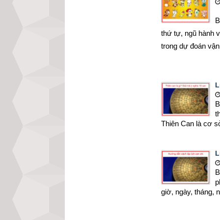
B
thứ tự, ngũ hành 
trong dự đoán vận
L
B
t
Thiên Can là cơ s
L
B
p
giờ, ngày, tháng, 