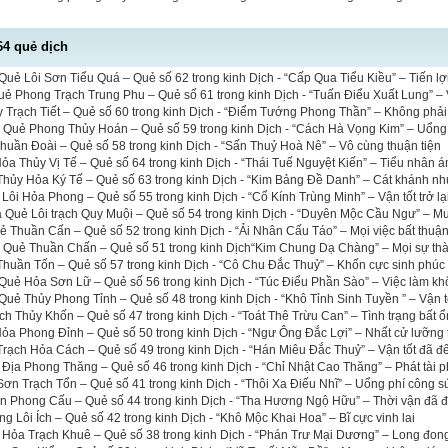
64 quẻ dịch
uẻ Lôi Sơn Tiểu Quá – Quẻ số 62 trong kinh Dịch - “Cấp Qua Tiểu Kiều” – Tiến lợi 
uẻ Phong Trạch Trung Phu – Quẻ số 61 trong kinh Dịch - “Tuấn Điểu Xuất Lung” – 
 Trạch Tiết – Quẻ số 60 trong kinh Dịch - “Điểm Tướng Phong Thần” – Không phải 
a Quẻ Phong Thủy Hoán – Quẻ số 59 trong kinh Dịch - “Cách Hà Vọng Kim” – Uổng
uần Đoài – Quẻ số 58 trong kinh Dịch - “Sấn Thuỷ Hoà Nê” – Vô cùng thuận tiện
a Thủy Vị Tế – Quẻ số 64 trong kinh Dịch - “Thái Tuế Nguyệt Kiến” – Tiểu nhân á
hủy Hỏa Ký Tế – Quẻ số 63 trong kinh Dịch - “Kim Bảng Đề Danh” – Cát khánh nh
 Lôi Hỏa Phong – Quẻ số 55 trong kinh Dịch - “Cổ Kính Trùng Minh” – Vận tốt trở lạ
a Quẻ Lôi trạch Quy Muội – Quẻ số 54 trong kinh Dịch - “Duyên Mộc Cầu Ngư” – M
ẻ Thuần Cấn – Quẻ số 52 trong kinh Dịch - “Ải Nhân Cấu Táo” – Mọi việc bất thuậ
ĩa Quẻ Thuần Chấn – Quẻ số 51 trong kinh Dịch“Kim Chung Dạ Chàng” – Mọi sự th
huần Tốn – Quẻ số 57 trong kinh Dịch - “Cô Chu Đắc Thuỷ” – Khốn cực sinh phúc
Quẻ Hỏa Sơn Lữ – Quẻ số 56 trong kinh Dịch - “Túc Điểu Phần Sào” – Việc làm kh
uẻ Thủy Phong Tỉnh – Quẻ số 48 trong kinh Dịch - “Khô Tỉnh Sinh Tuyền ” – Vận t
ch Thủy Khốn – Quẻ số 47 trong kinh Dịch - “Toát Thê Trừu Can” – Tình trạng bất ổ
a Phong Đỉnh – Quẻ số 50 trong kinh Dịch - “Ngư Ông Đắc Lợi” – Nhất cử lưỡng 
rạch Hỏa Cách – Quẻ số 49 trong kinh Dịch - “Hán Miêu Đắc Thuỷ” – Vận tốt đã đ
 Địa Phong Thăng – Quẻ số 46 trong kinh Dịch - “Chỉ Nhật Cao Thăng” – Phát tài p
n Trạch Tổn – Quẻ số 41 trong kinh Dịch - “Thôi Xa Điếu Nhĩ” – Uổng phí công s
ên Phong Cấu – Quẻ số 44 trong kinh Dịch - “Tha Hương Ngộ Hữu” – Thời vận đã 
 Lôi Ích – Quẻ số 42 trong kinh Dịch - “Khô Mộc Khai Hoa” – Bĩ cực vinh lai
 Hỏa Trạch Khuê – Quẻ số 38 trong kinh Dịch - “Phán Trư Mại Dương” – Long đon