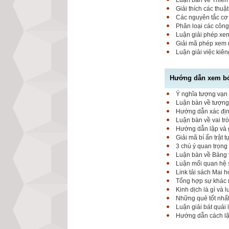
Luận bàn về Thiên 
Giải thích các thuậ
Các nguyên tắc cơ 
Phân loại các công
Luận giải phép xem
Giải mã phép xem 
Luận giải việc kiê
Hướng dẫn xem bói
Ý nghĩa tượng vạn 
Luận bàn về tượng 
Hướng dẫn xác định
Luận bàn về vai tr
Hướng dẫn lập và g
Giải mã bí ấn trật 
3 chú ý quan trọng
Luận bàn về Bảng 
Luận mối quan hệ 
Link tải sách Mai 
Tổng hợp sự khác 
Kinh dịch là gì và 
Những quẻ tốt nhất
Luận giải bát quái 
Hướng dẫn cách lập