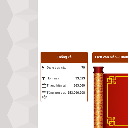
Thống kê
Lịch vạn niên - Chọn
Đang truy cập
79
33,023
Hôm nay
Tháng hiện tại
363,069
Tổng lượt truy
153,096,208
cập