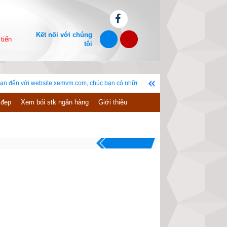
Kết nối với chúng
tiến
tôi
ebsite xemvm.com, chúc bạn có những giây phút vui vẻ! Bản quyền © 2019-2023. N
 đẹp
Xem bói stk ngân hàng
Giới thiệu