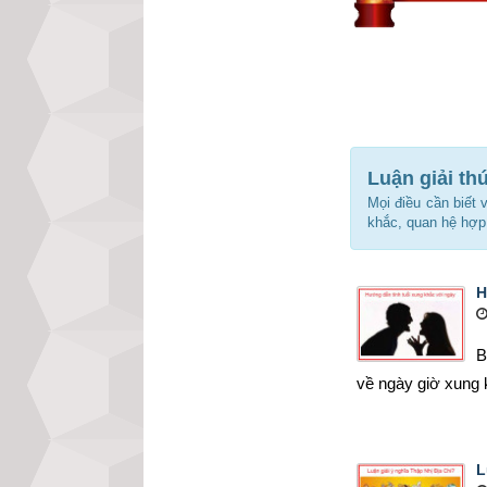
Luận giải th
Mọi điều cần biết 
khắc, quan hệ hợp
H
B
về ngày giờ xung k
L