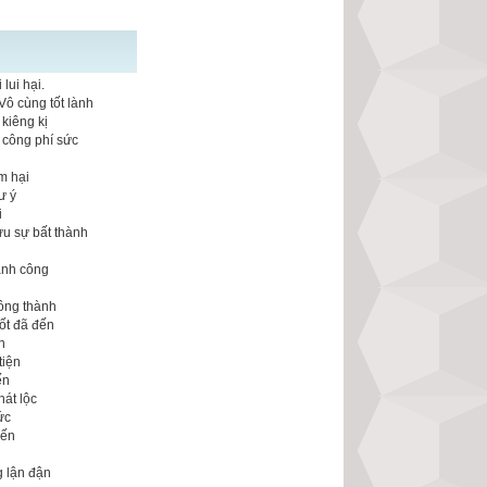
lui hại.
Vô cùng tốt lành
kiêng kị
 công phí sức
m hại
ư ý
i
ưu sự bất thành
n
ành công
ông thành
ốt đã đến
n
tiện
ến
hát lộc
ức
đến
g lận đận