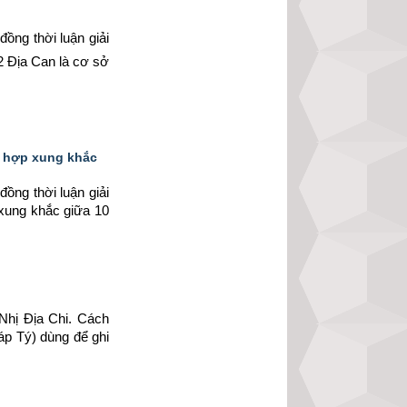
ồng thời luận giải 
 Địa Can là cơ sở 
ũ hợp xung khắc
ồng thời luận giải 
xung khắc giữa 10 
Nhị Địa Chi. Cách 
p Tý) dùng để ghi 