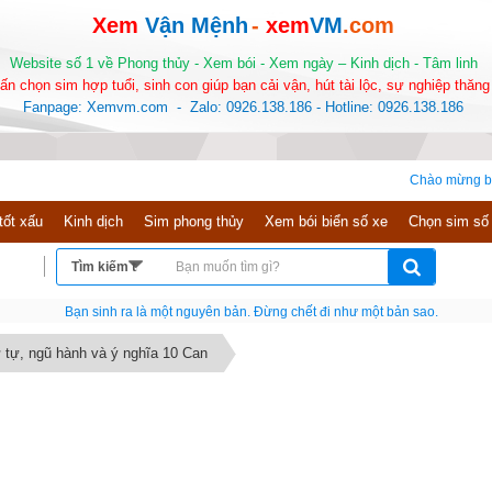
Xem
Vận Mệnh
-
xem
VM
.com
Website số 1 về Phong thủy - Xem bói - Xem ngày – Kinh dịch - Tâm linh
ấn chọn sim hợp tuổi, sinh con giúp bạn cải vận, hút tài lộc, sự nghiệp thăng 
Fanpage: Xemvm.com - Zalo: 0926.138.186 - Hotline: 0926.138.186
Chào mừng bạn đến với w
tốt xấu
Kinh dịch
Sim phong thủy
Xem bói biển số xe
Chọn sim số
Bạn sinh ra là một nguyên bản. Đừng chết đi như một bản sao.
ứ tự, ngũ hành và ý nghĩa 10 Can