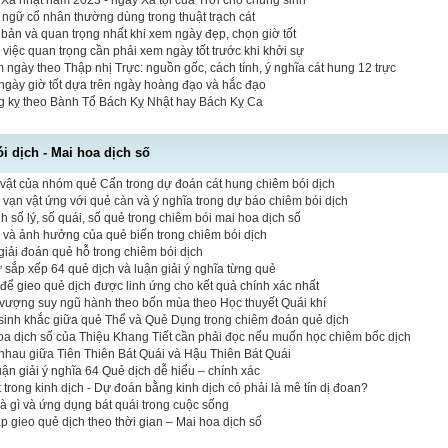
Xá nhật năm 2023 - ngày Xá tội của Trời cho chúng sinh
t ngữ cổ nhân thường dùng trong thuật trạch cát
bản và quan trọng nhất khi xem ngày đẹp, chọn giờ tốt
 việc quan trọng cần phải xem ngày tốt trước khi khởi sự
 ngày theo Thập nhị Trực: nguồn gốc, cách tính, ý nghĩa cát hung 12 trực
ngày giờ tốt dựa trên ngày hoàng đạo và hắc đạo
ng kỵ theo Bành Tổ Bách Kỵ Nhật hay Bách Kỵ Ca
 dịch - Mai hoa dịch số
vật của nhóm quẻ Cấn trong dự đoán cát hung chiêm bói dịch
vạn vật ứng với quẻ càn và ý nghĩa trong dự báo chiêm bói dịch
 số lý, số quái, số quẻ trong chiêm bói mai hoa dịch số
ò và ảnh hưởng của quẻ biến trong chiêm bói dịch
iải đoán quẻ hỗ trong chiêm bói dịch
tự sắp xếp 64 quẻ dịch và luận giải ý nghĩa từng quẻ
 để gieo quẻ dịch được linh ứng cho kết quả chính xác nhất
vượng suy ngũ hành theo bốn mùa theo Học thuyết Quái khí
sinh khắc giữa quẻ Thể và Quẻ Dụng trong chiêm đoán quẻ dịch
hoa dịch số của Thiệu Khang Tiết cần phải đọc nếu muốn học chiêm bốc dịch
nhau giữa Tiên Thiên Bát Quái và Hậu Thiên Bát Quái
luận giải ý nghĩa 64 Quẻ dịch dễ hiểu – chính xác
 trong kinh dịch - Dự đoán bằng kinh dịch có phải là mê tín dị đoan?
là gì và ứng dụng bát quái trong cuộc sống
 gieo quẻ dịch theo thời gian – Mai hoa dịch số