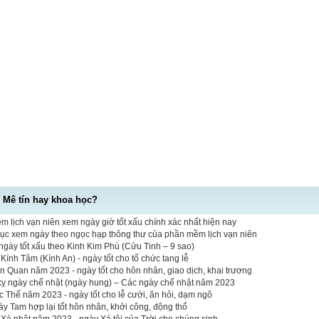
- Mê tín hay khoa học?
 lịch vạn niên xem ngày giờ tốt xấu chính xác nhất hiện nay
mục xem ngày theo ngọc hạp thông thư của phần mềm lịch vạn niên
gày tốt xấu theo Kinh Kim Phù (Cửu Tinh – 9 sao)
ính Tâm (Kính An) - ngày tốt cho tổ chức tang lễ
n Quan năm 2023 - ngày tốt cho hôn nhân, giao dịch, khai trương
 kỵ ngày chế nhật (ngày hung) – Các ngày chế nhật năm 2023
Thế năm 2023 - ngày tốt cho lễ cưới, ăn hỏi, dạm ngõ
y Tam hợp lại tốt hôn nhân, khởi công, động thổ