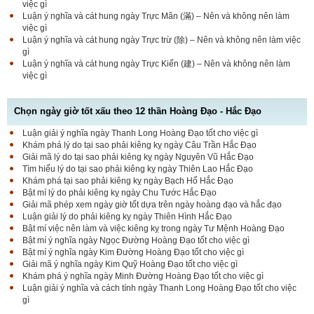
việc gì
Luận ý nghĩa và cát hung ngày Trực Mãn (滿) – Nên và không nên làm
việc gì
Luận ý nghĩa và cát hung ngày Trực trừ (除) – Nên và không nên làm việc
gì
Luận ý nghĩa và cát hung ngày Trực Kiến (建) – Nên và không nên làm
việc gì
Chọn ngày giờ tốt xấu theo 12 thần Hoàng Đạo - Hắc Đạo
Luận giải ý nghĩa ngày Thanh Long Hoàng Đạo tốt cho việc gì
Luận bàn Sao Phòng tốt hay xấu – Tính chất và ý
Khám phá lý do tại sao phải kiêng kỵ ngày Câu Trần Hắc Đạo
nghĩa Phòng Nhật Thố
Giải mã lý do tại sao phải kiêng kỵ ngày Nguyên Vũ Hắc Đạo
Tìm hiểu lý do tại sao phải kiêng kỵ ngày Thiên Lao Hắc Đạo
Khám phá tại sao phải kiêng kỵ ngày Bạch Hổ Hắc Đạo
Bật mí lý do phải kiêng kỵ ngày Chu Tước Hắc Đạo
Bật mí Sao Đê tốt hay xấu – Tính chất và ý nghĩa
Giải mã phép xem ngày giờ tốt dựa trên ngày hoàng đạo và hắc đạo
Đê Thổ Lạc
Luận giải lý do phải kiêng kỵ ngày Thiên Hình Hắc Đạo
Bật mí việc nên làm và việc kiêng kỵ trong ngày Tư Mệnh Hoàng Đạo
Bật mí ý nghĩa ngày Ngọc Đường Hoàng Đạo tốt cho việc gì
Bật mí ý nghĩa ngày Kim Đường Hoàng Đạo tốt cho việc gì
Giải mã Sao Cang tốt hay xấu – Tính chất và ý
Giải mã ý nghĩa ngày Kim Quỹ Hoàng Đạo tốt cho việc gì
nghĩa Cang Kim long
Khám phá ý nghĩa ngày Minh Đường Hoàng Đạo tốt cho việc gì
Luận giải ý nghĩa và cách tính ngày Thanh Long Hoàng Đạo tốt cho việc
gì
Luận giải Sao Giác tốt hay xấu – Tính chất và ý