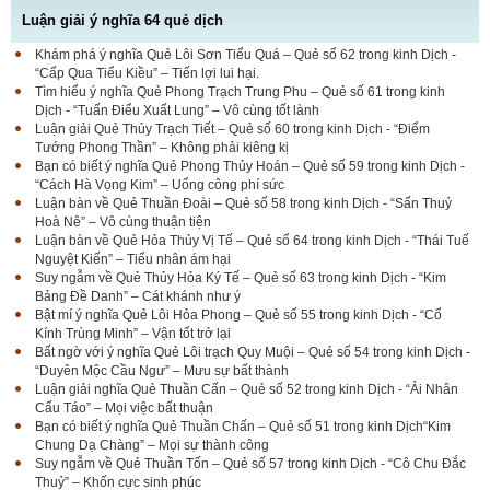
Luận giải ý nghĩa 64 quẻ dịch
Khám phá ý nghĩa Quẻ Lôi Sơn Tiểu Quá – Quẻ số 62 trong kinh Dịch -
“Cấp Qua Tiểu Kiều” – Tiến lợi lui hại.
Tìm hiểu ý nghĩa Quẻ Phong Trạch Trung Phu – Quẻ số 61 trong kinh
Dịch - “Tuấn Điểu Xuất Lung” – Vô cùng tốt lành
Luận giải Quẻ Thủy Trạch Tiết – Quẻ số 60 trong kinh Dịch - “Điểm
Tướng Phong Thần” – Không phải kiêng kị
Bạn có biết ý nghĩa Quẻ Phong Thủy Hoán – Quẻ số 59 trong kinh Dịch -
“Cách Hà Vọng Kim” – Uổng công phí sức
Luận bàn về Quẻ Thuần Đoài – Quẻ số 58 trong kinh Dịch - “Sấn Thuỷ
Hoà Nê” – Vô cùng thuận tiện
Luận bàn về Quẻ Hỏa Thủy Vị Tế – Quẻ số 64 trong kinh Dịch - “Thái Tuế
Nguyệt Kiến” – Tiểu nhân ám hại
Suy ngẫm về Quẻ Thủy Hỏa Ký Tế – Quẻ số 63 trong kinh Dịch - “Kim
Bảng Đề Danh” – Cát khánh như ý
Bật mí ý nghĩa Quẻ Lôi Hỏa Phong – Quẻ số 55 trong kinh Dịch - “Cổ
Kính Trùng Minh” – Vận tốt trở lại
Bất ngờ với ý nghĩa Quẻ Lôi trạch Quy Muội – Quẻ số 54 trong kinh Dịch -
“Duyên Mộc Cầu Ngư” – Mưu sự bất thành
Luận giải nghĩa Quẻ Thuần Cấn – Quẻ số 52 trong kinh Dịch - “Ải Nhân
Cấu Táo” – Mọi việc bất thuận
Bạn có biết ý nghĩa Quẻ Thuần Chấn – Quẻ số 51 trong kinh Dịch“Kim
Chung Dạ Chàng” – Mọi sự thành công
Suy ngẫm về Quẻ Thuần Tốn – Quẻ số 57 trong kinh Dịch - “Cô Chu Đắc
Thuỷ” – Khốn cực sinh phúc