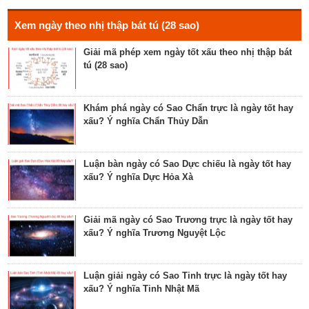
nghĩa Giác Mộc Giao
Xem ngày theo nhị thập bát tú (28 sao)
Giải mã phép xem ngày tốt xấu theo nhị thập bát
tú (28 sao)
Tìm hiểu về ngày Phổ hộ (Phả hộ, Hội hộ) tốt cho
hôn nhân, xuất hành, chữa bệnh
Khám phá ngày có Sao Chẩn trực là ngày tốt hay
xấu? Ý nghĩa Chẩn Thủy Dẫn
Tìm hiểu về ngày Phúc Sinh tốt cho tế lễ cầu
phúc, cầu tự, cầu thọ, cầu tài lộc
Luận bàn ngày có Sao Dực chiếu là ngày tốt hay
xấu? Ý nghĩa Dực Hỏa Xà
Luận bàn về ngày Ích Hậu năm 2023 - ngày tốt cho
lễ cưới, khởi công, tu tạo nhà cửa
Giải mã ngày có Sao Trương trực là ngày tốt hay
xấu? Ý nghĩa Trương Nguyệt Lộc
Luận bàn về ngày Thánh Tâm năm 2023 - ngày tốt
cho tế lễ, cầu phúc
Luận giải ngày có Sao Tinh trực là ngày tốt hay
xấu? Ý nghĩa Tinh Nhật Mã