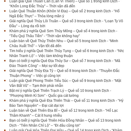
Luận giải Quẻ Thuần Càn (Càn Vi Thiên) – Quẻ số 1 trong kinh Dịch -
“Khốn Long Đắc Thủy” – Thời vận đã đến
Luận Quẻ Thuần Khôn (Khôn Vi Địa) – Quẻ số 2 trong kinh Dịch - “Hổ
Ngã Đắc Thực” – Thỏa lòng mãn ý
Giải nghĩa Quẻ Thủy Lôi Truân – Quẻ số 3 trong kinh Dịch - “Loạn Ty Vô
Đầu” – Lòng dạ rối bời
Khám phá ý nghĩa Quẻ Sơn Thủy Mông – Quẻ số 4 trong kinh Dịch -
“Tiểu Quỷ Thâu Tiền” - “Thời vận không hay”
Luận bàn về Quẻ Thủy Thiên Nhu – Quẻ số 5 trong kinh Dịch - “Minh
Châu Xuất Thổ” – Vận tốt đã đến
Tìm hiểu ý nghĩa Quẻ Thiên Thủy Tụng – Quẻ số 6 trong kinh Dịch - “Nhị
Nhân Tranh Lộ” – Việc làm không thuận
Bạn có biết ý nghĩa Quẻ Địa Thủy Sư – Quẻ số 7 trong kinh Dịch - “Mã
Đáo Thành Công” – Mọi sự tốt đẹp
Giải nghĩa Quẻ Thủy Địa Tỷ – Quẻ số 8 trong kinh Dịch - “Thuyền Đắc
Thuận Phong” – Việc gì cũng lợi
Luận giải Quẻ Phong Thiên Tiểu Súc – Quẻ số 9 trong kinh Dịch - “Mật
Vân Bất Vũ” – Tạm thời phải nhẫn
Bật mí ý nghĩa Quẻ Thiên Trạch Lý – Quẻ số 10 trong kinh Dịch -
“Phượng Minh Kì Sơn” - Quốc gia cát tường
Khám phá ý nghĩa Quẻ Địa Thiên Thái – Quẻ số 11 trong kinh Dịch - “Hỷ
Báo Tam Nguyên" – Đại cát đại lợi
Luận bàn về Quẻ Thiên Địa Bĩ – Quẻ số 12 trong kinh Dịch - “Hổ Lạc
Thâm Khanh" – Cát ít hung nhiều
Bạn có biết ý nghĩa Quẻ Thiên Hỏa Đồng Nhân – Quẻ số 13 trong kinh
Dịch - “Tiên Nhân Chỉ Lộ” – “Đi đâu cũng lợi”
Luận giải Quẻ Hỏa Thiên Đại Hữu – Quẻ số 14 trong kinh Dịch - “Khảm