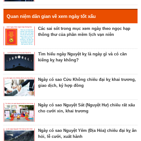
Luận bàn về ngày Thiên Mã năm 2023 - ngày tốt
cho xuất hành, giao dịch, cầu tài lộc
Hé lộ ngày có Sao Liễu trực là ngày tốt hay xấu? Ý
Quan niệm dân gian về xem ngày tốt xấu
nghĩa Liễu Thổ Chương
Các sai sót trong mục xem ngày theo ngọc hạp
thông thư của phần mềm lịch vạn niên
Luận bàn ngày có Sao Quỷ chiếu là ngày tốt hay
xấu? Ý nghĩa Quỷ Kim Dương
Tìm hiểu ngày Nguyệt kỵ là ngày gì và có cần
kiêng kỵ hay không?
Bật mí ngày có Sao Tỉnh chiếu là ngày tốt hay
ngày xấu? Ý nghĩa Tỉnh Mộc Hãn
Ngày có sao Cửu Không chiếu đại kỵ khai trương,
giao dịch, ký hợp đồng
Giải mã ngày có Sao Sâm chiếu là ngày tốt hay
ngày xấu? Ý nghĩa Sâm Thủy Viên
Ngày có sao Nguyệt Sát (Nguyệt Hư) chiếu rất xấu
cho cưới xin, khai trương
Khám phá ngày có Sao Chủy là ngày tốt hay ngày
xấu? Ý nghĩa Chủy Hỏa Hầu
Ngày có sao Nguyệt Yếm (Địa Hỏa) chiếu đại kỵ ăn
hỏi, lễ cưới, xuất hành
Luận giải ngày có Sao Tất chiếu là ngày tốt hay