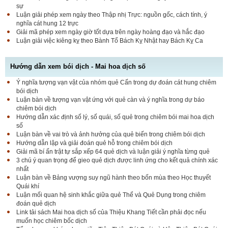
sự
Luận giải phép xem ngày theo Thập nhị Trực: nguồn gốc, cách tính, ý
nghĩa cát hung 12 trực
Giải mã phép xem ngày giờ tốt dựa trên ngày hoàng đạo và hắc đạo
Luận giải việc kiêng kỵ theo Bành Tổ Bách Kỵ Nhật hay Bách Kỵ Ca
Hướng dẫn xem bói dịch - Mai hoa dịch số
Ý nghĩa tượng vạn vật của nhóm quẻ Cấn trong dự đoán cát hung chiêm
bói dịch
Luận bàn về tượng vạn vật ứng với quẻ càn và ý nghĩa trong dự báo
chiêm bói dịch
Hướng dẫn xác định số lý, số quái, số quẻ trong chiêm bói mai hoa dịch
số
Luận bàn về vai trò và ảnh hưởng của quẻ biến trong chiêm bói dịch
Hướng dẫn lập và giải đoán quẻ hỗ trong chiêm bói dịch
Giải mã bí ấn trật tự sắp xếp 64 quẻ dịch và luận giải ý nghĩa từng quẻ
3 chú ý quan trọng để gieo quẻ dịch được linh ứng cho kết quả chính xác
nhất
Luận bàn về Bảng vượng suy ngũ hành theo bốn mùa theo Học thuyết
Quái khí
Luận mối quan hệ sinh khắc giữa quẻ Thể và Quẻ Dụng trong chiêm
đoán quẻ dịch
Link tải sách Mai hoa dịch số của Thiệu Khang Tiết cần phải đọc nếu
muốn học chiêm bốc dịch