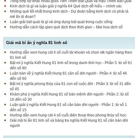
Tổng hợp sự khác nhau giữa Tiên Thiên Bát Quái và Hậu Thiên Bát Quái
Kinh dịch là gì và luận giải ý nghĩa 64 Quẻ dịch dễ hiểu – chính xác
Những quẻ tốt nhất trong kinh dịch - Dự đoán bằng kinh dịch có phải là
mê tín dị đoan?
Luận giải bát quái là gì và ứng dụng bát quái trong cuộc sống
Hướng dẫn cách lập gieo quẻ dịch theo thời gian – Mai hoa dịch số
Giải mã bí ẩn ý nghĩa 81 linh số
Hướng dẫn xem hung cát 4 số cuối tài khoản và chọn stk ngân hàng theo
81 linh số
Bật mí ý nghĩa Kiết Hung 81 linh số trong danh tính học - Phần 5: từ số 61
đến số 80
Luận bàn về ý nghĩa Kiết Hung 81 căn số đời người - Phần 4: từ số 46
đến số 60
Bật mí ý nghĩa phong thủy của 81 con số cuộc đời - Phần 3: từ số 31 đến
số 45
Khám phá ý nghĩa Kiết Hung 81 số bản mệnh đời người - Phần 2: từ số
16 đến số 30
Luận giải ý nghĩa Kiết Hung 81 số căn bản đời người - Phần 1: từ số 1
đến số 15
Hướng dẫn xem hung cát 4 số cuối điện thoại theo phong thủy số học
Giải mã bí ẩn 81 linh số và bảng tra nghĩa Kiết Hung 81 số căn bản đời
người