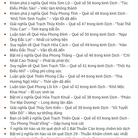
Khám phá ý nghĩa Quẻ Hỏa Sơn Lữ – Quẻ số 56 trong kinh Dịch - “Túc
Điểu Phần Sào” – Việc làm không thành
Khám phá ý nghĩa Quẻ Thủy Phong Tỉnh – Quẻ số 48 trong kinh Dịch -
“Khô Tỉnh Sinh Tuyền ” – Vận tốt đã đến
Giải nghĩa Quẻ Trạch Thủy Khốn – Quẻ số 47 trong kinh Dịch - “Toát Thê
Trừu Can” – Tình trạng bất ổn
Luận bàn về Quẻ Hỏa Phong Đỉnh – Quẻ số 50 trong kinh Dịch - “Ngư
Ông Đắc Lợi” – Nhất cử lưỡng tiện
Suy ngẫm về Quẻ Trạch Hỏa Cách – Quẻ số 49 trong kinh Dịch - “Hán
Miêu Đắc Thuỷ” – Vận tốt đã đến
Bật mí ý nghĩa Quẻ Địa Phong Thăng – Quẻ số 46 trong kinh Dịch - “Chỉ
Nhật Cao Thăng” – Phát tài phát lộc
Suy ngẫm về Quẻ Sơn Trạch Tổn – Quẻ số 41 trong kinh Dịch - “Thôi Xa
Điếu Nhĩ” – Uổng phí công sức
Luận giải Quẻ Thiên Phong Cấu – Quẻ số 44 trong kinh Dịch - “Tha
Hương Ngộ Hữu” – Thời vận đã đến
Luận bàn Quẻ Phong Lôi Ích – Quẻ số 42 trong kinh Dịch - “Khô Mộc
Khai Hoa” – Bĩ cực vinh lai
Bật mí ý nghĩa Quẻ Hỏa Trạch Khuê – Quẻ số 38 trong kinh Dịch - “Phán
Trư Mại Dương” – Long đong lận đận
Giải nghĩa Quẻ Thủy Sơn Kiển – Quẻ số 39 trong kinh Dịch - “Vũ Tuyết
Mãn Đồ” – Mưu sự không đúng
Bạn có biết ý nghĩa Quẻ Trạch Thiên Quải – Quẻ số 43 trong kinh Dịch -
“Du Phong Thoát Võng” – Gặp hung hoá cát
Ý nghĩa lời hào và lời quẻ dịch số 1 Bát Thuần Càn trong chiêm bói dịch
Bật mí ý nghĩa lời hào và lời quẻ Dịch 29 - Thuần Khảm chính xác nhất