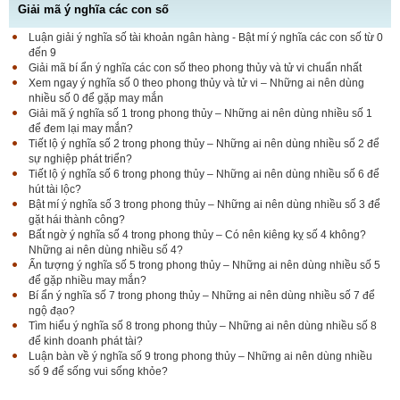
Giải mã ý nghĩa các con số
Luận giải ý nghĩa số tài khoản ngân hàng - Bật mí ý nghĩa các con số từ 0
đến 9
Giải mã bí ẩn ý nghĩa các con số theo phong thủy và tử vi chuẩn nhất
Xem ngay ý nghĩa số 0 theo phong thủy và tử vi – Những ai nên dùng
nhiều số 0 để gặp may mắn
Giải mã ý nghĩa số 1 trong phong thủy – Những ai nên dùng nhiều số 1
để đem lại may mắn?
Tiết lộ ý nghĩa số 2 trong phong thủy – Những ai nên dùng nhiều số 2 để
sự nghiệp phát triển?
Tiết lộ ý nghĩa số 6 trong phong thủy – Những ai nên dùng nhiều số 6 để
hút tài lộc?
Bật mí ý nghĩa số 3 trong phong thủy – Những ai nên dùng nhiều số 3 để
gặt hái thành công?
Bất ngờ ý nghĩa số 4 trong phong thủy – Có nên kiêng kỵ số 4 không?
Những ai nên dùng nhiều số 4?
Ấn tượng ý nghĩa số 5 trong phong thủy – Những ai nên dùng nhiều số 5
để gặp nhiều may mắn?
Bí ẩn ý nghĩa số 7 trong phong thủy – Những ai nên dùng nhiều số 7 để
ngộ đạo?
Tìm hiểu ý nghĩa số 8 trong phong thủy – Những ai nên dùng nhiều số 8
để kinh doanh phát tài?
Luận bàn về ý nghĩa số 9 trong phong thủy – Những ai nên dùng nhiều
số 9 để sống vui sống khỏe?