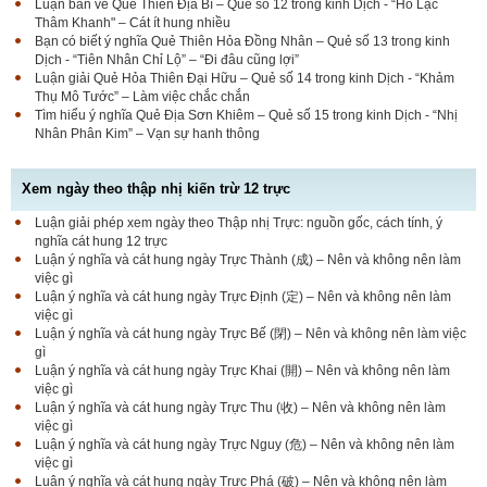
Luận bàn về Quẻ Thiên Địa Bĩ – Quẻ số 12 trong kinh Dịch - “Hổ Lạc
Thâm Khanh" – Cát ít hung nhiều
Bạn có biết ý nghĩa Quẻ Thiên Hỏa Đồng Nhân – Quẻ số 13 trong kinh
Dịch - “Tiên Nhân Chỉ Lộ” – “Đi đâu cũng lợi”
Luận giải Quẻ Hỏa Thiên Đại Hữu – Quẻ số 14 trong kinh Dịch - “Khảm
Thụ Mô Tước” – Làm việc chắc chắn
Tìm hiểu ý nghĩa Quẻ Địa Sơn Khiêm – Quẻ số 15 trong kinh Dịch - “Nhị
Nhân Phân Kim” – Vạn sự hanh thông
Xem ngày theo thập nhị kiến trừ 12 trực
Luận giải phép xem ngày theo Thập nhị Trực: nguồn gốc, cách tính, ý
nghĩa cát hung 12 trực
Luận ý nghĩa và cát hung ngày Trực Thành (成) – Nên và không nên làm
việc gì
Luận ý nghĩa và cát hung ngày Trực Định (定) – Nên và không nên làm
việc gì
Luận ý nghĩa và cát hung ngày Trực Bế (閉) – Nên và không nên làm việc
gì
Luận ý nghĩa và cát hung ngày Trực Khai (開) – Nên và không nên làm
việc gì
Luận ý nghĩa và cát hung ngày Trực Thu (收) – Nên và không nên làm
việc gì
Luận ý nghĩa và cát hung ngày Trực Nguy (危) – Nên và không nên làm
việc gì
Luận ý nghĩa và cát hung ngày Trực Phá (破) – Nên và không nên làm