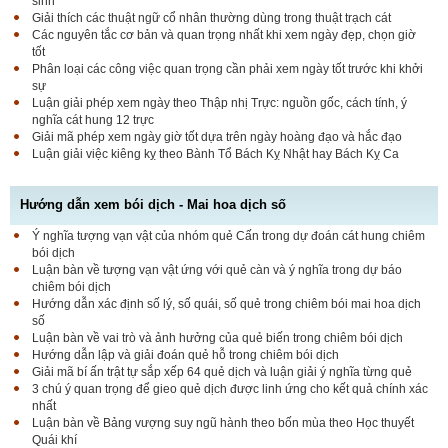
sinh
Giải thích các thuật ngữ cổ nhân thường dùng trong thuật trạch cát
Các nguyên tắc cơ bản và quan trọng nhất khi xem ngày đẹp, chọn giờ
tốt
Phân loại các công việc quan trọng cần phải xem ngày tốt trước khi khởi
sự
Luận giải phép xem ngày theo Thập nhị Trực: nguồn gốc, cách tính, ý
nghĩa cát hung 12 trực
Giải mã phép xem ngày giờ tốt dựa trên ngày hoàng đạo và hắc đạo
Luận giải việc kiêng kỵ theo Bành Tổ Bách Kỵ Nhật hay Bách Kỵ Ca
Hướng dẫn xem bói dịch - Mai hoa dịch số
Ý nghĩa tượng vạn vật của nhóm quẻ Cấn trong dự đoán cát hung chiêm
bói dịch
Luận bàn về tượng vạn vật ứng với quẻ càn và ý nghĩa trong dự báo
chiêm bói dịch
Hướng dẫn xác định số lý, số quái, số quẻ trong chiêm bói mai hoa dịch
số
Luận bàn về vai trò và ảnh hưởng của quẻ biến trong chiêm bói dịch
Hướng dẫn lập và giải đoán quẻ hỗ trong chiêm bói dịch
Giải mã bí ấn trật tự sắp xếp 64 quẻ dịch và luận giải ý nghĩa từng quẻ
3 chú ý quan trọng để gieo quẻ dịch được linh ứng cho kết quả chính xác
nhất
Luận bàn về Bảng vượng suy ngũ hành theo bốn mùa theo Học thuyết
Quái khí