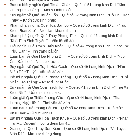
Bạn có biết ý nghĩa Quẻ Thuần Chấn – Quẻ số 51 trong kinh Dịch“Kim
Chung Dạ Chàng” – Mọi sự thành công
Suy ngẫm về Quẻ Thuần Tốn – Quẻ số 57 trong kinh Dịch - “Cô Chu Đắc
Thuỷ” – Khốn cực sinh phúc
Khám phá ý nghĩa Quẻ Hỏa Sơn Lữ – Quẻ số 56 trong kinh Dịch - “Túc
Điểu Phần Sào” – Việc làm không thành
Khám phá ý nghĩa Quẻ Thủy Phong Tỉnh – Quẻ số 48 trong kinh Dịch -
“Khô Tỉnh Sinh Tuyền ” – Vận tốt đã đến
Giải nghĩa Quẻ Trạch Thủy Khốn – Quẻ số 47 trong kinh Dịch - “Toát Thê
Trừu Can” – Tình trạng bất ổn
Luận bàn về Quẻ Hỏa Phong Đỉnh – Quẻ số 50 trong kinh Dịch - “Ngư
Ông Đắc Lợi” – Nhất cử lưỡng tiện
Suy ngẫm về Quẻ Trạch Hỏa Cách – Quẻ số 49 trong kinh Dịch - “Hán
Miêu Đắc Thuỷ” – Vận tốt đã đến
Bật mí ý nghĩa Quẻ Địa Phong Thăng – Quẻ số 46 trong kinh Dịch - “Chỉ
Nhật Cao Thăng” – Phát tài phát lộc
Suy ngẫm về Quẻ Sơn Trạch Tổn – Quẻ số 41 trong kinh Dịch - “Thôi Xa
Điếu Nhĩ” – Uổng phí công sức
Luận giải Quẻ Thiên Phong Cấu – Quẻ số 44 trong kinh Dịch - “Tha
Hương Ngộ Hữu” – Thời vận đã đến
Luận bàn Quẻ Phong Lôi Ích – Quẻ số 42 trong kinh Dịch - “Khô Mộc
Khai Hoa” – Bĩ cực vinh lai
Bật mí ý nghĩa Quẻ Hỏa Trạch Khuê – Quẻ số 38 trong kinh Dịch - “Phán
Trư Mại Dương” – Long đong lận đận
Giải nghĩa Quẻ Thủy Sơn Kiển – Quẻ số 39 trong kinh Dịch - “Vũ Tuyết
Mãn Đồ” – Mưu sự không đúng