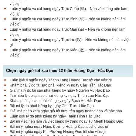
việc gì
Luận ý nghĩa và cát hung ngày Trực Chấp (執) – Nên và không nên làm
việc gì
Luận ý nghĩa và cát hung ngày Trực Bình (平) – Nên và không nên làm
việc gì
Luận ý nghĩa và cát hung ngày Trực Mãn (滿) – Nên và không nên làm
việc gì
Luận ý nghĩa và cát hung ngày Trực trừ (除) – Nên và không nên làm việc
gì
Luận ý nghĩa và cát hung ngày Trực Kiến (建) – Nên và không nên làm
việc gì
Chọn ngày giờ tốt xấu theo 12 thần Hoàng Đạo - Hắc Đạo
Luận giải ý nghĩa ngày Thanh Long Hoàng Đạo tốt cho việc gì
Luận bàn Sao Phòng tốt hay xấu – Tính chất và ý
Khám phá lý do tại sao phải kiêng kỵ ngày Câu Trần Hắc Đạo
nghĩa Phòng Nhật Thố
Giải mã lý do tại sao phải kiêng kỵ ngày Nguyên Vũ Hắc Đạo
Tìm hiểu lý do tại sao phải kiêng kỵ ngày Thiên Lao Hắc Đạo
Khám phá tại sao phải kiêng kỵ ngày Bạch Hổ Hắc Đạo
Bật mí lý do phải kiêng kỵ ngày Chu Tước Hắc Đạo
Bật mí Sao Đê tốt hay xấu – Tính chất và ý nghĩa
Giải mã phép xem ngày giờ tốt dựa trên ngày hoàng đạo và hắc đạo
Đê Thổ Lạc
Luận giải lý do phải kiêng kỵ ngày Thiên Hình Hắc Đạo
Bật mí việc nên làm và việc kiêng kỵ trong ngày Tư Mệnh Hoàng Đạo
Bật mí ý nghĩa ngày Ngọc Đường Hoàng Đạo tốt cho việc gì
Bật mí ý nghĩa ngày Kim Đường Hoàng Đạo tốt cho việc gì
Giải mã Sao Cang tốt hay xấu – Tính chất và ý