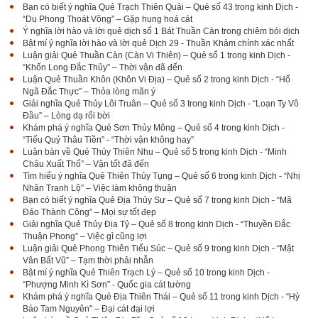
Bạn có biết ý nghĩa Quẻ Trạch Thiên Quải – Quẻ số 43 trong kinh Dịch -
“Du Phong Thoát Võng” – Gặp hung hoá cát
Ý nghĩa lời hào và lời quẻ dịch số 1 Bát Thuần Càn trong chiêm bói dịch
Bật mí ý nghĩa lời hào và lời quẻ Dịch 29 - Thuần Khảm chính xác nhất
Luận giải Quẻ Thuần Càn (Càn Vi Thiên) – Quẻ số 1 trong kinh Dịch -
“Khốn Long Đắc Thủy” – Thời vận đã đến
Luận Quẻ Thuần Khôn (Khôn Vi Địa) – Quẻ số 2 trong kinh Dịch - “Hổ
Ngã Đắc Thực” – Thỏa lòng mãn ý
Giải nghĩa Quẻ Thủy Lôi Truân – Quẻ số 3 trong kinh Dịch - “Loạn Ty Vô
Đầu” – Lòng dạ rối bời
Khám phá ý nghĩa Quẻ Sơn Thủy Mông – Quẻ số 4 trong kinh Dịch -
“Tiểu Quỷ Thâu Tiền” - “Thời vận không hay”
Luận bàn về Quẻ Thủy Thiên Nhu – Quẻ số 5 trong kinh Dịch - “Minh
Châu Xuất Thổ” – Vận tốt đã đến
Tìm hiểu ý nghĩa Quẻ Thiên Thủy Tụng – Quẻ số 6 trong kinh Dịch - “Nhị
Nhân Tranh Lộ” – Việc làm không thuận
Bạn có biết ý nghĩa Quẻ Địa Thủy Sư – Quẻ số 7 trong kinh Dịch - “Mã
Đáo Thành Công” – Mọi sự tốt đẹp
Giải nghĩa Quẻ Thủy Địa Tỷ – Quẻ số 8 trong kinh Dịch - “Thuyền Đắc
Thuận Phong” – Việc gì cũng lợi
Luận giải Quẻ Phong Thiên Tiểu Súc – Quẻ số 9 trong kinh Dịch - “Mật
Vân Bất Vũ” – Tạm thời phải nhẫn
Bật mí ý nghĩa Quẻ Thiên Trạch Lý – Quẻ số 10 trong kinh Dịch -
“Phượng Minh Kì Sơn” - Quốc gia cát tường
Khám phá ý nghĩa Quẻ Địa Thiên Thái – Quẻ số 11 trong kinh Dịch - “Hỷ
Báo Tam Nguyên" – Đại cát đại lợi