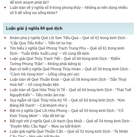
để kinh doanh phát tài?
Luận bàn về ý nghĩa số 9 trong phong thủy – Những ai nên dùng nhiều
số 9 để sống vui sống khỏe?
Luận giải ý nghĩa 64 quẻ dịch
Khám phá ý nghĩa Quẻ Lôi Sơn Tiểu Quá – Quẻ số 62 trong kinh Dịch -
“Cấp Qua Tiểu Kiều” – Tiến lợi lui hại.
Tìm hiểu ý nghĩa Quẻ Phong Trạch Trung Phu – Quẻ số 61 trong kinh
Dịch - “Tuấn Điểu Xuất Lung” – Vô cùng tốt lành
Luận giải Quẻ Thủy Trạch Tiết – Quẻ số 60 trong kinh Dịch - “Điểm
Tướng Phong Thần” – Không phải kiêng kị
Bạn có biết ý nghĩa Quẻ Phong Thủy Hoán – Quẻ số 59 trong kinh Dịch -
“Cách Hà Vọng Kim” – Uổng công phí sức
Luận bàn về Quẻ Thuần Đoài – Quẻ số 58 trong kinh Dịch - “Sấn Thuỷ
Hoà Nê” – Vô cùng thuận tiện
Luận bàn về Quẻ Hỏa Thủy Vị Tế – Quẻ số 64 trong kinh Dịch - “Thái Tuế
Nguyệt Kiến” – Tiểu nhân ám hại
Suy ngẫm về Quẻ Thủy Hỏa Ký Tế – Quẻ số 63 trong kinh Dịch - “Kim
Bảng Đề Danh” – Cát khánh như ý
Bật mí ý nghĩa Quẻ Lôi Hỏa Phong – Quẻ số 55 trong kinh Dịch - “Cổ
Kính Trùng Minh” – Vận tốt trở lại
Bất ngờ với ý nghĩa Quẻ Lôi trạch Quy Muội – Quẻ số 54 trong kinh Dịch -
“Duyên Mộc Cầu Ngư” – Mưu sự bất thành
Luận giải nghĩa Quẻ Thuần Cấn – Quẻ số 52 trong kinh Dịch - “Ải Nhân
Cấu Táo” – Mọi việc bất thuận