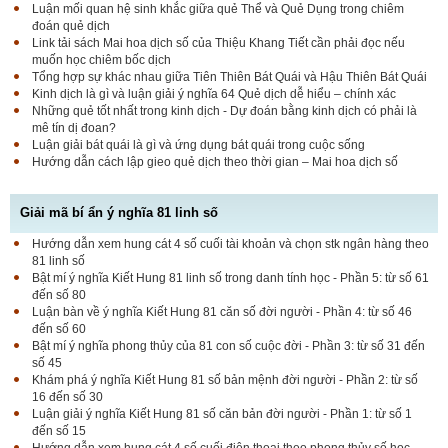
Luận mối quan hệ sinh khắc giữa quẻ Thể và Quẻ Dụng trong chiêm
đoán quẻ dịch
Link tải sách Mai hoa dịch số của Thiệu Khang Tiết cần phải đọc nếu
muốn học chiêm bốc dịch
Tổng hợp sự khác nhau giữa Tiên Thiên Bát Quái và Hậu Thiên Bát Quái
Kinh dịch là gì và luận giải ý nghĩa 64 Quẻ dịch dễ hiểu – chính xác
Những quẻ tốt nhất trong kinh dịch - Dự đoán bằng kinh dịch có phải là
mê tín dị đoan?
Luận giải bát quái là gì và ứng dụng bát quái trong cuộc sống
Hướng dẫn cách lập gieo quẻ dịch theo thời gian – Mai hoa dịch số
Giải mã bí ẩn ý nghĩa 81 linh số
Hướng dẫn xem hung cát 4 số cuối tài khoản và chọn stk ngân hàng theo
81 linh số
Bật mí ý nghĩa Kiết Hung 81 linh số trong danh tính học - Phần 5: từ số 61
đến số 80
Luận bàn về ý nghĩa Kiết Hung 81 căn số đời người - Phần 4: từ số 46
đến số 60
Bật mí ý nghĩa phong thủy của 81 con số cuộc đời - Phần 3: từ số 31 đến
số 45
Khám phá ý nghĩa Kiết Hung 81 số bản mệnh đời người - Phần 2: từ số
16 đến số 30
Luận giải ý nghĩa Kiết Hung 81 số căn bản đời người - Phần 1: từ số 1
đến số 15
Hướng dẫn xem hung cát 4 số cuối điện thoại theo phong thủy số học