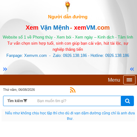
Người dẫn đường
Xem
Vận Mệnh
-
xem
VM
.com
Website số 1 về Phong thủy - Xem bói - Xem ngày – Kinh dịch - Tâm linh
Tư vấn chọn sim hợp tuổi, sinh con giúp bạn cải vận, hút tài lộc, sự
nghiệp thăng tiến
Fanpage: Xemvm.com - Zalo: 0926.138.186 - Hotline: 0926.138.186
Menu
Thứ năm, 06/08/2026
Bạn sinh ra là một nguyên bản. Đừng chết đi như một bản sao.