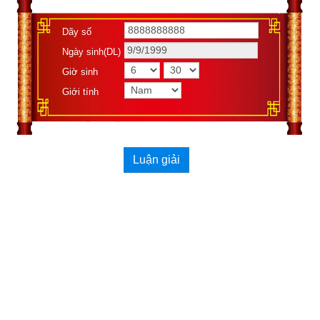
Dãy số
Ngày sinh(DL)
Giờ sinh
Giới tính
2. Việc kiêng kỵ cần tránh trong ngày Kỷ Hợi theo 
Bành Tổ Bách Kỵ Nhật
Luận giải
Trong bài viết “
Luận giải việc kiêng kỵ theo Bành Tổ Bách Kỵ 
Nhật
hay Bách Kỵ Ca
” tôi có giới thiệu chi tiết về nguồn gốc 
ông Bành Tổ (
彭祖)
cũng như các việc cần kiêng kỵ theo 
“Bách kị ca” (
百忌謌)
hoặc Bành Tổ Kỵ Nhật có đúng và còn 
phù hợp với cuộc sống hiện đại ngày nay hay không?
Theo Bành Tổ Bách Kỵ thì
ngày Kỷ Hợi
 kiêng làm các việc 
như sau: