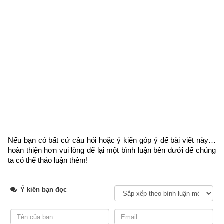
己不破券
, 
二主并亡
Kỷ bất phá khoán nhị chủ tịnh vong
Ngày Kỷ không nên phá bỏ giao kèo, hợp đồng vì cả hai bên 
đều bị thương tổn, mất mát
亥不嫁娶
, 
必主分
张
Hợi bất giá thú, tất chủ phân trương
Ngày Hợi không nên cưới hỏi đề phòng gia đình lục đục, ly 
hôn
Nếu bạn có bất cứ câu hỏi hoặc ý kiến góp ý để bài viết này… 
hoàn thiện hơn vui lòng
 để lại một bình luận bên dưới để chúng 
Thực tế việc xác định ngày đẹp, ngày xấu không hề mê tín 
ta có thể thảo luận thêm!
mà có cơ sở khoa học, rất phức tạp đòi hỏi sự hiểu biết sâu 
về âm dương, ngũ hành, các ngôi sao…và cần phải phối hợp 
Ý kiến bạn đọc
nhiều phương pháp xem ngày như sau:
Xem ngày tốt xấu theo nhị thập bát tú (28 sao)