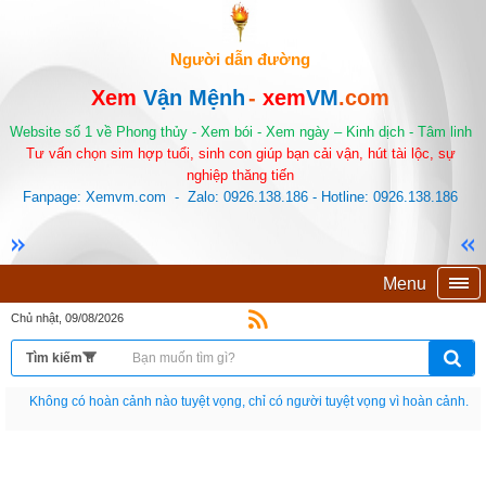
Người dẫn đường
Xem
Vận Mệnh
-
xem
VM
.com
Website số 1 về Phong thủy - Xem bói - Xem ngày – Kinh dịch - Tâm linh
Tư vấn chọn sim hợp tuổi, sinh con giúp bạn cải vận, hút tài lộc, sự
nghiệp thăng tiến
Fanpage: Xemvm.com - Zalo: 0926.138.186 - Hotline: 0926.138.186
Menu
Chủ nhật, 09/08/2026
Nếu như không chịu học tập thì cho dù đi vạn dặm đường cũng chỉ là anh đưa
thư.