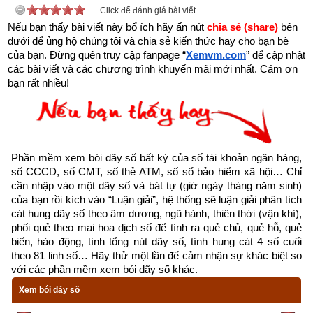
Mộc (Cây đồng bằng)
”
Click để đánh giá bài viết
Nếu bạn thấy bài viết này bổ ích hãy ấn nút 
chia sẻ (share) 
bên 
dưới để ủng hộ chúng tôi và chia sẻ kiến thức hay cho bạn bè 
của bạn. Đừng quên truy cập fanpage
“
Xemvm.com
” để cập nhật 
các bài viết và các chương trình khuyến mãi mới nhất. Cám ơn 
bạn rất nhiều!
Phần mềm xem bói dãy số bất kỳ của số tài khoản ngân hàng, 
số CCCD, số CMT, số thẻ ATM, số sổ bảo hiểm xã hội… Chỉ 
cần nhập vào một dãy số và bát tự (giờ ngày tháng năm sinh) 
của bạn rồi kích vào “Luận giải”, hệ thống sẽ luận giải phân tích 
cát hung dãy số theo âm dương, ngũ hành, thiên thời (vận khí), 
phối quẻ theo mai hoa dịch số để tính ra quẻ chủ, quẻ hỗ, quẻ 
biến, hào động, tính tổng nút dãy số, tính hung cát 4 số cuối 
theo 81 linh số… Hãy thử một lần để cảm nhận sự khác biệt so 
với các phần mềm xem bói dãy số khác.
Xem bói dãy số