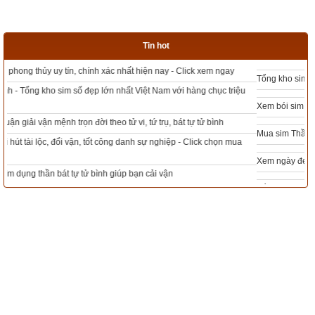
mạnh với tuổi Giáp Tý là Hải Trung Kim (Kim trong biển) 
nhưng ta chỉ cần tránh ngày Mậu Ngọ (Tý xung Ngọ) vì lực 
ảnh hưởng mạnh nhất chứ không cần tránh ngày Kỷ Mùi.
Tin hot
Độc giả tìm hiểu sâu hơn các vấn đề trên ở bài viết “
Hướng 
Tổng kho sim phong thủy - Sim hợp tuổi - Sim hợp mệnh giá rẻ nhất thị trường
dẫn cách tính tuổi xung khắc với ngày – Xem giờ tốt theo tuổi
”
Xem bói sim phong thủy theo khoa học tử vi, tứ trụ chính xác nhất
Mua sim Thần tài, Thần tài theo bạn! Giao sim miễn phí
Xem ngày đẹp - chọn ngày tốt khởi sự theo kinh dịch chính xác nhất
Tổng Kho Sim Năm sinh 0x - 9x - 8x -7x -6x giá rẻ nhất thị trường - Click xem
ngay