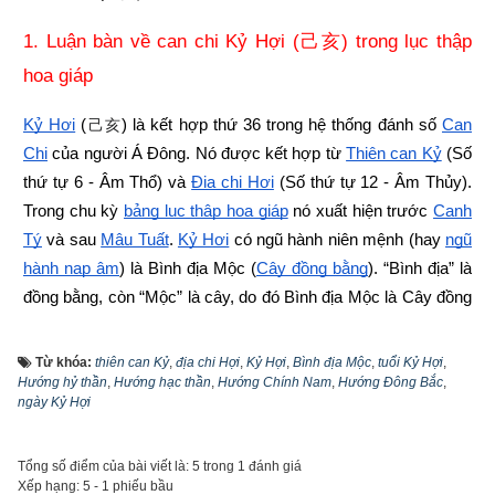
1. Luận bàn về can chi Kỷ Hợi (
) trong lục thập 
己亥
hoa giáp
Kỷ Hợi
 (
) là kết hợp thứ 36 trong hệ thống đánh số 
Can 
己亥
Chi
 của người Á Đông. Nó được kết hợp từ
Thiên can Kỷ
 (Số 
thứ tự 6 - Âm Thổ) và
Địa chi Hợi
 (Số thứ tự 12 - Âm Thủy). 
Trong chu kỳ
bảng lục thập hoa giáp
 nó xuất hiện trước
Canh 
Tý
 và sau 
Mậu Tuất
.
Kỷ Hợi
 có ngũ hành niên mệnh (hay
ngũ 
hành nạp âm
) là Bình địa Mộc (
Cây đồng bằng
). “Bình địa” là 
đồng bằng, còn “Mộc” là cây, do đó Bình địa Mộc là Cây đồng 
bằng tức là những cây cối ở vùng đồng bằng, ám chỉ những 
loại cây thân mềm nên người có mệnh này tính tình ôn hòa, 
Từ khóa:
thiên can Kỷ
,
địa chi Hợi
,
Kỷ Hợi
,
Bình địa Mộc
,
tuổi Kỷ Hợi
,
Hướng hỷ thần
mềm dẻo, dễ gần nhưng nhiều khi yếu đuối, nhu nhược thiếu 
,
Hướng hạc thần
,
Hướng Chính Nam
,
Hướng Đông Bắc
,
ngày Kỷ Hợi
đi cá tính và màu sắc của bản thân. Độc giả tìm hiểu sâu hơn 
về mệnh
Bình địa Mộc
 qua bài viết sau đây: 
“
Luận giải chi tiết 
Tổng số điểm của bài viết là: 5 trong 1 đánh giá
về tính cách, công việc, tình duyên, xung khắc mệnh Bình địa 
Xếp hạng:
5
-
1
phiếu bầu