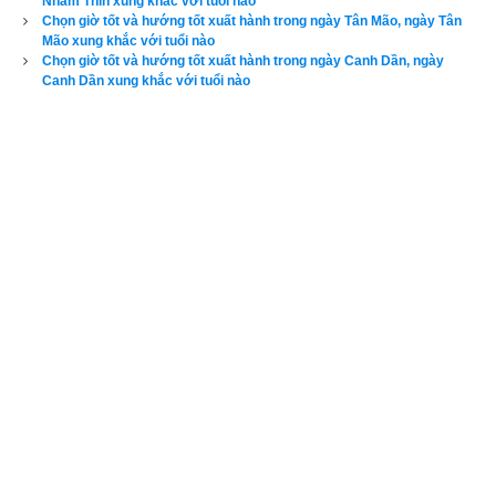
Nhâm Thìn xung khắc với tuổi nào
Chọn giờ tốt và hướng tốt xuất hành trong ngày Tân Mão, ngày Tân
Lịch vạn niên - Chọn giờ tốt ngày đẹp
Mão xung khắc với tuổi nào
Chọn giờ tốt và hướng tốt xuất hành trong ngày Canh Dần, ngày
Canh Dần xung khắc với tuổi nào
Ngày cần xem
Ngày khởi sự (DL)
Giờ khởi sự
Xem ngày
3. Ngày Kỷ Hợi xung khắc với các tuổi nào
Tại sao cùng ngày Hoàng Đạo, nhiều sao tốt, giờ tốt nhưng 
mà có người đi được việc, có kẻ đi lại hỏng việc đó là do ngũ 
hành sinh khắc cả. Do đó khi chọn ngày đẹp, giờ tốt cần phải 