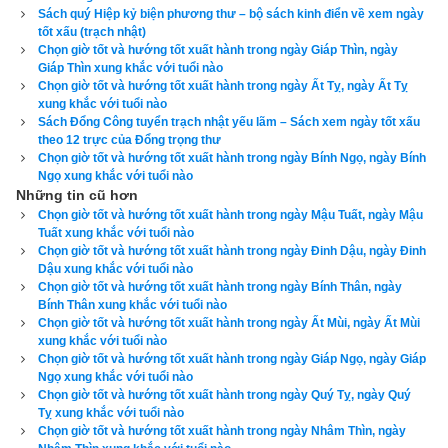
Yểu Tinh
,
Ngày Hoặc Tinh
,
Ngày Hòa Đao
,
Ngày Sát Cống
,
Sách quý Hiệp kỷ biện phương thư – bộ sách kinh điển về xem ngày
tốt xấu (trạch nhật)
Ngày Trực Tinh
,
Ngày Quẻ Mộc
,
Ngày Giác Kỷ
,
Ngày Nhân 
Chọn giờ tốt và hướng tốt xuất hành trong ngày Giáp Thìn, ngày
Chuyên
,
Ngày Lập Tảo
Giáp Thìn xung khắc với tuổi nào
Chọn giờ tốt và hướng tốt xuất hành trong ngày Ất Tỵ, ngày Ất Tỵ
Xem ngày tốt xấu theo kinh dịch dựa trên lập quẻ mai hoa dịch 
xung khắc với tuổi nào
Sách Đổng Công tuyển trạch nhật yếu lãm – Sách xem ngày tốt xấu
số
theo 12 trực của Đổng trọng thư
Chọn giờ tốt và hướng tốt xuất hành trong ngày Bính Ngọ, ngày Bính
Lịch vạn niên của xemvm.com là phần mềm
lịch vạn niên
 duy 
Ngọ xung khắc với tuổi nào
Những tin cũ hơn
nhất hiện nay đưa ra đầy đủ kết quả và luận giải về tất cả các 
Chọn giờ tốt và hướng tốt xuất hành trong ngày Mậu Tuất, ngày Mậu
phương pháp xem ngày bên trên…nên vinh dự được độc giả 
Tuất xung khắc với tuổi nào
bình chọn là phần mềm lịch vạn niên số 1 hiện nay. Phiên bản
Chọn giờ tốt và hướng tốt xuất hành trong ngày Đinh Dậu, ngày Đinh
Dậu xung khắc với tuổi nào
lịch vạn niên 2023
 hoàn toàn mới của chúng tôi không những 
Chọn giờ tốt và hướng tốt xuất hành trong ngày Bính Thân, ngày
giao diện đẹp, dễ sử dụng mà còn luận giải chính xác và chi 
Bính Thân xung khắc với tuổi nào
Chọn giờ tốt và hướng tốt xuất hành trong ngày Ất Mùi, ngày Ất Mùi
tiết từng mục giúp độc giả dễ dàng lựa chọn được ngày tốt, 
xung khắc với tuổi nào
giờ đẹp để khởi sự công việc. Hãy thử một lần để cảm nhận 
Chọn giờ tốt và hướng tốt xuất hành trong ngày Giáp Ngọ, ngày Giáp
sự khác biệt so với các phần mềm lịch vạn sự khác.
Ngọ xung khắc với tuổi nào
Chọn giờ tốt và hướng tốt xuất hành trong ngày Quý Tỵ, ngày Quý
Tỵ xung khắc với tuổi nào
Chọn giờ tốt và hướng tốt xuất hành trong ngày Nhâm Thìn, ngày