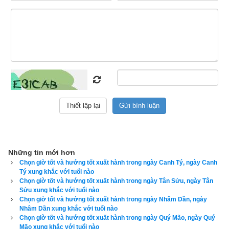
Xem ngày theo sinh khắc ngũ hành can chi:
ngày Bảo nhật
,
ngày Thoa nhật
,
ngày Phạt nhật
,
ngày Chế nhật
,
ngày Ngũ ly 
nhật
.
Tránh ngày xung khắc với tuổi người chủ sự
Phép xem ngày tốt xấu theo lục diệu qua 6 đốt ngón tay
:
Ngày 
Đại An
,
ngày Lưu Liên
,
ngày Tốc Hỷ
,
ngày Xích Khẩu
,
ngày 
Tiểu Cát
,
ngày Không Vong
Xem ngày theo Thập Nhị Trực (12 trực):
Trực Kiến
;
Trực Trừ
;
Trực Mãn
;
Trực Bình
;
Trực Định
;
Trực Chấp
;
Trực Phá
;
Trực 
Những tin mới hơn
Nguy
;
Trực Thành
;
Trực Thu
;
Trực Khai
;
Trực Bế
Chọn giờ tốt và hướng tốt xuất hành trong ngày Canh Tý, ngày Canh
Tý xung khắc với tuổi nào
Xem ngày xuất hành theo lịch Khổng Minh
Chọn giờ tốt và hướng tốt xuất hành trong ngày Tân Sửu, ngày Tân
Sửu xung khắc với tuổi nào
Xem ngày theo Thông thư
, ngọc hạp chánh tông
Chọn giờ tốt và hướng tốt xuất hành trong ngày Nhâm Dần, ngày
Nhâm Dần xung khắc với tuổi nào
Chọn giờ tốt và hướng tốt xuất hành trong ngày Quý Mão, ngày Quý
Phép xem ngày tốt xấu theo Kinh Kim Phù (Cửu Tinh)
:
Ngày 
Mão xung khắc với tuổi nào