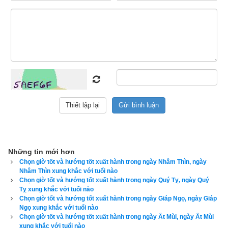
ngày Thoa nhật
,
ngày Phạt nhật
,
ngày Chế nhật
,
ngày Ngũ ly 
nhật
.
Tránh ngày xung khắc với tuổi người chủ sự
Phép xem ngày tốt xấu theo lục diệu qua 6 đốt ngón tay
:
Ngày 
Đại An
,
ngày Lưu Liên
,
ngày Tốc Hỷ
,
ngày Xích Khẩu
,
ngày 
Tiểu Cát
,
ngày Không Vong
Xem ngày theo Thập Nhị Trực (12 trực):
Trực Kiến
;
Trực Trừ
;
Trực Mãn
;
Trực Bình
;
Trực Định
;
Trực Chấp
;
Trực Phá
;
Trực 
Nguy
;
Trực Thành
;
Trực Thu
;
Trực Khai
;
Trực Bế
Những tin mới hơn
Chọn giờ tốt và hướng tốt xuất hành trong ngày Nhâm Thìn, ngày
Xem ngày xuất hành theo lịch Khổng Minh
Nhâm Thìn xung khắc với tuổi nào
Chọn giờ tốt và hướng tốt xuất hành trong ngày Quý Tỵ, ngày Quý
Xem ngày theo Thông thư
, ngọc hạp chánh tông
Tỵ xung khắc với tuổi nào
Chọn giờ tốt và hướng tốt xuất hành trong ngày Giáp Ngọ, ngày Giáp
Phép xem ngày tốt xấu theo Kinh Kim Phù (Cửu Tinh)
:
Ngày 
Ngọ xung khắc với tuổi nào
Chọn giờ tốt và hướng tốt xuất hành trong ngày Ất Mùi, ngày Ất Mùi
Yểu Tinh
,
Ngày Hoặc Tinh
,
Ngày Hòa Đao
,
Ngày Sát Cống
,
xung khắc với tuổi nào