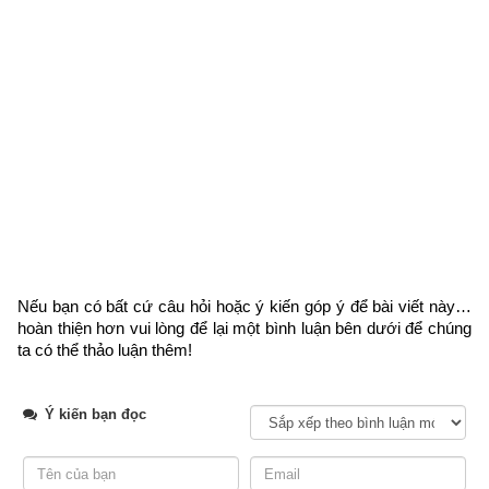
Tân bất hợp tương, chủ nhân bất thường
Ngày Tân không nên trộn tương, nếu không người nếm dễ 
gặp phải rủi ro
卯不穿井
, 
泉水不香
Mão bất xuyên tỉnh, tuyền thủy bất hương
Ngày Mão không nên khai giếng, đào giếng vì nước không 
trong lành
Nếu bạn có bất cứ câu hỏi hoặc ý kiến góp ý để bài viết này… 
Thực tế việc xác định ngày đẹp, ngày xấu không hề mê tín 
hoàn thiện hơn vui lòng
 để lại một bình luận bên dưới để chúng 
mà có cơ sở khoa học, rất phức tạp đòi hỏi sự hiểu biết sâu 
ta có thể thảo luận thêm!
về âm dương, ngũ hành, các ngôi sao…và cần phải phối hợp 
nhiều phương pháp xem ngày như sau:
Ý kiến bạn đọc
Xem ngày tốt xấu theo nhị thập bát tú (28 sao)
Xem ngày theo sinh khắc ngũ hành can chi:
ngày Bảo nhật
,