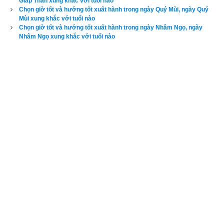
Giáp Thân xung khắc với tuổi nào
Chọn giờ tốt và hướng tốt xuất hành trong ngày Quý Mùi, ngày Quý
Mùi xung khắc với tuổi nào
Chọn giờ tốt và hướng tốt xuất hành trong ngày Nhâm Ngọ, ngày
Nhâm Ngọ xung khắc với tuổi nào
Ngày cần xem
Ngày khởi sự (DL)
Giờ khởi sự
Xem ngày
3. Ngày Tân Mão xung khắc với các tuổi nào
Tại sao cùng ngày Hoàng Đạo, nhiều sao tốt, giờ tốt nhưng 
mà có người đi được việc, có kẻ đi lại hỏng việc đó là do ngũ 
hành sinh khắc cả. Do đó khi chọn ngày đẹp, giờ tốt cần phải 
chú ý tới việc ngày giờ được chọn có bị xung khắc với tuổi 