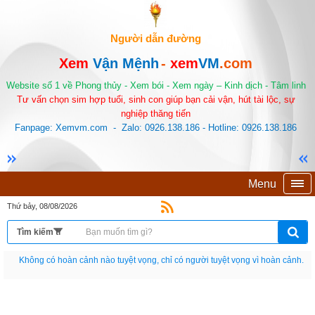
Người dẫn đường
Xem
Vận Mệnh
-
xem
VM
.com
Website số 1 về Phong thủy - Xem bói - Xem ngày – Kinh dịch - Tâm linh
Tư vấn chọn sim hợp tuổi, sinh con giúp bạn cải vận, hút tài lộc, sự
nghiệp thăng tiến
Fanpage: Xemvm.com - Zalo: 0926.138.186 - Hotline: 0926.138.186
Menu
Thứ bảy, 08/08/2026
Nếu như không chịu học tập thì cho dù đi vạn dặm đường cũng chỉ là anh đưa
thư.