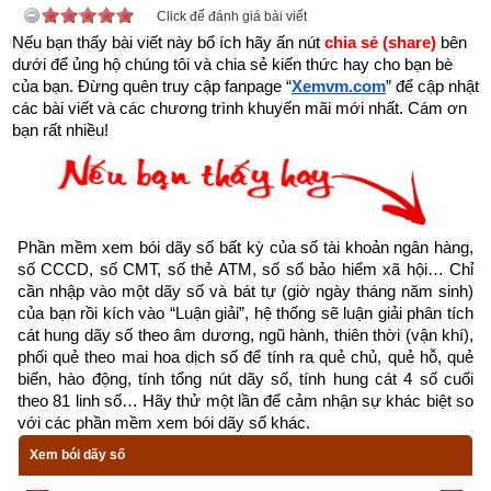
Click để đánh giá bài viết
Nếu bạn thấy bài viết này bổ ích hãy ấn nút 
chia sẻ (share) 
bên 
dưới để ủng hộ chúng tôi và chia sẻ kiến thức hay cho bạn bè 
của bạn. Đừng quên truy cập fanpage
“
Xemvm.com
” để cập nhật 
các bài viết và các chương trình khuyến mãi mới nhất. Cám ơn 
bạn rất nhiều!
Phần mềm xem bói dãy số bất kỳ của số tài khoản ngân hàng, 
số CCCD, số CMT, số thẻ ATM, số sổ bảo hiểm xã hội… Chỉ 
cần nhập vào một dãy số và bát tự (giờ ngày tháng năm sinh) 
của bạn rồi kích vào “Luận giải”, hệ thống sẽ luận giải phân tích 
cát hung dãy số theo âm dương, ngũ hành, thiên thời (vận khí), 
phối quẻ theo mai hoa dịch số để tính ra quẻ chủ, quẻ hỗ, quẻ 
biến, hào động, tính tổng nút dãy số, tính hung cát 4 số cuối 
theo 81 linh số… Hãy thử một lần để cảm nhận sự khác biệt so 
với các phần mềm xem bói dãy số khác.
Xem bói dãy số