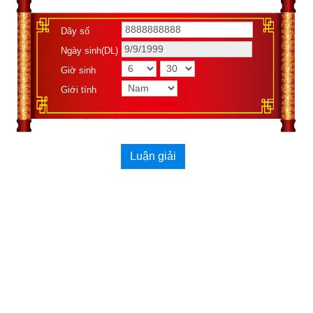
Dãy số
Ngày sinh(DL)
Giờ sinh
Giới tính
2. Việc kiêng kỵ cần tránh trong ngày Tân Mão theo 
Bành Tổ Bách Kỵ Nhật
Trong bài viết “
Luận giải việc kiêng kỵ theo Bành Tổ Bách Kỵ 
Luận giải
Nhật
hay Bách Kỵ Ca
” tôi có giới thiệu chi tiết về nguồn gốc 
ông Bành Tổ (
彭祖)
cũng như các việc cần kiêng kỵ theo 
“Bách kị ca” (
百忌謌)
hoặc Bành Tổ Kỵ Nhật có đúng và còn 
phù hợp với cuộc sống hiện đại ngày nay hay không?
Theo Bành Tổ Bách Kỵ thì
ngày Tân Mão
 kiêng làm các việc 
như sau:
辛不合
酱
, 
主人不
尝