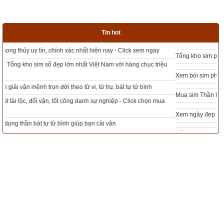
nhưng ta chỉ cần tránh ngày Mậu Ngọ (Tý xung Ngọ) vì lực 
ảnh hưởng mạnh nhất chứ không cần tránh ngày Kỷ Mùi.
Tin hot
Độc giả tìm hiểu sâu hơn các vấn đề trên ở bài viết “
Hướng 
dẫn cách tính tuổi xung khắc với ngày – Xem giờ tốt theo tuổi
”
Tổng kho sim phong thủy - Sim hợp tuổi - Sim hợp mệnh giá rẻ nhất thị trường
Xem bói sim phong thủy theo khoa học tử vi, tứ trụ chính xác nhất
Mua sim Thần tài, Thần tài theo bạn! Giao sim miễn phí
Xem ngày đẹp - chọn ngày tốt khởi sự theo kinh dịch chính xác nhất
Tổng Kho Sim Năm sinh 0x - 9x - 8x -7x -6x giá rẻ nhất thị trường - Click xem
ngay
Ngày Tân Mão xung khắc với tuổi nào?