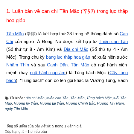
1. Luận bàn về can chi Tân Mão (
) trong lục thập 
辛卯
hoa giáp
Tân Mão
 (
) là kết hợp thứ 28 trong hệ thống đánh số 
Can 
辛卯
Chi
 của người Á Đông. Nó được kết hợp từ
Thiên can Tân
(Số thứ tự 8 - Âm Kim) và
Địa chi Mão
 (Số thứ tự 4 - Âm 
Mộc). Trong chu kỳ
bảng lục thập hoa giáp
 nó xuất hiện trước
Nhâm Thìn
 và sau 
Canh Dần
.
Tân Mão
 có ngũ hành niên 
mệnh (hay
ngũ hành nạp âm
) là Tùng bách Mộc (
Cây tùng 
bách
). “Tùng bách” còn có tên gọi khác là Vương Tùng, Bách 
Tán Nam, Tùng Bách Tán, Tùng Nhật thuộc nhóm cây thân 
gỗ, còn “Mộc” là cây, do đó Tùng bách Mộc là Cây Tùng 
Từ khóa:
địa chi Mão
,
thiên can Tân
,
Tân Mão
,
Tùng bách Mộc
,
tuổi Tân
Mão
Bách. Độc giả tìm hiểu sâu hơn về mệnh
,
Hướng hỷ thần
,
Hướng tài thần
,
Hướng Chính Bắc
Tùng bách Mộc
,
Hướng Tây Nam
 qua 
,
ngày Tân Mão
bài viết sau đây: 
“
Luận giải chi tiết về tính cách, công việc, 
tình duyên, xung khắc mệnh Tùng bách Mộc (Cây tùng 
Tổng số điểm của bài viết là: 5 trong 1 đánh giá
bách)
”
Xếp hạng:
5
-
1
phiếu bầu