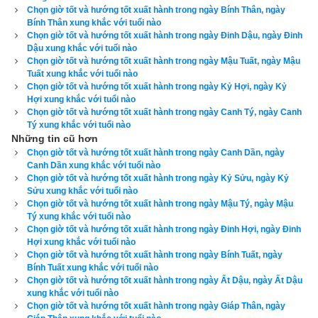
Ngày Trực Tinh
,
Ngày Quẻ Mộc
,
Ngày Giác Kỷ
,
Ngày Nhân 
Chọn giờ tốt và hướng tốt xuất hành trong ngày Bính Thân, ngày
Bính Thân xung khắc với tuổi nào
Chuyên
,
Ngày Lập Tảo
Chọn giờ tốt và hướng tốt xuất hành trong ngày Đinh Dậu, ngày Đinh
Dậu xung khắc với tuổi nào
Xem ngày tốt xấu theo kinh dịch dựa trên lập quẻ mai hoa dịch 
Chọn giờ tốt và hướng tốt xuất hành trong ngày Mậu Tuất, ngày Mậu
số
Tuất xung khắc với tuổi nào
Chọn giờ tốt và hướng tốt xuất hành trong ngày Kỷ Hợi, ngày Kỷ
Hợi xung khắc với tuổi nào
Lịch vạn niên của xemvm.com là phần mềm
lịch vạn niên
 duy 
Chọn giờ tốt và hướng tốt xuất hành trong ngày Canh Tý, ngày Canh
nhất hiện nay đưa ra đầy đủ kết quả và luận giải về tất cả các 
Tý xung khắc với tuổi nào
Những tin cũ hơn
phương pháp xem ngày bên trên…nên vinh dự được độc giả 
Chọn giờ tốt và hướng tốt xuất hành trong ngày Canh Dần, ngày
bình chọn là phần mềm lịch vạn niên số 1 hiện nay. Phiên bản
Canh Dần xung khắc với tuổi nào
lịch vạn niên 2023
 hoàn toàn mới của chúng tôi không những 
Chọn giờ tốt và hướng tốt xuất hành trong ngày Kỷ Sửu, ngày Kỷ
Sửu xung khắc với tuổi nào
giao diện đẹp, dễ sử dụng mà còn luận giải chính xác và chi 
Chọn giờ tốt và hướng tốt xuất hành trong ngày Mậu Tý, ngày Mậu
tiết từng mục giúp độc giả dễ dàng lựa chọn được ngày tốt, 
Tý xung khắc với tuổi nào
Chọn giờ tốt và hướng tốt xuất hành trong ngày Đinh Hợi, ngày Đinh
giờ đẹp để khởi sự công việc. Hãy thử một lần để cảm nhận 
Hợi xung khắc với tuổi nào
sự khác biệt so với các phần mềm lịch vạn sự khác.
Chọn giờ tốt và hướng tốt xuất hành trong ngày Bính Tuất, ngày
Bính Tuất xung khắc với tuổi nào
Chọn giờ tốt và hướng tốt xuất hành trong ngày Ất Dậu, ngày Ất Dậu
xung khắc với tuổi nào
Chọn giờ tốt và hướng tốt xuất hành trong ngày Giáp Thân, ngày
Lịch vạn niên - Chọn giờ tốt ngày đẹp