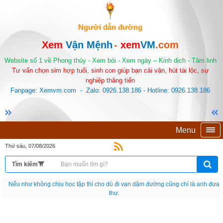
Người dẫn đường
Xem
Vận Mệnh
-
xem
VM
.com
Website số 1 về Phong thủy - Xem bói - Xem ngày – Kinh dịch - Tâm linh
Tư vấn chọn sim hợp tuổi, sinh con giúp bạn cải vận, hút tài lộc, sự
nghiệp thăng tiến
Fanpage: Xemvm.com - Zalo: 0926.138.186 - Hotline: 0926.138.186
Menu
Thứ sáu, 07/08/2026
Nếu như không chịu học tập thì cho dù đi vạn dặm đường cũng chỉ là anh đưa
thư.