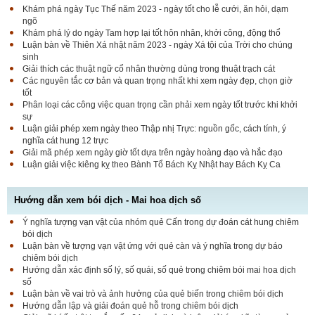
Khám phá ngày Tục Thế năm 2023 - ngày tốt cho lễ cưới, ăn hỏi, dạm
ngõ
Khám phá lý do ngày Tam hợp lại tốt hôn nhân, khởi công, động thổ
Luận bàn về Thiên Xá nhật năm 2023 - ngày Xá tội của Trời cho chúng
sinh
Giải thích các thuật ngữ cổ nhân thường dùng trong thuật trạch cát
Các nguyên tắc cơ bản và quan trọng nhất khi xem ngày đẹp, chọn giờ
tốt
Phân loại các công việc quan trọng cần phải xem ngày tốt trước khi khởi
sự
Luận giải phép xem ngày theo Thập nhị Trực: nguồn gốc, cách tính, ý
nghĩa cát hung 12 trực
Giải mã phép xem ngày giờ tốt dựa trên ngày hoàng đạo và hắc đạo
Luận giải việc kiêng kỵ theo Bành Tổ Bách Kỵ Nhật hay Bách Kỵ Ca
Hướng dẫn xem bói dịch - Mai hoa dịch số
Ý nghĩa tượng vạn vật của nhóm quẻ Cấn trong dự đoán cát hung chiêm
bói dịch
Luận bàn về tượng vạn vật ứng với quẻ càn và ý nghĩa trong dự báo
chiêm bói dịch
Hướng dẫn xác định số lý, số quái, số quẻ trong chiêm bói mai hoa dịch
số
Luận bàn về vai trò và ảnh hưởng của quẻ biến trong chiêm bói dịch
Hướng dẫn lập và giải đoán quẻ hỗ trong chiêm bói dịch