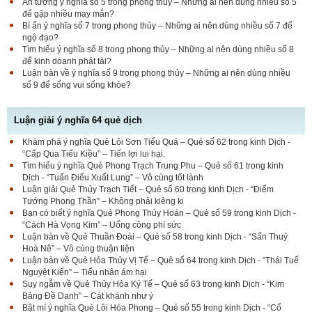
Ấn tượng ý nghĩa số 5 trong phong thủy – Những ai nên dùng nhiều số 5
để gặp nhiều may mắn?
Bí ẩn ý nghĩa số 7 trong phong thủy – Những ai nên dùng nhiều số 7 để
ngộ đạo?
Tìm hiểu ý nghĩa số 8 trong phong thủy – Những ai nên dùng nhiều số 8
để kinh doanh phát tài?
Luận bàn về ý nghĩa số 9 trong phong thủy – Những ai nên dùng nhiều
số 9 để sống vui sống khỏe?
Luận giải ý nghĩa 64 quẻ dịch
Khám phá ý nghĩa Quẻ Lôi Sơn Tiểu Quá – Quẻ số 62 trong kinh Dịch -
“Cấp Qua Tiểu Kiều” – Tiến lợi lui hại.
Tìm hiểu ý nghĩa Quẻ Phong Trạch Trung Phu – Quẻ số 61 trong kinh
Dịch - “Tuấn Điểu Xuất Lung” – Vô cùng tốt lành
Luận giải Quẻ Thủy Trạch Tiết – Quẻ số 60 trong kinh Dịch - “Điểm
Tướng Phong Thần” – Không phải kiêng kị
Bạn có biết ý nghĩa Quẻ Phong Thủy Hoán – Quẻ số 59 trong kinh Dịch -
“Cách Hà Vọng Kim” – Uổng công phí sức
Luận bàn về Quẻ Thuần Đoài – Quẻ số 58 trong kinh Dịch - “Sấn Thuỷ
Hoà Nê” – Vô cùng thuận tiện
Luận bàn về Quẻ Hỏa Thủy Vị Tế – Quẻ số 64 trong kinh Dịch - “Thái Tuế
Nguyệt Kiến” – Tiểu nhân ám hại
Suy ngẫm về Quẻ Thủy Hỏa Ký Tế – Quẻ số 63 trong kinh Dịch - “Kim
Bảng Đề Danh” – Cát khánh như ý
Bật mí ý nghĩa Quẻ Lôi Hỏa Phong – Quẻ số 55 trong kinh Dịch - “Cổ