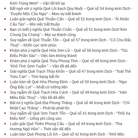
Kính Trùng Minh” – Vận tốt trở lại
Bất ngờ với ý nghĩa Quẻ Lôi trạch Quy Muội – Quẻ số 54 trong kinh Dịch -
“Duyên Mộc Cầu Ngư” – Mưu sự bất thành
Luận giải nghĩa Quẻ Thuần Cấn – Quẻ số 52 trong kinh Dịch - “Ải Nhân
Cấu Táo” – Mọi việc bất thuận
Bạn có biết ý nghĩa Quẻ Thuần Chấn – Quẻ số 51 trong kinh Dịch“Kim
Chung Dạ Chàng” – Mọi sự thành công
Suy ngẫm về Quẻ Thuần Tốn – Quẻ số 57 trong kinh Dịch - “Cô Chu Đắc
Thuỷ” – Khốn cực sinh phúc
Khám phá ý nghĩa Quẻ Hỏa Sơn Lữ – Quẻ số 56 trong kinh Dịch - “Túc
Điểu Phần Sào” – Việc làm không thành
Khám phá ý nghĩa Quẻ Thủy Phong Tỉnh – Quẻ số 48 trong kinh Dịch -
“Khô Tỉnh Sinh Tuyền ” – Vận tốt đã đến
Giải nghĩa Quẻ Trạch Thủy Khốn – Quẻ số 47 trong kinh Dịch - “Toát Thê
Trừu Can” – Tình trạng bất ổn
Luận bàn về Quẻ Hỏa Phong Đỉnh – Quẻ số 50 trong kinh Dịch - “Ngư
Ông Đắc Lợi” – Nhất cử lưỡng tiện
Suy ngẫm về Quẻ Trạch Hỏa Cách – Quẻ số 49 trong kinh Dịch - “Hán
Miêu Đắc Thuỷ” – Vận tốt đã đến
Bật mí ý nghĩa Quẻ Địa Phong Thăng – Quẻ số 46 trong kinh Dịch - “Chỉ
Nhật Cao Thăng” – Phát tài phát lộc
Suy ngẫm về Quẻ Sơn Trạch Tổn – Quẻ số 41 trong kinh Dịch - “Thôi Xa
Điếu Nhĩ” – Uổng phí công sức
Luận giải Quẻ Thiên Phong Cấu – Quẻ số 44 trong kinh Dịch - “Tha
Hương Ngộ Hữu” – Thời vận đã đến
Luận bàn Quẻ Phong Lôi Ích – Quẻ số 42 trong kinh Dịch - “Khô Mộc