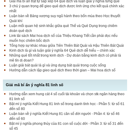
Giải mã bí ấn trật tự sắp xếp 64 quẻ dịch và luận giải ý nghĩa từng quẻ
3 chú ý quan trọng để gieo quẻ dịch được linh ứng cho kết quả chính xác
nhất
Luận bàn về Bảng vượng suy ngũ hành theo bốn mùa theo Học thuyết
Quái khí
Luận mối quan hệ sinh khắc giữa quẻ Thể và Quẻ Dụng trong chiêm
đoán quẻ dịch
Link tải sách Mai hoa dịch số của Thiệu Khang Tiết cần phải đọc nếu
muốn học chiêm bốc dịch
Tổng hợp sự khác nhau giữa Tiên Thiên Bát Quái và Hậu Thiên Bát Quái
Kinh dịch là gì và luận giải ý nghĩa 64 Quẻ dịch dễ hiểu – chính xác
Những quẻ tốt nhất trong kinh dịch - Dự đoán bằng kinh dịch có phải là
mê tín dị đoan?
Luận giải bát quái là gì và ứng dụng bát quái trong cuộc sống
Hướng dẫn cách lập gieo quẻ dịch theo thời gian – Mai hoa dịch số
Giải mã bí ẩn ý nghĩa 81 linh số
Hướng dẫn xem hung cát 4 số cuối tài khoản và chọn stk ngân hàng theo
81 linh số
Bật mí ý nghĩa Kiết Hung 81 linh số trong danh tính học - Phần 5: từ số 61
đến số 80
Luận bàn về ý nghĩa Kiết Hung 81 căn số đời người - Phần 4: từ số 46
đến số 60
Bật mí ý nghĩa phong thủy của 81 con số cuộc đời - Phần 3: từ số 31 đến
số 45