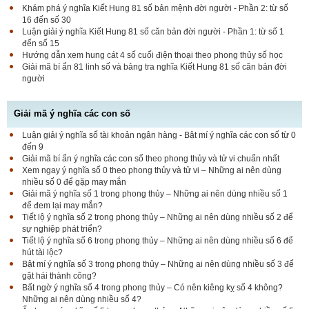
Khám phá ý nghĩa Kiết Hung 81 số bản mệnh đời người - Phần 2: từ số
16 đến số 30
Luận giải ý nghĩa Kiết Hung 81 số căn bản đời người - Phần 1: từ số 1
đến số 15
Hướng dẫn xem hung cát 4 số cuối điện thoại theo phong thủy số học
Giải mã bí ẩn 81 linh số và bảng tra nghĩa Kiết Hung 81 số căn bản đời
người
Giải mã ý nghĩa các con số
Luận giải ý nghĩa số tài khoản ngân hàng - Bật mí ý nghĩa các con số từ 0
đến 9
Giải mã bí ẩn ý nghĩa các con số theo phong thủy và tử vi chuẩn nhất
Xem ngay ý nghĩa số 0 theo phong thủy và tử vi – Những ai nên dùng
nhiều số 0 để gặp may mắn
Giải mã ý nghĩa số 1 trong phong thủy – Những ai nên dùng nhiều số 1
để đem lại may mắn?
Tiết lộ ý nghĩa số 2 trong phong thủy – Những ai nên dùng nhiều số 2 để
sự nghiệp phát triển?
Tiết lộ ý nghĩa số 6 trong phong thủy – Những ai nên dùng nhiều số 6 để
hút tài lộc?
Bật mí ý nghĩa số 3 trong phong thủy – Những ai nên dùng nhiều số 3 để
gặt hái thành công?
Bất ngờ ý nghĩa số 4 trong phong thủy – Có nên kiêng kỵ số 4 không?
Những ai nên dùng nhiều số 4?