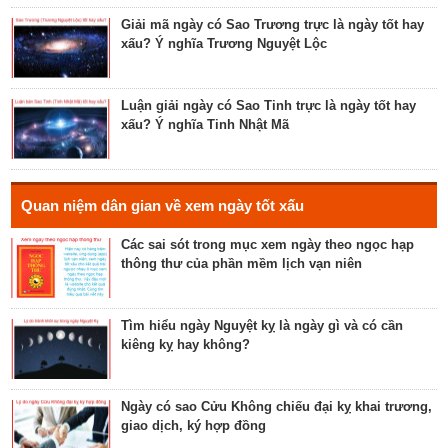
Luận bàn về ngày Ích Hậu năm 2023 - ngày tốt cho
lễ cưới, khởi công, tu tạo nhà cửa
Giải mã ngày có Sao Trương trực là ngày tốt hay
xấu? Ý nghĩa Trương Nguyệt Lộc
Luận bàn về ngày Thánh Tâm năm 2023 - ngày tốt
cho tế lễ, cầu phúc
Luận giải ngày có Sao Tinh trực là ngày tốt hay
xấu? Ý nghĩa Tinh Nhật Mã
Luận bàn về ngày Thiên Mã năm 2023 - ngày tốt
cho xuất hành, giao dịch, cầu tài lộc
Hé lộ ngày có Sao Liễu trực là ngày tốt hay xấu? Ý
Quan niệm dân gian về xem ngày tốt xấu
nghĩa Liễu Thổ Chương
Các sai sót trong mục xem ngày theo ngọc hạp
thông thư của phần mềm lịch vạn niên
Luận bàn ngày có Sao Quỷ chiếu là ngày tốt hay
xấu? Ý nghĩa Quỷ Kim Dương
Tìm hiểu ngày Nguyệt kỵ là ngày gì và có cần
kiêng kỵ hay không?
Bật mí ngày có Sao Tỉnh chiếu là ngày tốt hay
ngày xấu? Ý nghĩa Tỉnh Mộc Hãn
Ngày có sao Cửu Không chiếu đại kỵ khai trương,
giao dịch, ký hợp đồng
Giải mã ngày có Sao Sâm chiếu là ngày tốt hay