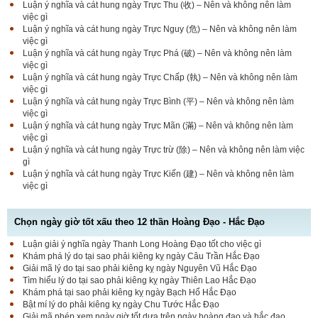
Luận ý nghĩa và cát hung ngày Trực Thu (收) – Nên và không nên làm
việc gì
Luận ý nghĩa và cát hung ngày Trực Nguy (危) – Nên và không nên làm
việc gì
Luận ý nghĩa và cát hung ngày Trực Phá (破) – Nên và không nên làm
việc gì
Luận ý nghĩa và cát hung ngày Trực Chấp (執) – Nên và không nên làm
việc gì
Luận ý nghĩa và cát hung ngày Trực Bình (平) – Nên và không nên làm
việc gì
Luận ý nghĩa và cát hung ngày Trực Mãn (滿) – Nên và không nên làm
việc gì
Luận ý nghĩa và cát hung ngày Trực trừ (除) – Nên và không nên làm việc
gì
Luận ý nghĩa và cát hung ngày Trực Kiến (建) – Nên và không nên làm
việc gì
Chọn ngày giờ tốt xấu theo 12 thần Hoàng Đạo - Hắc Đạo
Luận giải ý nghĩa ngày Thanh Long Hoàng Đạo tốt cho việc gì
Luận bàn Sao Phòng tốt hay xấu – Tính chất và ý
Khám phá lý do tại sao phải kiêng kỵ ngày Câu Trần Hắc Đạo
nghĩa Phòng Nhật Thố
Giải mã lý do tại sao phải kiêng kỵ ngày Nguyên Vũ Hắc Đạo
Tìm hiểu lý do tại sao phải kiêng kỵ ngày Thiên Lao Hắc Đạo
Khám phá tại sao phải kiêng kỵ ngày Bạch Hổ Hắc Đạo
Bật mí lý do phải kiêng kỵ ngày Chu Tước Hắc Đạo
Bật mí Sao Đê tốt hay xấu – Tính chất và ý nghĩa
Giải mã phép xem ngày giờ tốt dựa trên ngày hoàng đạo và hắc đạo