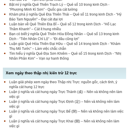
Bật mí ý nghĩa Quẻ Thiên Trạch Lý – Quẻ số 10 trong kinh Dịch -
“Phượng Minh Kì Sơn” - Quốc gia cát tường
Khám phá ý nghĩa Quẻ Địa Thiên Thái – Quẻ số 11 trong kinh Dịch - “Hỷ
Báo Tam Nguyên" – Đại cát đại lợi
Luận bàn về Quẻ Thiên Địa Bĩ – Quẻ số 12 trong kinh Dịch - “Hổ Lạc
Thâm Khanh" – Cát ít hung nhiều
Bạn có biết ý nghĩa Quẻ Thiên Hỏa Đồng Nhân – Quẻ số 13 trong kinh
Dịch - “Tiên Nhân Chỉ Lộ” – “Đi đâu cũng lợi”
Luận giải Quẻ Hỏa Thiên Đại Hữu – Quẻ số 14 trong kinh Dịch - “Khảm
Thụ Mô Tước” – Làm việc chắc chắn
Tìm hiểu ý nghĩa Quẻ Địa Sơn Khiêm – Quẻ số 15 trong kinh Dịch - “Nhị
Nhân Phân Kim” – Vạn sự hanh thông
Xem ngày theo thập nhị kiến trừ 12 trực
Luận giải phép xem ngày theo Thập nhị Trực: nguồn gốc, cách tính, ý
nghĩa cát hung 12 trực
Luận ý nghĩa và cát hung ngày Trực Thành (成) – Nên và không nên làm
việc gì
Luận ý nghĩa và cát hung ngày Trực Định (定) – Nên và không nên làm
việc gì
Luận ý nghĩa và cát hung ngày Trực Bế (閉) – Nên và không nên làm việc
gì
Luận ý nghĩa và cát hung ngày Trực Khai (開) – Nên và không nên làm
việc gì