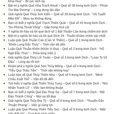
Khai Hoa” – Bĩ cực vinh lai
Bật mí ý nghĩa Quẻ Hỏa Trạch Khuê – Quẻ số 38 trong kinh Dịch - “Phán
Trư Mại Dương” – Long đong lận đận
Giải nghĩa Quẻ Thủy Sơn Kiển – Quẻ số 39 trong kinh Dịch - “Vũ Tuyết
Mãn Đồ” – Mưu sự không đúng
Bạn có biết ý nghĩa Quẻ Trạch Thiên Quải – Quẻ số 43 trong kinh Dịch -
“Du Phong Thoát Võng” – Gặp hung hoá cát
Ý nghĩa lời hào và lời quẻ dịch số 1 Bát Thuần Càn trong chiêm bói dịch
Bật mí ý nghĩa lời hào và lời quẻ Dịch 29 - Thuần Khảm chính xác nhất
Luận giải Quẻ Thuần Càn (Càn Vi Thiên) – Quẻ số 1 trong kinh Dịch -
“Khốn Long Đắc Thủy” – Thời vận đã đến
Luận Quẻ Thuần Khôn (Khôn Vi Địa) – Quẻ số 2 trong kinh Dịch - “Hổ
Ngã Đắc Thực” – Thỏa lòng mãn ý
Giải nghĩa Quẻ Thủy Lôi Truân – Quẻ số 3 trong kinh Dịch - “Loạn Ty Vô
Đầu” – Lòng dạ rối bời
Khám phá ý nghĩa Quẻ Sơn Thủy Mông – Quẻ số 4 trong kinh Dịch -
“Tiểu Quỷ Thâu Tiền” - “Thời vận không hay”
Luận bàn về Quẻ Thủy Thiên Nhu – Quẻ số 5 trong kinh Dịch - “Minh
Châu Xuất Thổ” – Vận tốt đã đến
Tìm hiểu ý nghĩa Quẻ Thiên Thủy Tụng – Quẻ số 6 trong kinh Dịch - “Nhị
Nhân Tranh Lộ” – Việc làm không thuận
Bạn có biết ý nghĩa Quẻ Địa Thủy Sư – Quẻ số 7 trong kinh Dịch - “Mã
Đáo Thành Công” – Mọi sự tốt đẹp
Giải nghĩa Quẻ Thủy Địa Tỷ – Quẻ số 8 trong kinh Dịch - “Thuyền Đắc
Thuận Phong” – Việc gì cũng lợi
Luận giải Quẻ Phong Thiên Tiểu Súc – Quẻ số 9 trong kinh Dịch - “Mật
Vân Bất Vũ” – Tạm thời phải nhẫn