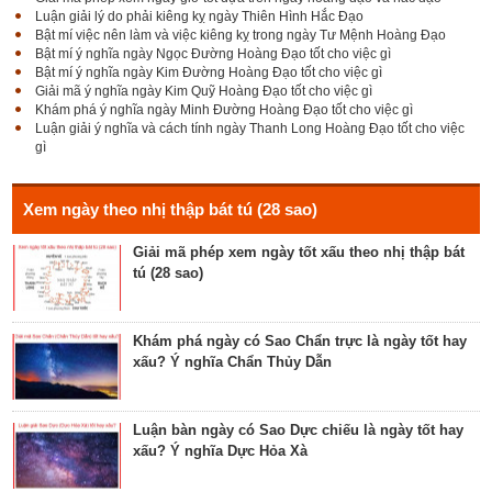
Đê Thổ Lạc
Luận giải lý do phải kiêng kỵ ngày Thiên Hình Hắc Đạo
Bật mí việc nên làm và việc kiêng kỵ trong ngày Tư Mệnh Hoàng Đạo
Bật mí ý nghĩa ngày Ngọc Đường Hoàng Đạo tốt cho việc gì
Bật mí ý nghĩa ngày Kim Đường Hoàng Đạo tốt cho việc gì
Giải mã Sao Cang tốt hay xấu – Tính chất và ý
Giải mã ý nghĩa ngày Kim Quỹ Hoàng Đạo tốt cho việc gì
nghĩa Cang Kim long
Khám phá ý nghĩa ngày Minh Đường Hoàng Đạo tốt cho việc gì
Luận giải ý nghĩa và cách tính ngày Thanh Long Hoàng Đạo tốt cho việc
gì
Luận giải Sao Giác tốt hay xấu – Tính chất và ý
nghĩa Giác Mộc Giao
Xem ngày theo nhị thập bát tú (28 sao)
Giải mã phép xem ngày tốt xấu theo nhị thập bát
tú (28 sao)
Tìm hiểu về ngày Phổ hộ (Phả hộ, Hội hộ) tốt cho
hôn nhân, xuất hành, chữa bệnh
Khám phá ngày có Sao Chẩn trực là ngày tốt hay
xấu? Ý nghĩa Chẩn Thủy Dẫn
Tìm hiểu về ngày Phúc Sinh tốt cho tế lễ cầu
phúc, cầu tự, cầu thọ, cầu tài lộc
Luận bàn ngày có Sao Dực chiếu là ngày tốt hay
xấu? Ý nghĩa Dực Hỏa Xà