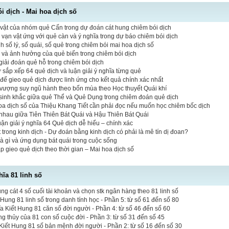
 dịch - Mai hoa dịch số
vật của nhóm quẻ Cấn trong dự đoán cát hung chiêm bói dịch
vạn vật ứng với quẻ càn và ý nghĩa trong dự báo chiêm bói dịch
 số lý, số quái, số quẻ trong chiêm bói mai hoa dịch số
ò và ảnh hưởng của quẻ biến trong chiêm bói dịch
iải đoán quẻ hỗ trong chiêm bói dịch
tự sắp xếp 64 quẻ dịch và luận giải ý nghĩa từng quẻ
 để gieo quẻ dịch được linh ứng cho kết quả chính xác nhất
vượng suy ngũ hành theo bốn mùa theo Học thuyết Quái khí
sinh khắc giữa quẻ Thể và Quẻ Dụng trong chiêm đoán quẻ dịch
hoa dịch số của Thiệu Khang Tiết cần phải đọc nếu muốn học chiêm bốc dịch
nhau giữa Tiên Thiên Bát Quái và Hậu Thiên Bát Quái
luận giải ý nghĩa 64 Quẻ dịch dễ hiểu – chính xác
 trong kinh dịch - Dự đoán bằng kinh dịch có phải là mê tín dị đoan?
là gì và ứng dụng bát quái trong cuộc sống
 gieo quẻ dịch theo thời gian – Mai hoa dịch số
hĩa 81 linh số
 cát 4 số cuối tài khoản và chọn stk ngân hàng theo 81 linh số
 Hung 81 linh số trong danh tính học - Phần 5: từ số 61 đến số 80
a Kiết Hung 81 căn số đời người - Phần 4: từ số 46 đến số 60
ng thủy của 81 con số cuộc đời - Phần 3: từ số 31 đến số 45
iết Hung 81 số bản mệnh đời người - Phần 2: từ số 16 đến số 30