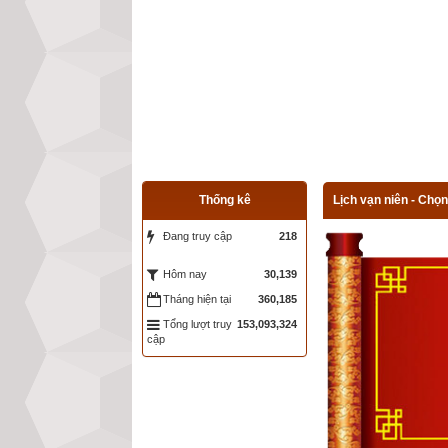
Thống kê
Lịch vạn niên - Chọn
Đang truy cập
218
30,139
Hôm nay
Tháng hiện tại
360,185
Tổng lượt truy
153,093,324
cập