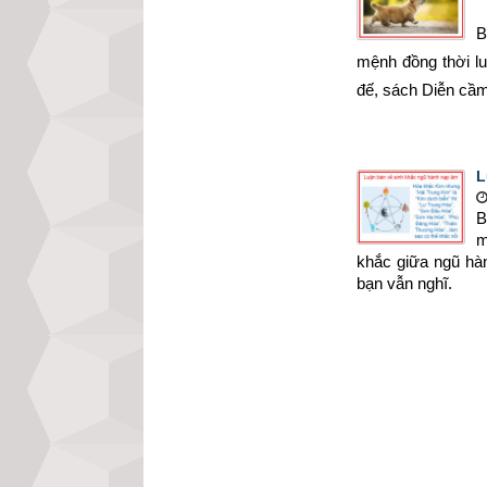
B
mệnh đồng thời l
đế, sách Diễn cầ
L
B
m
khắc giữa ngũ hà
bạn vẫn nghĩ.