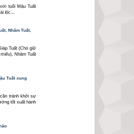
 
với tuổi Mậu Tuất 
tài lộc…
uất, Nhâm Tuất,
iáp Tuất (Chó giữ 
 miếu), Nhâm Tuất 
Mậu Tuất xung
cần tránh khởi sự 
ướng tốt xuất hành 
 nào