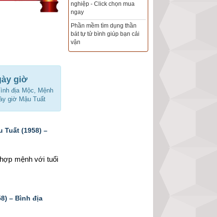
Xem ngày đẹp - chọn ngày
tốt khởi sự theo kinh dịch
chính xác nhất
Tổng Kho Sim Năm sinh 0x -
9x - 8x -7x -6x giá rẻ nhất thị
trường - Click xem ngay
gày giờ
Bình địa Mộc, Mệnh
gày giờ Mậu Tuất
 Tuất (1958) –
g hợp mệnh 
với tuổi 
) – Bình địa