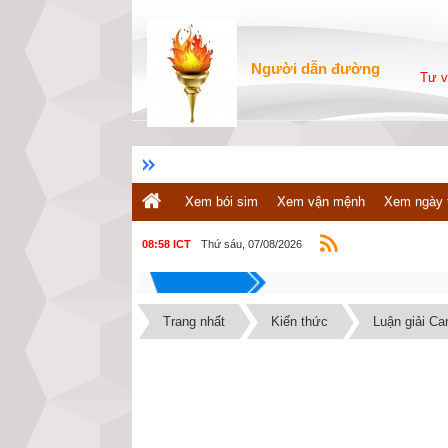
Người dẫn đường
Tư v
Xem bói sim
Xem vận mệnh
Xem ngày 
Thứ sáu, 07/08/2026
08:58 ICT
Trang nhất
Kiến thức
Luận giải Ca