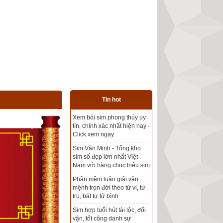
Tin hot
Tổng kho sim phong thủy -
Sim hợp tuổi - Sim hợp
mệnh giá rẻ nhất thị trường
Xem bói sim phong thủy
theo khoa học tử vi, tứ trụ
chính xác nhất
Mua sim Thần tài, Thần tài
theo bạn! Giao sim miễn phí