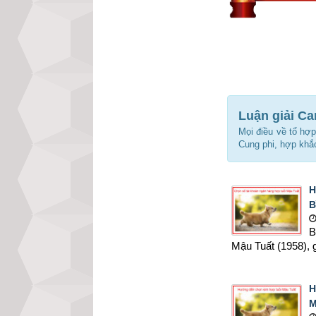
Luận giải Ca
Mọi điều về tổ hợ
Cung phi, hợp khắ
H
B
B
Mậu Tuất (1958), g
H
M