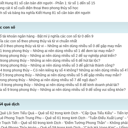
Kiết Hung 81 số căn bản đời người - Phần 1: từ số 1 đến số 15
 cát 4 số cuối điện thoại theo phong thủy số học
inh số và bảng tra nghĩa Kiết Hung 81 số căn bản đời người
ác con số
ố tài khoản ngân hàng - Bật mí ý nghĩa các con số từ 0 đến 9
hĩa các con số theo phong thủy và tử vi chuẩn nhất
ố 0 theo phong thủy và tử vi – Những ai nên dùng nhiều số 0 để gặp may mắn
 1 trong phong thủy – Những ai nên dùng nhiều số 1 để đem lại may mắn?
 2 trong phong thủy – Những ai nên dùng nhiều số 2 để sự nghiệp phát triển?
6 trong phong thủy – Những ai nên dùng nhiều số 6 để hút tài lộc?
3 trong phong thủy – Những ai nên dùng nhiều số 3 để gặt hái thành công?
 4 trong phong thủy – Có nên kiêng kỵ số 4 không? Những ai nên dùng nhiều số 4
số 5 trong phong thủy – Những ai nên dùng nhiều số 5 để gặp nhiều may mắn?
 trong phong thủy – Những ai nên dùng nhiều số 7 để ngộ đạo?
ố 8 trong phong thủy – Những ai nên dùng nhiều số 8 để kinh doanh phát tài?
a số 9 trong phong thủy – Những ai nên dùng nhiều số 9 để sống vui sống khỏe?
64 quẻ dịch
uẻ Lôi Sơn Tiểu Quá – Quẻ số 62 trong kinh Dịch - “Cấp Qua Tiểu Kiều” – Tiến lợi 
uẻ Phong Trạch Trung Phu – Quẻ số 61 trong kinh Dịch - “Tuấn Điểu Xuất Lung” – 
 Trạch Tiết – Quẻ số 60 trong kinh Dịch - “Điểm Tướng Phong Thần” – Không phải 
a Quẻ Phong Thủy Hoán – Quẻ số 59 trong kinh Dịch - “Cách Hà Vọng Kim” – Uổng