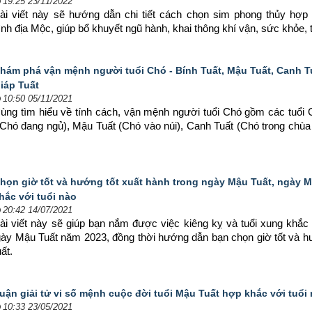
19:25 23/11/2022
ài viết này sẽ hướng dẫn chi tiết cách chọn sim phong thủy hợp
nh địa Mộc, giúp bổ khuyết ngũ hành, khai thông khí vận, sức khỏe, 
hám phá vận mệnh người tuổi Chó - Bính Tuất, Mậu Tuất, Canh T
iáp Tuất
10:50 05/11/2021
ùng tìm hiểu về tính cách, vận mệnh người tuổi Chó gồm các tuổi G
(Chó đang ngủ), Mậu Tuất (Chó vào núi), Canh Tuất (Chó trong chùa
họn giờ tốt và hướng tốt xuất hành trong ngày Mậu Tuất, ngày 
hắc với tuổi nào
20:42 14/07/2021
ài viết này sẽ giúp bạn nắm được việc kiêng kỵ và tuổi xung khắc 
ngày Mậu Tuất năm 2023, đồng thời hướng dẫn bạn chọn 
giờ tốt và h
ất.
uận giải tử vi số mệnh cuộc đời tuổi Mậu Tuất hợp khắc với tuổi
10:33 23/05/2021