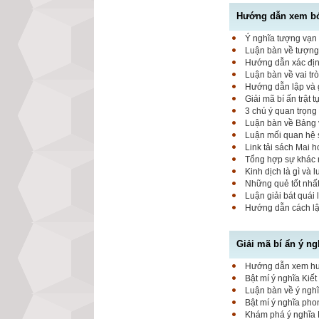
Hướng dẫn xem bói
Ý nghĩa tượng vạn 
Luận bàn về tượng 
Hướng dẫn xác định
Luận bàn về vai tr
Hướng dẫn lập và g
Giải mã bí ấn trật 
3 chú ý quan trọng
Luận bàn về Bảng 
Luận mối quan hệ 
Link tải sách Mai 
Tổng hợp sự khác 
Kinh dịch là gì và 
Những quẻ tốt nhất
Luận giải bát quái 
Hướng dẫn cách lập
Giải mã bí ẩn ý ng
Hướng dẫn xem hung
Bật mí ý nghĩa Kiết
Luận bàn về ý nghĩ
Bật mí ý nghĩa pho
Khám phá ý nghĩa K