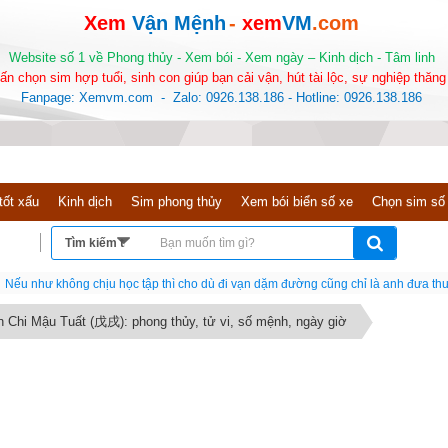
Xem
Vận Mệnh
-
xem
VM
.com
Website số 1 về Phong thủy - Xem bói - Xem ngày – Kinh dịch - Tâm linh
ấn chọn sim hợp tuổi, sinh con giúp bạn cải vận, hút tài lộc, sự nghiệp thăng 
Fanpage: Xemvm.com - Zalo: 0926.138.186 - Hotline: 0926.138.186
tốt xấu
Kinh dịch
Sim phong thủy
Xem bói biển số xe
Chọn sim số
Nếu như không chịu học tập thì cho dù đi vạn dặm đường cũng chỉ là anh đưa thư
n Chi Mậu Tuất (戊戌): phong thủy, tử vi, số mệnh, ngày giờ