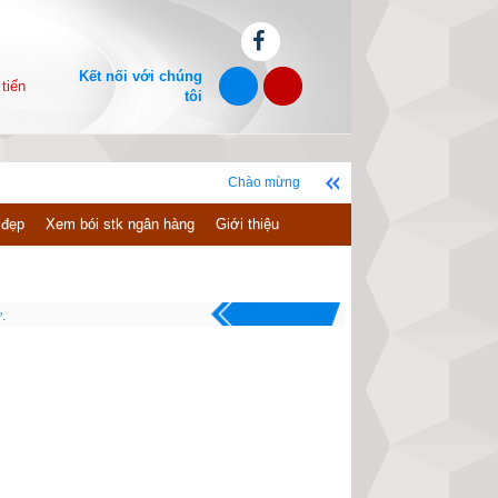
Kết nối với chúng
tiến
tôi
Chào mừng bạn đến với website xemvm.com, chúc bạn có 
 đẹp
Xem bói stk ngân hàng
Giới thiệu
.