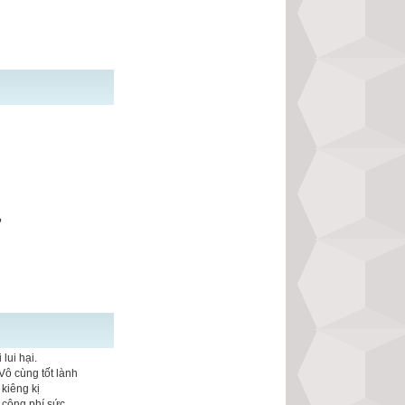
?
lui hại.
Vô cùng tốt lành
kiêng kị
 công phí sức