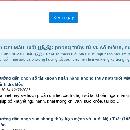
Xem ngày
n Chi Mậu Tuất (戊戌): phong thủy, tử vi, số mệnh, n
p Can Chi Mậu Tuất (戊戌): tử vi số mệnh tuổi Mậu Tuất, ngũ hành nạp âm 
c tuổi, màu sắc và phương hướng tốt xấu, việc nên làm và kiêng kỵ trong n
ướng dẫn chọn số tài khoản ngân hàng phong thủy hợp tuổi Mậu
ình địa Mộc
10:34 12/03/2023
ài viết này sẽ hướng dẫn chi tiết cách chọn số tài khoản ngân hàn
iúp bổ khuyết ngũ hành, khai thông khí vận, sức khỏe, tài lộc…
ướng dẫn chọn sim phong thủy hợp mệnh với tuổi Mậu Tuất (1958
ộc