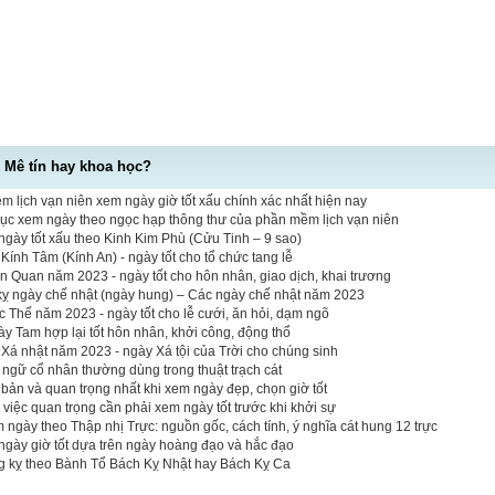
- Mê tín hay khoa học?
 lịch vạn niên xem ngày giờ tốt xấu chính xác nhất hiện nay
mục xem ngày theo ngọc hạp thông thư của phần mềm lịch vạn niên
gày tốt xấu theo Kinh Kim Phù (Cửu Tinh – 9 sao)
ính Tâm (Kính An) - ngày tốt cho tổ chức tang lễ
n Quan năm 2023 - ngày tốt cho hôn nhân, giao dịch, khai trương
 kỵ ngày chế nhật (ngày hung) – Các ngày chế nhật năm 2023
Thế năm 2023 - ngày tốt cho lễ cưới, ăn hỏi, dạm ngõ
y Tam hợp lại tốt hôn nhân, khởi công, động thổ
Xá nhật năm 2023 - ngày Xá tội của Trời cho chúng sinh
t ngữ cổ nhân thường dùng trong thuật trạch cát
bản và quan trọng nhất khi xem ngày đẹp, chọn giờ tốt
 việc quan trọng cần phải xem ngày tốt trước khi khởi sự
 ngày theo Thập nhị Trực: nguồn gốc, cách tính, ý nghĩa cát hung 12 trực
ngày giờ tốt dựa trên ngày hoàng đạo và hắc đạo
ng kỵ theo Bành Tổ Bách Kỵ Nhật hay Bách Kỵ Ca