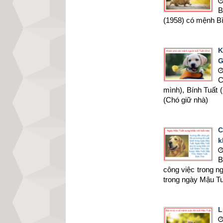
B
(1958) có mệnh Bì
K
G
C
mình), Bính Tuất 
(Chó giữ nhà)
C
k
B
công việc trong 
trong ngày Mậu Tu
L