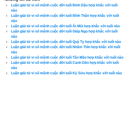
Luận giải tử vi số mệnh cuộc đời tuổi Đinh Dậu hợp khắc với tuổi
nào
Luận giải tử vi số mệnh cuộc đời tuổi Bính Thân hợp khắc với tuổi
Xem ngày
nào
Luận giải tử vi số mệnh cuộc đời tuổi Ất Mùi hợp khắc với tuổi nào
Luận giải tử vi số mệnh cuộc đời tuổi Giáp Ngọ hợp khắc với tuổi
nào
Luận giải tử vi số mệnh cuộc đời tuổi Quý Tỵ hợp khắc với tuổi nào
Mậu Tuất
 (
) là kết hợp thứ 35 trong hệ thống đánh số 
Can 
戊戌
Luận giải tử vi số mệnh cuộc đời tuổi Nhâm Thìn hợp khắc với tuổi
Chi
 của người Á Đông. Nó được kết hợp từ
Thiên can Mậu
nào
Luận giải tử vi số mệnh cuộc đời tuổi Tân Mão hợp khắc với tuổi nào
(Số thứ tự 5 - Dương Thổ) và
Địa chi Tuất
 (Số thứ tự 11 - 
Luận giải tử vi số mệnh cuộc đời tuổi Canh Dần hợp khắc với tuổi
Dương Thổ). Trong chu kỳ
bảng lục thập hoa giáp
 nó xuất 
nào
Luận giải tử vi số mệnh cuộc đời tuổi Kỷ Sửu hợp khắc với tuổi nào
hiện trước
Kỷ Hợi
 và sau 
Đinh Dậu
. Năm Mậu Tuất là các 
năm: 1778, 1838, 1898, 1958, 2018, 2078, 2138, 2198.
Mậu 
Tuất
 có ngũ hành niên mệnh (hay
ngũ hành nạp âm
) là Bình 
địa Mộc (
Cây đồng bằng
). “Bình địa” là đồng bằng, còn “Mộc” 
là cây, do đó Bình địa Mộc là Cây đồng bằng tức là những cây 
cối ở vùng đồng bằng, ám chỉ những loại cây thân mềm nên 
người có mệnh này tính tình ôn hòa, mềm dẻo, dễ gần nhưng 
nhiều khi yếu đuối, nhu nhược thiếu đi cá tính và màu sắc của 