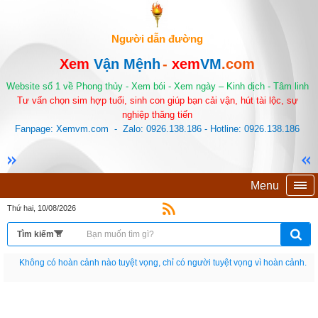
Người dẫn đường
Xem
Vận Mệnh
-
xem
VM
.com
Website số 1 về Phong thủy - Xem bói - Xem ngày – Kinh dịch - Tâm linh
Tư vấn chọn sim hợp tuổi, sinh con giúp bạn cải vận, hút tài lộc, sự
nghiệp thăng tiến
Fanpage: Xemvm.com - Zalo: 0926.138.186 - Hotline: 0926.138.186
Menu
Thứ hai, 10/08/2026
Nếu như không chịu học tập thì cho dù đi vạn dặm đường cũng chỉ là anh đưa
thư.