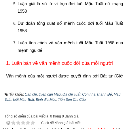
Luận giải lá số tử vi trọn đời tuổi Mậu Tuất nữ mạng 
1958
Dự đoán tổng quát số mệnh cuộc đời tuổi Mậu Tuất 
1958
Luận tính cách và vận mệnh tuổi Mậu Tuất 1958 qua 
mệnh ngũ đế
1. Luận bàn về vận mệnh cuộc đời của mỗi người
Vận mệnh của một người được quyết định bởi Bát tự (Giờ 
sinh – Ngày sinh – Tháng sinh – Năm sinh) hay còn gọi là Tứ 
trụ: Trụ giờ - Trụ ngày – Trụ tháng – Trụ năm. Vận mệnh tốt 
Từ khóa:
Can chi
,
thiên can Mậu
,
địa chi Tuất
,
Con nhà Thanh Ðế
,
Mậu
xấu của mỗi người cần phải tổng thể từ sinh vượng suy 
Tuất
,
tuổi Mậu Tuất
,
Bình địa Mộc
,
Tiến Sơn Chi Cẩu
nhược tới sự sắp bố trí thành tổ hợp của tứ trụ, chứ không chỉ 
coi một trụ nào đó làm chính. Vì vậy quan điểm năm tốt không 
Tổng số điểm của bài viết là: 0 trong 0 đánh giá
bằng tháng tốt, tháng tốt không bằng ngày tốt, ngày tốt không 
Click để đánh giá bài viết
bằng giờ tốt là phiến diện còn quan niệm năm sinh quyết định 