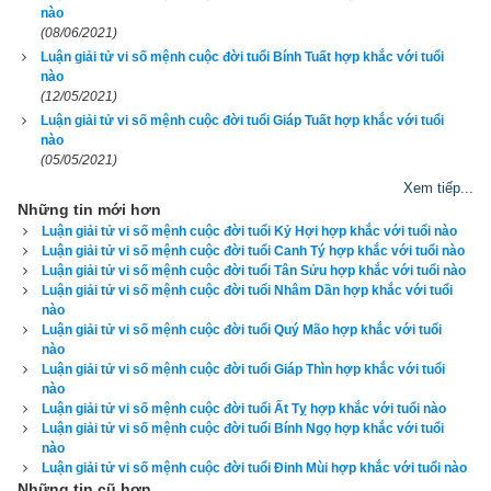
vạn niên còn dùng để Xem ngày giờ tốt xấu cho khởi sự các 
nào
(08/06/2021)
việc quan trọng như cưới xin, ăn hỏi, khai trương, ký kết hợp 
Luận giải tử vi số mệnh cuộc đời tuổi Bính Tuất hợp khắc với tuổi
đồng, nhậm chức, động thổ, khởi công, nhập trạch, chuyển 
nào
nhà, an táng…Xem lá số tử vi, lá số tứ trụ. Lịch vạn niên của
(12/05/2021)
Luận giải tử vi số mệnh cuộc đời tuổi Giáp Tuất hợp khắc với tuổi
xemvm.com
 không những giao diện đẹp, dễ sử dụng mà còn 
nào
luận giải chi tiết từng mục để độc giả hiểu và áp dụng vào thực 
(05/05/2021)
tế. Hãy thử một lần để cảm nhận sự khác biệt so với các 
Xem tiếp...
Những tin mới hơn
phần mềm lịch vạn niên khác.
Luận giải tử vi số mệnh cuộc đời tuổi Kỷ Hợi hợp khắc với tuổi nào
Luận giải tử vi số mệnh cuộc đời tuổi Canh Tý hợp khắc với tuổi nào
Luận giải tử vi số mệnh cuộc đời tuổi Tân Sửu hợp khắc với tuổi nào
Luận giải tử vi số mệnh cuộc đời tuổi Nhâm Dần hợp khắc với tuổi
nào
Lịch vạn niên - Chọn giờ tốt ngày đẹp
Luận giải tử vi số mệnh cuộc đời tuổi Quý Mão hợp khắc với tuổi
nào
Luận giải tử vi số mệnh cuộc đời tuổi Giáp Thìn hợp khắc với tuổi
nào
Ngày cần xem
Luận giải tử vi số mệnh cuộc đời tuổi Ất Tỵ hợp khắc với tuổi nào
Ngày khởi sự (DL)
Luận giải tử vi số mệnh cuộc đời tuổi Bính Ngọ hợp khắc với tuổi
nào
Giờ khởi sự
Luận giải tử vi số mệnh cuộc đời tuổi Đinh Mùi hợp khắc với tuổi nào
Những tin cũ hơn