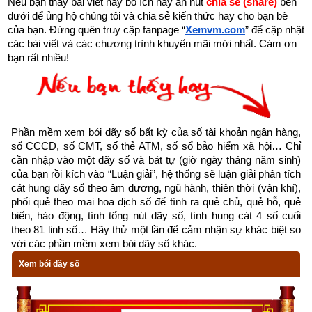
Nếu bạn thấy bài viết này bổ ích hãy ấn nút 
chia sẻ (share) 
bên 
dưới để ủng hộ chúng tôi và chia sẻ kiến thức hay cho bạn bè 
toàn bộ vận mệnh còn người thì lại càng sai lầm hơn nữa. 
của bạn. Đừng quên truy cập fanpage
“
Xemvm.com
” để cập nhật 
Vậy hiểu như thế nào mới lại đúng?
các bài viết và các chương trình khuyến mãi mới nhất. Cám ơn 
bạn rất nhiều!
Năm sinh trong tứ trụ
 như là gốc của cây, là móng của nhà 
là ngọn nguồn của nhân mệnh. Gốc khô thì cây chết, gốc có 
rễ cắm sâu thì lá xanh, nền rỗng thì nhà đổ, nền kiên cố thì 
nhà chắc chắn. Nguồn cạn kiệt thì mệnh tan; nguồn phong 
Phần mềm xem bói dãy số bất kỳ của số tài khoản ngân hàng, 
phú thì mệnh cường. Năm có vượng hay không, tốt hay 
số CCCD, số CMT, số thẻ ATM, số sổ bảo hiểm xã hội… Chỉ 
không phải xem xét 3 yếu tố:
cần nhập vào một dãy số và bát tự (giờ ngày tháng năm sinh) 
của bạn rồi kích vào “Luận giải”, hệ thống sẽ luận giải phân tích 
Một là phải xem nguyệt lệnh
cát hung dãy số theo âm dương, ngũ hành, thiên thời (vận khí), 
phối quẻ theo mai hoa dịch số để tính ra quẻ chủ, quẻ hỗ, quẻ 
Hai là xét mối quan hệ tương sinh, tương khắc giữa can và 
biến, hào động, tính tổng nút dãy số, tính hung cát 4 số cuối 
theo 81 linh số… Hãy thử một lần để cảm nhận sự khác biệt so 
chi
với các phần mềm xem bói dãy số khác.
Ba là xét tới mối quan hệ sinh khắc chế hóa của 3 trụ còn lại 
Xem bói dãy số
thì mới biết rõ được.
Tháng sinh trong tứ trụ 
giống như cành của cây, cành chắc 