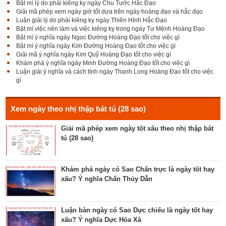
Bật mí lý do phải kiêng kỵ ngày Chu Tước Hắc Đạo
Bật mí Sao Đê tốt hay xấu – Tính chất và ý nghĩa
Giải mã phép xem ngày giờ tốt dựa trên ngày hoàng đạo và hắc đạo
Đê Thổ Lạc
Luận giải lý do phải kiêng kỵ ngày Thiên Hình Hắc Đạo
Bật mí việc nên làm và việc kiêng kỵ trong ngày Tư Mệnh Hoàng Đạo
Bật mí ý nghĩa ngày Ngọc Đường Hoàng Đạo tốt cho việc gì
Bật mí ý nghĩa ngày Kim Đường Hoàng Đạo tốt cho việc gì
Giải mã Sao Cang tốt hay xấu – Tính chất và ý
Giải mã ý nghĩa ngày Kim Quỹ Hoàng Đạo tốt cho việc gì
nghĩa Cang Kim long
Khám phá ý nghĩa ngày Minh Đường Hoàng Đạo tốt cho việc gì
Luận giải ý nghĩa và cách tính ngày Thanh Long Hoàng Đạo tốt cho việc
gì
Luận giải Sao Giác tốt hay xấu – Tính chất và ý
nghĩa Giác Mộc Giao
Xem ngày theo nhị thập bát tú (28 sao)
Giải mã phép xem ngày tốt xấu theo nhị thập bát
tú (28 sao)
Tìm hiểu về ngày Phổ hộ (Phả hộ, Hội hộ) tốt cho
hôn nhân, xuất hành, chữa bệnh
Khám phá ngày có Sao Chẩn trực là ngày tốt hay
xấu? Ý nghĩa Chẩn Thủy Dẫn
Tìm hiểu về ngày Phúc Sinh tốt cho tế lễ cầu
phúc, cầu tự, cầu thọ, cầu tài lộc
Luận bàn ngày có Sao Dực chiếu là ngày tốt hay
xấu? Ý nghĩa Dực Hỏa Xà