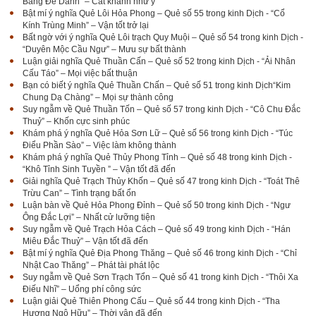
Bảng Đề Danh” – Cát khánh như ý
Bật mí ý nghĩa Quẻ Lôi Hỏa Phong – Quẻ số 55 trong kinh Dịch - “Cổ
Kính Trùng Minh” – Vận tốt trở lại
Bất ngờ với ý nghĩa Quẻ Lôi trạch Quy Muội – Quẻ số 54 trong kinh Dịch -
“Duyên Mộc Cầu Ngư” – Mưu sự bất thành
Luận giải nghĩa Quẻ Thuần Cấn – Quẻ số 52 trong kinh Dịch - “Ải Nhân
Cấu Táo” – Mọi việc bất thuận
Bạn có biết ý nghĩa Quẻ Thuần Chấn – Quẻ số 51 trong kinh Dịch“Kim
Chung Dạ Chàng” – Mọi sự thành công
Suy ngẫm về Quẻ Thuần Tốn – Quẻ số 57 trong kinh Dịch - “Cô Chu Đắc
Thuỷ” – Khốn cực sinh phúc
Khám phá ý nghĩa Quẻ Hỏa Sơn Lữ – Quẻ số 56 trong kinh Dịch - “Túc
Điểu Phần Sào” – Việc làm không thành
Khám phá ý nghĩa Quẻ Thủy Phong Tỉnh – Quẻ số 48 trong kinh Dịch -
“Khô Tỉnh Sinh Tuyền ” – Vận tốt đã đến
Giải nghĩa Quẻ Trạch Thủy Khốn – Quẻ số 47 trong kinh Dịch - “Toát Thê
Trừu Can” – Tình trạng bất ổn
Luận bàn về Quẻ Hỏa Phong Đỉnh – Quẻ số 50 trong kinh Dịch - “Ngư
Ông Đắc Lợi” – Nhất cử lưỡng tiện
Suy ngẫm về Quẻ Trạch Hỏa Cách – Quẻ số 49 trong kinh Dịch - “Hán
Miêu Đắc Thuỷ” – Vận tốt đã đến
Bật mí ý nghĩa Quẻ Địa Phong Thăng – Quẻ số 46 trong kinh Dịch - “Chỉ
Nhật Cao Thăng” – Phát tài phát lộc
Suy ngẫm về Quẻ Sơn Trạch Tổn – Quẻ số 41 trong kinh Dịch - “Thôi Xa
Điếu Nhĩ” – Uổng phí công sức
Luận giải Quẻ Thiên Phong Cấu – Quẻ số 44 trong kinh Dịch - “Tha
Hương Ngộ Hữu” – Thời vận đã đến