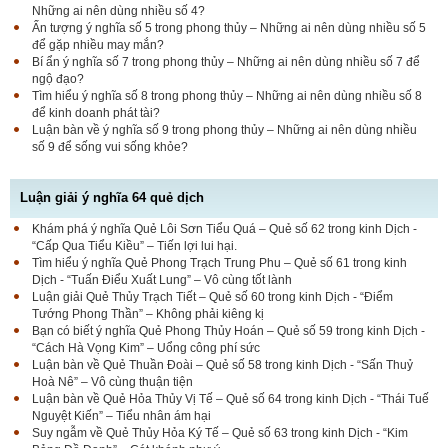
Những ai nên dùng nhiều số 4?
Ấn tượng ý nghĩa số 5 trong phong thủy – Những ai nên dùng nhiều số 5
để gặp nhiều may mắn?
Bí ẩn ý nghĩa số 7 trong phong thủy – Những ai nên dùng nhiều số 7 để
ngộ đạo?
Tìm hiểu ý nghĩa số 8 trong phong thủy – Những ai nên dùng nhiều số 8
để kinh doanh phát tài?
Luận bàn về ý nghĩa số 9 trong phong thủy – Những ai nên dùng nhiều
số 9 để sống vui sống khỏe?
Luận giải ý nghĩa 64 quẻ dịch
Khám phá ý nghĩa Quẻ Lôi Sơn Tiểu Quá – Quẻ số 62 trong kinh Dịch -
“Cấp Qua Tiểu Kiều” – Tiến lợi lui hại.
Tìm hiểu ý nghĩa Quẻ Phong Trạch Trung Phu – Quẻ số 61 trong kinh
Dịch - “Tuấn Điểu Xuất Lung” – Vô cùng tốt lành
Luận giải Quẻ Thủy Trạch Tiết – Quẻ số 60 trong kinh Dịch - “Điểm
Tướng Phong Thần” – Không phải kiêng kị
Bạn có biết ý nghĩa Quẻ Phong Thủy Hoán – Quẻ số 59 trong kinh Dịch -
“Cách Hà Vọng Kim” – Uổng công phí sức
Luận bàn về Quẻ Thuần Đoài – Quẻ số 58 trong kinh Dịch - “Sấn Thuỷ
Hoà Nê” – Vô cùng thuận tiện
Luận bàn về Quẻ Hỏa Thủy Vị Tế – Quẻ số 64 trong kinh Dịch - “Thái Tuế
Nguyệt Kiến” – Tiểu nhân ám hại
Suy ngẫm về Quẻ Thủy Hỏa Ký Tế – Quẻ số 63 trong kinh Dịch - “Kim