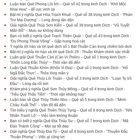
Luận bàn Quẻ Phong Lôi Ích – Quẻ số 42 trong kinh Dịch - “Khô Mộc
Khai Hoa” – Bĩ cực vinh lai
Bật mí ý nghĩa Quẻ Hỏa Trạch Khuê – Quẻ số 38 trong kinh Dịch - “Phán
Trư Mại Dương” – Long đong lận đận
Giải nghĩa Quẻ Thủy Sơn Kiển – Quẻ số 39 trong kinh Dịch - “Vũ Tuyết
Mãn Đồ” – Mưu sự không đúng
Bạn có biết ý nghĩa Quẻ Trạch Thiên Quải – Quẻ số 43 trong kinh Dịch -
“Du Phong Thoát Võng” – Gặp hung hoá cát
Ý nghĩa lời hào và lời quẻ dịch số 1 Bát Thuần Càn trong chiêm bói dịch
Bật mí ý nghĩa lời hào và lời quẻ Dịch 29 - Thuần Khảm chính xác nhất
Luận giải Quẻ Thuần Càn (Càn Vi Thiên) – Quẻ số 1 trong kinh Dịch -
“Khốn Long Đắc Thủy” – Thời vận đã đến
Luận Quẻ Thuần Khôn (Khôn Vi Địa) – Quẻ số 2 trong kinh Dịch - “Hổ
Ngã Đắc Thực” – Thỏa lòng mãn ý
Giải nghĩa Quẻ Thủy Lôi Truân – Quẻ số 3 trong kinh Dịch - “Loạn Ty Vô
Đầu” – Lòng dạ rối bời
Khám phá ý nghĩa Quẻ Sơn Thủy Mông – Quẻ số 4 trong kinh Dịch -
“Tiểu Quỷ Thâu Tiền” - “Thời vận không hay”
Luận bàn về Quẻ Thủy Thiên Nhu – Quẻ số 5 trong kinh Dịch - “Minh
Châu Xuất Thổ” – Vận tốt đã đến
Tìm hiểu ý nghĩa Quẻ Thiên Thủy Tụng – Quẻ số 6 trong kinh Dịch - “Nhị
Nhân Tranh Lộ” – Việc làm không thuận
Bạn có biết ý nghĩa Quẻ Địa Thủy Sư – Quẻ số 7 trong kinh Dịch - “Mã
Đáo Thành Công” – Mọi sự tốt đẹp
Giải nghĩa Quẻ Thủy Địa Tỷ – Quẻ số 8 trong kinh Dịch - “Thuyền Đắc
Thuận Phong” – Việc gì cũng lợi