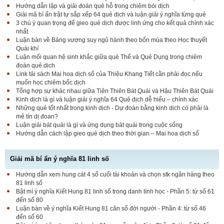
Hướng dẫn lập và giải đoán quẻ hỗ trong chiêm bói dịch
Giải mã bí ấn trật tự sắp xếp 64 quẻ dịch và luận giải ý nghĩa từng quẻ
3 chú ý quan trọng để gieo quẻ dịch được linh ứng cho kết quả chính xác
nhất
Luận bàn về Bảng vượng suy ngũ hành theo bốn mùa theo Học thuyết
Quái khí
Luận mối quan hệ sinh khắc giữa quẻ Thể và Quẻ Dụng trong chiêm
đoán quẻ dịch
Link tải sách Mai hoa dịch số của Thiệu Khang Tiết cần phải đọc nếu
muốn học chiêm bốc dịch
Tổng hợp sự khác nhau giữa Tiên Thiên Bát Quái và Hậu Thiên Bát Quái
Kinh dịch là gì và luận giải ý nghĩa 64 Quẻ dịch dễ hiểu – chính xác
Những quẻ tốt nhất trong kinh dịch - Dự đoán bằng kinh dịch có phải là
mê tín dị đoan?
Luận giải bát quái là gì và ứng dụng bát quái trong cuộc sống
Hướng dẫn cách lập gieo quẻ dịch theo thời gian – Mai hoa dịch số
Giải mã bí ẩn ý nghĩa 81 linh số
Hướng dẫn xem hung cát 4 số cuối tài khoản và chọn stk ngân hàng theo
81 linh số
Bật mí ý nghĩa Kiết Hung 81 linh số trong danh tính học - Phần 5: từ số 61
đến số 80
Luận bàn về ý nghĩa Kiết Hung 81 căn số đời người - Phần 4: từ số 46
đến số 60