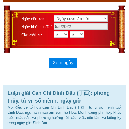
Ngày cần xem
Ngày khởi sự (DL)
Giờ khởi sự
Xem ngày
Luận giải Can Chi Đinh Dậu (丁酉): phong
thủy, tử vi, số mệnh, ngày giờ
Mọi điều về tổ hợp Can Chi Đinh Dậu (丁酉): tử vi số mệnh tuổi
Đinh Dậu, ngũ hành nạp âm Sơn hạ Hỏa, Mệnh Cung phi, hợp khắc
tuổi, màu sắc và phương hướng tốt xấu, việc nên làm và kiêng kỵ
trong ngày giờ Đinh Dậu