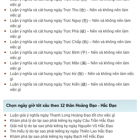
việc gì
Luận ý nghĩa và cát hung ngày Trực Thu (收) – Nên và không nên làm
việc gì
Luận ý nghĩa và cát hung ngày Trực Nguy (危) – Nên và không nên làm
việc gì
Luận ý nghĩa và cát hung ngày Trực Phá (破) – Nên và không nên làm
việc gì
Luận ý nghĩa và cát hung ngày Trực Chấp (執) – Nên và không nên làm
việc gì
Luận ý nghĩa và cát hung ngày Trực Bình (平) – Nên và không nên làm
việc gì
Luận ý nghĩa và cát hung ngày Trực Mãn (滿) – Nên và không nên làm
việc gì
Luận ý nghĩa và cát hung ngày Trực trừ (除) – Nên và không nên làm việc
gì
Luận ý nghĩa và cát hung ngày Trực Kiến (建) – Nên và không nên làm
việc gì
Chọn ngày giờ tốt xấu theo 12 thần Hoàng Đạo - Hắc Đạo
Luận giải ý nghĩa ngày Thanh Long Hoàng Đạo tốt cho việc gì
Luận bàn Sao Phòng tốt hay xấu – Tính chất và ý
Khám phá lý do tại sao phải kiêng kỵ ngày Câu Trần Hắc Đạo
nghĩa Phòng Nhật Thố
Giải mã lý do tại sao phải kiêng kỵ ngày Nguyên Vũ Hắc Đạo
Tìm hiểu lý do tại sao phải kiêng kỵ ngày Thiên Lao Hắc Đạo
Khám phá tại sao phải kiêng kỵ ngày Bạch Hổ Hắc Đạo