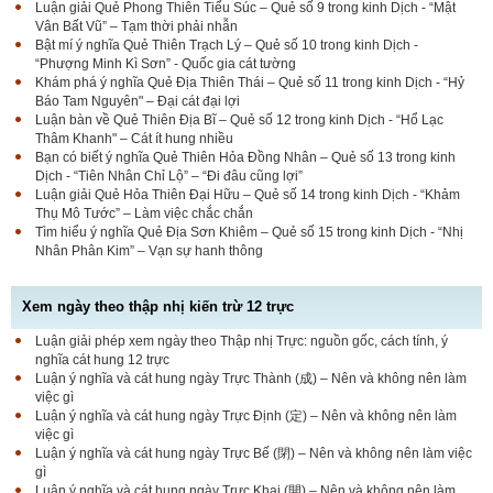
Luận giải Quẻ Phong Thiên Tiểu Súc – Quẻ số 9 trong kinh Dịch - “Mật
Vân Bất Vũ” – Tạm thời phải nhẫn
Bật mí ý nghĩa Quẻ Thiên Trạch Lý – Quẻ số 10 trong kinh Dịch -
“Phượng Minh Kì Sơn” - Quốc gia cát tường
Khám phá ý nghĩa Quẻ Địa Thiên Thái – Quẻ số 11 trong kinh Dịch - “Hỷ
Báo Tam Nguyên" – Đại cát đại lợi
Luận bàn về Quẻ Thiên Địa Bĩ – Quẻ số 12 trong kinh Dịch - “Hổ Lạc
Thâm Khanh" – Cát ít hung nhiều
Bạn có biết ý nghĩa Quẻ Thiên Hỏa Đồng Nhân – Quẻ số 13 trong kinh
Dịch - “Tiên Nhân Chỉ Lộ” – “Đi đâu cũng lợi”
Luận giải Quẻ Hỏa Thiên Đại Hữu – Quẻ số 14 trong kinh Dịch - “Khảm
Thụ Mô Tước” – Làm việc chắc chắn
Tìm hiểu ý nghĩa Quẻ Địa Sơn Khiêm – Quẻ số 15 trong kinh Dịch - “Nhị
Nhân Phân Kim” – Vạn sự hanh thông
Xem ngày theo thập nhị kiến trừ 12 trực
Luận giải phép xem ngày theo Thập nhị Trực: nguồn gốc, cách tính, ý
nghĩa cát hung 12 trực
Luận ý nghĩa và cát hung ngày Trực Thành (成) – Nên và không nên làm
việc gì
Luận ý nghĩa và cát hung ngày Trực Định (定) – Nên và không nên làm
việc gì
Luận ý nghĩa và cát hung ngày Trực Bế (閉) – Nên và không nên làm việc
gì
Luận ý nghĩa và cát hung ngày Trực Khai (開) – Nên và không nên làm