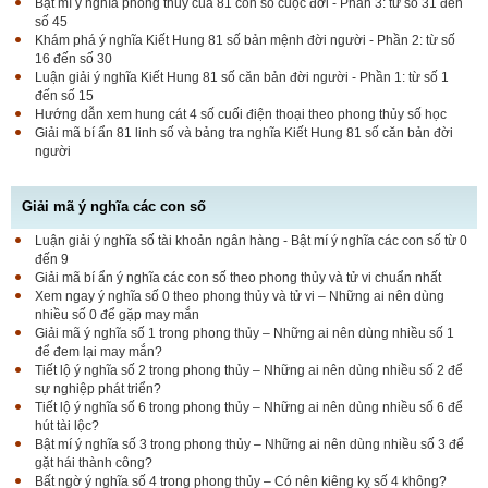
Bật mí ý nghĩa phong thủy của 81 con số cuộc đời - Phần 3: từ số 31 đến
số 45
Khám phá ý nghĩa Kiết Hung 81 số bản mệnh đời người - Phần 2: từ số
16 đến số 30
Luận giải ý nghĩa Kiết Hung 81 số căn bản đời người - Phần 1: từ số 1
đến số 15
Hướng dẫn xem hung cát 4 số cuối điện thoại theo phong thủy số học
Giải mã bí ẩn 81 linh số và bảng tra nghĩa Kiết Hung 81 số căn bản đời
người
Giải mã ý nghĩa các con số
Luận giải ý nghĩa số tài khoản ngân hàng - Bật mí ý nghĩa các con số từ 0
đến 9
Giải mã bí ẩn ý nghĩa các con số theo phong thủy và tử vi chuẩn nhất
Xem ngay ý nghĩa số 0 theo phong thủy và tử vi – Những ai nên dùng
nhiều số 0 để gặp may mắn
Giải mã ý nghĩa số 1 trong phong thủy – Những ai nên dùng nhiều số 1
để đem lại may mắn?
Tiết lộ ý nghĩa số 2 trong phong thủy – Những ai nên dùng nhiều số 2 để
sự nghiệp phát triển?
Tiết lộ ý nghĩa số 6 trong phong thủy – Những ai nên dùng nhiều số 6 để
hút tài lộc?
Bật mí ý nghĩa số 3 trong phong thủy – Những ai nên dùng nhiều số 3 để
gặt hái thành công?
Bất ngờ ý nghĩa số 4 trong phong thủy – Có nên kiêng kỵ số 4 không?