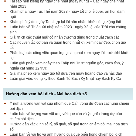
Tại sao nên kiêng kỵ ngày chế nhật (ngày hung) – Các ngày chế nhật
năm 2023
Khám phá ngày Tục Thế năm 2023 - ngày tốt cho lễ cưới, ăn hỏi, dạm
ngõ
Khám phá lý do ngày Tam hợp lại tốt hôn nhân, khởi công, động thổ
Luận bàn về Thiên Xá nhật năm 2023 - ngày Xá tội của Trời cho chúng
sinh
Giải thích các thuật ngữ cổ nhân thường dùng trong thuật trạch cát
Các nguyên tắc cơ bản và quan trọng nhất khi xem ngày đẹp, chọn giờ
tốt
Phân loại các công việc quan trọng cần phải xem ngày tốt trước khi khởi
sự
Luận giải phép xem ngày theo Thập nhị Trực: nguồn gốc, cách tính, ý
nghĩa cát hung 12 trực
Giải mã phép xem ngày giờ tốt dựa trên ngày hoàng đạo và hắc đạo
Luận giải việc kiêng kỵ theo Bành Tổ Bách Kỵ Nhật hay Bách Kỵ Ca
Hướng dẫn xem bói dịch - Mai hoa dịch số
Ý nghĩa tượng vạn vật của nhóm quẻ Cấn trong dự đoán cát hung chiêm
bói dịch
Luận bàn về tượng vạn vật ứng với quẻ càn và ý nghĩa trong dự báo
chiêm bói dịch
Hướng dẫn xác định số lý, số quái, số quẻ trong chiêm bói mai hoa dịch
số
Luận bàn về vai trò và ảnh hưởng của quẻ biến trong chiêm bói dịch