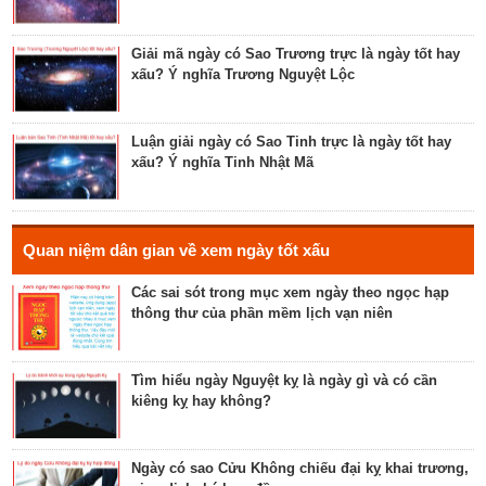
Luận bàn về ngày Ích Hậu năm 2023 - ngày tốt cho
lễ cưới, khởi công, tu tạo nhà cửa
Giải mã ngày có Sao Trương trực là ngày tốt hay
xấu? Ý nghĩa Trương Nguyệt Lộc
Luận bàn về ngày Thánh Tâm năm 2023 - ngày tốt
cho tế lễ, cầu phúc
Luận giải ngày có Sao Tinh trực là ngày tốt hay
xấu? Ý nghĩa Tinh Nhật Mã
Luận bàn về ngày Thiên Mã năm 2023 - ngày tốt
cho xuất hành, giao dịch, cầu tài lộc
Hé lộ ngày có Sao Liễu trực là ngày tốt hay xấu? Ý
Quan niệm dân gian về xem ngày tốt xấu
nghĩa Liễu Thổ Chương
Các sai sót trong mục xem ngày theo ngọc hạp
thông thư của phần mềm lịch vạn niên
Luận bàn ngày có Sao Quỷ chiếu là ngày tốt hay
xấu? Ý nghĩa Quỷ Kim Dương
Tìm hiểu ngày Nguyệt kỵ là ngày gì và có cần
kiêng kỵ hay không?
Bật mí ngày có Sao Tỉnh chiếu là ngày tốt hay
ngày xấu? Ý nghĩa Tỉnh Mộc Hãn
Ngày có sao Cửu Không chiếu đại kỵ khai trương,