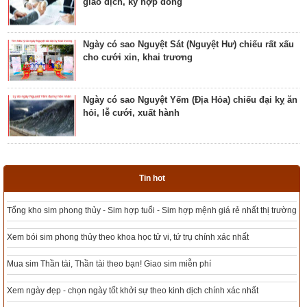
giao dịch, ký hợp đồng
Giải mã ngày có Sao Sâm chiếu là ngày tốt hay
ngày xấu? Ý nghĩa Sâm Thủy Viên
Ngày có sao Nguyệt Sát (Nguyệt Hư) chiếu rất xấu
cho cưới xin, khai trương
Khám phá ngày có Sao Chủy là ngày tốt hay ngày
xấu? Ý nghĩa Chủy Hỏa Hầu
Ngày có sao Nguyệt Yếm (Địa Hỏa) chiếu đại kỵ ăn
hỏi, lễ cưới, xuất hành
Luận giải ngày có Sao Tất chiếu là ngày tốt hay
ngày xấu? Ý nghĩa Tất Nguyệt Ô
Ngày có sao Nguyệt Hỏa (Nguyệt Hại) trực rất xấu
cho cưới hỏi, giao dịch, khai trương
Giải mã ngày có Sao Mão chiếu là ngày tốt hay
Tin hot
xấu? Ý nghĩa Mão Nhật Kê
Tổng kho sim phong thủy - Sim hợp tuổi - Sim hợp mệnh giá rẻ nhất thị trường
Ngày có sao xấu Thiên Tặc trực chiếu đại kỵ xuất
hành, khai trương
Luận bàn ngày có Sao Vị chiếu là ngày tốt hay
Xem bói sim phong thủy theo khoa học tử vi, tứ trụ chính xác nhất
xấu? Ý nghĩa Vị Thổ Trĩ
Mua sim Thần tài, Thần tài theo bạn! Giao sim miễn phí
Ngày có sao Thổ phù (Thổ phủ) chiếu đại kỵ khởi
công, động thổ, mai táng
Bật mí ngày có Sao Lâu là ngày tốt hay xấu? Ý
Xem ngày đẹp - chọn ngày tốt khởi sự theo kinh dịch chính xác nhất
nghĩa Lâu Kim Cẩu