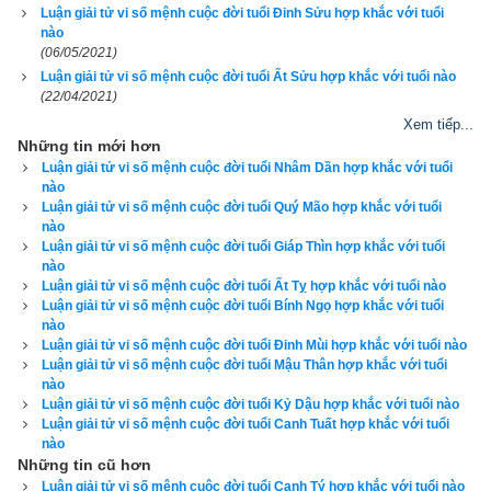
vạn niên còn dùng để Xem ngày giờ tốt xấu cho khởi sự các 
Luận giải tử vi số mệnh cuộc đời tuổi Đinh Sửu hợp khắc với tuổi
nào
việc quan trọng như cưới xin, ăn hỏi, khai trương, ký kết hợp 
(06/05/2021)
đồng, nhậm chức, động thổ, khởi công, nhập trạch, chuyển 
Luận giải tử vi số mệnh cuộc đời tuổi Ất Sửu hợp khắc với tuổi nào
nhà, an táng…Xem lá số tử vi, lá số tứ trụ. Lịch vạn niên của
(22/04/2021)
xemvm.com
 không những giao diện đẹp, dễ sử dụng mà còn 
Xem tiếp...
Những tin mới hơn
luận giải chi tiết từng mục để độc giả hiểu và áp dụng vào thực 
Luận giải tử vi số mệnh cuộc đời tuổi Nhâm Dần hợp khắc với tuổi
tế. Hãy thử một lần để cảm nhận sự khác biệt so với các 
nào
Luận giải tử vi số mệnh cuộc đời tuổi Quý Mão hợp khắc với tuổi
phần mềm lịch vạn niên khác.
nào
Luận giải tử vi số mệnh cuộc đời tuổi Giáp Thìn hợp khắc với tuổi
nào
Luận giải tử vi số mệnh cuộc đời tuổi Ất Tỵ hợp khắc với tuổi nào
Luận giải tử vi số mệnh cuộc đời tuổi Bính Ngọ hợp khắc với tuổi
Lịch vạn niên - Chọn giờ tốt ngày đẹp
nào
Luận giải tử vi số mệnh cuộc đời tuổi Đinh Mùi hợp khắc với tuổi nào
Luận giải tử vi số mệnh cuộc đời tuổi Mậu Thân hợp khắc với tuổi
nào
Ngày cần xem
Luận giải tử vi số mệnh cuộc đời tuổi Kỷ Dậu hợp khắc với tuổi nào
Luận giải tử vi số mệnh cuộc đời tuổi Canh Tuất hợp khắc với tuổi
Ngày khởi sự (DL)
nào
Giờ khởi sự
Những tin cũ hơn
Luận giải tử vi số mệnh cuộc đời tuổi Canh Tý hợp khắc với tuổi nào