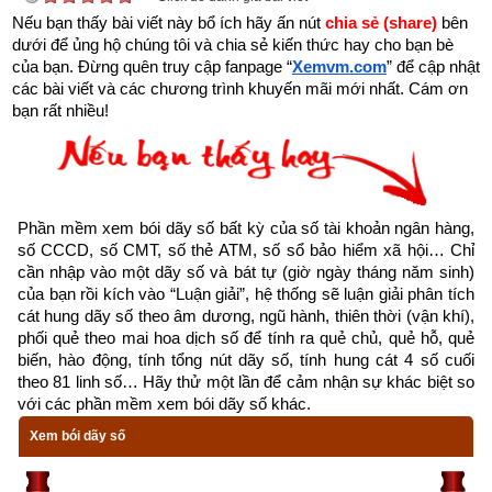
Nếu bạn thấy bài viết này bổ ích hãy ấn nút 
chia sẻ (share) 
bên 
toàn bộ vận mệnh còn người thì lại càng sai lầm hơn nữa. 
dưới để ủng hộ chúng tôi và chia sẻ kiến thức hay cho bạn bè 
Vậy hiểu như thế nào mới lại đúng?
của bạn. Đừng quên truy cập fanpage
“
Xemvm.com
” để cập nhật 
các bài viết và các chương trình khuyến mãi mới nhất. Cám ơn 
Năm sinh trong tứ trụ
 như là gốc của cây, là móng của nhà 
bạn rất nhiều!
là ngọn nguồn của nhân mệnh. Gốc khô thì cây chết, gốc có 
rễ cắm sâu thì lá xanh, nền rỗng thì nhà đổ, nền kiên cố thì 
nhà chắc chắn. Nguồn cạn kiệt thì mệnh tan; nguồn phong 
phú thì mệnh cường. Năm có vượng hay không, tốt hay 
Phần mềm xem bói dãy số bất kỳ của số tài khoản ngân hàng, 
không phải xem xét 3 yếu tố:
số CCCD, số CMT, số thẻ ATM, số sổ bảo hiểm xã hội… Chỉ 
cần nhập vào một dãy số và bát tự (giờ ngày tháng năm sinh) 
Một là phải xem nguyệt lệnh
của bạn rồi kích vào “Luận giải”, hệ thống sẽ luận giải phân tích 
cát hung dãy số theo âm dương, ngũ hành, thiên thời (vận khí), 
Hai là xét mối quan hệ tương sinh, tương khắc giữa can và 
phối quẻ theo mai hoa dịch số để tính ra quẻ chủ, quẻ hỗ, quẻ 
biến, hào động, tính tổng nút dãy số, tính hung cát 4 số cuối 
chi
theo 81 linh số… Hãy thử một lần để cảm nhận sự khác biệt so 
với các phần mềm xem bói dãy số khác.
Ba là xét tới mối quan hệ sinh khắc chế hóa của 3 trụ còn lại 
Xem bói dãy số
thì mới biết rõ được.
Tháng sinh trong tứ trụ 
giống như cành của cây, cành chắc 