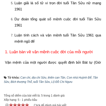
Luận giải lá số tử vi trọn đời tuổi Tân Sửu nữ mạng 
1961
Dự đoán tổng quát số mệnh cuộc đời tuổi Tân Sửu 
1961
Luận tính cách và vận mệnh tuổi Tân Sửu 1961 qua 
mệnh ngũ đế
1. Luận bàn về vận mệnh cuộc đời của mỗi người
Vận mệnh của một người được quyết định bởi Bát tự (Giờ 
sinh – Ngày sinh – Tháng sinh – Năm sinh) hay còn gọi là Tứ 
trụ: Trụ giờ - Trụ ngày – Trụ tháng – Trụ năm. Vận mệnh tốt 
Từ khóa:
Can chi
,
địa chi Sửu
,
thiên can Tân
,
Con nhà Huỳnh Ðế
,
Tân
xấu của mỗi người cần phải tổng thể từ sinh vượng suy 
Sửu
,
Bích thượng Thổ
,
tuổi Tân Sửu
,
Lộ Đồ Chi Ngưu
nhược tới sự sắp bố trí thành tổ hợp của tứ trụ, chứ không chỉ 
coi một trụ nào đó làm chính. Vì vậy quan điểm năm tốt không 
Tổng số điểm của bài viết là: 5 trong 1 đánh giá
bằng tháng tốt, tháng tốt không bằng ngày tốt, ngày tốt không 
Xếp hạng:
5
-
1
phiếu bầu
bằng giờ tốt là phiến diện còn quan niệm năm sinh quyết định 
Click để đánh giá bài viết