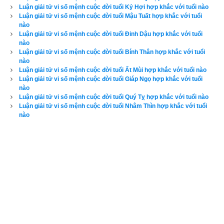
Luận giải tử vi số mệnh cuộc đời tuổi Kỷ Hợi hợp khắc với tuổi nào
Luận giải tử vi số mệnh cuộc đời tuổi Mậu Tuất hợp khắc với tuổi
nào
Xem ngày
Luận giải tử vi số mệnh cuộc đời tuổi Đinh Dậu hợp khắc với tuổi
nào
Luận giải tử vi số mệnh cuộc đời tuổi Bính Thân hợp khắc với tuổi
nào
Luận giải tử vi số mệnh cuộc đời tuổi Ất Mùi hợp khắc với tuổi nào
Tân Sửu
 (
) là kết hợp thứ 38 trong hệ thống đánh số 
Can 
辛丑
Luận giải tử vi số mệnh cuộc đời tuổi Giáp Ngọ hợp khắc với tuổi
nào
Chi
 của người Á Đông. Nó được kết hợp từ
Thiên can Tân
Luận giải tử vi số mệnh cuộc đời tuổi Quý Tỵ hợp khắc với tuổi nào
(Số thứ tự 8 - Âm Kim) và
Địa chi Sửu
 (Số thứ tự 2 - Âm 
Luận giải tử vi số mệnh cuộc đời tuổi Nhâm Thìn hợp khắc với tuổi
Thổ). Trong chu kỳ
bảng lục thập hoa giáp
 nó xuất hiện trước 
nào
Nhâm Dần và sau 
Canh Tý
. Năm Tân Sửu là các năm: 1781, 
1841, 1901, 1961, 2021, 2081, 2141, 2201. Can Tân hành Kim 
được chi Sửu hành Thổ sinh. Quá trình sinh ngược như vậy 
không tốt bằng Canh Tý, thế nhưng cuộc sống hay gặp may 
mắn.
Tân Sửu
 có ngũ hành niên mệnh (hay
ngũ hành nạp âm
) 
là Bích thượng Thổ (
Đất trên tường
). “Bích” ở đây là bức 
tường, “Thượng” là trên, còn “Thổ” là đất, do đó Bích thượng 
Thổ là Đất trên tường tức là đất trên tường thành, có tác dụng 