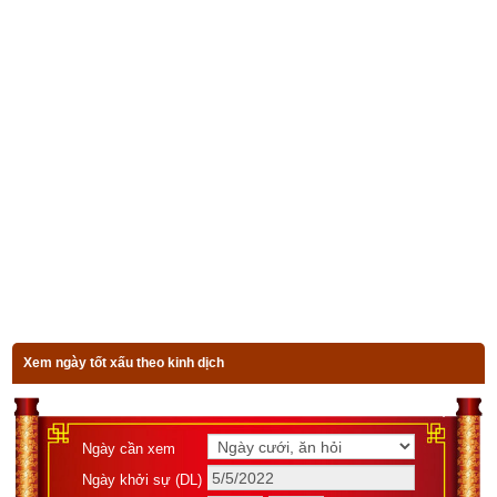
che chắn mưa nắng, trộm cướp để con người có một cuộc 
sống bình yên và an toàn. Bùn nhuyễn mềm muốn trát thành 
vách thì phải tựa vào kèo cột phên, thiếu chỗ tựa khó thành 
vách tường. Bởi thế những người mạng Bích Thượng Thổ 
phải tựa vào người mà thành sự, làm quản lí, làm kẻ thừa 
hành tốt, đứng ngồi chủ dễ thất bại. Độc giả tìm hiểu sâu hơn 
về mệnh
Bích thượng Thổ
 qua bài viết sau đây: 
“
Luận giải chi 
tiết về tính cách, công việc, tình duyên, xung khắc mệnh Bích 
thượng Thổ (Đất trên tường)
”
Đa số độc giả hiện nay đều không am hiểu về phong thủy cứ 
nghĩ là mình có mệnh Bích thượng Thổ thì cơ thể toàn là ngũ 
hành Thổ và cần dùng ngũ hành Hỏa để bổ trợ vì Hỏa sinh 
Xem ngày tốt xấu theo kinh dịch
Thổ nhưng thực tế không đơn giản như vậy. Như đã nói ở trên 
vận mệnh của một người được quyết định bởi Bát tự (Giờ 
sinh – Ngày sinh – Tháng sinh – Năm sinh) đó là bởi vì tại một 
Ngày cần xem
thời điểm bất kỳ thì khí ngũ hành ở thời điểm đó gồm các ngũ 
Ngày khởi sự (DL)