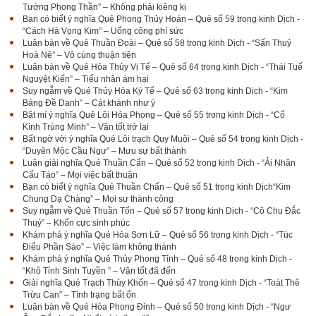
Tướng Phong Thần” – Không phải kiêng kị
Bạn có biết ý nghĩa Quẻ Phong Thủy Hoán – Quẻ số 59 trong kinh Dịch -
“Cách Hà Vọng Kim” – Uổng công phí sức
Luận bàn về Quẻ Thuần Đoài – Quẻ số 58 trong kinh Dịch - “Sấn Thuỷ
Hoà Nê” – Vô cùng thuận tiện
Luận bàn về Quẻ Hỏa Thủy Vị Tế – Quẻ số 64 trong kinh Dịch - “Thái Tuế
Nguyệt Kiến” – Tiểu nhân ám hại
Suy ngẫm về Quẻ Thủy Hỏa Ký Tế – Quẻ số 63 trong kinh Dịch - “Kim
Bảng Đề Danh” – Cát khánh như ý
Bật mí ý nghĩa Quẻ Lôi Hỏa Phong – Quẻ số 55 trong kinh Dịch - “Cổ
Kính Trùng Minh” – Vận tốt trở lại
Bất ngờ với ý nghĩa Quẻ Lôi trạch Quy Muội – Quẻ số 54 trong kinh Dịch -
“Duyên Mộc Cầu Ngư” – Mưu sự bất thành
Luận giải nghĩa Quẻ Thuần Cấn – Quẻ số 52 trong kinh Dịch - “Ải Nhân
Cấu Táo” – Mọi việc bất thuận
Bạn có biết ý nghĩa Quẻ Thuần Chấn – Quẻ số 51 trong kinh Dịch“Kim
Chung Dạ Chàng” – Mọi sự thành công
Suy ngẫm về Quẻ Thuần Tốn – Quẻ số 57 trong kinh Dịch - “Cô Chu Đắc
Thuỷ” – Khốn cực sinh phúc
Khám phá ý nghĩa Quẻ Hỏa Sơn Lữ – Quẻ số 56 trong kinh Dịch - “Túc
Điểu Phần Sào” – Việc làm không thành
Khám phá ý nghĩa Quẻ Thủy Phong Tỉnh – Quẻ số 48 trong kinh Dịch -
“Khô Tỉnh Sinh Tuyền ” – Vận tốt đã đến
Giải nghĩa Quẻ Trạch Thủy Khốn – Quẻ số 47 trong kinh Dịch - “Toát Thê
Trừu Can” – Tình trạng bất ổn
Luận bàn về Quẻ Hỏa Phong Đỉnh – Quẻ số 50 trong kinh Dịch - “Ngư