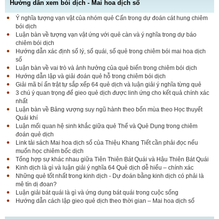
Hướng dẫn xem bói dịch - Mai hoa dịch số
Ý nghĩa tượng vạn vật của nhóm quẻ Cấn trong dự đoán cát hung chiêm
bói dịch
Luận bàn về tượng vạn vật ứng với quẻ càn và ý nghĩa trong dự báo
chiêm bói dịch
Hướng dẫn xác định số lý, số quái, số quẻ trong chiêm bói mai hoa dịch
số
Luận bàn về vai trò và ảnh hưởng của quẻ biến trong chiêm bói dịch
Hướng dẫn lập và giải đoán quẻ hỗ trong chiêm bói dịch
Giải mã bí ấn trật tự sắp xếp 64 quẻ dịch và luận giải ý nghĩa từng quẻ
3 chú ý quan trọng để gieo quẻ dịch được linh ứng cho kết quả chính xác
nhất
Luận bàn về Bảng vượng suy ngũ hành theo bốn mùa theo Học thuyết
Quái khí
Luận mối quan hệ sinh khắc giữa quẻ Thể và Quẻ Dụng trong chiêm
đoán quẻ dịch
Link tải sách Mai hoa dịch số của Thiệu Khang Tiết cần phải đọc nếu
muốn học chiêm bốc dịch
Tổng hợp sự khác nhau giữa Tiên Thiên Bát Quái và Hậu Thiên Bát Quái
Kinh dịch là gì và luận giải ý nghĩa 64 Quẻ dịch dễ hiểu – chính xác
Những quẻ tốt nhất trong kinh dịch - Dự đoán bằng kinh dịch có phải là
mê tín dị đoan?
Luận giải bát quái là gì và ứng dụng bát quái trong cuộc sống
Hướng dẫn cách lập gieo quẻ dịch theo thời gian – Mai hoa dịch số