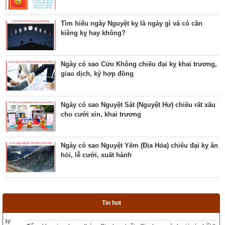
xấu? Ý nghĩa Quỷ Kim Dương
Tìm hiểu ngày Nguyệt kỵ là ngày gì và có cần
kiêng kỵ hay không?
Bật mí ngày có Sao Tỉnh chiếu là ngày tốt hay
ngày xấu? Ý nghĩa Tỉnh Mộc Hãn
Ngày có sao Cửu Không chiếu đại kỵ khai trương,
giao dịch, ký hợp đồng
Giải mã ngày có Sao Sâm chiếu là ngày tốt hay
ngày xấu? Ý nghĩa Sâm Thủy Viên
Ngày có sao Nguyệt Sát (Nguyệt Hư) chiếu rất xấu
cho cưới xin, khai trương
Khám phá ngày có Sao Chủy là ngày tốt hay ngày
xấu? Ý nghĩa Chủy Hỏa Hầu
Ngày có sao Nguyệt Yếm (Địa Hỏa) chiếu đại kỵ ăn
hỏi, lễ cưới, xuất hành
Luận giải ngày có Sao Tất chiếu là ngày tốt hay
ngày xấu? Ý nghĩa Tất Nguyệt Ô
Ngày có sao Nguyệt Hỏa (Nguyệt Hại) trực rất xấu
cho cưới hỏi, giao dịch, khai trương
Giải mã ngày có Sao Mão chiếu là ngày tốt hay
Tin hot
xấu? Ý nghĩa Mão Nhật Kê