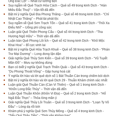
Ông Đắc Lợi” – Nhất cử lưỡng tiện
Suy ngẫm về Quẻ Trạch Hỏa Cách – Quẻ số 49 trong kinh Dịch - “Hán
Miêu Đắc Thuỷ” – Vận tốt đã đến
Bật mí ý nghĩa Quẻ Địa Phong Thăng – Quẻ số 46 trong kinh Dịch - “Chỉ
Nhật Cao Thăng” – Phát tài phát lộc
Suy ngẫm về Quẻ Sơn Trạch Tổn – Quẻ số 41 trong kinh Dịch - “Thôi Xa
Điếu Nhĩ” – Uổng phí công sức
Luận giải Quẻ Thiên Phong Cấu – Quẻ số 44 trong kinh Dịch - “Tha
Hương Ngộ Hữu” – Thời vận đã đến
Luận bàn Quẻ Phong Lôi Ích – Quẻ số 42 trong kinh Dịch - “Khô Mộc
Khai Hoa” – Bĩ cực vinh lai
Bật mí ý nghĩa Quẻ Hỏa Trạch Khuê – Quẻ số 38 trong kinh Dịch - “Phán
Trư Mại Dương” – Long đong lận đận
Giải nghĩa Quẻ Thủy Sơn Kiển – Quẻ số 39 trong kinh Dịch - “Vũ Tuyết
Mãn Đồ” – Mưu sự không đúng
Bạn có biết ý nghĩa Quẻ Trạch Thiên Quải – Quẻ số 43 trong kinh Dịch -
“Du Phong Thoát Võng” – Gặp hung hoá cát
Ý nghĩa lời hào và lời quẻ dịch số 1 Bát Thuần Càn trong chiêm bói dịch
Bật mí ý nghĩa lời hào và lời quẻ Dịch 29 - Thuần Khảm chính xác nhất
Luận giải Quẻ Thuần Càn (Càn Vi Thiên) – Quẻ số 1 trong kinh Dịch -
“Khốn Long Đắc Thủy” – Thời vận đã đến
Luận Quẻ Thuần Khôn (Khôn Vi Địa) – Quẻ số 2 trong kinh Dịch - “Hổ
Ngã Đắc Thực” – Thỏa lòng mãn ý
Giải nghĩa Quẻ Thủy Lôi Truân – Quẻ số 3 trong kinh Dịch - “Loạn Ty Vô
Đầu” – Lòng dạ rối bời
Khám phá ý nghĩa Quẻ Sơn Thủy Mông – Quẻ số 4 trong kinh Dịch -
“Tiểu Quỷ Thâu Tiền” - “Thời vận không hay”