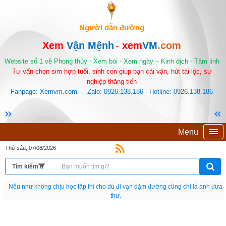
Người dẫn đường
Xem
Vận Mệnh
-
xem
VM
.com
Website số 1 về Phong thủy - Xem bói - Xem ngày – Kinh dịch - Tâm linh
Tư vấn chọn sim hợp tuổi, sinh con giúp bạn cải vận, hút tài lộc, sự
nghiệp thăng tiến
Fanpage: Xemvm.com - Zalo: 0926.138.186 - Hotline: 0926.138.186
Menu
Thứ sáu, 07/08/2026
Nếu như không chịu học tập thì cho dù đi vạn dặm đường cũng chỉ là anh đưa
thư.