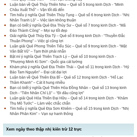
Luận bàn về Quẻ Thủy Thiên Nhu – Quẻ số 5 trong kinh Dịch - “Minh
Châu Xuất Thổ” – Vận tốt đã đến
Tìm hiểu ý nghĩa Quẻ Thiên Thủy Tụng – Quẻ số 6 trong kinh Dịch - “Nhị
Nhân Tranh Lộ” – Việc làm không thuận
Bạn có biết ý nghĩa Quẻ Địa Thủy Sư – Quẻ số 7 trong kinh Dịch - “Mã
Đáo Thành Công” – Mọi sự tốt đẹp
Giải nghĩa Quẻ Thủy Địa Tỷ – Quẻ số 8 trong kinh Dịch - “Thuyền Đắc
Thuận Phong” – Việc gì cũng lợi
Luận giải Quẻ Phong Thiên Tiểu Súc – Quẻ số 9 trong kinh Dịch - “Mật
Vân Bất Vũ” – Tạm thời phải nhẫn
Bật mí ý nghĩa Quẻ Thiên Trạch Lý – Quẻ số 10 trong kinh Dịch -
“Phượng Minh Kì Sơn” - Quốc gia cát tường
Khám phá ý nghĩa Quẻ Địa Thiên Thái – Quẻ số 11 trong kinh Dịch - “Hỷ
Báo Tam Nguyên" – Đại cát đại lợi
Luận bàn về Quẻ Thiên Địa Bĩ – Quẻ số 12 trong kinh Dịch - “Hổ Lạc
Thâm Khanh" – Cát ít hung nhiều
Bạn có biết ý nghĩa Quẻ Thiên Hỏa Đồng Nhân – Quẻ số 13 trong kinh
Dịch - “Tiên Nhân Chỉ Lộ” – “Đi đâu cũng lợi”
Luận giải Quẻ Hỏa Thiên Đại Hữu – Quẻ số 14 trong kinh Dịch - “Khảm
Thụ Mô Tước” – Làm việc chắc chắn
Tìm hiểu ý nghĩa Quẻ Địa Sơn Khiêm – Quẻ số 15 trong kinh Dịch - “Nhị
Nhân Phân Kim” – Vạn sự hanh thông
Xem ngày theo thập nhị kiến trừ 12 trực