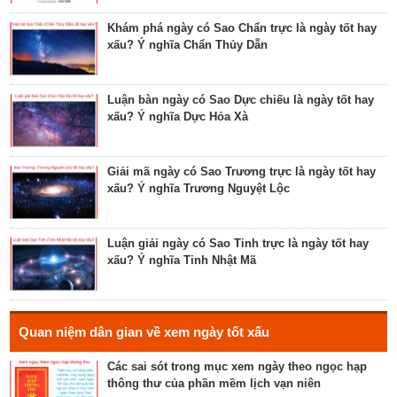
Tìm hiểu về ngày Phổ hộ (Phả hộ, Hội hộ) tốt cho
hôn nhân, xuất hành, chữa bệnh
Khám phá ngày có Sao Chẩn trực là ngày tốt hay
xấu? Ý nghĩa Chẩn Thủy Dẫn
Tìm hiểu về ngày Phúc Sinh tốt cho tế lễ cầu
phúc, cầu tự, cầu thọ, cầu tài lộc
Luận bàn ngày có Sao Dực chiếu là ngày tốt hay
xấu? Ý nghĩa Dực Hỏa Xà
Luận bàn về ngày Ích Hậu năm 2023 - ngày tốt cho
lễ cưới, khởi công, tu tạo nhà cửa
Giải mã ngày có Sao Trương trực là ngày tốt hay
xấu? Ý nghĩa Trương Nguyệt Lộc
Luận bàn về ngày Thánh Tâm năm 2023 - ngày tốt
cho tế lễ, cầu phúc
Luận giải ngày có Sao Tinh trực là ngày tốt hay
xấu? Ý nghĩa Tinh Nhật Mã
Luận bàn về ngày Thiên Mã năm 2023 - ngày tốt
cho xuất hành, giao dịch, cầu tài lộc
Hé lộ ngày có Sao Liễu trực là ngày tốt hay xấu? Ý
Quan niệm dân gian về xem ngày tốt xấu
nghĩa Liễu Thổ Chương
Các sai sót trong mục xem ngày theo ngọc hạp
thông thư của phần mềm lịch vạn niên
Luận bàn ngày có Sao Quỷ chiếu là ngày tốt hay