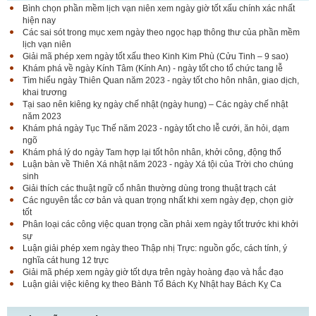
Bình chọn phần mềm lịch vạn niên xem ngày giờ tốt xấu chính xác nhất
hiện nay
Các sai sót trong mục xem ngày theo ngọc hạp thông thư của phần mềm
lịch vạn niên
Giải mã phép xem ngày tốt xấu theo Kinh Kim Phù (Cửu Tinh – 9 sao)
Khám phá về ngày Kính Tâm (Kính An) - ngày tốt cho tổ chức tang lễ
Tìm hiểu ngày Thiên Quan năm 2023 - ngày tốt cho hôn nhân, giao dịch,
khai trương
Tại sao nên kiêng kỵ ngày chế nhật (ngày hung) – Các ngày chế nhật
năm 2023
Khám phá ngày Tục Thế năm 2023 - ngày tốt cho lễ cưới, ăn hỏi, dạm
ngõ
Khám phá lý do ngày Tam hợp lại tốt hôn nhân, khởi công, động thổ
Luận bàn về Thiên Xá nhật năm 2023 - ngày Xá tội của Trời cho chúng
sinh
Giải thích các thuật ngữ cổ nhân thường dùng trong thuật trạch cát
Các nguyên tắc cơ bản và quan trọng nhất khi xem ngày đẹp, chọn giờ
tốt
Phân loại các công việc quan trọng cần phải xem ngày tốt trước khi khởi
sự
Luận giải phép xem ngày theo Thập nhị Trực: nguồn gốc, cách tính, ý
nghĩa cát hung 12 trực
Giải mã phép xem ngày giờ tốt dựa trên ngày hoàng đạo và hắc đạo
Luận giải việc kiêng kỵ theo Bành Tổ Bách Kỵ Nhật hay Bách Kỵ Ca