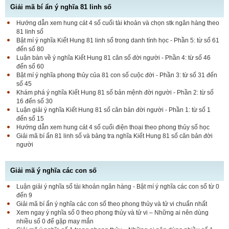
Giải mã bí ẩn ý nghĩa 81 linh số
Hướng dẫn xem hung cát 4 số cuối tài khoản và chọn stk ngân hàng theo
81 linh số
Bật mí ý nghĩa Kiết Hung 81 linh số trong danh tính học - Phần 5: từ số 61
đến số 80
Luận bàn về ý nghĩa Kiết Hung 81 căn số đời người - Phần 4: từ số 46
đến số 60
Bật mí ý nghĩa phong thủy của 81 con số cuộc đời - Phần 3: từ số 31 đến
số 45
Khám phá ý nghĩa Kiết Hung 81 số bản mệnh đời người - Phần 2: từ số
16 đến số 30
Luận giải ý nghĩa Kiết Hung 81 số căn bản đời người - Phần 1: từ số 1
đến số 15
Hướng dẫn xem hung cát 4 số cuối điện thoại theo phong thủy số học
Giải mã bí ẩn 81 linh số và bảng tra nghĩa Kiết Hung 81 số căn bản đời
người
Giải mã ý nghĩa các con số
Luận giải ý nghĩa số tài khoản ngân hàng - Bật mí ý nghĩa các con số từ 0
đến 9
Giải mã bí ẩn ý nghĩa các con số theo phong thủy và tử vi chuẩn nhất
Xem ngay ý nghĩa số 0 theo phong thủy và tử vi – Những ai nên dùng
nhiều số 0 để gặp may mắn