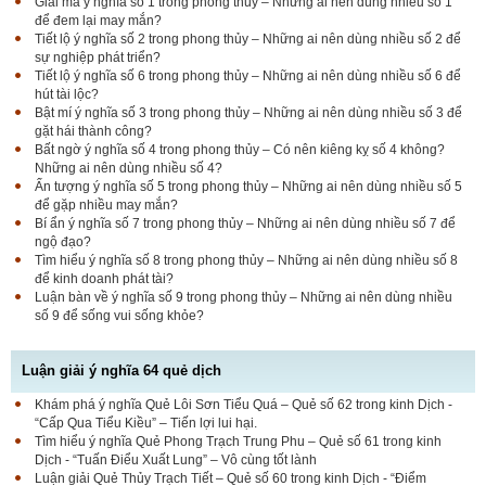
Giải mã ý nghĩa số 1 trong phong thủy – Những ai nên dùng nhiều số 1
để đem lại may mắn?
Tiết lộ ý nghĩa số 2 trong phong thủy – Những ai nên dùng nhiều số 2 để
sự nghiệp phát triển?
Tiết lộ ý nghĩa số 6 trong phong thủy – Những ai nên dùng nhiều số 6 để
hút tài lộc?
Bật mí ý nghĩa số 3 trong phong thủy – Những ai nên dùng nhiều số 3 để
gặt hái thành công?
Bất ngờ ý nghĩa số 4 trong phong thủy – Có nên kiêng kỵ số 4 không?
Những ai nên dùng nhiều số 4?
Ấn tượng ý nghĩa số 5 trong phong thủy – Những ai nên dùng nhiều số 5
để gặp nhiều may mắn?
Bí ẩn ý nghĩa số 7 trong phong thủy – Những ai nên dùng nhiều số 7 để
ngộ đạo?
Tìm hiểu ý nghĩa số 8 trong phong thủy – Những ai nên dùng nhiều số 8
để kinh doanh phát tài?
Luận bàn về ý nghĩa số 9 trong phong thủy – Những ai nên dùng nhiều
số 9 để sống vui sống khỏe?
Luận giải ý nghĩa 64 quẻ dịch
Khám phá ý nghĩa Quẻ Lôi Sơn Tiểu Quá – Quẻ số 62 trong kinh Dịch -
“Cấp Qua Tiểu Kiều” – Tiến lợi lui hại.
Tìm hiểu ý nghĩa Quẻ Phong Trạch Trung Phu – Quẻ số 61 trong kinh
Dịch - “Tuấn Điểu Xuất Lung” – Vô cùng tốt lành
Luận giải Quẻ Thủy Trạch Tiết – Quẻ số 60 trong kinh Dịch - “Điểm