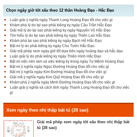
Chọn ngày giờ tốt xấu theo 12 thần Hoàng Đạo - Hắc Đạo
Luận giải ý nghĩa ngày Thanh Long Hoàng Đạo tốt cho việc gì
Luận bàn Sao Phòng tốt hay xấu – Tính chất và ý
Khám phá lý do tại sao phải kiêng kỵ ngày Câu Trần Hắc Đạo
nghĩa Phòng Nhật Thố
Giải mã lý do tại sao phải kiêng kỵ ngày Nguyên Vũ Hắc Đạo
Tìm hiểu lý do tại sao phải kiêng kỵ ngày Thiên Lao Hắc Đạo
Khám phá tại sao phải kiêng kỵ ngày Bạch Hổ Hắc Đạo
Bật mí lý do phải kiêng kỵ ngày Chu Tước Hắc Đạo
Bật mí Sao Đê tốt hay xấu – Tính chất và ý nghĩa
Giải mã phép xem ngày giờ tốt dựa trên ngày hoàng đạo và hắc đạo
Đê Thổ Lạc
Luận giải lý do phải kiêng kỵ ngày Thiên Hình Hắc Đạo
Bật mí việc nên làm và việc kiêng kỵ trong ngày Tư Mệnh Hoàng Đạo
Bật mí ý nghĩa ngày Ngọc Đường Hoàng Đạo tốt cho việc gì
Bật mí ý nghĩa ngày Kim Đường Hoàng Đạo tốt cho việc gì
Giải mã Sao Cang tốt hay xấu – Tính chất và ý
Giải mã ý nghĩa ngày Kim Quỹ Hoàng Đạo tốt cho việc gì
nghĩa Cang Kim long
Khám phá ý nghĩa ngày Minh Đường Hoàng Đạo tốt cho việc gì
Luận giải ý nghĩa và cách tính ngày Thanh Long Hoàng Đạo tốt cho việc
gì
Luận giải Sao Giác tốt hay xấu – Tính chất và ý
nghĩa Giác Mộc Giao
Xem ngày theo nhị thập bát tú (28 sao)
Giải mã phép xem ngày tốt xấu theo nhị thập bát
tú (28 sao)