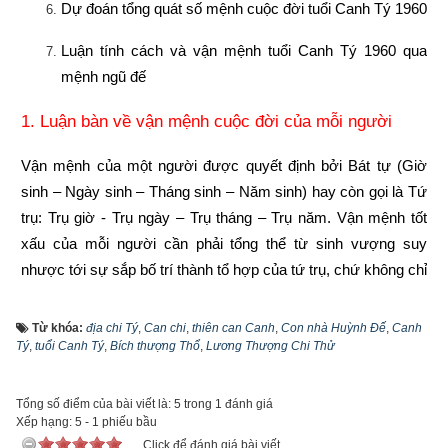
Dự đoán tổng quát số mệnh cuộc đời tuổi Canh Tý 1960
Luận tính cách và vận mệnh tuổi Canh Tý 1960 qua 
mệnh ngũ đế
1. Luận bàn về vận mệnh cuộc đời của mỗi người
Vận mệnh của một người được quyết định bởi Bát tự (Giờ 
sinh – Ngày sinh – Tháng sinh – Năm sinh) hay còn gọi là Tứ 
trụ: Trụ giờ - Trụ ngày – Trụ tháng – Trụ năm. Vận mệnh tốt 
xấu của mỗi người cần phải tổng thể từ sinh vượng suy 
nhược tới sự sắp bố trí thành tổ hợp của tứ trụ, chứ không chỉ 
coi một trụ nào đó làm chính. Vì vậy quan điểm năm tốt không 
bằng tháng tốt, tháng tốt không bằng ngày tốt, ngày tốt không 
Từ khóa:
địa chi Tý
,
Can chi
,
thiên can Canh
,
Con nhà Huỳnh Ðế
,
Canh
Tý
,
tuổi Canh Tý
,
Bích thượng Thổ
,
Lương Thượng Chi Thử
bằng giờ tốt là phiến diện còn quan niệm năm sinh quyết định 
toàn bộ vận mệnh còn người thì lại càng sai lầm hơn nữa. 
Vậy hiểu như thế nào mới lại đúng?
Tổng số điểm của bài viết là: 5 trong 1 đánh giá
Xếp hạng:
5
-
1
phiếu bầu
Năm sinh trong tứ trụ
 như là gốc của cây, là móng của nhà 
Click để đánh giá bài viết