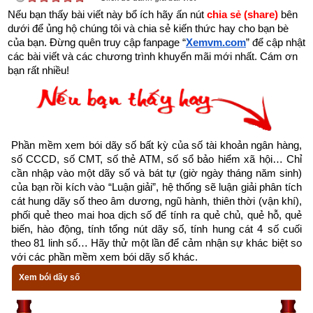
là ngọn nguồn của nhân mệnh. Gốc khô thì cây chết, gốc có 
Nếu bạn thấy bài viết này bổ ích hãy ấn nút 
chia sẻ (share) 
bên 
dưới để ủng hộ chúng tôi và chia sẻ kiến thức hay cho bạn bè 
rễ cắm sâu thì lá xanh, nền rỗng thì nhà đổ, nền kiên cố thì 
của bạn. Đừng quên truy cập fanpage
“
Xemvm.com
” để cập nhật 
nhà chắc chắn. Nguồn cạn kiệt thì mệnh tan; nguồn phong 
các bài viết và các chương trình khuyến mãi mới nhất. Cám ơn 
phú thì mệnh cường. Năm có vượng hay không, tốt hay 
bạn rất nhiều!
không phải xem xét 3 yếu tố:
Một là phải xem nguyệt lệnh
Hai là xét mối quan hệ tương sinh, tương khắc giữa can và 
Phần mềm xem bói dãy số bất kỳ của số tài khoản ngân hàng, 
số CCCD, số CMT, số thẻ ATM, số sổ bảo hiểm xã hội… Chỉ 
chi
cần nhập vào một dãy số và bát tự (giờ ngày tháng năm sinh) 
của bạn rồi kích vào “Luận giải”, hệ thống sẽ luận giải phân tích 
Ba là xét tới mối quan hệ sinh khắc chế hóa của 3 trụ còn lại 
cát hung dãy số theo âm dương, ngũ hành, thiên thời (vận khí), 
thì mới biết rõ được.
phối quẻ theo mai hoa dịch số để tính ra quẻ chủ, quẻ hỗ, quẻ 
biến, hào động, tính tổng nút dãy số, tính hung cát 4 số cuối 
Tháng sinh trong tứ trụ 
giống như cành của cây, cành chắc 
theo 81 linh số… Hãy thử một lần để cảm nhận sự khác biệt so 
với các phần mềm xem bói dãy số khác.
khỏe thì lá mới tươi tốt được.
Xem bói dãy số
Ngày sinh trong tứ trụ
 như hoa trên cây. Nhật trụ sinh 
vượng tựa như muôn hoa khoe sắc. Nhật nguyên suy nhược, 