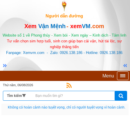
Người dẫn đường
Xem
Vận Mệnh
-
xem
VM
.com
Website số 1 về Phong thủy - Xem bói - Xem ngày – Kinh dịch - Tâm linh
Tư vấn chọn sim hợp tuổi, sinh con giúp bạn cải vận, hút tài lộc, sự
nghiệp thăng tiến
Fanpage: Xemvm.com - Zalo: 0926.138.186 - Hotline: 0926.138.186
Menu
Thứ năm, 06/08/2026
Nếu như không chịu học tập thì cho dù đi vạn dặm đường cũng chỉ là anh đưa
thư.