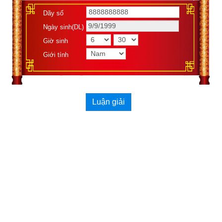
hoa ít kém sắc.
Dãy số
Ngày sinh(DL)
Giờ sinh trong tứ trụ
 giống như quả. Giờ cường vượng thì 
Giờ sinh
nhiều quả ngon, giờ suy nhược thì quả vừa ít mà lại không 
ngon hoặc có hoa mà không kết quả.
Giới tính
Như vậy các bạn thấy năm sinh trong tứ trụ không phải quyết 
định nhưng cũng có ảnh hưởng khá lớn tới vận mệnh cuộc 
đời mỗi người.
Luận giải
2. Tổng quan năm Canh Tý mệnh gì và là những năm 
nào?
Đa số mọi người cho rằng
Can Chi
 chỉ là công cụ dùng để làm 
lịch và tính toán thời gian. Nhưng liệu Can Chi chỉ đơn giản 
được dùng để ghi chép thời gian? Bởi nếu đơn thuần chỉ là ghi 
chép thời gian, thì dùng số sẽ đơn giản và thuận tiện hơn dùng 
Can Chi. Không những vậy còn dễ dàng theo dõi, vì số hóa là 