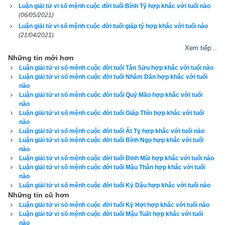
Luận giải tử vi số mệnh cuộc đời tuổi Bính Tý hợp khắc với tuổi nào
xemvm.com
 không những giao diện đẹp, dễ sử dụng mà còn 
(06/05/2021)
luận giải chi tiết từng mục để độc giả hiểu và áp dụng vào thực 
Luận giải tử vi số mệnh cuộc đời tuổi giáp tý hợp khắc với tuổi nào
tế. Hãy thử một lần để cảm nhận sự khác biệt so với các 
(21/04/2021)
phần mềm lịch vạn niên khác.
Xem tiếp...
Những tin mới hơn
Luận giải tử vi số mệnh cuộc đời tuổi Tân Sửu hợp khắc với tuổi nào
Luận giải tử vi số mệnh cuộc đời tuổi Nhâm Dần hợp khắc với tuổi
nào
Lịch vạn niên - Chọn giờ tốt ngày đẹp
Luận giải tử vi số mệnh cuộc đời tuổi Quý Mão hợp khắc với tuổi
nào
Luận giải tử vi số mệnh cuộc đời tuổi Giáp Thìn hợp khắc với tuổi
nào
Luận giải tử vi số mệnh cuộc đời tuổi Ất Tỵ hợp khắc với tuổi nào
Ngày cần xem
Luận giải tử vi số mệnh cuộc đời tuổi Bính Ngọ hợp khắc với tuổi
Ngày khởi sự (DL)
nào
Luận giải tử vi số mệnh cuộc đời tuổi Đinh Mùi hợp khắc với tuổi nào
Giờ khởi sự
Luận giải tử vi số mệnh cuộc đời tuổi Mậu Thân hợp khắc với tuổi
nào
Luận giải tử vi số mệnh cuộc đời tuổi Kỷ Dậu hợp khắc với tuổi nào
Những tin cũ hơn
Luận giải tử vi số mệnh cuộc đời tuổi Kỷ Hợi hợp khắc với tuổi nào
Xem ngày
Luận giải tử vi số mệnh cuộc đời tuổi Mậu Tuất hợp khắc với tuổi
nào