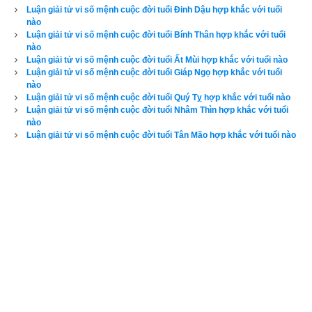
Luận giải tử vi số mệnh cuộc đời tuổi Đinh Dậu hợp khắc với tuổi
nào
Luận giải tử vi số mệnh cuộc đời tuổi Bính Thân hợp khắc với tuổi
Canh Tý
 (
) là kết hợp thứ 37 trong hệ thống đánh số 
Can 
庚子
nào
Chi
 của người Á Đông. Nó được kết hợp từ
Thiên can Canh
Luận giải tử vi số mệnh cuộc đời tuổi Ất Mùi hợp khắc với tuổi nào
Luận giải tử vi số mệnh cuộc đời tuổi Giáp Ngọ hợp khắc với tuổi
(Số thứ tự 7 - Dương Kim) và
Địa chi Tý
 (Số thứ tự 1 - 
nào
Dương Thủy). Trong chu kỳ
bảng lục thập hoa giáp
 nó xuất 
Luận giải tử vi số mệnh cuộc đời tuổi Quý Tỵ hợp khắc với tuổi nào
hiện trước
Tân Sửu
 và sau 
Kỷ Hợi
. Năm Canh Tý là các 
Luận giải tử vi số mệnh cuộc đời tuổi Nhâm Thìn hợp khắc với tuổi
nào
năm: 1780, 1840, 1900, 1960, 2020, 2080, 2140, 2200. Can 
Luận giải tử vi số mệnh cuộc đời tuổi Tân Mão hợp khắc với tuổi nào
Canh hành Kim sinh chi Tý hành Thủy. Những người có can 
sinh cho chi ở năm sinh có một nền tảng căn cơ phúc đức 
cao dày, nên họ thường có thành công lớn trong cuộc sống.
Canh Tý
 có ngũ hành niên mệnh (hay
ngũ hành nạp âm
) là 
Bích thượng Thổ (
Đất trên tường
). “Bích” ở đây là bức tường, 
“Thượng” là trên, còn “Thổ” là đất, do đó Bích thượng Thổ là 
Đất trên tường tức là đất trên tường thành, có tác dụng che 
chắn mưa nắng, trộm cướp để con người có một cuộc sống 
bình yên và an toàn. Bùn nhuyễn mềm muốn trát thành vách 
thì phải tựa vào kèo cột phên, thiếu chỗ tựa khó thành vách 