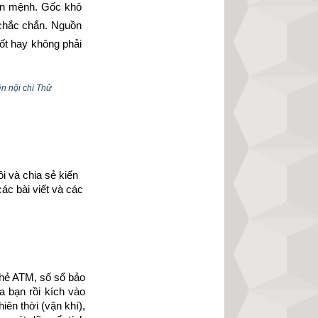
ân mệnh. Gốc khô 
 chắc chắn. Nguồn 
t hay không phải 
n nội chi Thử
c.
 và chia sẻ kiến 
được.
ác bài viết và các 
 khoe sắc. Nhật 
uy nhược thì quả 
hẻ ATM, số sổ bảo 
 bạn rồi kích vào 
ên thời (vận khí), 
nh hưởng khá lớn 