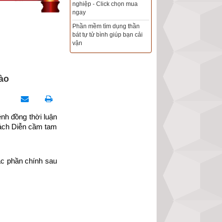
Xem ngày đẹp - chọn ngày
tốt khởi sự theo kinh dịch
chính xác nhất
Tổng Kho Sim Năm sinh 0x -
9x - 8x -7x -6x giá rẻ nhất thị
trường - Click xem ngay
nào
h đồng thời luận 
ách Diễn cầm tam 
c phần chính sau 