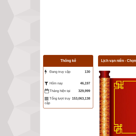
Thống kê
Lịch vạn niên - Chọn
Đang truy cập
130
46,197
Hôm nay
Tháng hiện tại
329,999
Tổng lượt truy
153,063,138
cập