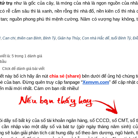
tứ trụ
 như là gốc của cây, là móng của nhà là ngọn nguồn của nh
 có rễ cắm sâu thì lá xanh, nền rỗng thì nhà đổ, nền kiên cố thì nhà
h tan; nguồn phong phú thì mệnh cường. Năm có vượng hay không, tố
ý
,
Can chi
,
thiên can Bính
,
Bính Tý
,
Giản hạ Thủy
,
Con nhà Hắc đế
,
tuổi Bính Tý
,
Điề
 xem nguyệt lệnh
mối quan hệ tương sinh, tương khắc giữa can và chi
iết là: 5 trong 1 đánh giá
 bầu
ới mối quan hệ sinh khắc chế hóa của 3 trụ còn lại thì mới biết rõ đượ
Click để đánh giá bài viết
ết này bổ ích hãy ấn nút 
chia sẻ (share) 
bên dưới để ủng hộ chúng tôi
 tứ trụ 
giống như cành của cây, cành chắc khỏe thì lá mới tươi tốt 
bè của bạn. Đừng quên truy cập fanpage
“
Xemvm.com
” để cập nhật c
n mãi mới nhất. Cám ơn bạn rất nhiều!
 tứ trụ
 như hoa trên cây. Nhật trụ sinh vượng tựa như muôn hoa
, hoa ít kém sắc.
tứ trụ
 giống như quả. Giờ cường vượng thì nhiều quả ngon, giờ s
dãy số bất kỳ của số tài khoản ngân hàng, số CCCD, số CMT, số t
ông ngon hoặc có hoa mà không kết quả.
cần nhập vào một dãy số và bát tự (giờ ngày tháng năm sinh) của
ống sẽ luận giải phân tích cát hung dãy số theo âm dương, ngũ hành, thi
thấy năm sinh trong tứ trụ không phải quyết định nhưng cũng có ả