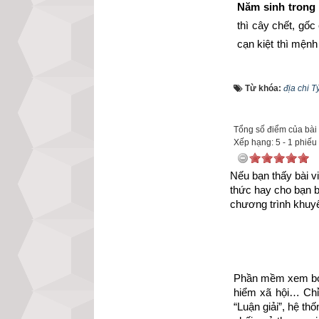
Năm sinh trong 
thì cây chết, gốc
cạn kiệt thì mện
xem xét 3 yếu tố:
Từ khóa:
địa chi T
Một là phải
Hai là xét 
Tổng số điểm của bài v
Xếp hạng:
5
-
1
phiếu
Ba là xét t
Nếu bạn thấy bài vi
Tháng sinh trong
thức hay cho bạn 
chương trình khuyế
Ngày sinh trong
nguyên suy nhược
Giờ sinh trong 
Phần mềm xem bói 
vừa ít mà lại kh
hiểm xã hội… Chỉ 
“Luận giải”, hệ th
Như vậy các bạn 