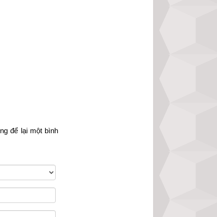
t?
 đổi của khí hậu 
nh mệnh trên trái 
ích xu hướng biến 
h mệnh, từ đó dự 
 phần mềm
lịch vạn 
ệc quan trọng như 
ập trạch, chuyển 
òng
 để lại một bình 
ng giao diện đẹp, 
. Hãy thử một lần 