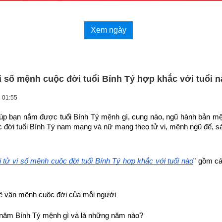
Xem ngày
vi số mệnh cuộc đời tuổi Bính Tý hợp khắc với tuổi 
 01:55
giúp bạn nắm được tuổi Bính Tý mệnh gì, cung nào, ngũ hành bản mện
c đời tuổi Bính Tý nam mạng và nữ mạng theo tử vi, mệnh ngũ đế, s
i tử vi số mệnh cuộc đời tuổi Bính Tý hợp khắc với tuổi nào
” gồm cá
ề vận mệnh cuộc đời của mỗi người
năm Bính Tý mệnh gì và là những năm nào?