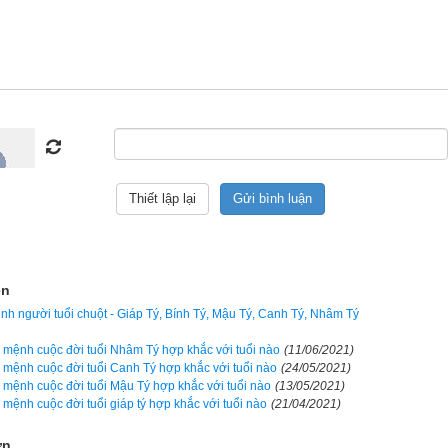
Ngày cần xem
Ngày khởi sự (DL)
Giờ khởi sự
Xem ngày
ện
nh người tuổi chuột - Giáp Tý, Bính Tý, Mậu Tý, Canh Tý, Nhâm Tý
số mệnh cuộc đời tuổi Nhâm Tý hợp khắc với tuổi nào
(11/06/2021)
à kết hợp thứ 13 trong hệ thống đánh số 
Can Chi
 của người Á Đông.
số mệnh cuộc đời tuổi Canh Tý hợp khắc với tuổi nào
(24/05/2021)
số mệnh cuộc đời tuổi Mậu Tý hợp khắc với tuổi nào
(13/05/2021)
h
 (Số thứ tự 3 - Dương Hỏa) và
Địa chi Tý
 (Số thứ tự 1 - Dương Th
ố mệnh cuộc đời tuổi giáp tý hợp khắc với tuổi nào
(21/04/2021)
a giáp
 nó xuất hiện trước 
Đinh Sửu
 và sau 
Ất Hợi
. Năm Bính Tý l
, 1996, 2056, 2116, 2176.
Bính Tý
 có ngũ hành niên mệnh (hay
ng
ơn