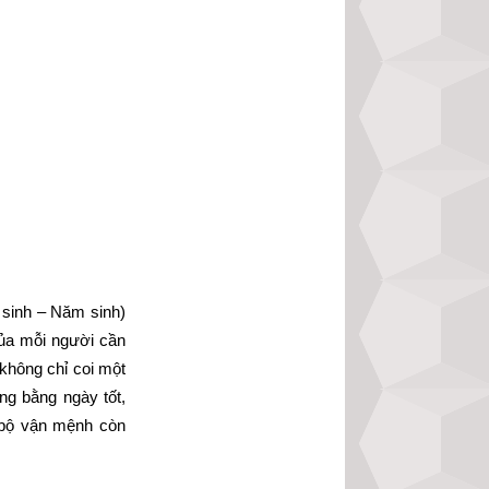
sinh – Năm sinh) 
ủa mỗi người cần 
không chỉ coi một 
g bằng ngày tốt, 
 bộ vận mệnh còn 