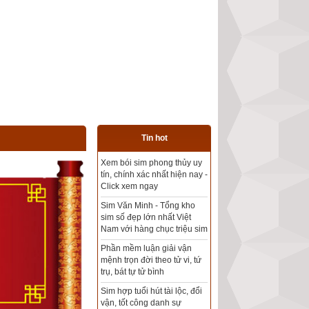
Tin hot
Tổng kho sim phong thủy -
Sim hợp tuổi - Sim hợp
mệnh giá rẻ nhất thị trường
Xem bói sim phong thủy
theo khoa học tử vi, tứ trụ
chính xác nhất
Mua sim Thần tài, Thần tài
theo bạn! Giao sim miễn phí