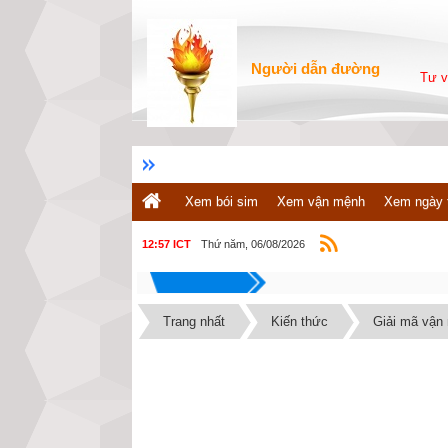
Người dẫn đường
Tư v
Xem bói sim
Xem vận mệnh
Xem ngày 
Thứ năm, 06/08/2026
12:57 ICT
Trang nhất
Kiến thức
Giải mã vận