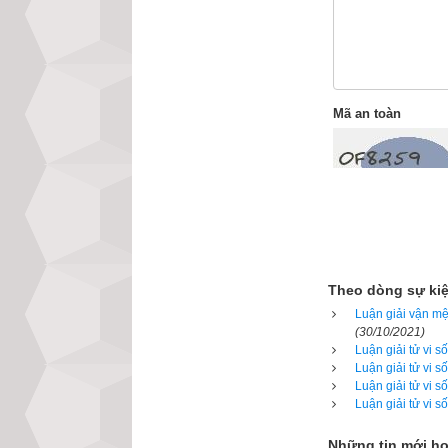
Mã an toàn
Theo dòng sự ki
Luận giải vận mệ
(30/10/2021)
Luận giải tử vi 
Bính Tý
 (
) l
丙子
Luận giải tử vi 
Luận giải tử vi 
từ
Thiên can Bín
Luận giải tử vi s
bảng lục thập ho
1816, 1876, 1936
Những tin mới h