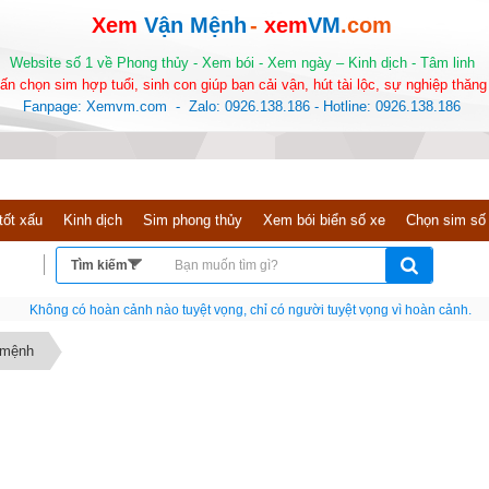
Xem
Vận Mệnh
-
xem
VM
.com
Website số 1 về Phong thủy - Xem bói - Xem ngày – Kinh dịch - Tâm linh
ấn chọn sim hợp tuổi, sinh con giúp bạn cải vận, hút tài lộc, sự nghiệp thăng 
Fanpage: Xemvm.com - Zalo: 0926.138.186 - Hotline: 0926.138.186
tốt xấu
Kinh dịch
Sim phong thủy
Xem bói biển số xe
Chọn sim số
Nếu như không chịu học tập thì cho dù đi vạn dặm đường cũng chỉ là anh đưa thư
 mệnh