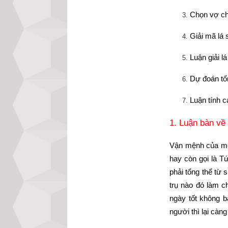
Chọn vợ ch
Giải mã lá 
Luận giải l
Dự đoán tổ
Luận tính 
1. Luận bàn về
Vận mệnh của một
hay còn gọi là T
phải tổng thể từ 
trụ nào đó làm c
ngày tốt không b
người thì lại càn