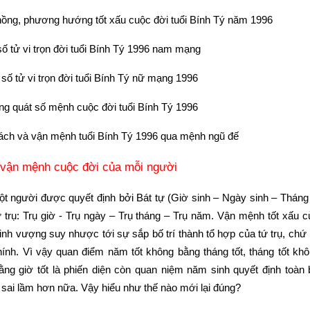
ồng, phương hướng tốt xấu cuộc đời tuổi Bính Tý năm 1996
số tử vi trọn đời tuổi Bính Tý 1996 nam mạng
á số tử vi trọn đời tuổi Bính Tý nữ mạng 1996
ng quát số mệnh cuộc đời tuổi Bính Tý 1996
cách và vận mệnh tuổi Bính Tý 1996 qua mệnh ngũ đế
 vận mệnh cuộc đời của mỗi người
 người được quyết định bởi Bát tự (Giờ sinh – Ngày sinh – Tháng 
ứ trụ: Trụ giờ - Trụ ngày – Trụ tháng – Trụ năm. Vận mệnh tốt xấu c
sinh vượng suy nhược tới sự sắp bố trí thành tổ hợp của tứ trụ, chứ 
hính. Vì vậy quan điểm năm tốt không bằng tháng tốt, tháng tốt khôn
ằng giờ tốt là phiến diện còn quan niệm năm sinh quyết định toàn
g sai lầm hơn nữa. Vậy hiểu như thế nào mới lại đúng?