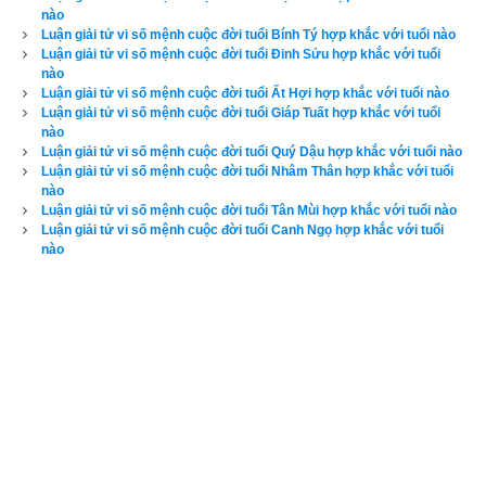
nào
Luận giải tử vi số mệnh cuộc đời tuổi Bính Tý hợp khắc với tuổi nào
Kỷ Mão
 (
) là kết hợp thứ 16 trong hệ thống đánh số 
Can 
己卯
Luận giải tử vi số mệnh cuộc đời tuổi Đinh Sửu hợp khắc với tuổi
nào
Chi
 của người Á Đông. Nó được kết hợp từ
Thiên can Kỷ
 (Số 
Luận giải tử vi số mệnh cuộc đời tuổi Ất Hợi hợp khắc với tuổi nào
thứ tự 6 - Âm Thổ) và
Địa chi Mão
 (Số thứ tự 4 - Âm Mộc). 
Luận giải tử vi số mệnh cuộc đời tuổi Giáp Tuất hợp khắc với tuổi
nào
Trong chu kỳ
bảng lục thập hoa giáp
 nó xuất hiện trước 
Canh 
Luận giải tử vi số mệnh cuộc đời tuổi Quý Dậu hợp khắc với tuổi nào
Thìn
 và sau 
Mậu Dần
. Năm Kỷ Mão là các năm: 1759, 1819, 
Luận giải tử vi số mệnh cuộc đời tuổi Nhâm Thân hợp khắc với tuổi
nào
1879, 1939, 1999, 2059, 2119, 2179.
Kỷ Mão
 có ngũ hành niên 
Luận giải tử vi số mệnh cuộc đời tuổi Tân Mùi hợp khắc với tuổi nào
mệnh (hay
ngũ hành nạp âm
) là Thành đầu Thổ (
Đất trên 
Luận giải tử vi số mệnh cuộc đời tuổi Canh Ngọ hợp khắc với tuổi
thành
). “Thành” là thành trì, thành lũy… "Đầu" là vị trí cao, bề 
nào
mặt phía trước, còn “Thổ” là đất, do đó Thành đầu Thổ là Đất 
trên thành tức là Đất ở vị trí cao trên bề mặt tường thành. Kỷ 
Mão: can Kỷ hành Thổ, chi Mão hành Mộc, chi khắc can. Địa 
chi khắc Thiên can nên thường gặp nhiều éo le, nghịch cảnh 
trong cuộc sống, cần tu tâm dưỡng tính nhiều mới bớt phần 
gian lao, nhọc nhằn. Độc giả tìm hiểu sâu hơn về mệnh
Thành 
đầu Thổ
 qua bài viết sau đây: 
“
Luận giải chi tiết về tính cách, 
công việc, tình duyên, xung khắc mệnh Thành đầu Thổ (Đất 