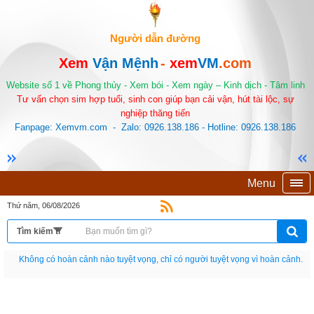
Người dẫn đường
Xem
Vận Mệnh
-
xem
VM
.com
Website số 1 về Phong thủy - Xem bói - Xem ngày – Kinh dịch - Tâm linh
Tư vấn chọn sim hợp tuổi, sinh con giúp bạn cải vận, hút tài lộc, sự
nghiệp thăng tiến
Fanpage: Xemvm.com - Zalo: 0926.138.186 - Hotline: 0926.138.186
Menu
Thứ năm, 06/08/2026
Nếu như không chịu học tập thì cho dù đi vạn dặm đường cũng chỉ là anh đưa
thư.