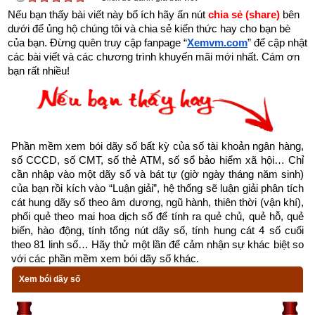
là ngọn nguồn của nhân mệnh. Gốc khô thì cây chết, gốc có 
Nếu bạn thấy bài viết này bổ ích hãy ấn nút 
chia sẻ (share) 
bên 
rễ cắm sâu thì lá xanh, nền rỗng thì nhà đổ, nền kiên cố thì 
dưới để ủng hộ chúng tôi và chia sẻ kiến thức hay cho bạn bè 
của bạn. Đừng quên truy cập fanpage
“
Xemvm.com
” để cập nhật 
nhà chắc chắn. Nguồn cạn kiệt thì mệnh tan; nguồn phong 
các bài viết và các chương trình khuyến mãi mới nhất. Cám ơn 
phú thì mệnh cường. Năm có vượng hay không, tốt hay 
bạn rất nhiều!
không phải xem xét 3 yếu tố:
Một là phải xem nguyệt lệnh
Hai là xét mối quan hệ tương sinh, tương khắc giữa can 
Phần mềm xem bói dãy số bất kỳ của số tài khoản ngân hàng, 
và chi
số CCCD, số CMT, số thẻ ATM, số sổ bảo hiểm xã hội… Chỉ 
cần nhập vào một dãy số và bát tự (giờ ngày tháng năm sinh) 
của bạn rồi kích vào “Luận giải”, hệ thống sẽ luận giải phân tích 
Ba là xét tới mối quan hệ sinh khắc chế hóa của 3 trụ 
cát hung dãy số theo âm dương, ngũ hành, thiên thời (vận khí), 
còn lại thì mới biết rõ được.
phối quẻ theo mai hoa dịch số để tính ra quẻ chủ, quẻ hỗ, quẻ 
biến, hào động, tính tổng nút dãy số, tính hung cát 4 số cuối 
Tháng sinh trong tứ trụ 
giống như cành của cây, cành chắc 
theo 81 linh số… Hãy thử một lần để cảm nhận sự khác biệt so 
khỏe thì lá mới tươi tốt được.
với các phần mềm xem bói dãy số khác.
Xem bói dãy số
Ngày sinh trong tứ trụ
 như hoa trên cây. Nhật trụ sinh 
vượng tựa như muôn hoa khoe sắc. Nhật nguyên suy nhược, 