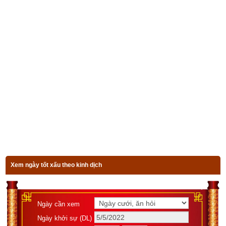
trên thành)
”
Đa số độc giả hiện nay đều không am hiểu về phong thủy cứ 
nghĩ là mình có mệnh Thành Đầu Thổ thì cơ thể toàn là ngũ 
hành Thổ và cần dùng ngũ hành Hỏa để bổ trợ vì Hỏa sinh 
Thổ nhưng thực tế không đơn giản như vậy. Như đã nói ở trên 
vận mệnh của một người được quyết định bởi Bát tự (Giờ 
sinh – Ngày sinh – Tháng sinh – Năm sinh) đó là bởi vì tại một 
thời điểm bất kỳ thì khí ngũ hành ở thời điểm đó gồm các ngũ 
hành nào, suy vượng ra sao sẽ được xác định bởi 4 trụ: Trụ 
giờ - Trụ ngày – Trụ tháng – Trụ năm được mã hóa theo Thiên 
Can Địa Chi -> đó là cơ sở lý luận cơ bản của môn tứ trụ học, 
trường phái Bát Tự Tử Bình rất nổi tiếng mà tất cả các thầy 
Xem ngày tốt xấu theo kinh dịch
phong thủy hiện nay đều phải tìm hiểu. Theo môn phái này thì 
tùy thuộc vào thời điểm người đó sinh ra (bát tự) mà người đó 
có thể có 1, 2, 3, 4 hoặc cả 5 loại ngũ hành với các trạng thái 
Ngày cần xem
vượng suy khác nhau. Do đó cần phải chọn ngũ hành bổ cứu 
Ngày khởi sự (DL)