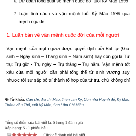
Dự đoán tổng quát số mệnh cuộc đời tuổi Kỷ Mão 1999
Luận tính cách và vận mệnh tuổi Kỷ Mão 1999 qua 
mệnh ngũ đế
1. Luận bàn về vận mệnh cuộc đời của mỗi người
Vận mệnh của một người được quyết định bởi Bát tự (Giờ 
sinh – Ngày sinh – Tháng sinh – Năm sinh) hay còn gọi là Tứ 
trụ: Trụ giờ - Trụ ngày – Trụ tháng – Trụ năm. Vận mệnh tốt 
xấu của mỗi người cần phải tổng thể từ sinh vượng suy 
nhược tới sự sắp bố trí thành tổ hợp của tứ trụ, chứ không chỉ 
coi một trụ nào đó làm chính. Vì vậy quan điểm năm tốt không 
bằng tháng tốt, tháng tốt không bằng ngày tốt, ngày tốt không 
Từ khóa:
Can chi
,
địa chi Mão
,
thiên can Kỷ
,
Con nhà Huỳnh đế
,
Kỷ Mão
,
bằng giờ tốt là phiến diện còn quan niệm năm sinh quyết định 
Thành đầu Thổ
,
tuổi Kỷ Mão
,
Sơn Lâm Chi Miêu
toàn bộ vận mệnh còn người thì lại càng sai lầm hơn nữa. 
Vậy hiểu như thế nào mới lại đúng?
Tổng số điểm của bài viết là: 5 trong 1 đánh giá
Xếp hạng:
5
-
1
phiếu bầu
Năm sinh trong tứ trụ
 như là gốc của cây, là móng của nhà 
Click để đánh giá bài viết