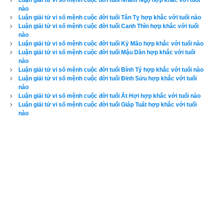
Luận giải tử vi số mệnh cuộc đời tuổi Nhâm Ngọ hợp khắc với tuổi
nào
Luận giải tử vi số mệnh cuộc đời tuổi Tân Tỵ hợp khắc với tuổi nào
Quý Mùi
 (
) là kết hợp thứ 20 trong hệ thống đánh số 
Can 
癸未
Luận giải tử vi số mệnh cuộc đời tuổi Canh Thìn hợp khắc với tuổi
nào
Chi
 của người Á Đông. Nó được kết hợp từ
Thiên can Quý
Luận giải tử vi số mệnh cuộc đời tuổi Kỷ Mão hợp khắc với tuổi nào
(Số thứ tự 10 - Âm Thủy) và
Địa chi Mùi
 (Số thứ tự 8 - Âm 
Luận giải tử vi số mệnh cuộc đời tuổi Mậu Dần hợp khắc với tuổi
nào
Thổ). Trong chu kỳ
bảng lục thập hoa giáp
 nó xuất hiện trước
Luận giải tử vi số mệnh cuộc đời tuổi Bính Tý hợp khắc với tuổi nào
Giáp Thân
 và sau 
Nhâm Ngọ
. Năm Quý Mùi là các năm: 
Luận giải tử vi số mệnh cuộc đời tuổi Đinh Sửu hợp khắc với tuổi
nào
1763, 1823, 1883, 1943, 2003, 2063, 2123, 2183.
Quý Mùi
 có 
Luận giải tử vi số mệnh cuộc đời tuổi Ất Hợi hợp khắc với tuổi nào
ngũ hành niên mệnh (hay
ngũ hành nạp âm
) là Dương liễu 
Luận giải tử vi số mệnh cuộc đời tuổi Giáp Tuất hợp khắc với tuổi
nào
Mộc (
Cây dương liễu
). “Dương liễu” nghĩa là tên một loại cây 
người ta trồng để làm cảnh, nó có thân, cành rất mềm mại, lá 
cây thì dẹt và nhỏ, còn “Mộc” là cây, do đó Dương liễu Mộc là 
Cây dương liễu. Khi xem phim tây du ký bạn để ý Quan Thế 
Âm Bồ Tát thường xuất hiện là một phụ nữ hiền hậu, xinh đẹp, 
tọa trên đài sen, tay cầm một chiếc bình ngọc trong chứa 
nước cam lộ và một cành dương liễu dùng để rẩy nước cam 
lộ xuống nhân gian, cứu độ chúng sinh. Độc giả tìm hiểu sâu 
hơn về mệnh
Dương liễu Mộc
 qua bài viết sau đây: 
“
Luận giải 