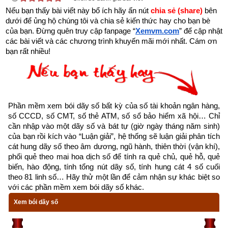
là ngọn nguồn của nhân mệnh. Gốc khô thì cây chết, gốc có 
Nếu bạn thấy bài viết này bổ ích hãy ấn nút 
chia sẻ (share) 
bên 
dưới để ủng hộ chúng tôi và chia sẻ kiến thức hay cho bạn bè 
rễ cắm sâu thì lá xanh, nền rỗng thì nhà đổ, nền kiên cố thì 
của bạn. Đừng quên truy cập fanpage
“
Xemvm.com
” để cập nhật 
nhà chắc chắn. Nguồn cạn kiệt thì mệnh tan; nguồn phong 
các bài viết và các chương trình khuyến mãi mới nhất. Cám ơn 
phú thì mệnh cường. Năm có vượng hay không, tốt hay 
bạn rất nhiều!
không phải xem xét 3 yếu tố:
Một là phải xem nguyệt lệnh
Hai là xét mối quan hệ tương sinh, tương khắc giữa can 
Phần mềm xem bói dãy số bất kỳ của số tài khoản ngân hàng, 
số CCCD, số CMT, số thẻ ATM, số sổ bảo hiểm xã hội… Chỉ 
và chi
cần nhập vào một dãy số và bát tự (giờ ngày tháng năm sinh) 
của bạn rồi kích vào “Luận giải”, hệ thống sẽ luận giải phân tích 
Ba là xét tới mối quan hệ sinh khắc chế hóa của 3 trụ 
cát hung dãy số theo âm dương, ngũ hành, thiên thời (vận khí), 
còn lại thì mới biết rõ được.
phối quẻ theo mai hoa dịch số để tính ra quẻ chủ, quẻ hỗ, quẻ 
biến, hào động, tính tổng nút dãy số, tính hung cát 4 số cuối 
Tháng sinh trong tứ trụ 
giống như cành của cây, cành chắc 
theo 81 linh số… Hãy thử một lần để cảm nhận sự khác biệt so 
với các phần mềm xem bói dãy số khác.
khỏe thì lá mới tươi tốt được.
Xem bói dãy số
Ngày sinh trong tứ trụ
 như hoa trên cây. Nhật trụ sinh 
vượng tựa như muôn hoa khoe sắc. Nhật nguyên suy nhược, 