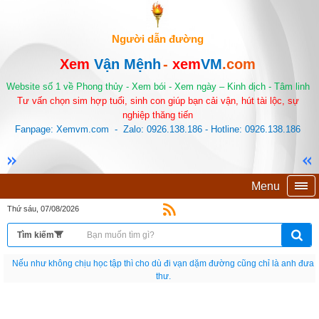
Người dẫn đường
Xem
Vận Mệnh
-
xem
VM
.com
Website số 1 về Phong thủy - Xem bói - Xem ngày – Kinh dịch - Tâm linh
Tư vấn chọn sim hợp tuổi, sinh con giúp bạn cải vận, hút tài lộc, sự
nghiệp thăng tiến
Fanpage: Xemvm.com - Zalo: 0926.138.186 - Hotline: 0926.138.186
Menu
Thứ sáu, 07/08/2026
Nếu như không chịu học tập thì cho dù đi vạn dặm đường cũng chỉ là anh đưa
thư.