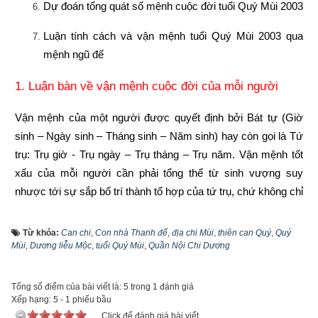
Dự đoán tổng quát số mệnh cuộc đời tuổi Quý Mùi 2003
Luận tính cách và vận mệnh tuổi Quý Mùi 2003 qua 
mệnh ngũ đế
1. Luận bàn về vận mệnh cuộc đời của mỗi người
Vận mệnh của một người được quyết định bởi Bát tự (Giờ 
sinh – Ngày sinh – Tháng sinh – Năm sinh) hay còn gọi là Tứ 
trụ: Trụ giờ - Trụ ngày – Trụ tháng – Trụ năm. Vận mệnh tốt 
xấu của mỗi người cần phải tổng thể từ sinh vượng suy 
nhược tới sự sắp bố trí thành tổ hợp của tứ trụ, chứ không chỉ 
coi một trụ nào đó làm chính. Vì vậy quan điểm năm tốt không 
bằng tháng tốt, tháng tốt không bằng ngày tốt, ngày tốt không 
Từ khóa:
Can chi
,
Con nhà Thanh đế
,
địa chi Mùi
,
thiên can Quý
,
Quý
Mùi
,
Dương liễu Mộc
,
tuổi Quý Mùi
,
Quần Nội Chi Dương
bằng giờ tốt là phiến diện còn quan niệm năm sinh quyết định 
toàn bộ vận mệnh còn người thì lại càng sai lầm hơn nữa. 
Vậy hiểu như thế nào mới lại đúng?
Tổng số điểm của bài viết là: 5 trong 1 đánh giá
Xếp hạng:
5
-
1
phiếu bầu
Năm sinh trong tứ trụ
 như là gốc của cây, là móng của nhà 
Click để đánh giá bài viết