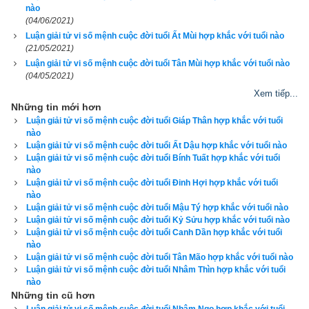
nào
xemvm.com
 không những giao diện đẹp, dễ sử dụng mà còn 
(04/06/2021)
luận giải chi tiết từng mục để độc giả hiểu và áp dụng vào thực 
Luận giải tử vi số mệnh cuộc đời tuổi Ất Mùi hợp khắc với tuổi nào
tế. Hãy thử một lần để cảm nhận sự khác biệt so với các 
(21/05/2021)
Luận giải tử vi số mệnh cuộc đời tuổi Tân Mùi hợp khắc với tuổi nào
phần mềm lịch vạn niên khác.
(04/05/2021)
Xem tiếp...
Những tin mới hơn
Luận giải tử vi số mệnh cuộc đời tuổi Giáp Thân hợp khắc với tuổi
Lịch vạn niên - Chọn giờ tốt ngày đẹp
nào
Luận giải tử vi số mệnh cuộc đời tuổi Ất Dậu hợp khắc với tuổi nào
Luận giải tử vi số mệnh cuộc đời tuổi Bính Tuất hợp khắc với tuổi
nào
Ngày cần xem
Luận giải tử vi số mệnh cuộc đời tuổi Đinh Hợi hợp khắc với tuổi
nào
Ngày khởi sự (DL)
Luận giải tử vi số mệnh cuộc đời tuổi Mậu Tý hợp khắc với tuổi nào
Luận giải tử vi số mệnh cuộc đời tuổi Kỷ Sửu hợp khắc với tuổi nào
Giờ khởi sự
Luận giải tử vi số mệnh cuộc đời tuổi Canh Dần hợp khắc với tuổi
nào
Luận giải tử vi số mệnh cuộc đời tuổi Tân Mão hợp khắc với tuổi nào
Luận giải tử vi số mệnh cuộc đời tuổi Nhâm Thìn hợp khắc với tuổi
nào
Xem ngày
Những tin cũ hơn