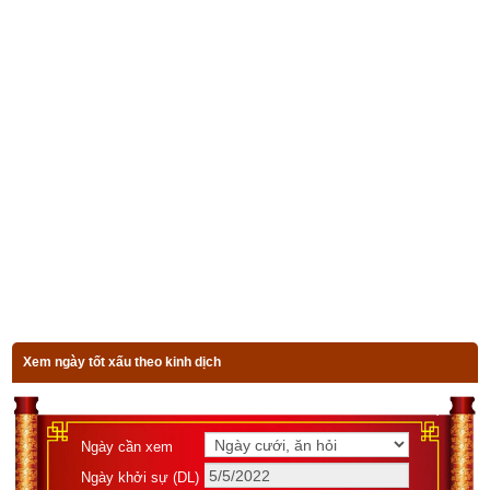
chi tiết về tính cách, công việc, tình duyên, xung khắc mệnh 
Dương liễu Mộc (Cây dương liễu)
”
Đa số độc giả hiện nay đều không am hiểu về phong thủy cứ 
nghĩ là mình có mệnh Dương Liễu Mộc thì cơ thể toàn là ngũ 
hành Mộc và cần dùng ngũ hành Thủy để bổ trợ vì Thủy sinh 
Mộc nhưng thực tế không đơn giản như vậy. Như đã nói ở 
trên vận mệnh của một người được quyết định bởi Bát tự 
(Giờ sinh – Ngày sinh – Tháng sinh – Năm sinh) đó là bởi vì 
tại một thời điểm bất kỳ thì khí ngũ hành ở thời điểm đó gồm 
các ngũ hành nào, suy vượng ra sao sẽ được xác định bởi 4 
trụ: Trụ giờ - Trụ ngày – Trụ tháng – Trụ năm được mã hóa 
theo Thiên Can Địa Chi -> đó là cơ sở lý luận cơ bản của môn 
Xem ngày tốt xấu theo kinh dịch
tứ trụ học, trường phái Bát Tự Tử Bình rất nổi tiếng mà tất cả 
các thầy phong thủy hiện nay đều phải tìm hiểu. Theo môn 
phái này thì tùy thuộc vào thời điểm người đó sinh ra (bát tự) 
Ngày cần xem
mà người đó có thể có 1, 2, 3, 4 hoặc cả 5 loại ngũ hành với 
Ngày khởi sự (DL)