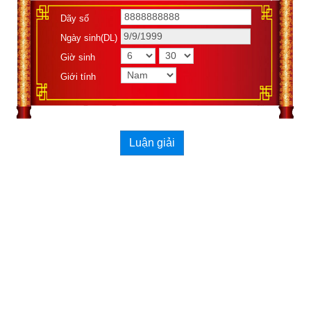
hoa ít kém sắc.
Dãy số
Ngày sinh(DL)
Giờ sinh trong tứ trụ
 giống như quả. Giờ cường vượng thì 
Giờ sinh
nhiều quả ngon, giờ suy nhược thì quả vừa ít mà lại không 
ngon hoặc có hoa mà không kết quả.
Giới tính
Như vậy các bạn thấy năm sinh trong tứ trụ không phải quyết 
định nhưng cũng có ảnh hưởng khá lớn tới vận mệnh cuộc 
đời mỗi người.
Luận giải
2. Tổng quan năm Quý Mùi mệnh gì và là những năm 
nào?
Đa số mọi người cho rằng
Can Chi
 chỉ là công cụ dùng để làm 
lịch và tính toán thời gian. Nhưng liệu Can Chi chỉ đơn giản 
được dùng để ghi chép thời gian? Bởi nếu đơn thuần chỉ là ghi 
chép thời gian, thì dùng số sẽ đơn giản và thuận tiện hơn dùng 
Can Chi. Không những vậy còn dễ dàng theo dõi, vì số hóa là 