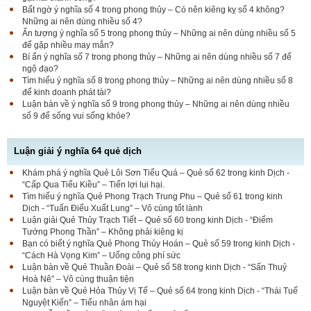
Bất ngờ ý nghĩa số 4 trong phong thủy – Có nên kiêng kỵ số 4 không?
Những ai nên dùng nhiều số 4?
Ấn tượng ý nghĩa số 5 trong phong thủy – Những ai nên dùng nhiều số 5
để gặp nhiều may mắn?
Bí ẩn ý nghĩa số 7 trong phong thủy – Những ai nên dùng nhiều số 7 để
ngộ đạo?
Tìm hiểu ý nghĩa số 8 trong phong thủy – Những ai nên dùng nhiều số 8
để kinh doanh phát tài?
Luận bàn về ý nghĩa số 9 trong phong thủy – Những ai nên dùng nhiều
số 9 để sống vui sống khỏe?
Luận giải ý nghĩa 64 quẻ dịch
Khám phá ý nghĩa Quẻ Lôi Sơn Tiểu Quá – Quẻ số 62 trong kinh Dịch -
“Cấp Qua Tiểu Kiều” – Tiến lợi lui hại.
Tìm hiểu ý nghĩa Quẻ Phong Trạch Trung Phu – Quẻ số 61 trong kinh
Dịch - “Tuấn Điểu Xuất Lung” – Vô cùng tốt lành
Luận giải Quẻ Thủy Trạch Tiết – Quẻ số 60 trong kinh Dịch - “Điểm
Tướng Phong Thần” – Không phải kiêng kị
Bạn có biết ý nghĩa Quẻ Phong Thủy Hoán – Quẻ số 59 trong kinh Dịch -
“Cách Hà Vọng Kim” – Uổng công phí sức
Luận bàn về Quẻ Thuần Đoài – Quẻ số 58 trong kinh Dịch - “Sấn Thuỷ
Hoà Nê” – Vô cùng thuận tiện
Luận bàn về Quẻ Hỏa Thủy Vị Tế – Quẻ số 64 trong kinh Dịch - “Thái Tuế
Nguyệt Kiến” – Tiểu nhân ám hại