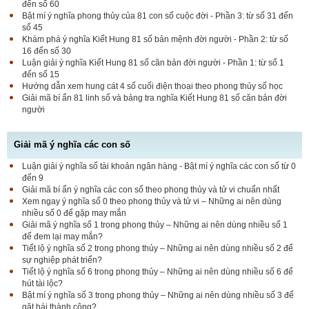
đến số 60
Bật mí ý nghĩa phong thủy của 81 con số cuộc đời - Phần 3: từ số 31 đến
số 45
Khám phá ý nghĩa Kiết Hung 81 số bản mệnh đời người - Phần 2: từ số
16 đến số 30
Luận giải ý nghĩa Kiết Hung 81 số căn bản đời người - Phần 1: từ số 1
đến số 15
Hướng dẫn xem hung cát 4 số cuối điện thoại theo phong thủy số học
Giải mã bí ẩn 81 linh số và bảng tra nghĩa Kiết Hung 81 số căn bản đời
người
Giải mã ý nghĩa các con số
Luận giải ý nghĩa số tài khoản ngân hàng - Bật mí ý nghĩa các con số từ 0
đến 9
Giải mã bí ẩn ý nghĩa các con số theo phong thủy và tử vi chuẩn nhất
Xem ngay ý nghĩa số 0 theo phong thủy và tử vi – Những ai nên dùng
nhiều số 0 để gặp may mắn
Giải mã ý nghĩa số 1 trong phong thủy – Những ai nên dùng nhiều số 1
để đem lại may mắn?
Tiết lộ ý nghĩa số 2 trong phong thủy – Những ai nên dùng nhiều số 2 để
sự nghiệp phát triển?
Tiết lộ ý nghĩa số 6 trong phong thủy – Những ai nên dùng nhiều số 6 để
hút tài lộc?
Bật mí ý nghĩa số 3 trong phong thủy – Những ai nên dùng nhiều số 3 để
gặt hái thành công?