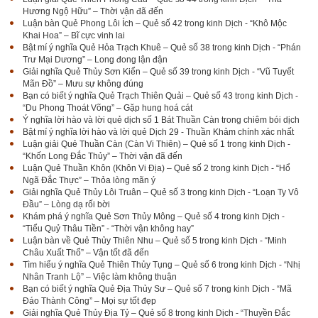
Hương Ngộ Hữu” – Thời vận đã đến
Luận bàn Quẻ Phong Lôi Ích – Quẻ số 42 trong kinh Dịch - “Khô Mộc
Khai Hoa” – Bĩ cực vinh lai
Bật mí ý nghĩa Quẻ Hỏa Trạch Khuê – Quẻ số 38 trong kinh Dịch - “Phán
Trư Mại Dương” – Long đong lận đận
Giải nghĩa Quẻ Thủy Sơn Kiển – Quẻ số 39 trong kinh Dịch - “Vũ Tuyết
Mãn Đồ” – Mưu sự không đúng
Bạn có biết ý nghĩa Quẻ Trạch Thiên Quải – Quẻ số 43 trong kinh Dịch -
“Du Phong Thoát Võng” – Gặp hung hoá cát
Ý nghĩa lời hào và lời quẻ dịch số 1 Bát Thuần Càn trong chiêm bói dịch
Bật mí ý nghĩa lời hào và lời quẻ Dịch 29 - Thuần Khảm chính xác nhất
Luận giải Quẻ Thuần Càn (Càn Vi Thiên) – Quẻ số 1 trong kinh Dịch -
“Khốn Long Đắc Thủy” – Thời vận đã đến
Luận Quẻ Thuần Khôn (Khôn Vi Địa) – Quẻ số 2 trong kinh Dịch - “Hổ
Ngã Đắc Thực” – Thỏa lòng mãn ý
Giải nghĩa Quẻ Thủy Lôi Truân – Quẻ số 3 trong kinh Dịch - “Loạn Ty Vô
Đầu” – Lòng dạ rối bời
Khám phá ý nghĩa Quẻ Sơn Thủy Mông – Quẻ số 4 trong kinh Dịch -
“Tiểu Quỷ Thâu Tiền” - “Thời vận không hay”
Luận bàn về Quẻ Thủy Thiên Nhu – Quẻ số 5 trong kinh Dịch - “Minh
Châu Xuất Thổ” – Vận tốt đã đến
Tìm hiểu ý nghĩa Quẻ Thiên Thủy Tụng – Quẻ số 6 trong kinh Dịch - “Nhị
Nhân Tranh Lộ” – Việc làm không thuận
Bạn có biết ý nghĩa Quẻ Địa Thủy Sư – Quẻ số 7 trong kinh Dịch - “Mã
Đáo Thành Công” – Mọi sự tốt đẹp
Giải nghĩa Quẻ Thủy Địa Tỷ – Quẻ số 8 trong kinh Dịch - “Thuyền Đắc