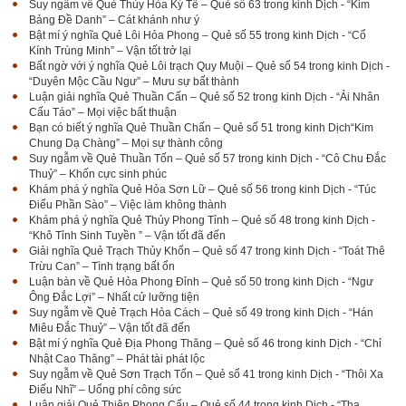
Suy ngẫm về Quẻ Thủy Hỏa Ký Tế – Quẻ số 63 trong kinh Dịch - “Kim
Bảng Đề Danh” – Cát khánh như ý
Bật mí ý nghĩa Quẻ Lôi Hỏa Phong – Quẻ số 55 trong kinh Dịch - “Cổ
Kính Trùng Minh” – Vận tốt trở lại
Bất ngờ với ý nghĩa Quẻ Lôi trạch Quy Muội – Quẻ số 54 trong kinh Dịch -
“Duyên Mộc Cầu Ngư” – Mưu sự bất thành
Luận giải nghĩa Quẻ Thuần Cấn – Quẻ số 52 trong kinh Dịch - “Ải Nhân
Cấu Táo” – Mọi việc bất thuận
Bạn có biết ý nghĩa Quẻ Thuần Chấn – Quẻ số 51 trong kinh Dịch“Kim
Chung Dạ Chàng” – Mọi sự thành công
Suy ngẫm về Quẻ Thuần Tốn – Quẻ số 57 trong kinh Dịch - “Cô Chu Đắc
Thuỷ” – Khốn cực sinh phúc
Khám phá ý nghĩa Quẻ Hỏa Sơn Lữ – Quẻ số 56 trong kinh Dịch - “Túc
Điểu Phần Sào” – Việc làm không thành
Khám phá ý nghĩa Quẻ Thủy Phong Tỉnh – Quẻ số 48 trong kinh Dịch -
“Khô Tỉnh Sinh Tuyền ” – Vận tốt đã đến
Giải nghĩa Quẻ Trạch Thủy Khốn – Quẻ số 47 trong kinh Dịch - “Toát Thê
Trừu Can” – Tình trạng bất ổn
Luận bàn về Quẻ Hỏa Phong Đỉnh – Quẻ số 50 trong kinh Dịch - “Ngư
Ông Đắc Lợi” – Nhất cử lưỡng tiện
Suy ngẫm về Quẻ Trạch Hỏa Cách – Quẻ số 49 trong kinh Dịch - “Hán
Miêu Đắc Thuỷ” – Vận tốt đã đến
Bật mí ý nghĩa Quẻ Địa Phong Thăng – Quẻ số 46 trong kinh Dịch - “Chỉ
Nhật Cao Thăng” – Phát tài phát lộc
Suy ngẫm về Quẻ Sơn Trạch Tổn – Quẻ số 41 trong kinh Dịch - “Thôi Xa
Điếu Nhĩ” – Uổng phí công sức
Luận giải Quẻ Thiên Phong Cấu – Quẻ số 44 trong kinh Dịch - “Tha