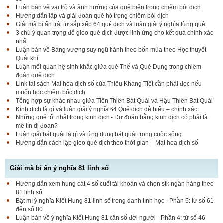
Luận bàn về vai trò và ảnh hưởng của quẻ biến trong chiêm bói dịch
Hướng dẫn lập và giải đoán quẻ hỗ trong chiêm bói dịch
Giải mã bí ấn trật tự sắp xếp 64 quẻ dịch và luận giải ý nghĩa từng quẻ
3 chú ý quan trọng để gieo quẻ dịch được linh ứng cho kết quả chính xác
nhất
Luận bàn về Bảng vượng suy ngũ hành theo bốn mùa theo Học thuyết
Quái khí
Luận mối quan hệ sinh khắc giữa quẻ Thể và Quẻ Dụng trong chiêm
đoán quẻ dịch
Link tải sách Mai hoa dịch số của Thiệu Khang Tiết cần phải đọc nếu
muốn học chiêm bốc dịch
Tổng hợp sự khác nhau giữa Tiên Thiên Bát Quái và Hậu Thiên Bát Quái
Kinh dịch là gì và luận giải ý nghĩa 64 Quẻ dịch dễ hiểu – chính xác
Những quẻ tốt nhất trong kinh dịch - Dự đoán bằng kinh dịch có phải là
mê tín dị đoan?
Luận giải bát quái là gì và ứng dụng bát quái trong cuộc sống
Hướng dẫn cách lập gieo quẻ dịch theo thời gian – Mai hoa dịch số
Giải mã bí ẩn ý nghĩa 81 linh số
Hướng dẫn xem hung cát 4 số cuối tài khoản và chọn stk ngân hàng theo
81 linh số
Bật mí ý nghĩa Kiết Hung 81 linh số trong danh tính học - Phần 5: từ số 61
đến số 80
Luận bàn về ý nghĩa Kiết Hung 81 căn số đời người - Phần 4: từ số 46