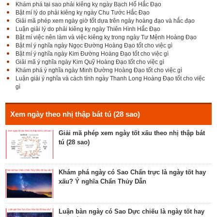
Khám phá tại sao phải kiêng kỵ ngày Bạch Hổ Hắc Đạo
Bật mí lý do phải kiêng kỵ ngày Chu Tước Hắc Đạo
Bật mí Sao Đê tốt hay xấu – Tính chất và ý nghĩa
Giải mã phép xem ngày giờ tốt dựa trên ngày hoàng đạo và hắc đạo
Đê Thổ Lạc
Luận giải lý do phải kiêng kỵ ngày Thiên Hình Hắc Đạo
Bật mí việc nên làm và việc kiêng kỵ trong ngày Tư Mệnh Hoàng Đạo
Bật mí ý nghĩa ngày Ngọc Đường Hoàng Đạo tốt cho việc gì
Bật mí ý nghĩa ngày Kim Đường Hoàng Đạo tốt cho việc gì
Giải mã Sao Cang tốt hay xấu – Tính chất và ý
Giải mã ý nghĩa ngày Kim Quỹ Hoàng Đạo tốt cho việc gì
nghĩa Cang Kim long
Khám phá ý nghĩa ngày Minh Đường Hoàng Đạo tốt cho việc gì
Luận giải ý nghĩa và cách tính ngày Thanh Long Hoàng Đạo tốt cho việc
gì
Luận giải Sao Giác tốt hay xấu – Tính chất và ý
nghĩa Giác Mộc Giao
Xem ngày theo nhị thập bát tú (28 sao)
Giải mã phép xem ngày tốt xấu theo nhị thập bát
tú (28 sao)
Tìm hiểu về ngày Phổ hộ (Phả hộ, Hội hộ) tốt cho
hôn nhân, xuất hành, chữa bệnh
Khám phá ngày có Sao Chẩn trực là ngày tốt hay
xấu? Ý nghĩa Chẩn Thủy Dẫn
Tìm hiểu về ngày Phúc Sinh tốt cho tế lễ cầu
phúc, cầu tự, cầu thọ, cầu tài lộc
Luận bàn ngày có Sao Dực chiếu là ngày tốt hay