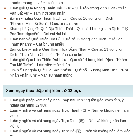
Thuận Phong” – Việc gì cũng lợi
Luận giải Quẻ Phong Thiên Tiểu Súc – Quẻ số 9 trong kinh Dịch - “Mật
Vân Bất Vũ” – Tạm thời phải nhẫn
Bật mí ý nghĩa Quẻ Thiên Trạch Lý – Quẻ số 10 trong kinh Dịch -
“Phượng Minh Kì Sơn” - Quốc gia cát tường
Khám phá ý nghĩa Quẻ Địa Thiên Thái – Quẻ số 11 trong kinh Dịch - “Hỷ
Báo Tam Nguyên" – Đại cát đại lợi
Luận bàn về Quẻ Thiên Địa Bĩ – Quẻ số 12 trong kinh Dịch - “Hổ Lạc
Thâm Khanh" – Cát ít hung nhiều
Bạn có biết ý nghĩa Quẻ Thiên Hỏa Đồng Nhân – Quẻ số 13 trong kinh
Dịch - “Tiên Nhân Chỉ Lộ” – “Đi đâu cũng lợi”
Luận giải Quẻ Hỏa Thiên Đại Hữu – Quẻ số 14 trong kinh Dịch - “Khảm
Thụ Mô Tước” – Làm việc chắc chắn
Tìm hiểu ý nghĩa Quẻ Địa Sơn Khiêm – Quẻ số 15 trong kinh Dịch - “Nhị
Nhân Phân Kim” – Vạn sự hanh thông
Xem ngày theo thập nhị kiến trừ 12 trực
Luận giải phép xem ngày theo Thập nhị Trực: nguồn gốc, cách tính, ý
nghĩa cát hung 12 trực
Luận ý nghĩa và cát hung ngày Trực Thành (成) – Nên và không nên làm
việc gì
Luận ý nghĩa và cát hung ngày Trực Định (定) – Nên và không nên làm
việc gì
Luận ý nghĩa và cát hung ngày Trực Bế (閉) – Nên và không nên làm việc