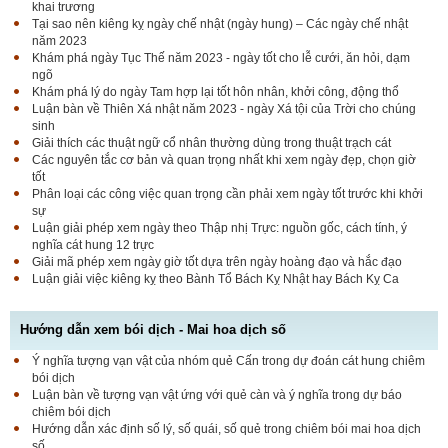
khai trương
Tại sao nên kiêng kỵ ngày chế nhật (ngày hung) – Các ngày chế nhật
năm 2023
Khám phá ngày Tục Thế năm 2023 - ngày tốt cho lễ cưới, ăn hỏi, dạm
ngõ
Khám phá lý do ngày Tam hợp lại tốt hôn nhân, khởi công, động thổ
Luận bàn về Thiên Xá nhật năm 2023 - ngày Xá tội của Trời cho chúng
sinh
Giải thích các thuật ngữ cổ nhân thường dùng trong thuật trạch cát
Các nguyên tắc cơ bản và quan trọng nhất khi xem ngày đẹp, chọn giờ
tốt
Phân loại các công việc quan trọng cần phải xem ngày tốt trước khi khởi
sự
Luận giải phép xem ngày theo Thập nhị Trực: nguồn gốc, cách tính, ý
nghĩa cát hung 12 trực
Giải mã phép xem ngày giờ tốt dựa trên ngày hoàng đạo và hắc đạo
Luận giải việc kiêng kỵ theo Bành Tổ Bách Kỵ Nhật hay Bách Kỵ Ca
Hướng dẫn xem bói dịch - Mai hoa dịch số
Ý nghĩa tượng vạn vật của nhóm quẻ Cấn trong dự đoán cát hung chiêm
bói dịch
Luận bàn về tượng vạn vật ứng với quẻ càn và ý nghĩa trong dự báo
chiêm bói dịch
Hướng dẫn xác định số lý, số quái, số quẻ trong chiêm bói mai hoa dịch
số