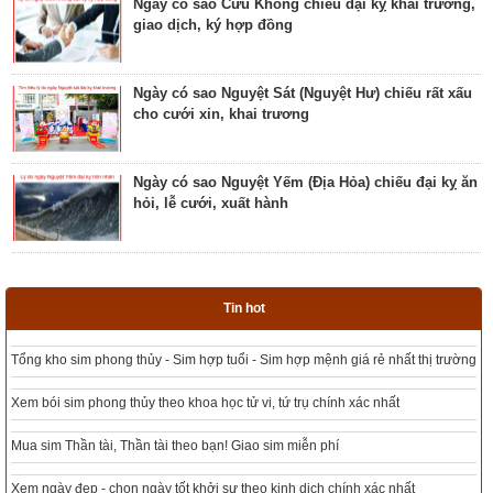
Ngày có sao Cửu Không chiếu đại kỵ khai trương,
giao dịch, ký hợp đồng
Giải mã ngày có Sao Sâm chiếu là ngày tốt hay
ngày xấu? Ý nghĩa Sâm Thủy Viên
Ngày có sao Nguyệt Sát (Nguyệt Hư) chiếu rất xấu
cho cưới xin, khai trương
Khám phá ngày có Sao Chủy là ngày tốt hay ngày
xấu? Ý nghĩa Chủy Hỏa Hầu
Ngày có sao Nguyệt Yếm (Địa Hỏa) chiếu đại kỵ ăn
hỏi, lễ cưới, xuất hành
Luận giải ngày có Sao Tất chiếu là ngày tốt hay
ngày xấu? Ý nghĩa Tất Nguyệt Ô
Ngày có sao Nguyệt Hỏa (Nguyệt Hại) trực rất xấu
cho cưới hỏi, giao dịch, khai trương
Giải mã ngày có Sao Mão chiếu là ngày tốt hay
Tin hot
xấu? Ý nghĩa Mão Nhật Kê
Tổng kho sim phong thủy - Sim hợp tuổi - Sim hợp mệnh giá rẻ nhất thị trường
Ngày có sao xấu Thiên Tặc trực chiếu đại kỵ xuất
hành, khai trương
Luận bàn ngày có Sao Vị chiếu là ngày tốt hay
Xem bói sim phong thủy theo khoa học tử vi, tứ trụ chính xác nhất
xấu? Ý nghĩa Vị Thổ Trĩ
Mua sim Thần tài, Thần tài theo bạn! Giao sim miễn phí
Ngày có sao Thổ phù (Thổ phủ) chiếu đại kỵ khởi
công, động thổ, mai táng
Bật mí ngày có Sao Lâu là ngày tốt hay xấu? Ý
Xem ngày đẹp - chọn ngày tốt khởi sự theo kinh dịch chính xác nhất