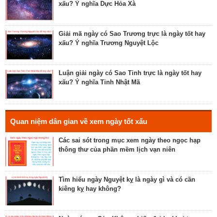
xấu? Ý nghĩa Dực Hỏa Xà
Luận bàn về ngày Ích Hậu năm 2023 - ngày tốt cho
lễ cưới, khởi công, tu tạo nhà cửa
Giải mã ngày có Sao Trương trực là ngày tốt hay
xấu? Ý nghĩa Trương Nguyệt Lộc
Luận bàn về ngày Thánh Tâm năm 2023 - ngày tốt
cho tế lễ, cầu phúc
Luận giải ngày có Sao Tinh trực là ngày tốt hay
xấu? Ý nghĩa Tinh Nhật Mã
Luận bàn về ngày Thiên Mã năm 2023 - ngày tốt
cho xuất hành, giao dịch, cầu tài lộc
Hé lộ ngày có Sao Liễu trực là ngày tốt hay xấu? Ý
Quan niệm dân gian về xem ngày tốt xấu
nghĩa Liễu Thổ Chương
Các sai sót trong mục xem ngày theo ngọc hạp
thông thư của phần mềm lịch vạn niên
Luận bàn ngày có Sao Quỷ chiếu là ngày tốt hay
xấu? Ý nghĩa Quỷ Kim Dương
Tìm hiểu ngày Nguyệt kỵ là ngày gì và có cần
kiêng kỵ hay không?
Bật mí ngày có Sao Tỉnh chiếu là ngày tốt hay
ngày xấu? Ý nghĩa Tỉnh Mộc Hãn