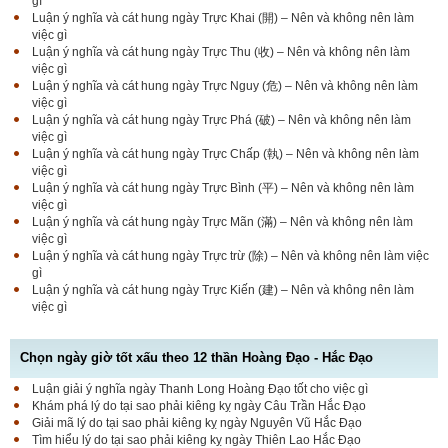
gì
Luận ý nghĩa và cát hung ngày Trực Khai (開) – Nên và không nên làm
việc gì
Luận ý nghĩa và cát hung ngày Trực Thu (收) – Nên và không nên làm
việc gì
Luận ý nghĩa và cát hung ngày Trực Nguy (危) – Nên và không nên làm
việc gì
Luận ý nghĩa và cát hung ngày Trực Phá (破) – Nên và không nên làm
việc gì
Luận ý nghĩa và cát hung ngày Trực Chấp (執) – Nên và không nên làm
việc gì
Luận ý nghĩa và cát hung ngày Trực Bình (平) – Nên và không nên làm
việc gì
Luận ý nghĩa và cát hung ngày Trực Mãn (滿) – Nên và không nên làm
việc gì
Luận ý nghĩa và cát hung ngày Trực trừ (除) – Nên và không nên làm việc
gì
Luận ý nghĩa và cát hung ngày Trực Kiến (建) – Nên và không nên làm
việc gì
Chọn ngày giờ tốt xấu theo 12 thần Hoàng Đạo - Hắc Đạo
Luận giải ý nghĩa ngày Thanh Long Hoàng Đạo tốt cho việc gì
Luận bàn Sao Phòng tốt hay xấu – Tính chất và ý
Khám phá lý do tại sao phải kiêng kỵ ngày Câu Trần Hắc Đạo
nghĩa Phòng Nhật Thố
Giải mã lý do tại sao phải kiêng kỵ ngày Nguyên Vũ Hắc Đạo
Tìm hiểu lý do tại sao phải kiêng kỵ ngày Thiên Lao Hắc Đạo