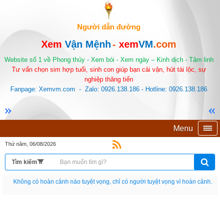
Người dẫn đường
Xem
Vận Mệnh
-
xem
VM
.com
Website số 1 về Phong thủy - Xem bói - Xem ngày – Kinh dịch - Tâm linh
Tư vấn chọn sim hợp tuổi, sinh con giúp bạn cải vận, hút tài lộc, sự
nghiệp thăng tiến
Fanpage: Xemvm.com - Zalo: 0926.138.186 - Hotline: 0926.138.186
Menu
Thứ năm, 06/08/2026
Nếu như không chịu học tập thì cho dù đi vạn dặm đường cũng chỉ là anh đưa
thư.