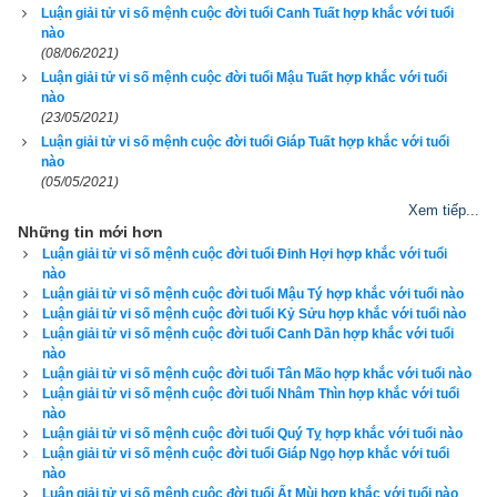
vạn niên còn dùng để Xem ngày giờ tốt xấu cho khởi sự các 
Luận giải tử vi số mệnh cuộc đời tuổi Canh Tuất hợp khắc với tuổi
nào
việc quan trọng như cưới xin, ăn hỏi, khai trương, ký kết hợp 
(08/06/2021)
đồng, nhậm chức, động thổ, khởi công, nhập trạch, chuyển 
Luận giải tử vi số mệnh cuộc đời tuổi Mậu Tuất hợp khắc với tuổi
nhà, an táng…Xem lá số tử vi, lá số tứ trụ. Lịch vạn niên của
nào
(23/05/2021)
xemvm.com
 không những giao diện đẹp, dễ sử dụng mà còn 
Luận giải tử vi số mệnh cuộc đời tuổi Giáp Tuất hợp khắc với tuổi
luận giải chi tiết từng mục để độc giả hiểu và áp dụng vào thực 
nào
(05/05/2021)
tế. Hãy thử một lần để cảm nhận sự khác biệt so với các 
Xem tiếp...
phần mềm lịch vạn niên khác.
Những tin mới hơn
Luận giải tử vi số mệnh cuộc đời tuổi Đinh Hợi hợp khắc với tuổi
nào
Luận giải tử vi số mệnh cuộc đời tuổi Mậu Tý hợp khắc với tuổi nào
Luận giải tử vi số mệnh cuộc đời tuổi Kỷ Sửu hợp khắc với tuổi nào
Lịch vạn niên - Chọn giờ tốt ngày đẹp
Luận giải tử vi số mệnh cuộc đời tuổi Canh Dần hợp khắc với tuổi
nào
Luận giải tử vi số mệnh cuộc đời tuổi Tân Mão hợp khắc với tuổi nào
Luận giải tử vi số mệnh cuộc đời tuổi Nhâm Thìn hợp khắc với tuổi
Ngày cần xem
nào
Ngày khởi sự (DL)
Luận giải tử vi số mệnh cuộc đời tuổi Quý Tỵ hợp khắc với tuổi nào
Luận giải tử vi số mệnh cuộc đời tuổi Giáp Ngọ hợp khắc với tuổi
Giờ khởi sự
nào
Luận giải tử vi số mệnh cuộc đời tuổi Ất Mùi hợp khắc với tuổi nào