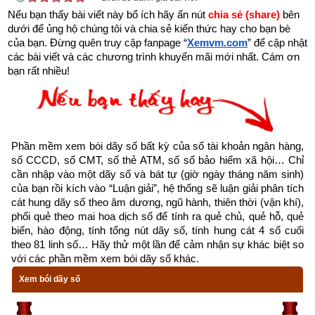
Nếu bạn thấy bài viết này bổ ích hãy ấn nút 
chia sẻ (share) 
bên 
toàn bộ vận mệnh còn người thì lại càng sai lầm hơn nữa. 
dưới để ủng hộ chúng tôi và chia sẻ kiến thức hay cho bạn bè 
Vậy hiểu như thế nào mới lại đúng?
của bạn. Đừng quên truy cập fanpage
“
Xemvm.com
” để cập nhật 
các bài viết và các chương trình khuyến mãi mới nhất. Cám ơn 
Năm sinh trong tứ trụ
 như là gốc của cây, là móng của nhà 
bạn rất nhiều!
là ngọn nguồn của nhân mệnh. Gốc khô thì cây chết, gốc có 
rễ cắm sâu thì lá xanh, nền rỗng thì nhà đổ, nền kiên cố thì 
nhà chắc chắn. Nguồn cạn kiệt thì mệnh tan; nguồn phong 
phú thì mệnh cường. Năm có vượng hay không, tốt hay 
Phần mềm xem bói dãy số bất kỳ của số tài khoản ngân hàng, 
không phải xem xét 3 yếu tố:
số CCCD, số CMT, số thẻ ATM, số sổ bảo hiểm xã hội… Chỉ 
cần nhập vào một dãy số và bát tự (giờ ngày tháng năm sinh) 
Một là phải xem nguyệt lệnh
của bạn rồi kích vào “Luận giải”, hệ thống sẽ luận giải phân tích 
cát hung dãy số theo âm dương, ngũ hành, thiên thời (vận khí), 
Hai là xét mối quan hệ tương sinh, tương khắc giữa can 
phối quẻ theo mai hoa dịch số để tính ra quẻ chủ, quẻ hỗ, quẻ 
biến, hào động, tính tổng nút dãy số, tính hung cát 4 số cuối 
và chi
theo 81 linh số… Hãy thử một lần để cảm nhận sự khác biệt so 
với các phần mềm xem bói dãy số khác.
Ba là xét tới mối quan hệ sinh khắc chế hóa của 3 trụ 
Xem bói dãy số
còn lại thì mới biết rõ được.
Tháng sinh trong tứ trụ 
giống như cành của cây, cành chắc 