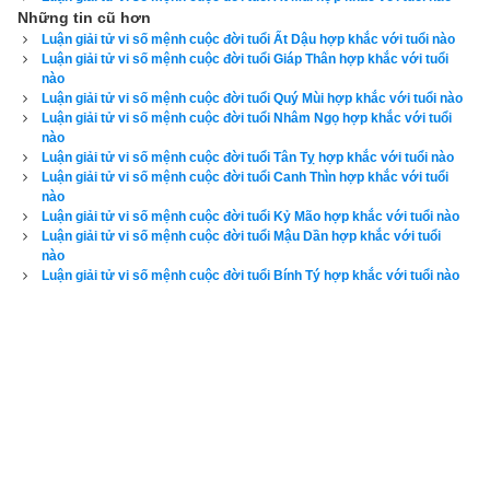
Những tin cũ hơn
Luận giải tử vi số mệnh cuộc đời tuổi Ất Dậu hợp khắc với tuổi nào
Luận giải tử vi số mệnh cuộc đời tuổi Giáp Thân hợp khắc với tuổi
Xem ngày
nào
Luận giải tử vi số mệnh cuộc đời tuổi Quý Mùi hợp khắc với tuổi nào
Luận giải tử vi số mệnh cuộc đời tuổi Nhâm Ngọ hợp khắc với tuổi
nào
Luận giải tử vi số mệnh cuộc đời tuổi Tân Tỵ hợp khắc với tuổi nào
Bính Tuất
 (
) là kết hợp thứ 23 trong hệ thống đánh số 
Can 
丙戌
Luận giải tử vi số mệnh cuộc đời tuổi Canh Thìn hợp khắc với tuổi
Chi
 của người Á Đông. Nó được kết hợp từ
Thiên can Bính
nào
Luận giải tử vi số mệnh cuộc đời tuổi Kỷ Mão hợp khắc với tuổi nào
(Số thứ tự 3 - Dương Hỏa) và
Địa chi Tuất
 (Số thứ tự 11 - 
Luận giải tử vi số mệnh cuộc đời tuổi Mậu Dần hợp khắc với tuổi
Dương Thổ). Trong chu kỳ
bảng lục thập hoa giáp
 nó xuất 
nào
Luận giải tử vi số mệnh cuộc đời tuổi Bính Tý hợp khắc với tuổi nào
hiện trước
Đinh Hợi
 và sau 
Ất Dậu
. Năm Bính Tuất là các 
năm: 1765, 1825, 1885, 1945, 2006, 2065, 2125, 2185.
Bính 
Tuất
 có ngũ hành niên mệnh (hay
ngũ hành nạp âm
) là Ốc 
thượng Thổ (
Đất mái nhà
). “Ốc” là nhà, “Thượng” là mái, là 
nóc nên “Ốc Thượng” là mái nhà, nóc nhà, còn “Thổ” là đất, 
do đó Ốc thượng Thổ là đất mái nhà ám chỉ ngói lợp nhà 
(ngày xưa . Độc giả tìm hiểu sâu hơn về mệnh
Ốc thượng 
Thổ
 qua bài viết sau đây: 
“
Luận giải chi tiết về tính cách, công 