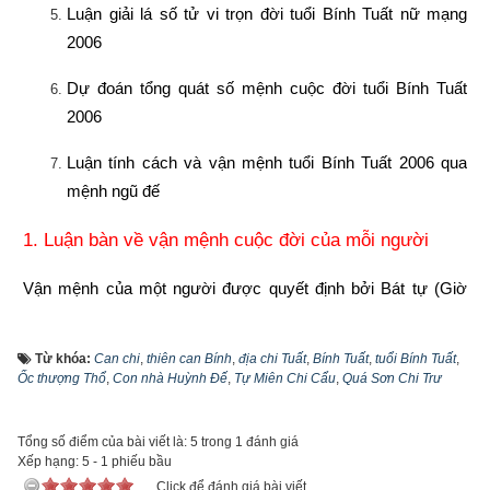
Luận giải lá số tử vi trọn đời tuổi Bính Tuất nữ mạng 
2006
Dự đoán tổng quát số mệnh cuộc đời tuổi Bính Tuất 
2006
Luận tính cách và vận mệnh tuổi Bính Tuất 2006 qua 
mệnh ngũ đế
1. Luận bàn về vận mệnh cuộc đời của mỗi người
Vận mệnh của một người được quyết định bởi Bát tự (Giờ 
sinh – Ngày sinh – Tháng sinh – Năm sinh) hay còn gọi là Tứ 
trụ: Trụ giờ - Trụ ngày – Trụ tháng – Trụ năm. Vận mệnh tốt 
Từ khóa:
Can chi
,
thiên can Bính
,
địa chi Tuất
,
Bính Tuất
,
tuổi Bính Tuất
,
xấu của mỗi người cần phải tổng thể từ sinh vượng suy 
Ốc thượng Thổ
,
Con nhà Huỳnh Ðế
,
Tự Miên Chi Cẩu
,
Quá Sơn Chi Trư
nhược tới sự sắp bố trí thành tổ hợp của tứ trụ, chứ không chỉ 
coi một trụ nào đó làm chính. Vì vậy quan điểm năm tốt không 
Tổng số điểm của bài viết là: 5 trong 1 đánh giá
bằng tháng tốt, tháng tốt không bằng ngày tốt, ngày tốt không 
Xếp hạng:
5
-
1
phiếu bầu
bằng giờ tốt là phiến diện còn quan niệm năm sinh quyết định 
Click để đánh giá bài viết